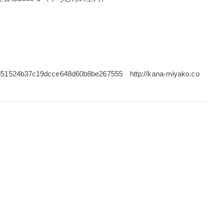
r/e/d51524b37c19dcce648d60b8be267555 http://kana-miyako.co