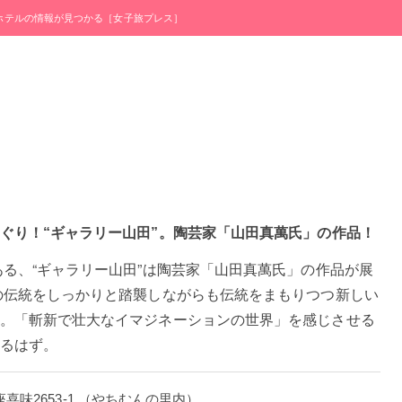
・ホテルの情報が見つかる［女子旅プレス］
ぐり！“ギャラリー山田”。陶芸家「山田真萬氏」の作品！
ある、“ギャラリー山田”は陶芸家「山田真萬氏」の作品が展
の伝統をしっかりと踏襲しながらも伝統をまもりつつ新しい
。「斬新で壮大なイマジネーションの世界」を感じさせる
るはず。
村座喜味2653-1 （やちむんの里内）