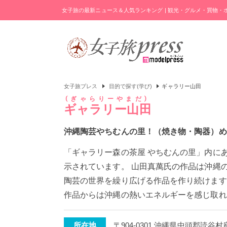
女子旅の最新ニュース＆人気ランキング | 観光・グルメ・買物
女子旅プレス
目的で探す(学び)
ギャラリー山田
ぎゃらりーやまだ
ギャラリー山田
沖縄陶芸やちむんの里！（焼き物・陶器）め
「ギャラリー森の茶屋 やちむんの里」内に
示されています。 山田真萬氏の作品は沖縄
陶芸の世界を繰り広げる作品を作り続けます
作品からは沖縄の熱いエネルギーを感じ取れ
所在地
〒904-0301 沖縄県中頭郡読谷