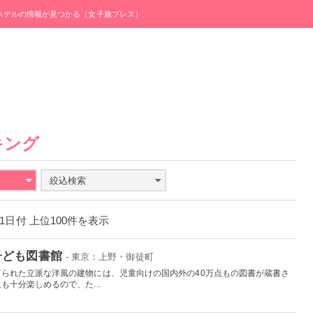
・ホテルの情報が見つかる［女子旅プレス］
キング
絞込検索
月31日付 上位100件を表示
子ども図書館
- 東京：上野・御徒町
られた立派な洋風の建物には、児童向けの国内外の40万点もの図書が蔵書さ
十分楽しめるので、た...