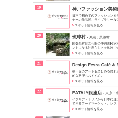
19
神戸ファッション美術
日本で初めてのファッションを
ナーの作品展、ライブラリーなど
スポット情報を見る
20
琉球村
- 沖縄：恩納村
国登録有形文化財の沖縄古民家
ントになる沖縄らしさを体験でき
スポット情報を見る
21
Design Fesra Café & 
壁一面のアートも楽しめる隠れ
的な料理もおすすめ。
スポット情報を見る
22
EATALY銀座店
- 東京
イタリア・トリノから日本に進
できるフードマーケット。レスト
スポット情報を見る