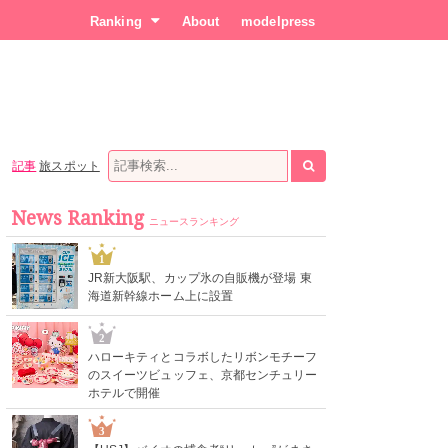
Ranking
About
modelpress
記事
旅スポット
News Ranking
ニュースランキング
1
JR新大阪駅、カップ氷の自販機が登場 東
海道新幹線ホーム上に設置
2
ハローキティとコラボしたリボンモチーフ
のスイーツビュッフェ、京都センチュリー
ホテルで開催
3