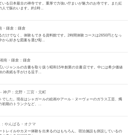
ている日本最古の禅寺です。重厚で力強い佇まいが魅力のお寺です。また紅
人で賑わいます。約1時...
湘南・鎌倉：鎌倉
だけでなく、体験もできる資料館です。2時間体験コースは2650円となっ
から好きな図案を選び彫...
・湘南・鎌倉：鎌倉
広いジャンルの古書を取り扱う昭和15年創業の古書店です。中には希少価値
の表紙を手がける逗子...
- 神戸：北野・三宮・元町
トでした。現在はシャガールの絵画やアール・ヌーヴォーのガラス工芸、燭
初期のトランクなど、...
沖縄：やんばる・オクマ
ートレイルやカヌー体験を出来るのはもちろん、宿泊施設も併設しているの