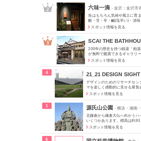
六味一滴
- 金沢：金沢市
2
魚はもちろん気候や風土に育
酸・甘・辛・鹹(塩辛い)・淡味
スポット情報を見る
SCAI THE BATHHOU
3
200年の歴史を持つ銭湯「柏
が無料で鑑賞できるギャラリ
スポット情報を見る
4
21_21 DESIGN SIGHT
デザインのためのリサーチセン
マを楽しく感動的に見せる展覧会
スポット情報を見る
5
源氏山公園
- 横浜・湘南
北鎌倉から鎌倉大仏へ向かうハ
いくつかあります。標高は約93メ
スポット情報を見る
6
国立科学博物館