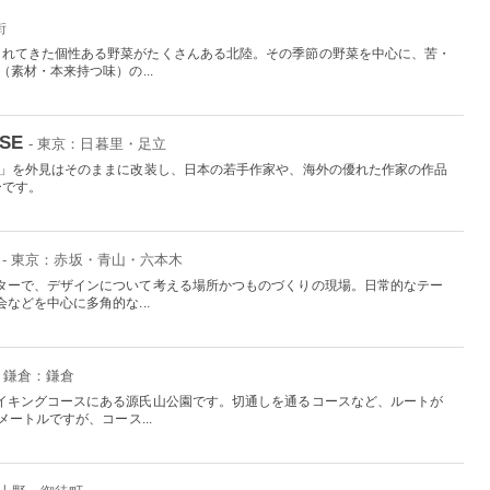
街
まれてきた個性ある野菜がたくさんある北陸。その季節の野菜を中心に、苦・
（素材・本来持つ味）の...
SE
- 東京：日暮里・足立
湯」を外見はそのままに改装し、日本の若手作家や、海外の優れた作家の作品
ーです。
- 東京：赤坂・青山・六本木
ターで、デザインについて考える場所かつものづくりの現場。日常的なテー
などを中心に多角的な...
・鎌倉：鎌倉
イキングコースにある源氏山公園です。切通しを通るコースなど、ルートが
ートルですが、コース...