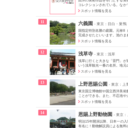
西洋の美術作品を専門とする美術
コレクションされている。なかで
スポット情報を見る
11
六義園
- 東京：目白・巣鴨
国指定特別名勝の庭園。元禄8（
完成させたといいます。池のまわ
スポット情報を見る
12
浅草寺
- 東京：浅草
浅草に行くと大きな「雷門」が迎
いう浅草観光一番の名所。地元の
スポット情報を見る
13
上野恩賜公園
- 東京：
東京国立博物館や国立西洋美術
ことができる。また、不忍池や犬
スポット情報を見る
14
恩賜上野動物園
- 東京
明治15年開演以降、日本一の
有名に！動物解説員による無料の