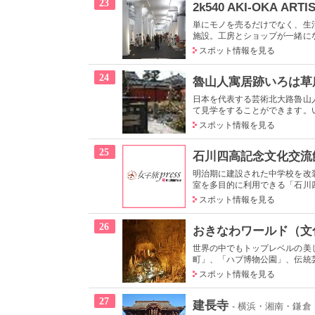
23
2k540 AKI-OKA ARTI
単にモノを売るだけでなく、生
施設。工房とショップが一緒にな
スポット情報を見る
24
魯山人寓居跡いろは草
日本を代表する芸術北大路魯山
て見学をすることができます。い
スポット情報を見る
25
石川四高記念文化交流
明治期に建設された中学校を改
室を多目的に利用できる「石川四
スポット情報を見る
26
おきなわワールド（文
世界の中でもトップレベルの美
町」、「ハブ博物公園」、伝統芸
スポット情報を見る
27
建長寺
- 横浜・湘南・鎌倉