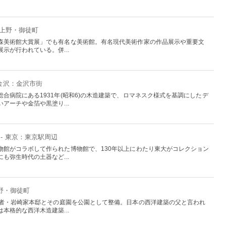
：上野・御徒町
森美術館大賞展」でも有名な美術館。有名現代美術作家の作品展示や重要文
示が行われている。併...
 金沢：金沢市街
合病院にある1931年(昭和6)の木造建築で、ロマネスク様式を基調にしたデ
アーチや金箔や黒塗り...
- 東京：東京駅周辺
物館がコラボして作られた博物館で、130年以上にわたり東大がコレクション
も弥生時代の土器など...
上野・御徒町
業者・岩崎家本邸とその庭園を公園として整備。日本の西洋建築の父と言われ
本格的な西洋木造建築...