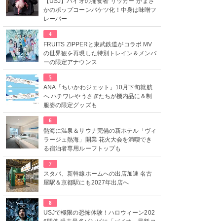
【USJ】バイオの捕食者“リッカー”がまさ
かのポップコーンバケツ化！中身は味噌フ
レーバー
4
FRUITS ZIPPERと東武鉄道がコラボ MV
の世界観を再現した特別トレイン＆メンバ
ーの限定アナウンス
5
ANA「ちいかわジェット」10月下旬就航
へ ハチワレやうさぎたちが機内品に＆制
服姿の限定グッズも
6
熱海に温泉＆サウナ完備の新ホテル「ヴィ
ラージュ熱海」開業 花火大会を満喫でき
る宿泊者専用ルーフトップも
7
スタバ、新幹線ホームへの出店加速 名古
屋駅＆京都駅にも2027年出店へ
8
USJで極限の恐怖体験！ハロウィーン202