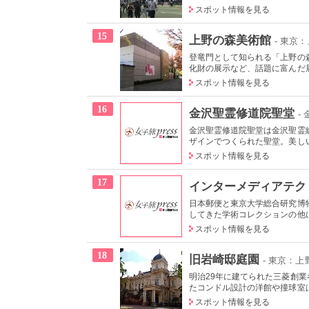
スポット情報を見る
15
上野の森美術館
- 東京
登竜門として知られる「上野の
化財の展示など、話題に富んだ展
スポット情報を見る
16
金沢聖霊修道院聖堂
-
金沢聖霊修道院聖堂は金沢聖霊総
ザインでつくられた聖堂。美しい
スポット情報を見る
17
インターメディアテク
日本郵便と東京大学総合研究博
してきた学術コレクションの他に
スポット情報を見る
18
旧岩崎邸庭園
- 東京：
明治29年に建てられた三菱創
たコンドル設計の洋館や撞球室は
スポット情報を見る