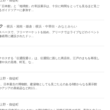
：上野・御徒町
「日本館」と「地球館」の常設展示は、十分に時間をとっても見るほど見ご
ガイドツアーに参加す...
ク
- 横浜・湘南・鎌倉：横浜・中華街・みなとみらい
スペースで、フリーマーケットを始め、アリーナではライブなどのイベント
繕用に建設されたドッ...
クロスする「伝通院通り」は、伝通院に面した商店街。江戸のまちを再現し
や火の見櫓、軒瓦、な...
：上野・御徒町
た、日本最古の博物館。建築物としても見ごたえのある6館からなる展示館
ジアの美術品など約11...
：上野・御徒町