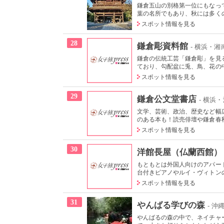
鎌倉五山の別格第一位にもなっ
葉の名所でもあり、秋には多くの
スポット情報を見る
28
鎌倉彫資料館
- 横浜・
鎌倉の伝統工芸「鎌倉彫」を見る
ており、勾配盆に兎、鳥、花の中
スポット情報を見る
29
鎌倉公文堂書店
- 横浜
文学、芸術、政治、歴史など幅
のある本も！読売俳壇や鎌倉春秋
スポット情報を見る
30
洋館長屋（仏蘭西館）
もともとは外国人向けのアパー
台付きピアノやルイ・ヴィトンの
スポット情報を見る
31
やんばる学びの森
- 
やんばるの森の中で、ネイチャ