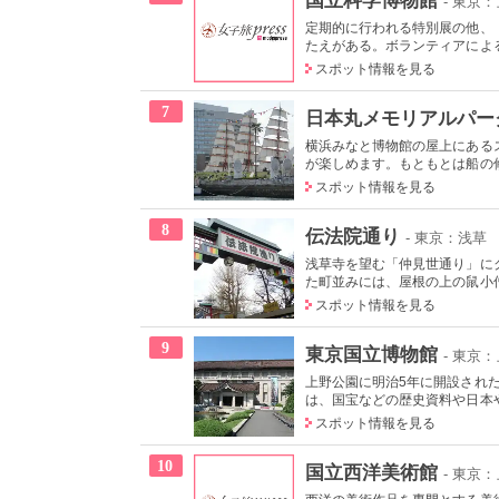
- 東京
定期的に行われる特別展の他、
たえがある。ボランティアによる
スポット情報を見る
7
日本丸メモリアルパー
横浜みなと博物館の屋上にある
が楽しめます。もともとは船の修
スポット情報を見る
8
伝法院通り
- 東京：浅草
浅草寺を望む「仲見世通り」に
た町並みには、屋根の上の鼠小僧
スポット情報を見る
9
東京国立博物館
- 東京
上野公園に明治5年に開設され
は、国宝などの歴史資料や日本やア
スポット情報を見る
10
国立西洋美術館
- 東京