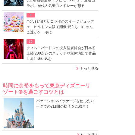
6開催 過去最多ゾンビに「バイオ」最新コ
ラボ、歴代人気楽曲メドレーが彩る
9
mofusandと初コラボのスイーツビュッフ
ェ、ヒルトン大阪で開催 愛らしいにゃん
こ達がケーキに
10
ティム・バートンの没入型展覧会が日本初
上陸 200点超のスケッチや立体演出で作品
世界に迷い込む
もっと見る
時間に余裕をもって東京ディズニーリ
ゾート®を過ごすコツとは
バケーションパッケージを使ったパ
ークでの2日間の様子をご紹介！
もっと見る