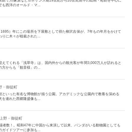
館で,印象派などルネサンス期19世紀から20世紀前半の絵画・彫刻を中心に
も西洋のオールド・マ...
1695）年にこの場所を下屋敷として得た柳沢吉保が、7年もの年月をかけて
りに木々が植栽された...
えてくれる「浅草寺」は、国内外からの観光客が年間3,000万人が訪れると
方からも「観音様」の...
上野・御徒町
館といった有名な博物館が揃う公園。アカデミックな公園内で教養を深める
を連れた西郷隆盛像も...
：上野・御徒町
入場者数！。昭和47年に中国から来演して以来、パンダがいる動物園としても
ガイドツアーに参加も...