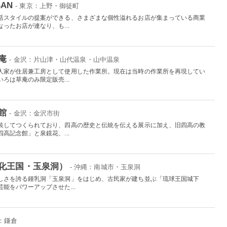
SAN
- 東京：上野・御徒町
活スタイルの提案ができる、さまざまな個性溢れるお店が集まっている商業
ったお店が連なり、も...
庵
- 金沢：片山津・山代温泉・山中温泉
人家が住居兼工房として使用した作業所。現在は当時の作業所を再現してい
ろは草庵のみ限定販売...
館
- 金沢：金沢市街
装してつくられており、四高の歴史と伝統を伝える展示に加え、旧四高の教
高記念館」と泉鏡花、...
化王国・玉泉洞）
- 沖縄：南城市・玉泉洞
しさを誇る鍾乳洞「玉泉洞」をはじめ、古民家が建ち並ぶ「琉球王国城下
能をパワーアップさせた...
：鎌倉