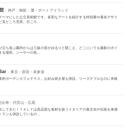
館
- 神戸：御影・灘・ポートアイランド
テーマにした公立美術館です。多彩なアートを紹介する特別展や著名デザイ
見どころ充実。日ごろ...
が立ち並ぶ園内からは三線の音がゆるりと聴こえ、どこにいても撮影のポイ
る場所。シーサーの色...
Bar
- 東京：原宿・表参道
家的ガーデンカフェテラス。お好み焼き屋も併設。リーズナブルなのに本格
：恵比寿・代官山・広尾
出してきたＩＴＡＬＹは高品質な食材を扱うイタリアの食文化や伝統を体感
ランも併設しているの...