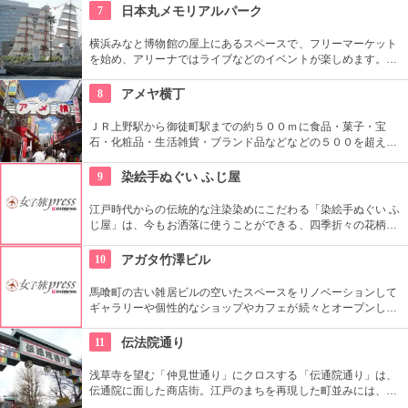
されている。
7
日本丸メモリアルパーク
横浜みなと博物館の屋上にあるスペースで、フリーマーケット
を始め、アリーナではライブなどのイベントが楽しめます。も
ともとは船の修繕用に建設されたドックで今では国の重要文化
財に指定されています。
8
アメヤ横丁
ＪＲ上野駅から御徒町駅までの約５００ｍに食品・菓子・宝
石・化粧品・生活雑貨・ブランド品などなどの５００を超える
お店がずらりと軒を並べている。アメ横名物としてはお菓子の
叩き売りがある。
9
染絵手ぬぐい ふじ屋
江戸時代からの伝統的な注染染めにこだわる「染絵手ぬぐい ふ
じ屋」は、今もお洒落に使うことができる、四季折々の花柄や
伝統柄の手ぬぐいを常時200種類取り揃えています。手ぬぐい
地の小物も各種扱っています。
10
アガタ竹澤ビル
馬喰町の古い雑居ビルの空いたスペースをリノベーションして
ギャラリーや個性的なショップやカフェが続々とオープンした
複合施設。一見普通のビルだが、中はクリエイターたちが集う
注目を浴びるアートビルとなっている。
11
伝法院通り
浅草寺を望む「仲見世通り」にクロスする「伝通院通り」は、
伝通院に面した商店街。江戸のまちを再現した町並みには、屋
根の上の鼠小僧や火の見櫓、軒瓦、などたくさんの見どころが