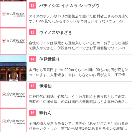
あります。多彩なお店が並んでいて、買い物や食事も楽しめま
12
パティシエ イナムラ ショウゾウ
す。
スイスのホテルやパリの製菓店で働いた稲村省三さんのお店で
す。HPを見てわかるオシャレかつおしいそうなメニューの
数々。口コミなどでも行列やおみやげで喜ばれたなどの話が後
を絶えません。
13
ヴィノスやまざき
自慢のワインは蔵元から直輸入しているため、お手ごろな値段
で購入ができる。併設されたバーではお手頃価格でワインのテ
イスティングができる。
14
仲見世通り
雷門から宝蔵門までの200ｍくらいの間に90ものお店が庇を並
べています。人形焼き、雷おこしなどのお店があり、江戸情緒
を感じさせる通りです。
15
伊場仙
江戸時代に和紙、竹製品、うちわ浮世絵を扱う店として創業。
当時の「伊場仙版」の絵は国内の美術館はもとよ海外の著名美
術館でも見ることができる。現在はうちわ、扇子、カレンダー
などを取り扱っている。
16
粋れん
全国の職人が造るモダンで、遊美心（あそびごころ）溢れる商
品をセレクトした、雷門から徒歩1分にある和モダンな雑貨