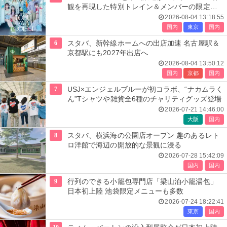
観を再現した特別トレイン＆メンバーの限定ア
ナウンス
2026-08-04 13:18:55
国内
東京
国内
6
スタバ、新幹線ホームへの出店加速 名古屋駅＆
京都駅にも2027年出店へ
2026-08-04 13:50:12
国内
京都
国内
7
USJ×エンジェルブルーが初コラボ、“ナカムラく
ん”Tシャツや雑貨全6種のチャリティグッズ登場
2026-07-21 14:46:00
大阪
国内
8
スタバ、横浜海の公園店オープン 趣のあるレト
ロ洋館で海辺の開放的な景観に浸る
2026-07-28 15:42:09
国内
国内
9
行列のできる小籠包専門店「梁山泊小籠湯包」
日本初上陸 池袋限定メニューも多数
2026-07-24 18:22:41
東京
国内