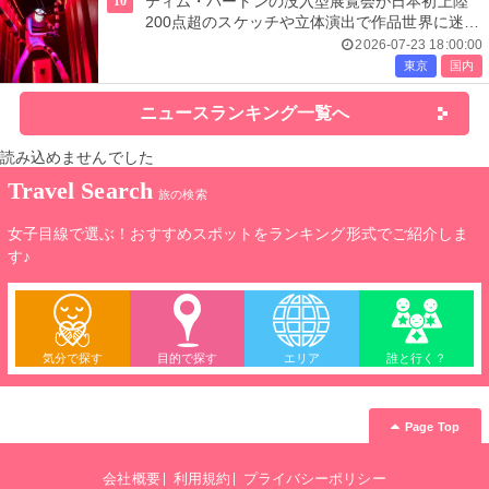
10
ティム・バートンの没入型展覧会が日本初上陸
200点超のスケッチや立体演出で作品世界に迷い
込む
2026-07-23 18:00:00
東京
国内
ニュースランキング一覧へ
読み込めませんでした
Travel Search
旅の検索
女子目線で選ぶ！おすすめスポットをランキング形式でご紹介しま
す♪
気分で探す
目的で探す
エリア
誰と行く？
Page Top
会社概要
利用規約
プライバシーポリシー