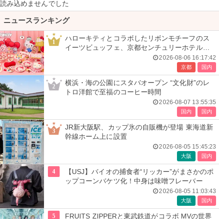
読み込めませんでした
ニュースランキング
ハローキティとコラボしたリボンモチーフのス
1
イーツビュッフェ、京都センチュリーホテルで
開催
2026-08-06 16:17:42
京都
国内
横浜・海の公園にスタバオープン “文化財”のレ
2
トロ洋館で至福のコーヒー時間
2026-08-07 13:55:35
国内
国内
JR新大阪駅、カップ氷の自販機が登場 東海道新
3
幹線ホーム上に設置
2026-08-05 15:45:23
大阪
国内
4
【USJ】バイオの捕食者“リッカー”がまさかのポ
ップコーンバケツ化！中身は味噌フレーバー
2026-08-05 11:03:43
大阪
国内
5
FRUITS ZIPPERと東武鉄道がコラボ MVの世界