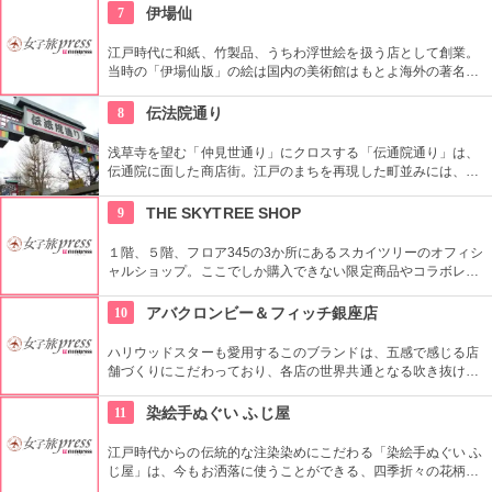
を絶えません。
7
伊場仙
江戸時代に和紙、竹製品、うちわ浮世絵を扱う店として創業。
当時の「伊場仙版」の絵は国内の美術館はもとよ海外の著名美
術館でも見ることができる。現在はうちわ、扇子、カレンダー
などを取り扱っている。
8
伝法院通り
浅草寺を望む「仲見世通り」にクロスする「伝通院通り」は、
伝通院に面した商店街。江戸のまちを再現した町並みには、屋
根の上の鼠小僧や火の見櫓、軒瓦、などたくさんの見どころが
あります。多彩なお店が並んでいて、買い物や食事も楽しめま
9
THE SKYTREE SHOP
す。
１階、５階、フロア345の3か所にあるスカイツリーのオフィシ
ャルショップ。ここでしか購入できない限定商品やコラボレー
ション商品を多数取り揃えている。フロア345で買い物すれば
日本一高いところでの購入として記念に残る思い出に！
10
アバクロンビー＆フィッチ銀座店
ハリウッドスターも愛用するこのブランドは、五感で感じる店
舗づくりにこだわっており、各店の世界共通となる吹き抜けの
階段部壁面には、アバクロの世界の旗艦店の中で最大の巨大な
壁面を描き刺激的でエネルギッシュな店舗空間を演出してい
11
染絵手ぬぐい ふじ屋
る。
江戸時代からの伝統的な注染染めにこだわる「染絵手ぬぐい ふ
じ屋」は、今もお洒落に使うことができる、四季折々の花柄や
伝統柄の手ぬぐいを常時200種類取り揃えています。手ぬぐい