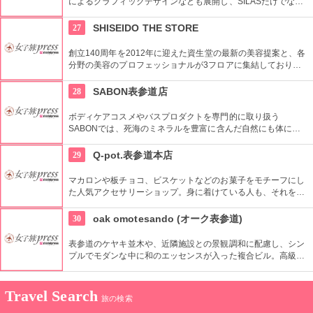
によるグラフィックデザインなども展開し、SILASだけでな
く、SILASと通じる世界のブランドも取り扱っている。
27
SHISEIDO THE STORE
創立140周年を2012年に迎えた資生堂の最新の美容提案と、各
分野の美容のプロフェッショナルが3フロアに集結しており、
幅広く美に対応した空間である。随時フェアやメーキャップイ
ベントなどのイベントをしているのでチェックしよう。
28
SABON表参道店
ボディケアコスメやバスプロダクトを専門的に取り扱う
SABONでは、死海のミネラルを豊富に含んだ自然にも体にも
優しい製品が充実。ギフトにも最適。
29
Q-pot.表参道本店
マカロンや板チョコ、ビスケットなどのお菓子をモチーフにし
た人気アクセサリーショップ。身に着けている人も、それを見
る人も楽しくなるようなポジティブアクセサリーがコンセプ
ト。
30
oak omotesando (オーク表参道)
表参道のケヤキ並木や、近隣施設との景観調和に配慮し、シン
プルでモダンな中に和のエッセンスが入った複合ビル。高級有
名ブランド他カフェなど個性豊かなショップが集まる。
Travel Search
旅の検索