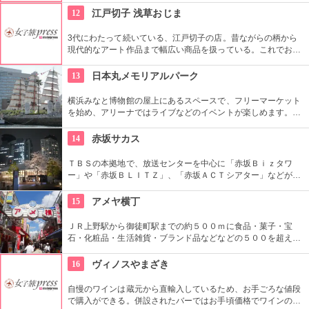
地の小物も各種扱っています。
12
江戸切子 浅草おじま
3代にわたって続いている、江戸切子の店。昔ながらの柄から
現代的なアート作品まで幅広い商品を扱っている。これでお酒
を飲めば江戸気分を楽しめそう。また、海外・国内のお土産、
引き出物などにも最適。特注品も承っている。
13
日本丸メモリアルパーク
横浜みなと博物館の屋上にあるスペースで、フリーマーケット
を始め、アリーナではライブなどのイベントが楽しめます。も
ともとは船の修繕用に建設されたドックで今では国の重要文化
財に指定されています。
14
赤坂サカス
ＴＢＳの本拠地で、放送センターを中心に「赤坂Ｂｉｚタワ
ー」や「赤坂ＢＬＩＴＺ」、「赤坂ＡＣＴシアター」などが揃
う複合施設。「Sacas広場」では数多くのイベントも。
15
アメヤ横丁
ＪＲ上野駅から御徒町駅までの約５００ｍに食品・菓子・宝
石・化粧品・生活雑貨・ブランド品などなどの５００を超える
お店がずらりと軒を並べている。アメ横名物としてはお菓子の
叩き売りがある。
16
ヴィノスやまざき
自慢のワインは蔵元から直輸入しているため、お手ごろな値段
で購入ができる。併設されたバーではお手頃価格でワインのテ