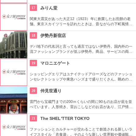
イスティングができる。
17
みりん堂
関東大震災があった大正12（1923）年に創業したお煎餅の老
舗。東京スカイツリーを訪れたときは、昔ながらの下町風情と
あたたかい「おもてなしの心」にも触れてみたいですね。近年
ではぬれ煎餅にアイスクリームをはさんだ「ぬれソフト」も人
18
伊勢丹新宿店
気。
デパ地下の代名詞と言っても過言ではない伊勢丹。国内外の一
流ファッションブランドが並ぶ伊勢丹。商品、サービスの両面
においてインターナショナルな店舗づくりとなっている。本館
とメンズ館があり、百貨店業界では衣料品の売上高日本一を誇
19
マロニエゲート
っている。
ショッピングエリアはユナイテッドアローズなどのファッショ
ンセレクトショップや東急ハンズまで盛りだくさん。眺めの良
い上層階のレストランはメゾン・ポール・ボキューズやジム・
トンプソンなど、世界のグルメがカジュアルなスタイルで楽し
20
仲見世通り
めます。
雷門から宝蔵門までの200ｍくらいの間に90ものお店が庇を並
べています。人形焼き、雷おこしなどのお店があり、江戸情緒
を感じさせる通りです。
21
The SHEL'TTER TOKYO
ファッションとカルチャーが交わることで創造される新しいラ
イフスタイル「衣食遊」。そのような新しい世界観や価値観を