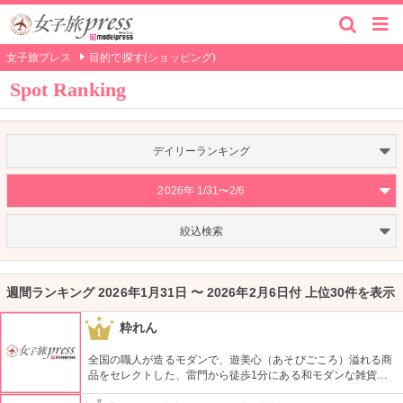
女子旅プレス
目的で探す(ショッピング)
Spot Ranking
デイリーランキング
2026年 1/31〜2/6
絞込検索
週間ランキング 2026年1月31日 〜 2026年2月6日付 上位30件を表示
粋れん
1
全国の職人が造るモダンで、遊美心（あそびごころ）溢れる商
品をセレクトした、雷門から徒歩1分にある和モダンな雑貨
屋。都内でも、このお店しか置いていない商品が半数以上を占