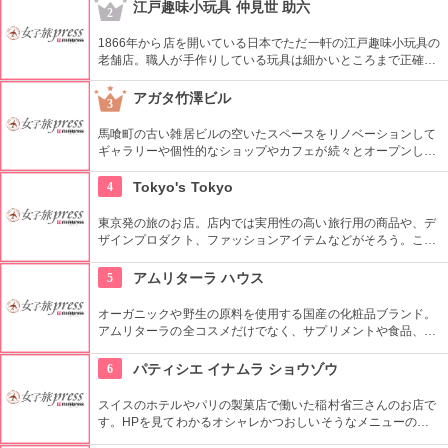
めるので、粋な雑貨を探すのが楽しくなりそう。
江戸趣味小玩具 仲見世 助六
2
1866年から店を開いている日本でただ一軒の江戸趣味小玩具の
老舗店。職人が手作りしている玩具は細かいところまで正確に
作られている。
アガタ竹澤ビル
3
馬喰町の古い雑居ビルの空いたスペースをリノベーションして
ギャラリーや個性的なショップやカフェが続々とオープンした
複合施設。一見普通のビルだが、中はクリエイターたちが集う
注目を浴びるアートビルとなっている。
4
Tokyo's Tokyo
東京発の旅のお店。店内では実用性の高い旅行用の商品や、デ
ザインプロダクト、ファッションアイテムなどがそろう。これ
らの商品はお土産などをキーワードに、地域ごとにセグメント
されている。
5
アムリターラ ハウス
オーガニックや野生の原料を使用する国産の化粧品ブランド。
アムリターラの全コスメだけでなく、サプリメントや食品、雑
貨も販売している。また、イベントやカウンセリングなども行
っている。
6
パティシエ イナムラ ショウゾウ
スイスのホテルやパリの製菓店で働いた稲村省三さんのお店で
す。HPを見てわかるオシャレかつおしいそうなメニューの
数々。口コミなどでも行列やおみやげで喜ばれたなどの話が後