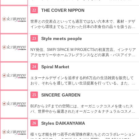
発信するため、アパレルだけではなくライフスタイルグッズな
ど幅広い商品を扱っている。
22
THE COVER NIPPON
世界との交差点といっても過言ではない六本木で、素材・デザ
インから環境までもこだわった日本の衣食住の品々を扱うお
店。進化する日本伝統の商品を見て、日本の歴史の移り変わり
を感じてみよう！
23
Style meets people
NY発信、SMP/ SPACE M PROJECTSの初直営店。インテリア
アクセサリーやホームフレグランスなどの家具・バスアイテム
を中心に販売している。製品は品質や素材感にこだわり、また
デザインはデザイナーやアーティストに頼むことによって洗練
24
Spiral Market
されたものとなっている。
エターナルデザインを追求する約6万点の生活雑貨を販売して
おり、それらを通して新しい生活提案を行っている。また、買
い物の後は隣接するスパイラルカフェやスパイラルガーデンの
利用もおすすめ。
25
SINCERE GARDEN
B1Fから２Fまでの空間には、オーガニックコスメを使ったス
パ、世界中から厳選されたオーガニック＆ナチュラルコスメを
取り扱うショップ、また旬の野菜などを提供するカフェがあ
り、心も体もリフレッシュできます。
26
Styles DAIKANYAMA
様々な才能を持つ若手の有望株作家たちとのコラボレーション