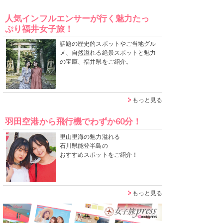
人気インフルエンサーが行く魅力たっ
ぷり福井女子旅！
話題の歴史的スポットやご当地グル
メ、自然溢れる絶景スポットと魅力
の宝庫、福井県をご紹介。
もっと見る
羽田空港から飛行機でわずか60分！
里山里海の魅力溢れる
石川県能登半島の
おすすめスポットをご紹介！
もっと見る