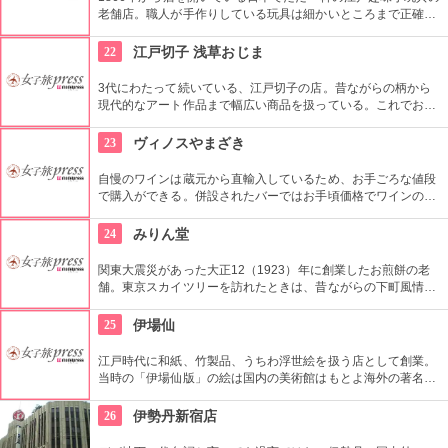
老舗店。職人が手作りしている玩具は細かいところまで正確に
作られている。
22
江戸切子 浅草おじま
3代にわたって続いている、江戸切子の店。昔ながらの柄から
現代的なアート作品まで幅広い商品を扱っている。これでお酒
を飲めば江戸気分を楽しめそう。また、海外・国内のお土産、
引き出物などにも最適。特注品も承っている。
23
ヴィノスやまざき
自慢のワインは蔵元から直輸入しているため、お手ごろな値段
で購入ができる。併設されたバーではお手頃価格でワインのテ
イスティングができる。
24
みりん堂
関東大震災があった大正12（1923）年に創業したお煎餅の老
舗。東京スカイツリーを訪れたときは、昔ながらの下町風情と
あたたかい「おもてなしの心」にも触れてみたいですね。近年
ではぬれ煎餅にアイスクリームをはさんだ「ぬれソフト」も人
25
伊場仙
気。
江戸時代に和紙、竹製品、うちわ浮世絵を扱う店として創業。
当時の「伊場仙版」の絵は国内の美術館はもとよ海外の著名美
術館でも見ることができる。現在はうちわ、扇子、カレンダー
などを取り扱っている。
26
伊勢丹新宿店