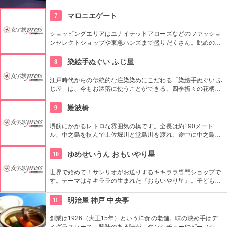
定食、コースもあります。お得なランチもやってるので、うな
ぎを目指して若宮大路を散策するのもよさそう。
7
マロニエゲート
ショッピングエリアはユナイテッドアローズなどのファッショ
ンセレクトショップや東急ハンズまで盛りだくさん。眺めの良
い上層階のレストランはメゾン・ポール・ボキューズやジム・
トンプソンなど、世界のグルメがカジュアルなスタイルで楽し
8
染絵手ぬぐい ふじ屋
めます。
江戸時代からの伝統的な注染染めにこだわる「染絵手ぬぐい ふ
じ屋」は、今もお洒落に使うことができる、四季折々の花柄や
伝統柄の手ぬぐいを常時200種類取り揃えています。手ぬぐい
地の小物も各種扱っています。
9
難波橋
堺筋にかかるレトロな雰囲気の橋です。全長は約190メート
ル、中之島を挟んで土佐堀川と堂島川を渡れ、途中に中之島公
園に降りられる階段も付いています。橋詰の四隅にライオン像
があることから「ライオン橋」と呼ばれることも。建設された
10
ゆめせいうん おもいやり星
のは1915年、1975年の大改修を経てまだまだ現役で頑張って
います。
世界で始めて！サンリオがお送りするキキララ専門ショップで
す。テーマはキキララの生まれた『おもいやり星』。子どもか
ら大人までキキララの世界を満喫できる素敵なスポットです。
11
明治屋 神戸 中央亭
創業は1926（大正15年）という洋食の老舗。味の決め手はデ
ミグラスソース。酸味のある味が、タンシチューやビーフシチ