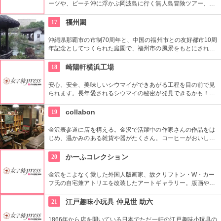
ーツや、ビーチ沖に浮かぶ岡波島に行く無人島冒険ツアー、奥
行きがあるのでビーチバレーやビーチサッカーなどもでき、当
日受付OKのバーベキューも楽しめます。
17
福州園
沖縄県那覇市の市制70周年と、中国の福州市との友好都市10周
年記念としてつくられた庭園で、福州市の風景をもとにされて
います。設計から施工まで福州の職人が手掛けており、材料も
福州から取り寄せたもの。本格的な中国式庭園です。
18
崎陽軒横浜工場
安心、安全、美味しいシウマイができあがる工程を目の前で見
られます。長年愛されるシウマイの秘密が発見できるかも！希
望日の3ヵ月前の1日から予約可能です。工場見学の他にプチミ
ュージアムが2013年オープンしました。予約なしで見学できる
19
collabon
ので是非足を運んでみてください。
金沢表参道に店を構える。金沢で活躍中の作家さんの作品をは
じめ、温かみのある雑貨や器がたくさん。コーヒーがおいしい
カフェスペースでゆっくりすることも可能。
20
かーふコレクション
金沢をこよなく愛した外国人版画家、故クリフトン・W・カー
フ氏の自宅兼アトリエを改装したアートギャラリー。版画や墨
絵など約500点を保管している。作品のグッズ販売も行ってい
る。
21
江戸趣味小玩具 仲見世 助六
1866年から店を開いている日本でただ一軒の江戸趣味小玩具の