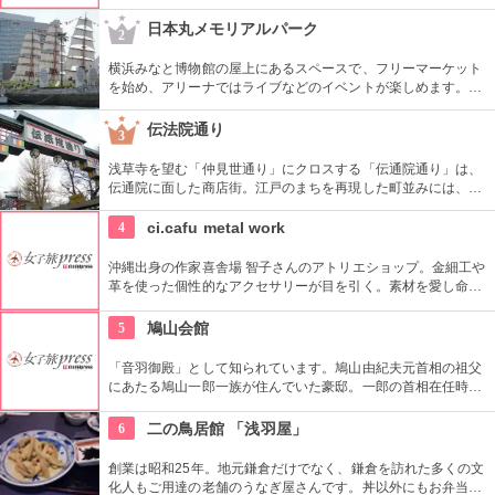
屋。都内でも、このお店しか置いていない商品が半数以上を占
めるので、粋な雑貨を探すのが楽しくなりそう。
日本丸メモリアルパーク
2
横浜みなと博物館の屋上にあるスペースで、フリーマーケット
を始め、アリーナではライブなどのイベントが楽しめます。も
ともとは船の修繕用に建設されたドックで今では国の重要文化
財に指定されています。
伝法院通り
3
浅草寺を望む「仲見世通り」にクロスする「伝通院通り」は、
伝通院に面した商店街。江戸のまちを再現した町並みには、屋
根の上の鼠小僧や火の見櫓、軒瓦、などたくさんの見どころが
あります。多彩なお店が並んでいて、買い物や食事も楽しめま
4
ci.cafu metal work
す。
沖縄出身の作家喜舎場 智子さんのアトリエショップ。金細工や
革を使った個性的なアクセサリーが目を引く。素材を愛し命を
吹き込む、創るを楽しむ彼女の作品に触れてみませんか？
5
鳩山会館
「音羽御殿」として知られています。鳩山由紀夫元首相の祖父
にあたる鳩山一郎一族が住んでいた豪邸。一郎の首相在任時に
は、日ソ国交回復など政治の舞台となった場所です。平成
8（1996）年に大修復を完了させ、鳩山会館としてオープンし
6
二の鳥居館 「浅羽屋」
ました。敷地内のバラやボタン、桜も見事です。
創業は昭和25年。地元鎌倉だけでなく、鎌倉を訪れた多くの文
化人もご用達の老舗のうなぎ屋さんです。丼以外にもお弁当や