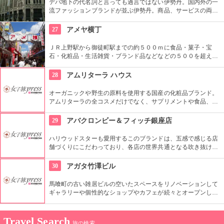
デパ地下の代名詞と言っても過言ではない伊勢丹。国内外の一
流ファッションブランドが並ぶ伊勢丹。商品、サービスの両面
においてインターナショナルな店舗づくりとなっている。本館
とメンズ館があり、百貨店業界では衣料品の売上高日本一を誇
27
アメヤ横丁
っている。
ＪＲ上野駅から御徒町駅までの約５００ｍに食品・菓子・宝
石・化粧品・生活雑貨・ブランド品などなどの５００を超える
お店がずらりと軒を並べている。アメ横名物としてはお菓子の
叩き売りがある。
28
アムリターラ ハウス
オーガニックや野生の原料を使用する国産の化粧品ブランド。
アムリターラの全コスメだけでなく、サプリメントや食品、雑
貨も販売している。また、イベントやカウンセリングなども行
っている。
29
アバクロンビー＆フィッチ銀座店
ハリウッドスターも愛用するこのブランドは、五感で感じる店
舗づくりにこだわっており、各店の世界共通となる吹き抜けの
階段部壁面には、アバクロの世界の旗艦店の中で最大の巨大な
壁面を描き刺激的でエネルギッシュな店舗空間を演出してい
30
アガタ竹澤ビル
る。
馬喰町の古い雑居ビルの空いたスペースをリノベーションして
ギャラリーや個性的なショップやカフェが続々とオープンした
複合施設。一見普通のビルだが、中はクリエイターたちが集う
注目を浴びるアートビルとなっている。
Travel Search
旅の検索