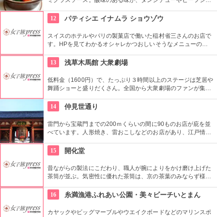
ューの牛肉の旨みとマッチし、絶妙な仕上がりに。美食家たち
の間で何十年も愛されてきた味です。
12
パティシエ イナムラ ショウゾウ
スイスのホテルやパリの製菓店で働いた稲村省三さんのお店で
す。HPを見てわかるオシャレかつおしいそうなメニューの
数々。口コミなどでも行列やおみやげで喜ばれたなどの話が後
を絶えません。
13
浅草木馬館 大衆劇場
低料金（1600円）で、たっぷり３時間以上のステージは芝居や
舞踊ショーと盛りだくさん。全国から大衆劇場のファンが集ま
り、お目当ての役者が登場すると客席から声がかかり、おひね
りが飛ぶ。
14
仲見世通り
雷門から宝蔵門までの200ｍくらいの間に90ものお店が庇を並
べています。人形焼き、雷おこしなどのお店があり、江戸情緒
を感じさせる通りです。
15
開化堂
昔ながらの製法にこだわり、職人が腕によりをかけ磨け上げた
茶筒が並ぶ。気密性に優れた茶筒は、京の茶葉のみならず様々
な食品を保存するのにもってこい。シンプルでありながらセン
スの光る繊細な茶筒はオンライン通販でも購入可能。
16
糸満漁港ふれあい公園・美々ビーチいとまん
カヤックやビッグマーブルやウエイクボードなどのマリンスポ