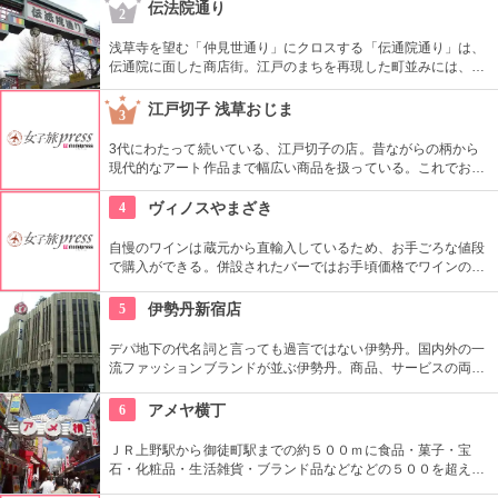
なっており、出来立てほやほやのたいやきをすぐに頬張ること
伝法院通り
2
ができます。薄めの皮の中にたっぷりあんこのたいやきに思わ
ずニッコリ！
浅草寺を望む「仲見世通り」にクロスする「伝通院通り」は、
伝通院に面した商店街。江戸のまちを再現した町並みには、屋
根の上の鼠小僧や火の見櫓、軒瓦、などたくさんの見どころが
あります。多彩なお店が並んでいて、買い物や食事も楽しめま
江戸切子 浅草おじま
3
す。
3代にわたって続いている、江戸切子の店。昔ながらの柄から
現代的なアート作品まで幅広い商品を扱っている。これでお酒
を飲めば江戸気分を楽しめそう。また、海外・国内のお土産、
引き出物などにも最適。特注品も承っている。
4
ヴィノスやまざき
自慢のワインは蔵元から直輸入しているため、お手ごろな値段
で購入ができる。併設されたバーではお手頃価格でワインのテ
イスティングができる。
5
伊勢丹新宿店
デパ地下の代名詞と言っても過言ではない伊勢丹。国内外の一
流ファッションブランドが並ぶ伊勢丹。商品、サービスの両面
においてインターナショナルな店舗づくりとなっている。本館
とメンズ館があり、百貨店業界では衣料品の売上高日本一を誇
6
アメヤ横丁
っている。
ＪＲ上野駅から御徒町駅までの約５００ｍに食品・菓子・宝
石・化粧品・生活雑貨・ブランド品などなどの５００を超える
お店がずらりと軒を並べている。アメ横名物としてはお菓子の