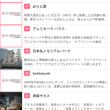
い上層階のレストランはメゾン・ポール・ボキューズやジム・
トンプソンなど、世界のグルメがカジュアルなスタイルで楽し
17
みりん堂
めます。
関東大震災があった大正12（1923）年に創業したお煎餅の老
舗。東京スカイツリーを訪れたときは、昔ながらの下町風情と
あたたかい「おもてなしの心」にも触れてみたいですね。近年
ではぬれ煎餅にアイスクリームをはさんだ「ぬれソフト」も人
18
アムリターラ ハウス
気。
オーガニックや野生の原料を使用する国産の化粧品ブランド。
アムリターラの全コスメだけでなく、サプリメントや食品、雑
貨も販売している。また、イベントやカウンセリングなども行
っている。
19
日本丸メモリアルパーク
横浜みなと博物館の屋上にあるスペースで、フリーマーケット
を始め、アリーナではライブなどのイベントが楽しめます。も
ともとは船の修繕用に建設されたドックで今では国の重要文化
財に指定されています。
20
birthdeath
1800年代初頭からのレディス、メンズのヴィンテージが豊富に
取り揃えられている。貴重な音源や美術本、思想書等のカルチ
ャーものも見逃さないで。
21
赤坂サカス
ＴＢＳの本拠地で、放送センターを中心に「赤坂Ｂｉｚタワ
ー」や「赤坂ＢＬＩＴＺ」、「赤坂ＡＣＴシアター」などが揃