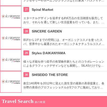
アクセサリーやホームフレグランスなどの家具・バスアイテム
を中心に販売している。製品は品質や素材感にこだわり、また
デザインはデザイナーやアーティストに頼むことによって洗練
27
Spiral Market
されたものとなっている。
エターナルデザインを追求する約6万点の生活雑貨を販売して
おり、それらを通して新しい生活提案を行っている。また、買
い物の後は隣接するスパイラルカフェやスパイラルガーデンの
利用もおすすめ。
28
SINCERE GARDEN
B1Fから２Fまでの空間には、オーガニックコスメを使ったス
パ、世界中から厳選されたオーガニック＆ナチュラルコスメを
取り扱うショップ、また旬の野菜などを提供するカフェがあ
り、心も体もリフレッシュできます。
29
Styles DAIKANYAMA
様々な才能を持つ若手の有望株作家たちとのコラボレーション
によるグラフィックデザインなども展開し、SILASだけでな
く、SILASと通じる世界のブランドも取り扱っている。
30
SHISEIDO THE STORE
創立140周年を2012年に迎えた資生堂の最新の美容提案と、各
分野の美容のプロフェッショナルが3フロアに集結しており、
幅広く美に対応した空間である。随時フェアやメーキャップイ
ベントなどのイベントをしているのでチェックしよう。
Travel Search
旅の検索