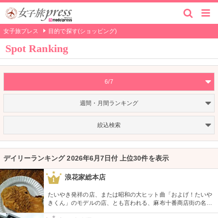
女子旅プレス
目的で探す(ショッピング)
Spot Ranking
6/7
週間・月間ランキング
絞込検索
デイリーランキング 2026年6月7日付 上位30件を表示
浪花家総本店
1
たいやき発祥の店、または昭和の大ヒット曲「およげ！たいや
きくん」のモデルの店、とも言われる、麻布十番商店街の名物
店です。その名もたいやきビルという建物は、2階がカフェと