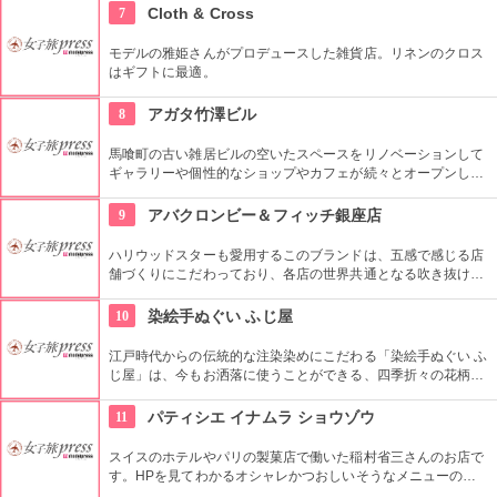
叩き売りがある。
7
Cloth & Cross
モデルの雅姫さんがプロデュースした雑貨店。リネンのクロス
はギフトに最適。
8
アガタ竹澤ビル
馬喰町の古い雑居ビルの空いたスペースをリノベーションして
ギャラリーや個性的なショップやカフェが続々とオープンした
複合施設。一見普通のビルだが、中はクリエイターたちが集う
注目を浴びるアートビルとなっている。
9
アバクロンビー＆フィッチ銀座店
ハリウッドスターも愛用するこのブランドは、五感で感じる店
舗づくりにこだわっており、各店の世界共通となる吹き抜けの
階段部壁面には、アバクロの世界の旗艦店の中で最大の巨大な
壁面を描き刺激的でエネルギッシュな店舗空間を演出してい
10
染絵手ぬぐい ふじ屋
る。
江戸時代からの伝統的な注染染めにこだわる「染絵手ぬぐい ふ
じ屋」は、今もお洒落に使うことができる、四季折々の花柄や
伝統柄の手ぬぐいを常時200種類取り揃えています。手ぬぐい
地の小物も各種扱っています。
11
パティシエ イナムラ ショウゾウ
スイスのホテルやパリの製菓店で働いた稲村省三さんのお店で
す。HPを見てわかるオシャレかつおしいそうなメニューの
数々。口コミなどでも行列やおみやげで喜ばれたなどの話が後