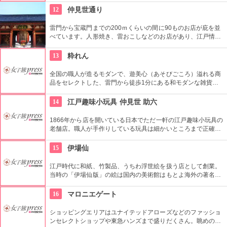
を絶えません。
12
仲見世通り
雷門から宝蔵門までの200ｍくらいの間に90ものお店が庇を並
べています。人形焼き、雷おこしなどのお店があり、江戸情緒
を感じさせる通りです。
13
粋れん
全国の職人が造るモダンで、遊美心（あそびごころ）溢れる商
品をセレクトした、雷門から徒歩1分にある和モダンな雑貨
屋。都内でも、このお店しか置いていない商品が半数以上を占
めるので、粋な雑貨を探すのが楽しくなりそう。
14
江戸趣味小玩具 仲見世 助六
1866年から店を開いている日本でただ一軒の江戸趣味小玩具の
老舗店。職人が手作りしている玩具は細かいところまで正確に
作られている。
15
伊場仙
江戸時代に和紙、竹製品、うちわ浮世絵を扱う店として創業。
当時の「伊場仙版」の絵は国内の美術館はもとよ海外の著名美
術館でも見ることができる。現在はうちわ、扇子、カレンダー
などを取り扱っている。
16
マロニエゲート
ショッピングエリアはユナイテッドアローズなどのファッショ
ンセレクトショップや東急ハンズまで盛りだくさん。眺めの良