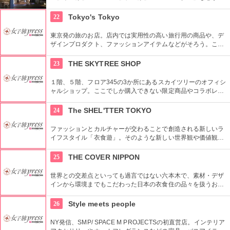
う複合施設。「Sacas広場」では数多くのイベントも。
22
Tokyo's Tokyo
東京発の旅のお店。店内では実用性の高い旅行用の商品や、デ
ザインプロダクト、ファッションアイテムなどがそろう。これ
らの商品はお土産などをキーワードに、地域ごとにセグメント
されている。
23
THE SKYTREE SHOP
１階、５階、フロア345の3か所にあるスカイツリーのオフィシ
ャルショップ。ここでしか購入できない限定商品やコラボレー
ション商品を多数取り揃えている。フロア345で買い物すれば
日本一高いところでの購入として記念に残る思い出に！
24
The SHEL'TTER TOKYO
ファッションとカルチャーが交わることで創造される新しいラ
イフスタイル「衣食遊」。そのような新しい世界観や価値観を
発信するため、アパレルだけではなくライフスタイルグッズな
ど幅広い商品を扱っている。
25
THE COVER NIPPON
世界との交差点といっても過言ではない六本木で、素材・デザ
インから環境までもこだわった日本の衣食住の品々を扱うお
店。進化する日本伝統の商品を見て、日本の歴史の移り変わり
を感じてみよう！
26
Style meets people
NY発信、SMP/ SPACE M PROJECTSの初直営店。インテリア