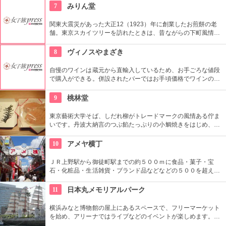
壁面を描き刺激的でエネルギッシュな店舗空間を演出してい
7
みりん堂
る。
関東大震災があった大正12（1923）年に創業したお煎餅の老
舗。東京スカイツリーを訪れたときは、昔ながらの下町風情と
あたたかい「おもてなしの心」にも触れてみたいですね。近年
ではぬれ煎餅にアイスクリームをはさんだ「ぬれソフト」も人
8
ヴィノスやまざき
気。
自慢のワインは蔵元から直輸入しているため、お手ごろな値段
で購入ができる。併設されたバーではお手頃価格でワインのテ
イスティングができる。
9
桃林堂
東京藝術大学そば、しだれ柳がトレードマークの風情ある佇ま
いです。丹波大納言のつぶ餡たっぷりの小鯛焼きをはじめ、水
ようかんや最中、ぜんざいなど、品の良い和菓子がそろってい
ます。お抹茶をいただきながら店内でも。
10
アメヤ横丁
ＪＲ上野駅から御徒町駅までの約５００ｍに食品・菓子・宝
石・化粧品・生活雑貨・ブランド品などなどの５００を超える
お店がずらりと軒を並べている。アメ横名物としてはお菓子の
叩き売りがある。
11
日本丸メモリアルパーク
横浜みなと博物館の屋上にあるスペースで、フリーマーケット
を始め、アリーナではライブなどのイベントが楽しめます。も
ともとは船の修繕用に建設されたドックで今では国の重要文化