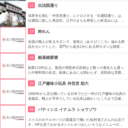
財に指定されています。
12
伝法院通り
浅草寺を望む「仲見世通り」にクロスする「伝通院通り」は、
伝通院に面した商店街。江戸のまちを再現した町並みには、屋
根の上の鼠小僧や火の見櫓、軒瓦、などたくさんの見どころが
あります。多彩なお店が並んでいて、買い物や食事も楽しめま
13
粋れん
す。
全国の職人が造るモダンで、遊美心（あそびごころ）溢れる商
品をセレクトした、雷門から徒歩1分にある和モダンな雑貨
屋。都内でも、このお店しか置いていない商品が半数以上を占
めるので、粋な雑貨を探すのが楽しくなりそう。
14
銀座維新號
創業110年以上、魯迅や周恩来元首相など数々の著名人も通っ
た中華料理の名店。銀座にあるにも関わらず、庶民的な雰囲気
を大切にしており安心して中国料理を味わえるお店として人気
を得ています。
15
江戸趣味小玩具 仲見世 助六
1866年から店を開いている日本でただ一軒の江戸趣味小玩具の
老舗店。職人が手作りしている玩具は細かいところまで正確に
作られている。
16
パティシエ イナムラ ショウゾウ
スイスのホテルやパリの製菓店で働いた稲村省三さんのお店で
す。HPを見てわかるオシャレかつおしいそうなメニューの