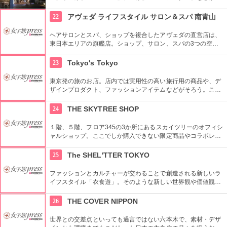
う複合施設。「Sacas広場」では数多くのイベントも。
22
アヴェダ ライフスタイル サロン＆スパ 南青山
ヘアサロンとスパ、ショップを複合したアヴェダの直営店は、
東日本エリアの旗艦店。ショップ、サロン、スパの3つの空間
ではピュアな花々や植物エッセンスの製品とアロマが織りなす
豊かな時間の中、リラックスしてお過ごしいただけます。
23
Tokyo's Tokyo
東京発の旅のお店。店内では実用性の高い旅行用の商品や、デ
ザインプロダクト、ファッションアイテムなどがそろう。これ
らの商品はお土産などをキーワードに、地域ごとにセグメント
されている。
24
THE SKYTREE SHOP
１階、５階、フロア345の3か所にあるスカイツリーのオフィシ
ャルショップ。ここでしか購入できない限定商品やコラボレー
ション商品を多数取り揃えている。フロア345で買い物すれば
日本一高いところでの購入として記念に残る思い出に！
25
The SHEL'TTER TOKYO
ファッションとカルチャーが交わることで創造される新しいラ
イフスタイル「衣食遊」。そのような新しい世界観や価値観を
発信するため、アパレルだけではなくライフスタイルグッズな
ど幅広い商品を扱っている。
26
THE COVER NIPPON
世界との交差点といっても過言ではない六本木で、素材・デザ