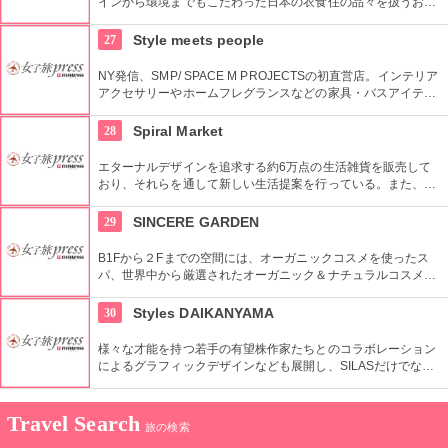
インから環境までもこだわった日本の衣食住の品々を扱うお
店。進化する日本伝統の商品を見て、日本の歴史の移り変わり
を感じてみよう！
27
Style meets people
NY発信、SMP/ SPACE M PROJECTSの初直営店。インテリア
アクセサリーやホームフレグランスなどの家具・バスアイテム
を中心に販売している。製品は品質や素材感にこだわり、また
デザインはデザイナーやアーティストに頼むことによって洗練
28
Spiral Market
されたものとなっている。
エターナルデザインを追求する約6万点の生活雑貨を販売して
おり、それらを通して新しい生活提案を行っている。また、買
い物の後は隣接するスパイラルカフェやスパイラルガーデンの
利用もおすすめ。
29
SINCERE GARDEN
B1Fから２Fまでの空間には、オーガニックコスメを使ったス
パ、世界中から厳選されたオーガニック＆ナチュラルコスメを
取り扱うショップ、また旬の野菜などを提供するカフェがあ
り、心も体もリフレッシュできます。
30
Styles DAIKANYAMA
様々な才能を持つ若手の有望株作家たちとのコラボレーション
によるグラフィックデザインなども展開し、SILASだけでな
く、SILASと通じる世界のブランドも取り扱っている。
Travel Search
旅の検索