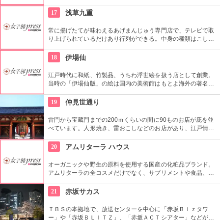
数々。口コミなどでも行列やおみやげで喜ばれたなどの話が後
を絶えません。
17
浅草九重
常に揚げたてが味わえるあげまんじゅう専門店で、テレビで取
り上げられているだけあり行列ができる。中身の種類はこし
餡、カスタード、抹茶、ごまなど全８種類ある。
18
伊場仙
江戸時代に和紙、竹製品、うちわ浮世絵を扱う店として創業。
当時の「伊場仙版」の絵は国内の美術館はもとよ海外の著名美
術館でも見ることができる。現在はうちわ、扇子、カレンダー
などを取り扱っている。
19
仲見世通り
雷門から宝蔵門までの200ｍくらいの間に90ものお店が庇を並
べています。人形焼き、雷おこしなどのお店があり、江戸情緒
を感じさせる通りです。
20
アムリターラ ハウス
オーガニックや野生の原料を使用する国産の化粧品ブランド。
アムリターラの全コスメだけでなく、サプリメントや食品、雑
貨も販売している。また、イベントやカウンセリングなども行
っている。
21
赤坂サカス
ＴＢＳの本拠地で、放送センターを中心に「赤坂Ｂｉｚタワ
ー」や「赤坂ＢＬＩＴＺ」、「赤坂ＡＣＴシアター」などが揃