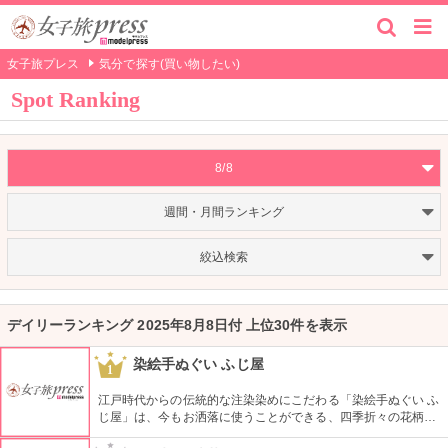
女子旅プレス
気分で探す(買い物したい)
Spot Ranking
8/8
週間・月間ランキング
絞込検索
デイリーランキング 2025年8月8日付 上位30件を表示
染絵手ぬぐい ふじ屋
1
江戸時代からの伝統的な注染染めにこだわる「染絵手ぬぐい ふ
じ屋」は、今もお洒落に使うことができる、四季折々の花柄や
伝統柄の手ぬぐいを常時200種類取り揃えています。手ぬぐい