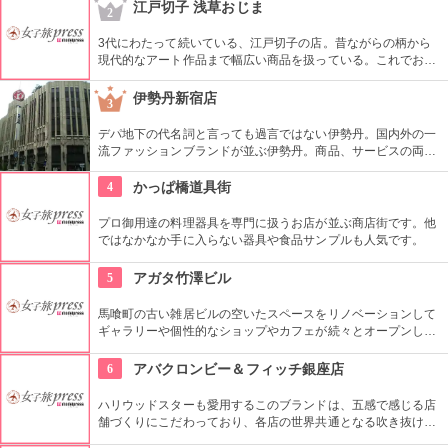
地の小物も各種扱っています。
江戸切子 浅草おじま
2
3代にわたって続いている、江戸切子の店。昔ながらの柄から
現代的なアート作品まで幅広い商品を扱っている。これでお酒
を飲めば江戸気分を楽しめそう。また、海外・国内のお土産、
引き出物などにも最適。特注品も承っている。
伊勢丹新宿店
3
デパ地下の代名詞と言っても過言ではない伊勢丹。国内外の一
流ファッションブランドが並ぶ伊勢丹。商品、サービスの両面
においてインターナショナルな店舗づくりとなっている。本館
とメンズ館があり、百貨店業界では衣料品の売上高日本一を誇
4
かっぱ橋道具街
っている。
プロ御用達の料理器具を専門に扱うお店が並ぶ商店街です。他
ではなかなか手に入らない器具や食品サンプルも人気です。
5
アガタ竹澤ビル
馬喰町の古い雑居ビルの空いたスペースをリノベーションして
ギャラリーや個性的なショップやカフェが続々とオープンした
複合施設。一見普通のビルだが、中はクリエイターたちが集う
注目を浴びるアートビルとなっている。
6
アバクロンビー＆フィッチ銀座店
ハリウッドスターも愛用するこのブランドは、五感で感じる店
舗づくりにこだわっており、各店の世界共通となる吹き抜けの
階段部壁面には、アバクロの世界の旗艦店の中で最大の巨大な