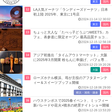
東京
国内
12
LA人気ドーナツ「ランディーズドーナツ」日本
初上陸 2025年、東京に1号店
2024-11-14 12:30:02
東京
国内
13
ちょっと大人な「たべっ子どうぶつMEETS」カ
フェ、表参道に限定オープン 最高品質チョコの
ケーキやショコラセットなど
2024-12-15 12:56:19
東京
国内
14
アジア初進出「タイムアウトマーケット」大阪
に2025年3月開業 粉もんに串揚げ、パフェ専門
店等集結
2024-12-23 19:20:28
大阪
国内
15
ローズホテル横浜、苺が主役のアフタヌーンテ
ィー＆スイーツブッフェ開催
2024-12-18 06:29:00
横浜・湘南・鎌倉
国内
16
ハウステンボスで2025春イベント、ミッフィー
新パレードや花火×噴水の絶景ナイトショー開催
2024-12-26 13:53:20