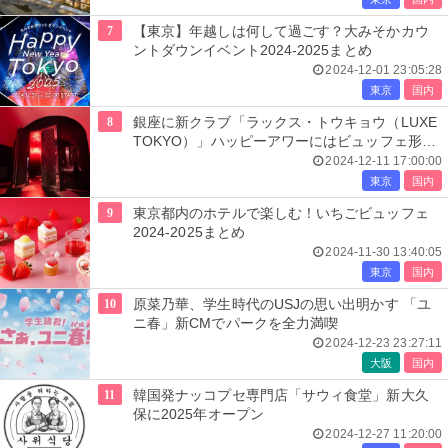
7
【東京】年越しは何して過ごす？大みそかカウ
ントダウンイベント2024-2025まとめ
2024-12-01 23:05:28
東京
国内
8
銀座に新クラブ「ラックス・トウキョウ（LUXE
TOKYO）」ハッピーアワーにはビュッフェ形式
の食事提供も
2024-12-11 17:00:00
東京
国内
9
東京都内のホテルで楽しむ！いちごビュッフェ
2024-2025まとめ
2024-11-30 13:40:05
東京
国内
10
原菜乃華、学生時代のUSJの思い出明かす 「ユ
ニ春」新CMでパークを全力満喫
2024-12-23 23:27:11
大阪
国内
11
韓国発ナッコプセ専門店「サウィ食堂」新大久
保に2025年オープン
2024-12-27 11:20:00