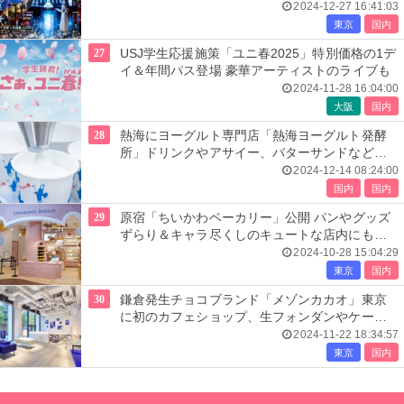
2024-12-27 16:41:03
東京
国内
27
USJ学生応援施策「ユニ春2025」特別価格の1デ
イ＆年間パス登場 豪華アーティストのライブも
2024-11-28 16:04:00
大阪
国内
28
熱海にヨーグルト専門店「熱海ヨーグルト発酵
所」ドリンクやアサイー、バターサンドなどお
土産品も
2024-12-14 08:24:00
国内
国内
29
原宿「ちいかわベーカリー」公開 パンやグッズ
ずらり＆キャラ尽くしのキュートな店内にも注
目
2024-10-28 15:04:29
東京
国内
30
鎌倉発生チョコブランド「メゾンカカオ」東京
に初のカフェショップ、生フォンダンやケーキ
提供
2024-11-22 18:34:57
東京
国内