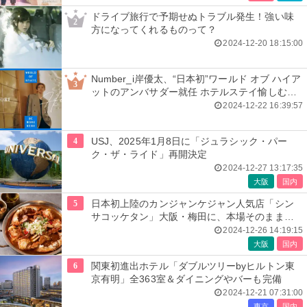
ドライブ旅行で予期せぬトラブル発生！強い味
2
方になってくれるものって？
2024-12-20 18:15:00
Number_i岸優太、“日本初”ワールド オブ ハイア
3
ットのアンバサダー就任 ホテルステイ愉しむ動
画公開
2024-12-22 16:39:57
4
USJ、2025年1月8日に「ジュラシック・パー
ク・ザ・ライド」再開決定
2024-12-27 13:17:35
大阪
国内
5
日本初上陸のカンジャンケジャン人気店「シン
サコッケタン」大阪・梅田に、本場そのままの
美味しさ提供
2024-12-26 14:19:15
大阪
国内
6
関東初進出ホテル「ダブルツリーbyヒルトン東
京有明」全363室＆ダイニングやバーも完備
2024-12-21 07:31:00
東京
国内