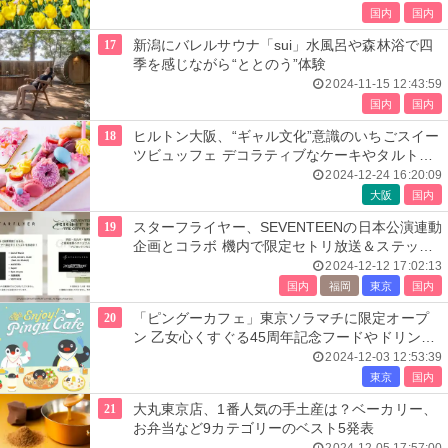
国内
国内
17
新潟にバレルサウナ「sui」水風呂や森林浴で四
季を感じながら“ととのう”体験
2024-11-15 12:43:59
国内
国内
18
ヒルトン大阪、“ギャル文化”意識のいちごスイー
ツビュッフェ デコラティブなケーキやタルトな
ど約25種
2024-12-24 16:20:09
大阪
国内
19
スターフライヤー、SEVENTEENの日本公演連動
企画とコラボ 機内で限定セトリ放送＆ステッカ
ー配布
2024-12-12 17:02:13
国内
福岡
東京
国内
20
「ピングーカフェ」東京ソラマチに限定オープ
ン 乙女心くすぐる45周年記念フードやドリンク
提供
2024-12-03 12:53:39
東京
国内
21
大丸東京店、1番人気の手土産は？ベーカリー、
お弁当など9カテゴリーのベスト5発表