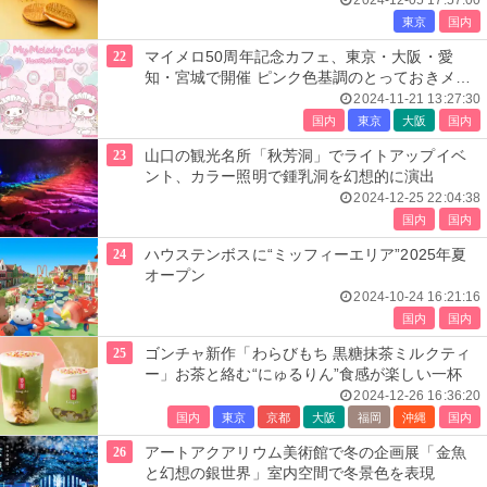
2024-12-05 17:57:00
東京
国内
22
マイメロ50周年記念カフェ、東京・大阪・愛
知・宮城で開催 ピンク色基調のとっておきメニ
ュー＆グッズ
2024-11-21 13:27:30
国内
東京
大阪
国内
23
山口の観光名所「秋芳洞」でライトアップイベ
ント、カラー照明で鍾乳洞を幻想的に演出
2024-12-25 22:04:38
国内
国内
24
ハウステンボスに“ミッフィーエリア”2025年夏
オープン
2024-10-24 16:21:16
国内
国内
25
ゴンチャ新作「わらびもち 黒糖抹茶ミルクティ
ー」お茶と絡む“にゅるりん”食感が楽しい一杯
2024-12-26 16:36:20
国内
東京
京都
大阪
福岡
沖縄
国内
26
アートアクアリウム美術館で冬の企画展「金魚
と幻想の銀世界」室内空間で冬景色を表現