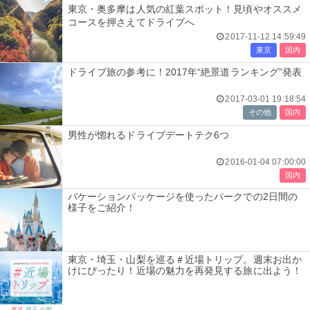
東京・奥多摩は人気の紅葉スポット！見頃やオススメ
コースを押さえてドライブへ
2017-11-12 14:59:49
東京
国内
ドライブ旅の参考に！2017年“絶景道ランキング”発表
2017-03-01 19:18:54
その他
国内
男性が惚れるドライブデートテク6つ
2016-01-04 07:00:00
国内
バケーションパッケージを使ったパークでの2日間の
様子をご紹介！
東京・埼玉・山梨を巡る＃近場トリップ。週末お出か
けにぴったり！近場の魅力を再発見する旅に出よう！