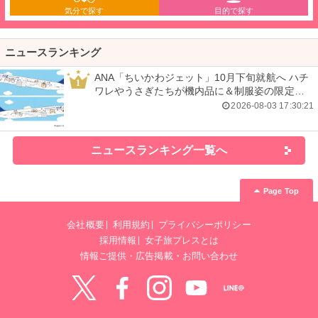
気分で探す
目的で探す
ニュースランキング
ANA「ちいかわジェット」10月下旬就航へ ハチ
1
ワレやうさぎたちが機内品に＆制服姿の限定グ
ッズも
2026-08-03 17:30:21
ニュースランキング一覧へ
Page Top
会社概要
利用規約
プライバシーポリシー
採用情報
女子旅プレスとは
情報ご提供・広告掲載・お問い合わせ
Twitter
Facebook
instagram
YouTube
LINE@