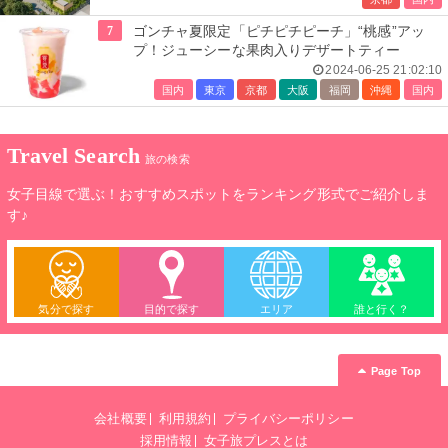
7
ゴンチャ夏限定「ピチピチピーチ」“桃感”アッ
プ！ジューシーな果肉入りデザートティー
2024-06-25 21:02:10
国内
東京
京都
大阪
福岡
沖縄
国内
Travel Search
旅の検索
女子目線で選ぶ！おすすめスポットをランキング形式でご紹介しま
す♪
気分で探す
目的で探す
エリア
誰と行く？
Page Top
会社概要
利用規約
プライバシーポリシー
採用情報
女子旅プレスとは