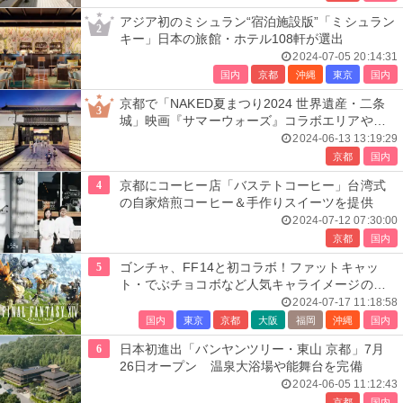
アジア初のミシュラン“宿泊施設版”「ミシュラン
2
キー」日本の旅館・ホテル108軒が選出
2024-07-05 20:14:31
国内
京都
沖縄
東京
国内
京都で「NAKED夏まつり2024 世界遺産・二条
3
城」映画『サマーウォーズ』コラボエリアや縁
日屋台で夏夜を満喫
2024-06-13 13:19:29
京都
国内
4
京都にコーヒー店「バステトコーヒー」台湾式
の自家焙煎コーヒー＆手作りスイーツを提供
2024-07-12 07:30:00
京都
国内
5
ゴンチャ、FF14と初コラボ！ファットキャッ
ト・でぶチョコボなど人気キャライメージのド
リンク3種
2024-07-17 11:18:58
国内
東京
京都
大阪
福岡
沖縄
国内
6
日本初進出「バンヤンツリー・東山 京都」7月
26日オープン 温泉大浴場や能舞台を完備
2024-06-05 11:12:43
京都
国内