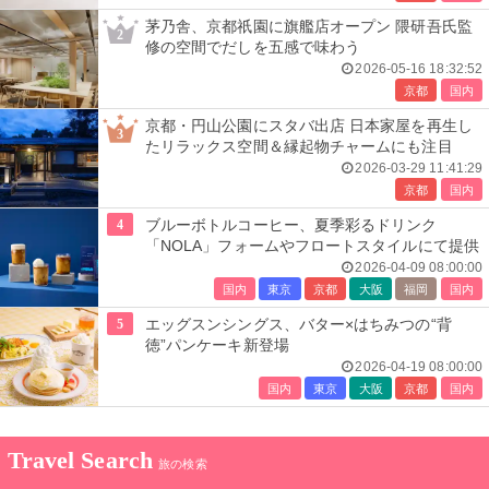
茅乃舎、京都祇園に旗艦店オープン 隈研吾氏監
2
修の空間でだしを五感で味わう
2026-05-16 18:32:52
京都
国内
京都・円山公園にスタバ出店 日本家屋を再生し
3
たリラックス空間＆縁起物チャームにも注目
2026-03-29 11:41:29
京都
国内
4
ブルーボトルコーヒー、夏季彩るドリンク
「NOLA」フォームやフロートスタイルにて提供
2026-04-09 08:00:00
国内
東京
京都
大阪
福岡
国内
5
エッグスンシングス、バター×はちみつの“背
徳”パンケーキ新登場
2026-04-19 08:00:00
国内
東京
大阪
京都
国内
Travel Search
旅の検索