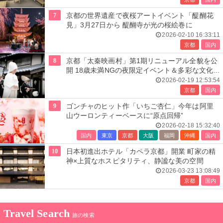
7
京都の世界遺産で夜桜アートイベント「醍醐花
見」3月27日から 醍醐寺が光の桜絵巻に
2026-02-10 16:33:11
京都
国内
8
京都「太秦映画村」第1期リニューアル全貌を公
開 18歳未満NGの夜限定イベント＆多彩な文化体
験
2026-02-19 12:53:54
京都
国内
9
ゴンチャのヒット作「いちご杏仁」今年は阿里
山ウーロンティーベースに“原点回帰”
2026-02-18 15:32:40
国内
東京
京都
大阪
福岡
沖縄
国内
10
⽇本初進出ホテル「カペラ京都」開業 町家の精
神×上質なホスピタリティ、静謐な美の空間
2026-03-23 13:08:49
京都
国内
Travel Search
旅の検索