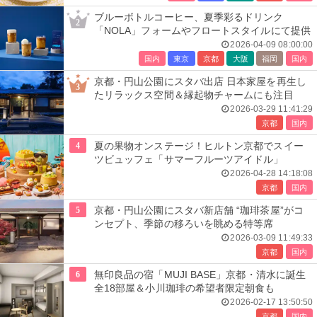
ブルーボトルコーヒー、夏季彩るドリンク
2
「NOLA」フォームやフロートスタイルにて提供
2026-04-09 08:00:00
国内
東京
京都
大阪
福岡
国内
京都・円山公園にスタバ出店 日本家屋を再生し
3
たリラックス空間＆縁起物チャームにも注目
2026-03-29 11:41:29
京都
国内
4
夏の果物オンステージ！ヒルトン京都でスイー
ツビュッフェ「サマーフルーツアイドル」
2026-04-28 14:18:08
京都
国内
5
京都・円山公園にスタバ新店舗 “珈琲茶屋”がコ
ンセプト、季節の移ろいを眺める特等席
2026-03-09 11:49:33
京都
国内
6
無印良品の宿「MUJI BASE」京都・清水に誕生
全18部屋＆小川珈琲の希望者限定朝食も
2026-02-17 13:50:50
京都
国内