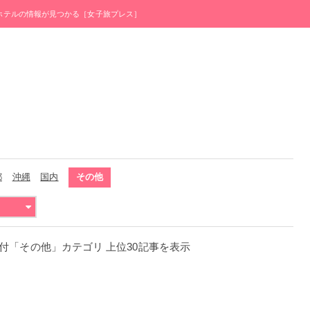
・ホテルの情報が見つかる［女子旅プレス］
都
沖縄
国内
その他
月9日付「その他」カテゴリ 上位30記事を表示