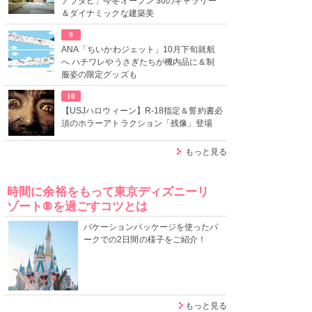
アブダビ」今冬オープン 30のギャラリー
＆ダイナミックな建築美
9
ANA「ちいかわジェット」10月下旬就航
へ ハチワレやうさぎたちが機内品に＆制
服姿の限定グッズも
10
【USJハロウィーン】R-18指定＆誓約書必
須のホラーアトラクション「残像」登場
もっと見る
時間に余裕をもって東京ディズニーリ
ゾート®を過ごすコツとは
バケーションパッケージを使ったパ
ークでの2日間の様子をご紹介！
もっと見る