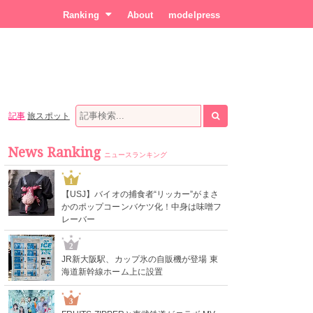
Ranking
About
modelpress
記事
旅スポット
News Ranking
ニュースランキング
1
【USJ】バイオの捕食者“リッカー”がまさ
かのポップコーンバケツ化！中身は味噌フ
レーバー
2
JR新大阪駅、カップ氷の自販機が登場 東
海道新幹線ホーム上に設置
3