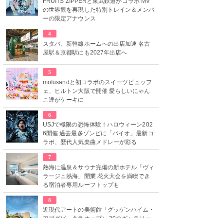
FRUITS ZIPPERと東武鉄道がコラボ MV
の世界観を再現した特別トレイン＆メンバ
ーの限定アナウンス
4
スタバ、新幹線ホームへの出店加速 名古
屋駅＆京都駅にも2027年出店へ
5
mofusandと初コラボのスイーツビュッフ
ェ、ヒルトン大阪で開催 愛らしいにゃん
こ達がケーキに
6
USJで極限の恐怖体験！ハロウィーン202
6開催 過去最多ゾンビに「バイオ」最新コ
ラボ、歴代人気楽曲メドレーが彩る
7
熱海に温泉＆サウナ完備の新ホテル「ヴィ
ラージュ熱海」開業 花火大会を満喫でき
る宿泊者専用ルーフトップも
8
近現代アートの美術館「グッゲンハイム・