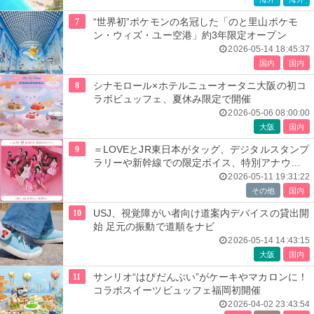
7
“世界初”ポケモンの名冠した「のと里山ポケモ
ン・ウィズ・ユー空港」約3年限定オープン
2026-05-14 18:45:37
国内
国内
8
シナモロール×ホテルニューオータニ大阪の初コ
ラボビュッフェ、夏休み限定で開催
2026-05-06 08:00:00
大阪
国内
9
＝LOVEとJR東日本がタッグ、デジタルスタンプ
ラリーや新幹線での限定ボイス、特別アナウン
スも
2026-05-11 19:31:22
その他
国内
10
USJ、視覚障がい者向け道案内デバイスの貸出開
始 足元の振動で道順をナビ
2026-05-14 14:43:15
大阪
国内
11
サンリオ“はぴだんぶい”がケーキやマカロンに！
コラボスイーツビュッフェ福岡初開催
2026-04-02 23:43:54