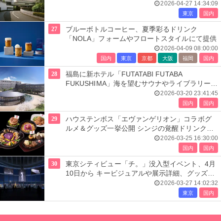
2026-04-27 14:34:09
東京
国内
27
ブルーボトルコーヒー、夏季彩るドリンク
「NOLA」フォームやフロートスタイルにて提供
2026-04-09 08:00:00
国内
東京
京都
大阪
福岡
国内
28
福島に新ホテル「FUTATABI FUTABA
FUKUSHIMA」海を望むサウナやライブラリーで
リトリート
2026-03-20 23:41:45
国内
国内
29
ハウステンボス「エヴァンゲリオン」コラボグ
ルメ＆グッズ一挙公開 シンジの覚醒ドリンクに
初号機ソフト
2026-03-25 16:30:00
国内
国内
30
東京シティビュー「チ。」没入型イベント、4月
10日から キービジュアルや展示詳細、グッズな
ど公開
2026-03-27 14:02:32
東京
国内