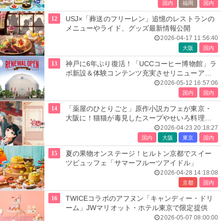
国内
福岡
国内
12
USJ×「葬送のフリーレン」追憶のレストランの
メニューやライド、グッズ最新情報公開
2026-04-17 11:56:40
大阪
国内
13
神戸に6年ぶり復活！「UCCコーヒー博物館」ラ
ボ新設＆体験コンテンツ充実させリニューアル
オープン
2026-05-12 16:57:06
国内
国内
14
「薬屋のひとりごと」原作小説カフェが東京・
大阪に！猫猫が毒見したスープやせいろ料理な
ど
2026-04-23 20:18:27
国内
大阪
東京
国内
15
夏の果物オンステージ！ヒルトン京都でスイー
ツビュッフェ「サマーフルーツアイドル」
2026-04-28 14:18:08
京都
国内
16
TWICEコラボのアフヌン「キャンディー・ドリ
ーム」JWマリオット・ホテル東京で限定提供
2026-05-07 08:00:00