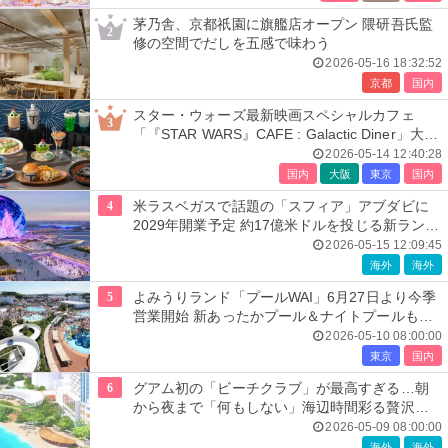
茅乃舎、京都祇園に旗艦店オープン 隈研吾氏監
2
修の空間でだしを五感で味わう
2026-05-16 18:32:52
京都
国内
スター・ウォーズ最新映画スペシャルカフェ
3
「『STAR WARS』CAFE : Galactic Diner」大
阪・東京で開催
2026-05-14 12:40:28
国内
大阪
東京
国内
4
米ラスベガスで話題の「スフィア」アブダビに
2029年開業予定 約17億米ドルを投じる新ランド
マーク
2026-05-15 12:09:45
海外
海外
5
よみうりランド「プールWAI」6月27日より今季
営業開始 新あったかプール＆ナイトプールも開
催
2026-05-10 08:00:00
東京
国内
6
グアム初の「ビーチクラブ」が最高すぎる…朝
から夜まで「何もしない」海辺時間彩る贅沢空
間
2026-05-09 08:00:00
海外
海外