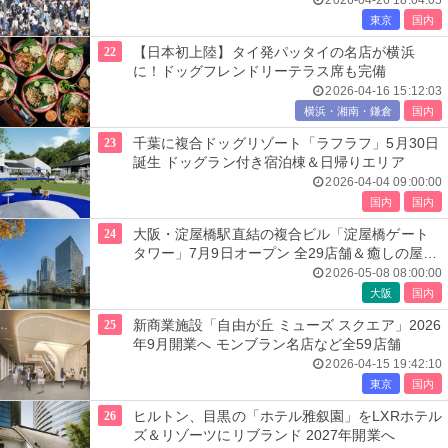
2026-04-26 18:04:05
東京
国内
22
【日本初上陸】タイ発パッタイの名店が横浜
に！ドッグフレンドリーテラス席も完備
2026-04-16 15:12:03
横浜・湘南・鎌倉
国内
23
千葉に複合ドッグリゾート「ラフラフ」5月30日
誕生 ドッグラン付き宿泊棟＆日帰りエリア
2026-04-04 09:00:00
国内
国内
24
大阪・淀屋橋駅直結の複合ビル「淀屋橋ゲート
タワー」7月9日オープン 全29店舗＆癒しの屋上
庭園も
2026-05-08 08:00:00
大阪
国内
25
新商業施設「自由が丘 ミューズ スクエア」2026
年9月開業へ モンブラン名店など全59店舗
2026-04-15 19:42:10
東京
国内
26
ヒルトン、目黒の「ホテル雅叙園」をLXRホテル
ズ＆リゾーツにリブランド 2027年開業へ