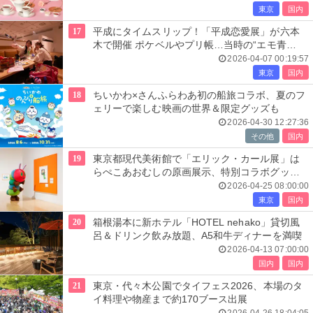
東京
国内
17
平成にタイムスリップ！「平成恋愛展」が六本
木で開催 ポケベルやプリ帳…当時の“エモ青
春”を追体験
2026-04-07 00:19:57
東京
国内
18
ちいかわ×さんふらわあ初の船旅コラボ、夏のフ
ェリーで楽しむ映画の世界＆限定グッズも
2026-04-30 12:27:36
その他
国内
19
東京都現代美術館で「エリック・カール展」は
らぺこあおむしの原画展示、特別コラボグッズ
も必見
2026-04-25 08:00:00
東京
国内
20
箱根湯本に新ホテル「HOTEL nehako」貸切風
呂＆ドリンク飲み放題、A5和牛ディナーを満喫
2026-04-13 07:00:00
国内
国内
21
東京・代々木公園でタイフェス2026、本場のタ
イ料理や物産まで約170ブース出展