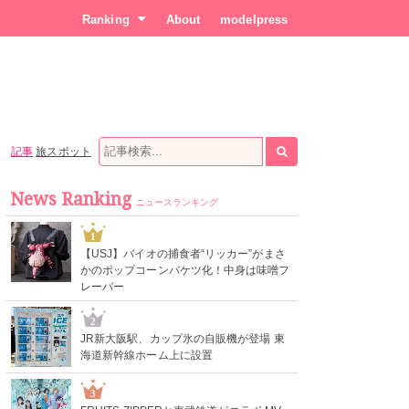
Ranking
About
modelpress
記事
旅スポット
News Ranking
ニュースランキング
1
【USJ】バイオの捕食者“リッカー”がまさ
かのポップコーンバケツ化！中身は味噌フ
レーバー
2
JR新大阪駅、カップ氷の自販機が登場 東
海道新幹線ホーム上に設置
3