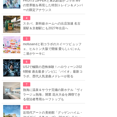
FRUITS ZIPPERと東武鉄道がコラボ MV
の世界観を再現した特別トレイン＆メンバ
ーの限定アナウンス
4
スタバ、新幹線ホームへの出店加速 名古
屋駅＆京都駅にも2027年出店へ
5
mofusandと初コラボのスイーツビュッフ
ェ、ヒルトン大阪で開催 愛らしいにゃん
こ達がケーキに
6
USJで極限の恐怖体験！ハロウィーン202
6開催 過去最多ゾンビに「バイオ」最新コ
ラボ、歴代人気楽曲メドレーが彩る
7
熱海に温泉＆サウナ完備の新ホテル「ヴィ
ラージュ熱海」開業 花火大会を満喫でき
る宿泊者専用ルーフトップも
8
近現代アートの美術館「グッゲンハイム・