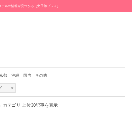
・ホテルの情報が見つかる［女子旅プレス］
京都
沖縄
国内
その他
グ
イ」カテゴリ 上位30記事を表示