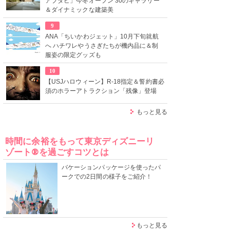
アブダビ」今冬オープン 30のギャラリー
＆ダイナミックな建築美
9
ANA「ちいかわジェット」10月下旬就航
へ ハチワレやうさぎたちが機内品に＆制
服姿の限定グッズも
10
【USJハロウィーン】R-18指定＆誓約書必
須のホラーアトラクション「残像」登場
もっと見る
時間に余裕をもって東京ディズニーリ
ゾート®を過ごすコツとは
バケーションパッケージを使ったパ
ークでの2日間の様子をご紹介！
もっと見る