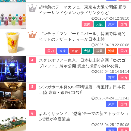
超特急のテーマカフェ、東京＆大阪で開催 踊ラ
2
イナーサンドやメンカラドリンクなど
2025-04-24 12:38:10
国内
大阪
東京
国内
ゴンチャ「マンゴーミニパール」韓国で爆発的
3
ヒットのデザートティーが日本上陸
2025-04-19 22:00:08
国内
東京
京都
大阪
福岡
沖縄
国内
4
スタジオツアー東京、日本初上陸企画「炎のゴ
ブレット」展示公開 貴重な撮影小物や衣装、ホ
グワーツ城の映像演出も
2025-04-18 14:54:14
東京
国内
5
シンガポール発の中華料理店「御宝軒」日本初
上陸 東京・銀座に1号店
2025-04-24 11:11:41
東京
国内
6
よみうりランド、“恐竜”テーマの新アトラクショ
ン2種が今夏誕生
2025-04-25 17:50:08
東京
国内