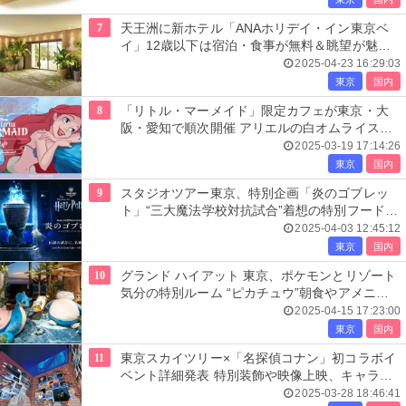
7
天王洲に新ホテル「ANAホリデイ・イン東京ベ
イ」12歳以下は宿泊・食事が無料＆眺望が魅力
の全132室
2025-04-23 16:29:03
東京
国内
8
「リトル・マーメイド」限定カフェが東京・大
阪・愛知で順次開催 アリエルの白オムライスや
アフヌンなど
2025-03-19 17:14:26
東京
国内
9
スタジオツアー東京、特別企画「炎のゴブレッ
ト」“三大魔法学校対抗試合”着想の特別フードや
アクティビティ登場
2025-04-03 12:45:12
東京
国内
10
グランド ハイアット 東京、ポケモンとリゾート
気分の特別ルーム “ピカチュウ”朝食やアメニテ
ィ特典も
2025-04-15 17:23:00
東京
国内
11
東京スカイツリー×「名探偵コナン」初コラボイ
ベント詳細発表 特別装飾や映像上映、キャラ達
の限定メニュー＆グッズも
2025-03-28 18:46:41