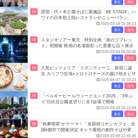
東京
国内
12
原宿・代々木公園そばに新施設「BE STAGE」ハ
ワイの日本初上陸レストランやニューバランス
など8店舗
2025-03-16 15:08:23
東京
国内
13
スタジオツアー東京、特別企画「炎のゴブレッ
ト」初開催 映画の名場面彩った貴重な品々展示
2025-03-04 08:00:00
東京
国内
14
人気ピッツェリア「スポンティーニ」新宿に誕
生 カリフワ生地×トロトロチーズの揚げ焼きピザ
2025-04-07 15:33:23
東京
国内
15
「ベルギービールウィークエンド2025」“3年ぶ
り”日比谷公園皮切りに全7会場で開催
2025-03-18 16:22:49
東京
国内
16
“執事喫茶”がテーマ！「名探偵コナンカフェ」全
国6都市で開催決定 キャラ着想の創作そばや変声
機パフェなど
2025-03-05 12:45:26