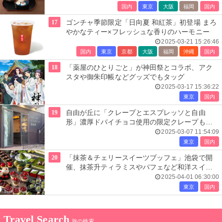
国内
東京
大阪
福岡
国内
17
ゴンチャ季節限定「日向夏 和紅茶」初登場 まろ
やかなティー×フレッシュな香りのハーモニー
2025-03-21 15:26:46
国内
東京
京都
大阪
福岡
沖縄
国内
18
「薬屋のひとりごと」が神田祭とコラボ、アク
スタや御朱印帳などグッズでもタッグ
2025-03-17 15:36:22
東京
国内
19
自由が丘に「クレープとエスプレッソと自由
形」濃厚ドバイチョコ使用の限定クレープも提
供
2025-03-07 11:54:09
東京
国内
20
「抹茶＆チェリースイーツブッフェ」池袋で開
催、抹茶升ティラミスやパフェなど和洋スイー
ツ
2025-04-01 06:30:00
東京
国内
Travel Search
旅の検索