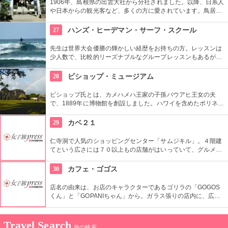
1906年、島根県の出雲大社から分社されました。以降、日系人
や日本からの観光客など、多くの方に愛されています。鳥居や
しめ縄も神社も立派で、一瞬ハワイにいることを忘れそうにな
りそう。日本とハワイで2度お祈りされたお守りも好評です。
27
ハンズ・ヒーデマン・サーフ・スクール
先生は世界大会優勝の輝かしい経歴をお持ちの方。レッスンは
少人数で、比較的リーズナブルなグループレッスンもあるが、
1対1でしっかりと学べるプライベートレッスンもあります。初
心者の方も基本動作からきちんと学んで、いざ海へ！
28
ビショップ・ミュージアム
ビショップ氏とは、カメハメハ王家の子孫パウアヒ王女の夫
で、1889年に博物館を創設しました。ハワイを含めたポリネシ
ア文化圏の工芸品、写真、文献などが展示されています。建物
や中の吹き抜け、インテリアも見ごたえあります。
29
カベ２１
仁寺洞で人気のショッピングセンター「サムジキル」。４階建
てという広さには７０以上もの店舗がはいっていて、グルメや
ショッピング、アート鑑賞なども。その中にあるコチラのお店
では螺細製品や乗り下など、韓国の伝統工芸品を取り扱い、お
30
カフェ・ゴゴス
気に入りの１つが見つかるはず。
店名の由来は、お店のキャラクターであるゴリラの「GOGOS
くん」と「GOPANIちゃん」から。ガラス張りの店内に、広々
としたテラス席もご用意。手作りのビックサイズハンバーガー
や生のフルーツを使ったミックスジュースなど、ヘルシーで満
足なメニューが豊富なので、友達や家族、恋人と楽しい時間を
Travel Search
旅の検索