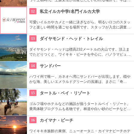
宝祈願、安産祈願のパワースポットとして知られています。た
くさんのエネルギーを浴びて帰ってくださいね。
12
私立イルカ中学/名門イルカ大学
可愛いイルカやカメと一緒に泳ぎながら、明るいロコのスタッ
フと楽しい時間を過ごせる場所です。スタッフが入念に調査す
るため、イルカ遭遇率の高さも評判。マリンスポーツやダンス
やフラなどの“授業”もあります。“卒業”時の達成感は一緒の思い
13
ダイヤモンド・ヘッド・トレイル
出になりそうですね。
ダイヤモンド・ヘッドは標高232メートルの火山です。頂上ま
でたどりつくと、ワイキキ・ビーチを中心に、パノラマビュー
が広がります。舗装された道ですが、急な階段やゴツゴツした
道もあるので、スニーカーの準備を。
14
サンドバー
ハワイ州で唯一、カネオヘ湾にサンドバーが出現します。穏や
かな海、美しいエメラルドグリーンの浅瀬は、まさに「奇
跡」。船に乗ってサンドバーへ出かけることができる現地ツア
ーが組まれているので、ぜひ利用してみて。
15
タートル・ベイ・リゾート
ゴルフ場やホテルなどの施設が揃うタートルベイ・リゾート。
乗馬体験プログラムも名物です。林道や白い砂のビーチなど、
馬に乗りながら大自然をのんびり、ゆっくりと楽しめます。夕
暮れ時のビーチを巡る乗馬プログラムもあります。
16
カイマナ・ビーチ
ワイキキ水族館の東側、ニューオータニ・カイマナビーチホテ