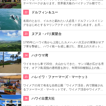
テーマパークがあります。世界最大級のパイナップル畑ででき
た迷路やパイナップル・エキスプレスなど、大人も子供も楽し
めるアトラクションがあります。カワイイお土産もいっぱい。
22
ドルフィン＆ユー
名前のとおり、イルカと戯れたい人必見！ドルフィンスイミン
グをはじめとするマリンアクティビティが楽しめます。お天気
によってコースを変えてくれるので、イルカに会える確率も高
いそう。バーベキューやフラ、ウクレレ演奏など、嬉しいおも
23
ヌアヌ・バリ展望台
てなしも。
1795年にハワイ島から上陸したカメハメハ大王がの軍隊がオア
フ軍を撃破し、ハワイ統一を成し遂げた、歴史上のスポットで
もあります。切り立つ断崖高さ900メートルにものぼり、ここ
から広がる絶景は感動モノ。海から吹く風は強烈です。
24
ハナウマ湾
ワイキキから車で20分、火山からできた、サンゴ礁が広がる湾
です。オアフ島屈指の透明度を誇り、年間500種類以上の魚が
生息しています。スノーケリングスポットとしても人気の場所
で年間100万人以上の観光客が訪れます。
25
ハレイワ・ファーマーズ・マーケット
ワイメアの滝で有名な自然公園「ワイメア渓谷」内で開催され
るファーマーズ・マーケットです。ワイメア渓谷やワイメアの
滝で遊んでから訪れるのも楽しいかも。食べ物も飲み物も充実
していますので、おやつはもちろん、ディナーを楽しむのもア
26
ハワイ出雲大社
リですね。