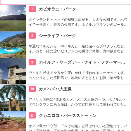
ットスーツまでなんでも相談できる専門店。 ボードのレンタル
や保管も行っています。
7
カピオラニ・パーク
ダイヤモンド・ヘッドの裾野に広がる、大きな公園です。ハワ
イで一番古く、最古の公園です。ホノルルマラソンのゴール地
点としても有名ですね。ハワイ王朝最後の王カラカウアによっ
て、クイーン・カピオラニの名前が冠せられました。
8
シーライフ・パーク
華麗なイルカショーやイルカと一緒に遊べるプログラムなど、
イルカと一緒に泳いだりアシカの餌付け体験、海中散歩など、
家族で遊べるアトラクションがいっぱい。おみやげにイルカの
ヌイグルミやTシャツなどオリジナルグッズも人気です。
9
カイルア・サーズデー・ナイト・ファーマーズ・マーケット
ワイキキ郊外で夕方から夜にかけて行われるマーケットです。
のんびりとした雰囲気で、地元の方とともにお買い物が楽しめ
ます。オーガニック野菜やフルーツ、焼きたてのパンなど、ハ
ワイ産のおいしいグルメが勢ぞろい。ちょうど、早めのディナ
10
カメハメハ大王像
ーに利用できそうですね。
アメリカ国内に4体あるカメハメハ大王像の一つ。ホノルル・
ダウンタウンにある像は、かつて官庁舎として使われていた建
物『アリイオラニ・ハレ』の前にあります。こちらの像は本人
がモデルではなく、イケメンだった友人がモデルになったそ
11
クカニロコ・バースストートン
う。
オアフ島の中心部、「へその緒」と呼ばれている聖地です。ハ
ワイ王朝時代、王族女性が出産したといわれる場所で、今は子