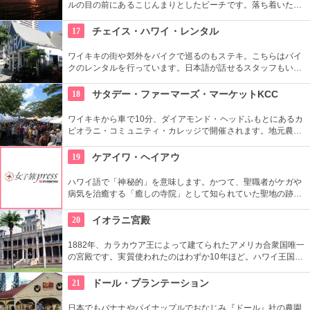
ルの目の前にあるこじんまりとしたビーチです。落ち着いた雰
囲気なので、朝などお散歩途中に立ち寄ってみたい場所です。
すぐ横には終戦記念プールもあります。
17
チェイス・ハワイ・レンタル
ワイキキの街や郊外をバイクで巡るのもステキ。こちらはバイ
クのレンタルを行っています。日本語が話せるスタッフもいる
ので、安心。オススメのコースをぜひ聞いてみよう。ハーレー
のレンタルでも有名ですよ。
18
サタデー・ファーマーズ・マーケットKCC
ワイキキから車で10分、ダイアモンド・ヘッドふもとにあるカ
ピオラニ・コミュニティ・カレッジで開催されます。地元農家
お手製のグルメやオーガニック食品など、朝からあれもこれも
食べたくなっちゃいそう。ロコも観光客も多く集まる人気の朝
19
ケアイワ・ヘイアウ
市なので、売り切れが発生するかも。なるべく早い時間に行っ
てみよう。
ハワイ語で「神秘的」を意味します。かつて、聖職者がケガや
病気を治癒する「癒しの寺院」として知られていた聖地の跡地
です。現在はは『ケアイワ・ヘイアウ州立公園』として整備さ
れ、市民の憩いの場所になっています。
20
イオラニ宮殿
1882年、カラカウア王によって建てられたアメリカ合衆国唯一
の宮殿です。実質使われたのはわずか10年ほど。ハワイ王国滅
亡後は、75年ほど新政府の行政部の事務所として使われ、修復
を経て一般公開されました。豪華絢爛な調度品は当時の4割程
21
ドール・プランテーション
度の数だとか。
日本でもバナナやパイナップルでおなじみ『ドール』社の農園