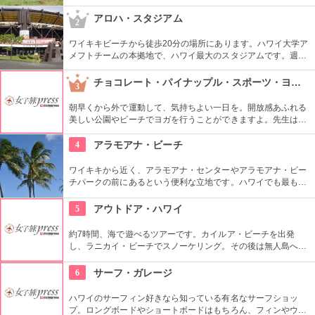
います。名物のハンバーガーも楽しみですね。映画『ジュラシ
ック・パーク』のロケ地としても知られ、ロケ地巡りのバスも
アロハ・スタジアム
2
あります。
ワイキキビーチから徒歩20分の場所にあります。ハワイ大学ア
メフトチームの本拠地で、ハワイ最大のスタジアムです。週3
回、スワップミートという名前のフリーマーケットを開催して
います。400以上もの地元のお店が出店し、大盛り上がり。お
チョコレート・パイナップル・スポーツ・ヨガ・スタジオ
3
宝を見つけてみませんか。
朝早くから外で運動して、気持ちよい一日を。開放感あふれる
美しい公園やビーチでヨガを行うことができますよ。先生は日
本語もOKです。毎週水曜日の夕方、ワイキキビーチウォークの
芝生エリアで無料のヨガレッスンも行っているので、初心者は
4
アラモアナ・ビーチ
コチラもぜひ。
ワイキキから近く、アラモアナ・センターやアラモアナ・ビー
チパークの前にあるという便利な立地です。ハワイでも最も美
しいサンセットが見られると評判です。地元の方も多く、休日
はバーベキューやピクニックをしている人も見られます。
5
アウトドア・ハワイ
約7時間、海で遊べるツアーです。カイルア・ビーチを出発
し、ラニカイ・ビーチでスノーケリング。その後は無人島へゴ
ー！スカヌーをこぎながら、どこまでも続く美しい海を満喫で
きます。日本語スタッフもいますし、送迎やランチもついてい
6
サーフ・ガレージ
ます。
ハワイのサーフィン好きなら知っている有名なサーフショッ
プ。ロングボードやショートボードはもちろん、フィンやウェ