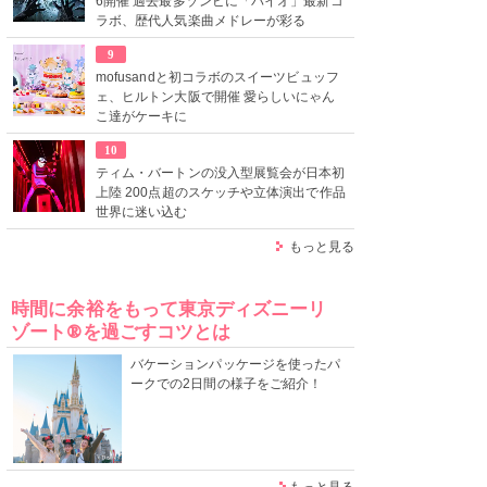
6開催 過去最多ゾンビに「バイオ」最新コ
ラボ、歴代人気楽曲メドレーが彩る
9
mofusandと初コラボのスイーツビュッフ
ェ、ヒルトン大阪で開催 愛らしいにゃん
こ達がケーキに
10
ティム・バートンの没入型展覧会が日本初
上陸 200点超のスケッチや立体演出で作品
世界に迷い込む
もっと見る
時間に余裕をもって東京ディズニーリ
ゾート®を過ごすコツとは
バケーションパッケージを使ったパ
ークでの2日間の様子をご紹介！
もっと見る