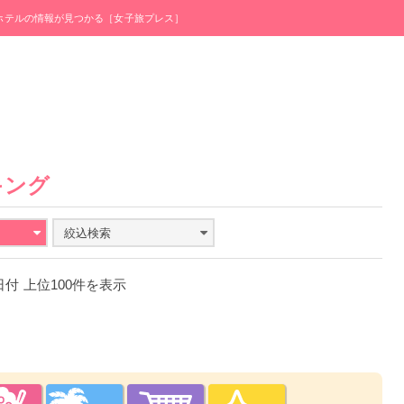
・ホテルの情報が見つかる［女子旅プレス］
キング
絞込検索
1日付 上位100件を表示