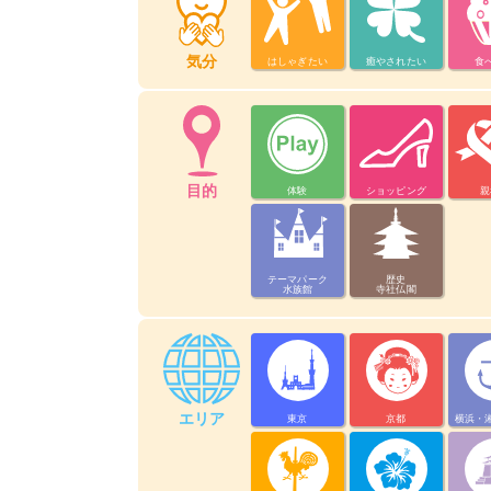
気分
はしゃぎたい
癒やされたい
食
目的
体験
ショッピング
親
テーマパーク
歴史
水族館
寺社仏閣
エリア
東京
京都
横浜・