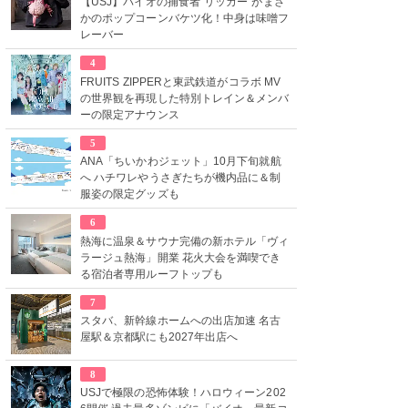
【USJ】バイオの捕食者“リッカー”がまさ
かのポップコーンバケツ化！中身は味噌フ
レーバー
4
FRUITS ZIPPERと東武鉄道がコラボ MV
の世界観を再現した特別トレイン＆メンバ
ーの限定アナウンス
5
ANA「ちいかわジェット」10月下旬就航
へ ハチワレやうさぎたちが機内品に＆制
服姿の限定グッズも
6
熱海に温泉＆サウナ完備の新ホテル「ヴィ
ラージュ熱海」開業 花火大会を満喫でき
る宿泊者専用ルーフトップも
7
スタバ、新幹線ホームへの出店加速 名古
屋駅＆京都駅にも2027年出店へ
8
USJで極限の恐怖体験！ハロウィーン202