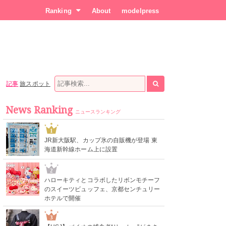
Ranking
About
modelpress
記事
旅スポット
News Ranking
ニュースランキング
1
JR新大阪駅、カップ氷の自販機が登場 東
海道新幹線ホーム上に設置
2
ハローキティとコラボしたリボンモチーフ
のスイーツビュッフェ、京都センチュリー
ホテルで開催
3