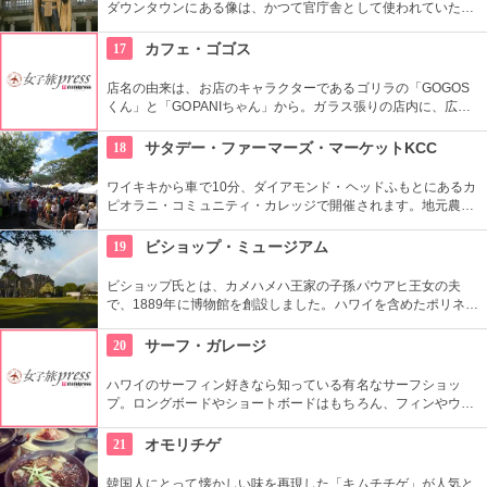
ダウンタウンにある像は、かつて官庁舎として使われていた建
物『アリイオラニ・ハレ』の前にあります。こちらの像は本人
がモデルではなく、イケメンだった友人がモデルになったそ
17
カフェ・ゴゴス
う。
店名の由来は、お店のキャラクターであるゴリラの「GOGOS
くん」と「GOPANIちゃん」から。ガラス張りの店内に、広々
としたテラス席もご用意。手作りのビックサイズハンバーガー
や生のフルーツを使ったミックスジュースなど、ヘルシーで満
18
サタデー・ファーマーズ・マーケットKCC
足なメニューが豊富なので、友達や家族、恋人と楽しい時間を
過ごせます。
ワイキキから車で10分、ダイアモンド・ヘッドふもとにあるカ
ピオラニ・コミュニティ・カレッジで開催されます。地元農家
お手製のグルメやオーガニック食品など、朝からあれもこれも
食べたくなっちゃいそう。ロコも観光客も多く集まる人気の朝
19
ビショップ・ミュージアム
市なので、売り切れが発生するかも。なるべく早い時間に行っ
てみよう。
ビショップ氏とは、カメハメハ王家の子孫パウアヒ王女の夫
で、1889年に博物館を創設しました。ハワイを含めたポリネシ
ア文化圏の工芸品、写真、文献などが展示されています。建物
や中の吹き抜け、インテリアも見ごたえあります。
20
サーフ・ガレージ
ハワイのサーフィン好きなら知っている有名なサーフショッ
プ。ロングボードやショートボードはもちろん、フィンやウェ
ットスーツまでなんでも相談できる専門店。 ボードのレンタル
や保管も行っています。
21
オモリチゲ
韓国人にとって懐かしい味を再現した「キムチチゲ」が人気と