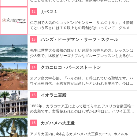
フェメニューを楽しむ事が出来る他、なんといっても店員さん
の「おもてなし」に驚くはず。接客の良さや、お味に、ここは
12
カベ２１
ホテル？とため息がでてしまうかも。
仁寺洞で人気のショッピングセンター「サムジキル」。４階建
てという広さには７０以上もの店舗がはいっていて、グルメや
ショッピング、アート鑑賞なども。その中にあるコチラのお店
では螺細製品や乗り下など、韓国の伝統工芸品を取り扱い、お
13
ハンズ・ヒーデマン・サーフ・スクール
気に入りの１つが見つかるはず。
先生は世界大会優勝の輝かしい経歴をお持ちの方。レッスンは
少人数で、比較的リーズナブルなグループレッスンもあるが、
1対1でしっかりと学べるプライベートレッスンもあります。初
心者の方も基本動作からきちんと学んで、いざ海へ！
14
クカニロコ・バースストートン
オアフ島の中心部、「へその緒」と呼ばれている聖地です。ハ
ワイ王朝時代、王族女性が出産したといわれる場所で、今は子
宝祈願、安産祈願のパワースポットとして知られています。た
くさんのエネルギーを浴びて帰ってくださいね。
15
イオラニ宮殿
1882年、カラカウア王によって建てられたアメリカ合衆国唯一
の宮殿です。実質使われたのはわずか10年ほど。ハワイ王国滅
亡後は、75年ほど新政府の行政部の事務所として使われ、修復
を経て一般公開されました。豪華絢爛な調度品は当時の4割程
16
カメハメハ大王像
度の数だとか。
アメリカ国内に4体あるカメハメハ大王像の一つ。ホノルル・