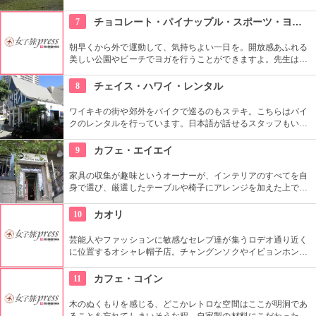
点としても有名ですね。ハワイ王朝最後の王カラカウアによっ
て、クイーン・カピオラニの名前が冠せられました。
7
チョコレート・パイナップル・スポーツ・ヨガ・スタジオ
朝早くから外で運動して、気持ちよい一日を。開放感あふれる
美しい公園やビーチでヨガを行うことができますよ。先生は日
本語もOKです。毎週水曜日の夕方、ワイキキビーチウォークの
芝生エリアで無料のヨガレッスンも行っているので、初心者は
8
チェイス・ハワイ・レンタル
コチラもぜひ。
ワイキキの街や郊外をバイクで巡るのもステキ。こちらはバイ
クのレンタルを行っています。日本語が話せるスタッフもいる
ので、安心。オススメのコースをぜひ聞いてみよう。ハーレー
のレンタルでも有名ですよ。
9
カフェ・エイエイ
家具の収集が趣味というオーナーが、インテリアのすべてを自
身で選び、厳選したテーブルや椅子にアレンジを加えた上で店
内に配置するというこだわり。地下にはインテリアショップも
併設しています。そんな広くオシャレな店内ではコーヒーやス
10
カオリ
イーツ、サンドイッチなども頂けます。
芸能人やファッションに敏感なセレブ達が集うロデオ通り近く
に位置するオシャレ帽子店。チャングンソクやイビョンホンな
ども御用達で、店内には彼らが着用したものと同じデザインの
物も。１つ１つ丁寧にこだわって作られているので丈夫で長持
11
カフェ・コイン
ち。自分へのお土産にも最適。
木のぬくもりを感じる、どこかレトロな空間はここが明洞であ
ることを忘れてしまいそうな程。自家製の材料にこだわったカ