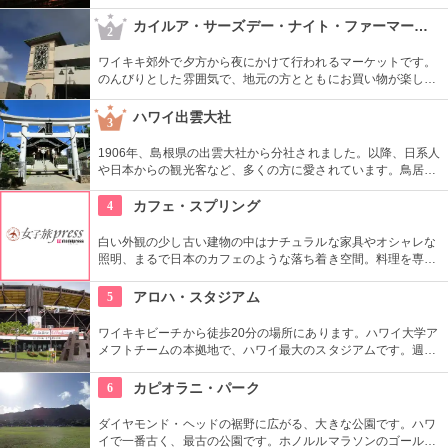
囲気なので、朝などお散歩途中に立ち寄ってみたい場所です。
すぐ横には終戦記念プールもあります。
カイルア・サーズデー・ナイト・ファーマーズ・マーケット
2
ワイキキ郊外で夕方から夜にかけて行われるマーケットです。
のんびりとした雰囲気で、地元の方とともにお買い物が楽しめ
ます。オーガニック野菜やフルーツ、焼きたてのパンなど、ハ
ワイ産のおいしいグルメが勢ぞろい。ちょうど、早めのディナ
ハワイ出雲大社
3
ーに利用できそうですね。
1906年、島根県の出雲大社から分社されました。以降、日系人
や日本からの観光客など、多くの方に愛されています。鳥居や
しめ縄も神社も立派で、一瞬ハワイにいることを忘れそうにな
りそう。日本とハワイで2度お祈りされたお守りも好評です。
4
カフェ・スプリング
白い外観の少し古い建物の中はナチュラルな家具やオシャレな
照明、まるで日本のカフェのような落ち着き空間。料理を専門
的に勉強したオーナーが作り出すホームメイドなメニューは、
どれもほっとする味わいのものばかり。
5
アロハ・スタジアム
ワイキキビーチから徒歩20分の場所にあります。ハワイ大学ア
メフトチームの本拠地で、ハワイ最大のスタジアムです。週3
回、スワップミートという名前のフリーマーケットを開催して
います。400以上もの地元のお店が出店し、大盛り上がり。お
6
カピオラニ・パーク
宝を見つけてみませんか。
ダイヤモンド・ヘッドの裾野に広がる、大きな公園です。ハワ
イで一番古く、最古の公園です。ホノルルマラソンのゴール地