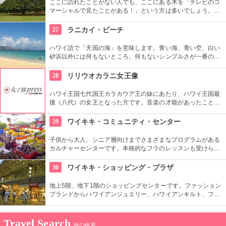
ここに訪れたことがない人でも、ここにある木を「テレビのコ
マーシャルで見たことがある！」という方は多いでしょう。日
立の「この木なんの木」の歌で有名になった大きな木『合歓の
樹』がここにあります。実物を見ると、感動しますよ！
27
ラニカイ・ビーチ
ハワイ語で「天国の海」を意味します。青い海、青い空、白い
砂浜以外には何もないところ。何もないシンプルさが一番の売
りといってよいでしょう。名前のとおり、ここは天国と思えて
しまうような穴場です。住宅地から海へ抜ける小道も風情あり
28
リリウオカラニ女王像
ます。
ハワイ王国七代国王カラカウア王の妹にあたり、ハワイ王国最
後（八代）の女王となった方です。音楽の才能があったことで
も有名で、『アロハオエ』を作曲しました。日本でもその優し
いメロディーが親しまれていますね。
29
ワイキキ・コミュニティ・センター
子供から大人、シニア層向けまでさまざまなプログラムがある
カルチャーセンターです。本格的なフラのレッスンも受けられ
ます。近くのコンドミニアムに滞在する方の間では、新鮮な野
菜・果物が買える、週2回のファーマーズマーケットも好評で
30
ワイキキ・ショッピング・プラザ
す。
地上5階、地下1階のショッピングセンターです。ファッション
ブランドからハワイアンジュエリー、ハワイアンキルト、フー
ドコート、銀行まで、日本のショッピングセンターのような感
覚で買い物ができる楽しい場所です。
Travel Search
旅の検索