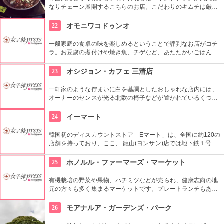
なりチェーン展開するこちらのお店。こだわりのキムチは厳選
素材だけを使用し熟成させており、独特の酸味が特徴。即席キ
ムチ「ゴッチョリ」や、おこげを煮込んだ「ヌルンジ」、もち
22
オモニワコドゥンオ
ろん熟成キムチもセルフサービス食べ放題。
一般家庭の食卓の味を楽しめるということで評判なお店がコチ
ラ。お豆腐の煮付けや焼き魚、チゲなど、あたたかいごはんと
一緒に頂ける定食は日本人の口にもぴったり。ごはんを石釜ご
飯に変更する事も出来ます。どこか懐かしい店内に、韓国のお
23
オシジョン・カフェ 三清店
家にお邪魔しているような雰囲気もGood。
一軒家のような佇まいに白を基調としたおしゃれな店内には、
オーナーのセンスが光る北欧の椅子などが置かれているくつろ
ぎ空間。スイーツやスコーンなどは毎日お店で手作りしてお
り、ラテアートを楽しめるコーヒーメニューも充実。旅行の合
24
イーマート
間にほっと一息つける場所です。
韓国初のディスカウントストア「Eマート」は、全国に約120の
店舗を持っており、ここ、 龍山(ヨンサン)店では地下鉄１号線･
国鉄龍山駅に隣接するなどアクセスも良く、デパートや映画館
など様々なエンターテインメントが楽しめる複合ショッピング
25
ホノルル・ファーマーズ・マーケット
モール「Iパークモール」の地下１・２階にある。外国人観光客
に人気の韓国の焼酎や海苔、伝統茶などが現地価格で販売して
有機栽培の野菜や果物、ハチミツなどが売られ、健康志向の地
いるので土産にぴったり。
元の方々も多く集まるマーケットです。プレートランチもあり
ますので、ここでディナーをいただいても楽しいし、何か買い
込んで宿でいただくのもいいですね。
26
モアナルア・ガーデンズ・パーク