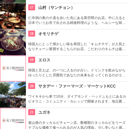
た迷路やパイナップル・エキスプレスなど、大人も子供も楽し
めるアトラクションがあります。カワイイお土産もいっぱい。
17
山村（サンチョン）
仁寺洞の奥の小道を歩いた先にある異空間のお店。中に入ると
日本でいうお寺で出される精進料理のような、ヘルシーな韓定
食をいただくことができます。夜はショータイムもあり、美し
い民族衣装を着た人が伝統芸能を披露します。お食事と一緒に
18
オモリチゲ
楽しめます。
韓国人にとって懐かしい味を再現した「キムチチゲ」が人気と
なりチェーン展開するこちらのお店。こだわりのキムチは厳選
素材だけを使用し熟成させており、独特の酸味が特徴。即席キ
ムチ「ゴッチョリ」や、おこげを煮込んだ「ヌルンジ」、もち
19
エロス
ろん熟成キムチもセルフサービス食べ放題。
韓国と言えば、の一つに入るのが占い。ドリンクを飲みながら
ゆったりとした雰囲気であなたの未来を占ってくれるのがエロ
ス。良く当たると評判で今若い女性にも大人気です。
20
サタデー・ファーマーズ・マーケットKCC
ワイキキから車で10分、ダイアモンド・ヘッドふもとにあるカ
ピオラニ・コミュニティ・カレッジで開催されます。地元農家
お手製のグルメやオーガニック食品など、朝からあれもこれも
食べたくなっちゃいそう。ロコも観光客も多く集まる人気の朝
21
ユガネ
市なので、売り切れが発生するかも。なるべく早い時間に行っ
てみよう。
釜山発のタッカルビチェーン店。数種類のタッカルビをリーズ
ナブルな価格で食べられるのが人気の理由。少し辛いなと感じ