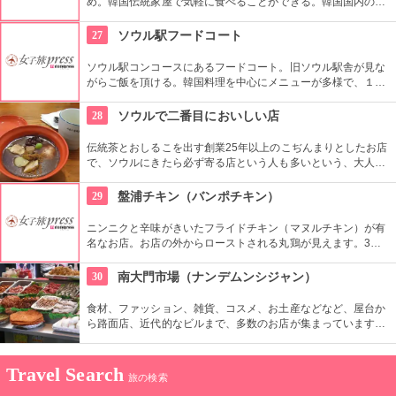
め。韓国伝統家屋で気軽に食べることができる。韓国国内の新
聞や雑誌などでも紹介されただけあってランチタイムには平日
でも地元の人たちで大人気なので、ランチタイムは避けたほう
27
ソウル駅フードコート
が無難かも。
ソウル駅コンコースにあるフードコート。旧ソウル駅舎が見な
がらご飯を頂ける。韓国料理を中心にメニューが多様で、１人
でも大勢でもそれぞれ好きなメニューを選んで一緒に食べられ
るのがフードコートのいいところ。もちろんおひとり様ご飯に
28
ソウルで二番目においしい店
もってこい。
伝統茶とおしるこを出す創業25年以上のこぢんまりとしたお店
で、ソウルにきたら必ず寄る店という人も多いという、大人気
店。日本のおしるこよりも甘さ控えでシナモンのスパイスが聞
いた味は、クセになりそう。テイクアウトも可能です。
29
盤浦チキン（バンポチキン）
ニンニクと辛味がきいたフライドチキン（マヌルチキン）が有
名なお店。お店の外からローストされる丸鶏が見えます。3時
間ローストしてから揚げる、手間隙かけたチキンは生おろしニ
ンニクソースがきいています。昼も夜も、地元客が多く集まり
30
南大門市場（ナンデムンシジャン）
ます。
食材、ファッション、雑貨、コスメ、お土産などなど、屋台か
ら路面店、近代的なビルまで、多数のお店が集まっています。
600年ほどの歴史があり、ソウルで最も古い市場です。狭い路
地は常に買い物客であふれかえり、賑やかな空間が溢れます。
Travel Search
旅の検索