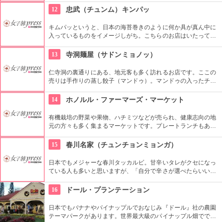
美味しいスイーツを食べられるお店です。
12
忠武（チュンム）キンパッ
キムパッというと、日本の海苔巻きのように何か具が真ん中に
入っているものをイメージしがち。こちらのお店はいたってシ
ンプル。具なし、女性が一口で食べられるサイズが多くのお客
さんに支持されてきました。キムチは別添えです。朝ごはんや
13
寺洞麺屋（サドンミョノッ）
夜食にできそうですね。
仁寺洞の裏通りにある、地元客も多く訪れるお店です。ここの
売りは手作りの蒸し餃子（マンドゥ）。マンドゥの入ったチョ
ンゴル（鍋）も人気です。ほかにも、海鮮チヂミやスンドゥブ
など、定番の韓国料理がそろっています。
14
ホノルル・ファーマーズ・マーケット
有機栽培の野菜や果物、ハチミツなどが売られ、健康志向の地
元の方々も多く集まるマーケットです。プレートランチもあり
ますので、ここでディナーをいただいても楽しいし、何か買い
込んで宿でいただくのもいいですね。
15
春川名家（チュンチョンミョンガ）
日本でもメジャーな春川タッカルビ。甘辛いタレがクセになっ
ている人も多いと思いますが、「自分で辛さが選べたらいいな
あ」と思うことがありませんか？こちらのお店は、好みの辛さ
を自分で調整することができます。そういったところも常連客
16
ドール・プランテーション
から愛されているのですね。
日本でもバナナやパイナップルでおなじみ『ドール』社の農園
テーマパークがあります。世界最大級のパイナップル畑ででき