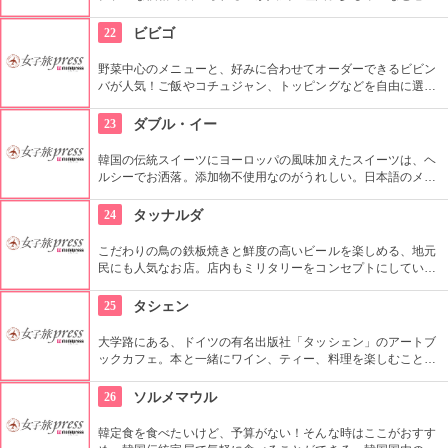
る人はチーズを入れるとまろやかになって食べやすいとか。締
めのポンクッパも美味しいと評判なので是非試してみて。日本
22
ビビゴ
語は通じない事が多いので、事前に準備を。
野菜中心のメニューと、好みに合わせてオーダーできるビビン
バが人気！ご飯やコチュジャン、トッピングなどを自由に選択
したり、追加ができます。お肉よりも野菜たっぷりで、まるで
サラダ丼のようなビビンバは身体にも良く、特に女性に人気で
23
ダブル・イー
す。
韓国の伝統スイーツにヨーロッパの風味加えたスイーツは、ヘ
ルシーでお洒落。添加物不使用なのがうれしい。日本語のメニ
ューも用意されている程日本人観光客にも人気。ドリンクのみ
テイクアウト可。
24
タッナルダ
こだわりの鳥の鉄板焼きと鮮度の高いビールを楽しめる、地元
民にも人気なお店。店内もミリタリーをコンセプトにしていて
面白い。ビールメーカーから「生ビールがおいしい店」として
認定を受けているのでビール好きのあなたには是非試してほし
25
タシェン
い。
大学路にある、ドイツの有名出版社「タッシェン」のアートブ
ックカフェ。本と一緒にワイン、ティー、料理を楽しむことが
できて人気。絶品の15種類のサンドイッチ、コーヒー、各種飲
み物を読書しながら至福のひと時をどうぞ。
26
ソルメマウル
韓定食を食べたいけど、予算がない！そんな時はここがおすす