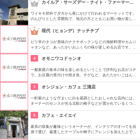
の「おもてなし」に驚くはず。接客の良さや、お味に、ここは
カイルア・サーズデー・ナイト・ファーマーズ・マーケット
2
ホテル？とため息がでてしまうかも。
ワイキキ郊外で夕方から夜にかけて行われるマーケットです。
のんびりとした雰囲気で、地元の方とともにお買い物が楽しめ
ます。オーガニック野菜やフルーツ、焼きたてのパンなど、ハ
ワイ産のおいしいグルメが勢ぞろい。ちょうど、早めのディナ
現代（ヒョンデ）ナッチチプ
3
ーに利用できそうですね。
ピリ辛のタコが美味のナクチポックンなどの海鮮料理やカムジ
ャタンなど、あったかいおふくろの味が楽しめるお店です。お
ばあちゃん秘伝のソースがおいしさの秘密で、お料理と一緒に
ご飯も止まらなくなってしまいそうです。
4
オモニワコドゥンオ
一般家庭の食卓の味を楽しめるということで評判なお店がコチ
ラ。お豆腐の煮付けや焼き魚、チゲなど、あたたかいごはんと
一緒に頂ける定食は日本人の口にもぴったり。ごはんを石釜ご
飯に変更する事も出来ます。どこか懐かしい店内に、韓国のお
5
オシジョン・カフェ 三清店
家にお邪魔しているような雰囲気もGood。
一軒家のような佇まいに白を基調としたおしゃれな店内には、
オーナーのセンスが光る北欧の椅子などが置かれているくつろ
ぎ空間。スイーツやスコーンなどは毎日お店で手作りしてお
り、ラテアートを楽しめるコーヒーメニューも充実。旅行の合
6
カフェ・エイエイ
間にほっと一息つける場所です。
家具の収集が趣味というオーナーが、インテリアのすべてを自
身で選び、厳選したテーブルや椅子にアレンジを加えた上で店
内に配置するというこだわり。地下にはインテリアショップも