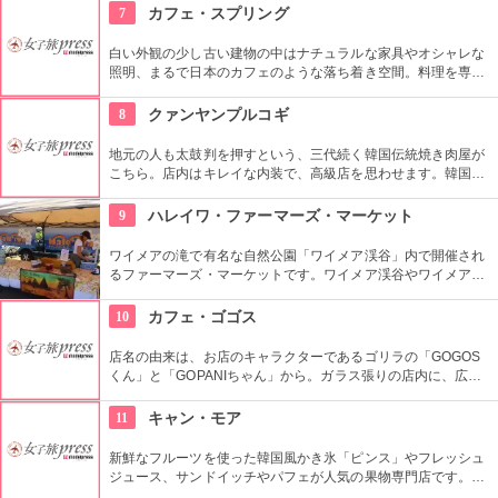
併設しています。そんな広くオシャレな店内ではコーヒーやス
7
カフェ・スプリング
イーツ、サンドイッチなども頂けます。
白い外観の少し古い建物の中はナチュラルな家具やオシャレな
照明、まるで日本のカフェのような落ち着き空間。料理を専門
的に勉強したオーナーが作り出すホームメイドなメニューは、
どれもほっとする味わいのものばかり。
8
クァンヤンプルコギ
地元の人も太鼓判を押すという、三代続く韓国伝統焼き肉屋が
こちら。店内はキレイな内装で、高級店を思わせます。韓国産
の和牛ロースが味わえる他、希少なお肉も食べる事ができるの
で試してみて。お肉だけでなく、つきだしや冷麺なども絶品。
9
ハレイワ・ファーマーズ・マーケット
ワイメアの滝で有名な自然公園「ワイメア渓谷」内で開催され
るファーマーズ・マーケットです。ワイメア渓谷やワイメアの
滝で遊んでから訪れるのも楽しいかも。食べ物も飲み物も充実
していますので、おやつはもちろん、ディナーを楽しむのもア
10
カフェ・ゴゴス
リですね。
店名の由来は、お店のキャラクターであるゴリラの「GOGOS
くん」と「GOPANIちゃん」から。ガラス張りの店内に、広々
としたテラス席もご用意。手作りのビックサイズハンバーガー
や生のフルーツを使ったミックスジュースなど、ヘルシーで満
11
キャン・モア
足なメニューが豊富なので、友達や家族、恋人と楽しい時間を
過ごせます。
新鮮なフルーツを使った韓国風かき氷「ピンス」やフレッシュ
ジュース、サンドイッチやパフェが人気の果物専門店です。メ
ルヘンな内装で統一された店内はいつも満席で大人気！一年中