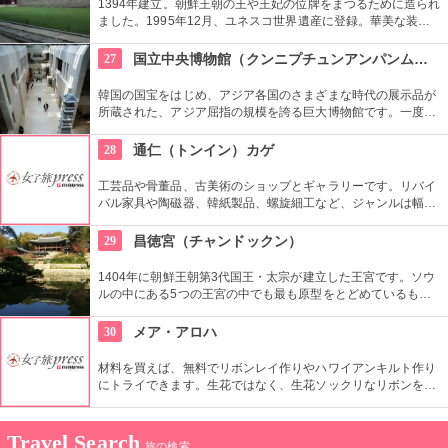
1394年建立。朝鮮王朝の王や王妃の位牌をまつるために造られ
ました。1995年12月、ユネスコ世界遺産に登録。華美な装飾
を省き、正面が水平に長く続くシンプルな建築は儒教の影響が
強く出ているもの。西洋でも見られない珍しいものです。
27
国立中央博物館（クンニプチュンアンパンムルグァン）
韓国の国宝をはじめ、アジア各国のさまざまな時代の展示品が
所蔵された、アジア屈指の規模を誇る巨大博物館です。一度に
見るよりも、館内のフードコートや休憩所で休みながらをおす
すめします。周辺は庭園や植物園もあり、1日中楽しめます。
28
通仁（トンイン）カゲ
工芸品や骨董品、古美術のショップとギャラリーです。リバイ
バル家具や陶磁器、韓紙製品、螺旋細工など、ジャンルは幅広
く。韓国の伝統文化を伝えながら、現代の好みや生活文化に合
う作品や商品を見ることができます。
29
昌徳宮（チャンドックン）
1404年に朝鮮王朝第3代国王・太宗が建立した王宮です。ソウ
ルの中にある5つの王宮の中でも最も原型をとどめているもの
とされ、世界文化遺産にも登録されています。景福宮が豊臣秀
吉によって消失されてから再建までの270年間、王宮として使
30
メア・アロハ
用されました。
材料を買えば、無料でリボンレイ作りやハワイアンキルト作り
にトライできます。生花ではなく、生花ソックリなリボンを使
ったレイはいつまでも楽しめます。心をこめて作った作品をお
土産に持って帰れるなんて、ステキですよね。
Travel Search
旅の検索