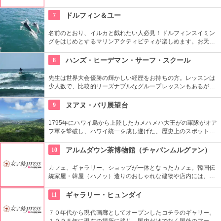
ットスーツまでなんでも相談できる専門店。 ボードのレンタル
や保管も行っています。
7
ドルフィン＆ユー
名前のとおり、イルカと戯れたい人必見！ドルフィンスイミン
グをはじめとするマリンアクティビティが楽しめます。お天気
によってコースを変えてくれるので、イルカに会える確率も高
いそう。バーベキューやフラ、ウクレレ演奏など、嬉しいおも
8
ハンズ・ヒーデマン・サーフ・スクール
てなしも。
先生は世界大会優勝の輝かしい経歴をお持ちの方。レッスンは
少人数で、比較的リーズナブルなグループレッスンもあるが、
1対1でしっかりと学べるプライベートレッスンもあります。初
心者の方も基本動作からきちんと学んで、いざ海へ！
9
ヌアヌ・バリ展望台
1795年にハワイ島から上陸したカメハメハ大王がの軍隊がオア
フ軍を撃破し、ハワイ統一を成し遂げた、歴史上のスポットで
もあります。切り立つ断崖高さ900メートルにものぼり、ここ
から広がる絶景は感動モノ。海から吹く風は強烈です。
10
アルムダウン茶博物館（チャバンムルグァン）
カフェ、ギャラリー、ショップが一体となったカフェ。韓国伝
統家屋・韓屋（ハノッ）造りのおしゃれな建物や店内には、ま
さにお茶の博物館だけあり、世界各国からの陶器やお茶が並
び、優雅な気分でお茶を味わえます。ギャラリーは入場無料な
11
ギャラリー・ヒュンダイ
ので、カフェでお茶を飲まない人も観覧できます。
７０年代から現代画廊としてオープンしたコチラのギャリー。
１９９５年に現在の場所に移り、国内だけでなく国外のアーテ