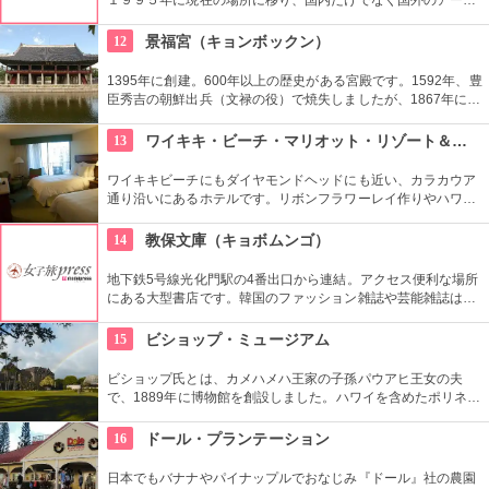
ィストの作品を展示しています。有望な新進作家達の作品を展
示できるスペースを設け、モダン美術の流れを感じる事が出来
12
景福宮（キョンボックン）
る、国内最高のギャラリーとしての評価も。
1395年に創建。600年以上の歴史がある宮殿です。1592年、豊
臣秀吉の朝鮮出兵（文禄の役）で焼失しましたが、1867年に再
建。その後日韓合併などで一部が破壊されるなど数奇な歴史を
重ねましたが、もとの姿に戻そうという動きが現在まで続いて
13
ワイキキ・ビーチ・マリオット・リゾート＆スパ
います。
ワイキキビーチにもダイヤモンドヘッドにも近い、カラカウア
通り沿いにあるホテルです。リボンフラワーレイ作りやハワイ
アンキルト作りのハワイカルチャーのレッスンも好評です。ハ
ワイアンキルトの巨匠が作ったキルト型も買うことができま
14
教保文庫（キョボムンゴ）
す。
地下鉄5号線光化門駅の4番出口から連結。アクセス便利な場所
にある大型書店です。韓国のファッション雑誌や芸能雑誌はも
ちろんのこと、語学学習用の本や電子辞書もあります。本格的
に韓国語を学びたい人もここに寄ってみては。
15
ビショップ・ミュージアム
ビショップ氏とは、カメハメハ王家の子孫パウアヒ王女の夫
で、1889年に博物館を創設しました。ハワイを含めたポリネシ
ア文化圏の工芸品、写真、文献などが展示されています。建物
や中の吹き抜け、インテリアも見ごたえあります。
16
ドール・プランテーション
日本でもバナナやパイナップルでおなじみ『ドール』社の農園