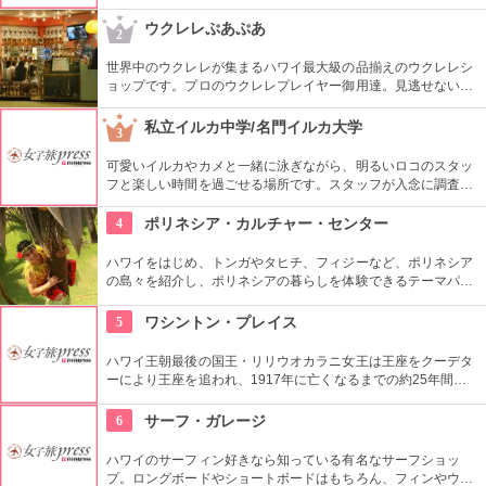
も有名で、『アロハオエ』を作曲しました。日本でもその優し
いメロディーが親しまれていますね。
ウクレレぷあぷあ
2
世界中のウクレレが集まるハワイ最大級の品揃えのウクレレシ
ョップです。プロのウクレレプレイヤー御用達。見逃せないの
は毎日、無料のレッスンを行っていること。1曲弾けるように
なるまで教えてくれるなんて、かなり太っ腹じゃないですか。
私立イルカ中学/名門イルカ大学
3
可愛いイルカやカメと一緒に泳ぎながら、明るいロコのスタッ
フと楽しい時間を過ごせる場所です。スタッフが入念に調査す
るため、イルカ遭遇率の高さも評判。マリンスポーツやダンス
やフラなどの“授業”もあります。“卒業”時の達成感は一緒の思い
4
ポリネシア・カルチャー・センター
出になりそうですね。
ハワイをはじめ、トンガやタヒチ、フィジーなど、ポリネシア
の島々を紹介し、ポリネシアの暮らしを体験できるテーマパー
クです。園内ではショーを見たり、火おこしやフラダンスなど
の体験ができます。半日かけてじっくり楽しめます。
5
ワシントン・プレイス
ハワイ王朝最後の国王・リリウオカラニ女王は王座をクーデタ
ーにより王座を追われ、1917年に亡くなるまでの約25年間、
この邸宅で暮らしていました。「アロハオエ」を作曲した音楽
に才能のあった女性。ピアノやギターの展示品も見ることがで
6
サーフ・ガレージ
きます。
ハワイのサーフィン好きなら知っている有名なサーフショッ
プ。ロングボードやショートボードはもちろん、フィンやウェ