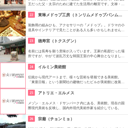
王だった父・太宗のために建てた生活用の離宮です。文禄・慶
長の役で焼失しましたが、1616年に再建されました。豊かな自
然に囲まれた環境の中にあり、鮮やかな赤い柱の建物が印象的
22
東琳メドゥプ工房（トンリムメドゥプパンムルグァン）
です。
装飾用の組みひも、アクセサリーの『メドゥプ』。ドラマの小
道具やインテリアで見たことがある人も多いかもしれません
ね。こちらでは、間近で見られるだけではなく、ストラップ作
りなど製作体験もできます。見てたのしい、作って楽しい工房
23
徳寿宮（トクスグン）
です。
名前には長寿を願う意味が入っています。王家の私邸だった場
所ですが、やがて波乱万丈な韓国王室の中心舞台となりまし
た。西洋スタイルの石造殿は韓国初のルネッサンス様式。西洋
のスタイルと東洋のスタイルがミックスされた面白い造りとな
24
イルミン美術館
っています。
伝統から現代アートまで、様々な芸術を堪能できる美術館。
「東亜日報」という新聞社の建物だったビルが美術館に改装。
ソウル市の有形文化財に指定された威厳を感じる建物です。買
い物や散歩の合間にたまには美術鑑賞の時間を取り入れてみる
25
アトリエ・エルメス
のもいかがでしょう。
メゾン ･ エルメス ･ ドサンパーク内にある、美術館。現在の国
際現代美術を反映し、国内外現代美術作家を紹介している。
26
宗廟（チョンミョ）