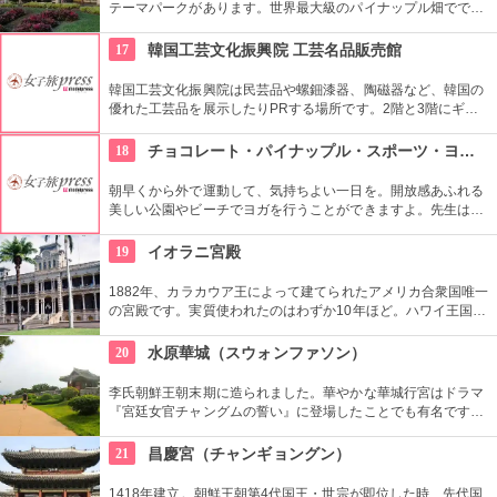
テーマパークがあります。世界最大級のパイナップル畑ででき
た迷路やパイナップル・エキスプレスなど、大人も子供も楽し
めるアトラクションがあります。カワイイお土産もいっぱい。
17
韓国工芸文化振興院 工芸名品販売館
韓国工芸文化振興院は民芸品や螺鈿漆器、陶磁器など、韓国の
優れた工芸品を展示したりPRする場所です。2階と3階にギャ
ラリーがあり、1階に販売コーナーの工芸名品販売館がありま
す。美しく、かつ実用性のある商品が売られています。
18
チョコレート・パイナップル・スポーツ・ヨガ・スタジオ
朝早くから外で運動して、気持ちよい一日を。開放感あふれる
美しい公園やビーチでヨガを行うことができますよ。先生は日
本語もOKです。毎週水曜日の夕方、ワイキキビーチウォークの
芝生エリアで無料のヨガレッスンも行っているので、初心者は
19
イオラニ宮殿
コチラもぜひ。
1882年、カラカウア王によって建てられたアメリカ合衆国唯一
の宮殿です。実質使われたのはわずか10年ほど。ハワイ王国滅
亡後は、75年ほど新政府の行政部の事務所として使われ、修復
を経て一般公開されました。豪華絢爛な調度品は当時の4割程
20
水原華城（スウォンファソン）
度の数だとか。
李氏朝鮮王朝末期に造られました。華やかな華城行宮はドラマ
『宮廷女官チャングムの誓い』に登場したことでも有名です。
万里の長城を思い出す全長5.7kmの城郭の見所です。2時間半く
らいかけて歩いて回ることもできますが、専用の列車で回るこ
21
昌慶宮（チャンギョングン）
ともできます。
1418年建立。朝鮮王朝第4代国王・世宗が即位した時、先代国