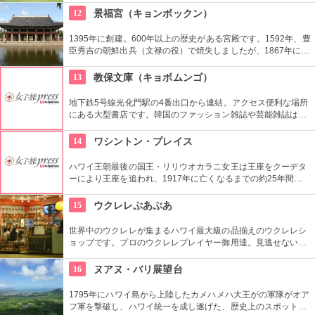
を経て一般公開されました。豪華絢爛な調度品は当時の4割程
12
景福宮（キョンボックン）
度の数だとか。
1395年に創建。600年以上の歴史がある宮殿です。1592年、豊
臣秀吉の朝鮮出兵（文禄の役）で焼失しましたが、1867年に再
建。その後日韓合併などで一部が破壊されるなど数奇な歴史を
重ねましたが、もとの姿に戻そうという動きが現在まで続いて
13
教保文庫（キョボムンゴ）
います。
地下鉄5号線光化門駅の4番出口から連結。アクセス便利な場所
にある大型書店です。韓国のファッション雑誌や芸能雑誌はも
ちろんのこと、語学学習用の本や電子辞書もあります。本格的
に韓国語を学びたい人もここに寄ってみては。
14
ワシントン・プレイス
ハワイ王朝最後の国王・リリウオカラニ女王は王座をクーデタ
ーにより王座を追われ、1917年に亡くなるまでの約25年間、
この邸宅で暮らしていました。「アロハオエ」を作曲した音楽
に才能のあった女性。ピアノやギターの展示品も見ることがで
15
ウクレレぷあぷあ
きます。
世界中のウクレレが集まるハワイ最大級の品揃えのウクレレシ
ョップです。プロのウクレレプレイヤー御用達。見逃せないの
は毎日、無料のレッスンを行っていること。1曲弾けるように
なるまで教えてくれるなんて、かなり太っ腹じゃないですか。
16
ヌアヌ・バリ展望台
1795年にハワイ島から上陸したカメハメハ大王がの軍隊がオア
フ軍を撃破し、ハワイ統一を成し遂げた、歴史上のスポットで