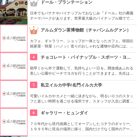
いメロディーが親しまれていますね。
ドール・プランテーション
2
日本でもバナナやパイナップルでおなじみ『ドール』社の農園
テーマパークがあります。世界最大級のパイナップル畑ででき
た迷路やパイナップル・エキスプレスなど、大人も子供も楽し
めるアトラクションがあります。カワイイお土産もいっぱい。
アルムダウン茶博物館（チャバンムルグァン）
3
カフェ、ギャラリー、ショップが一体となったカフェ。韓国伝
統家屋・韓屋（ハノッ）造りのおしゃれな建物や店内には、ま
さにお茶の博物館だけあり、世界各国からの陶器やお茶が並
び、優雅な気分でお茶を味わえます。ギャラリーは入場無料な
4
チョコレート・パイナップル・スポーツ・ヨガ・スタジオ
ので、カフェでお茶を飲まない人も観覧できます。
朝早くから外で運動して、気持ちよい一日を。開放感あふれる
美しい公園やビーチでヨガを行うことができますよ。先生は日
本語もOKです。毎週水曜日の夕方、ワイキキビーチウォークの
芝生エリアで無料のヨガレッスンも行っているので、初心者は
5
私立イルカ中学/名門イルカ大学
コチラもぜひ。
可愛いイルカやカメと一緒に泳ぎながら、明るいロコのスタッ
フと楽しい時間を過ごせる場所です。スタッフが入念に調査す
るため、イルカ遭遇率の高さも評判。マリンスポーツやダンス
やフラなどの“授業”もあります。“卒業”時の達成感は一緒の思い
6
ギャラリー・ヒュンダイ
出になりそうですね。
７０年代から現代画廊としてオープンしたコチラのギャリー。
１９９５年に現在の場所に移り、国内だけでなく国外のアーテ
ィストの作品を展示しています。有望な新進作家達の作品を展