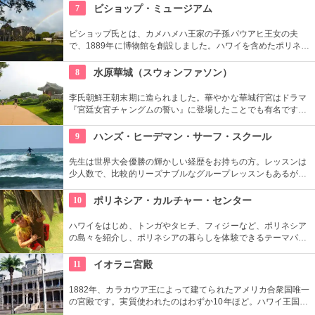
示できるスペースを設け、モダン美術の流れを感じる事が出来
7
ビショップ・ミュージアム
る、国内最高のギャラリーとしての評価も。
ビショップ氏とは、カメハメハ王家の子孫パウアヒ王女の夫
で、1889年に博物館を創設しました。ハワイを含めたポリネシ
ア文化圏の工芸品、写真、文献などが展示されています。建物
や中の吹き抜け、インテリアも見ごたえあります。
8
水原華城（スウォンファソン）
李氏朝鮮王朝末期に造られました。華やかな華城行宮はドラマ
『宮廷女官チャングムの誓い』に登場したことでも有名です。
万里の長城を思い出す全長5.7kmの城郭の見所です。2時間半く
らいかけて歩いて回ることもできますが、専用の列車で回るこ
9
ハンズ・ヒーデマン・サーフ・スクール
ともできます。
先生は世界大会優勝の輝かしい経歴をお持ちの方。レッスンは
少人数で、比較的リーズナブルなグループレッスンもあるが、
1対1でしっかりと学べるプライベートレッスンもあります。初
心者の方も基本動作からきちんと学んで、いざ海へ！
10
ポリネシア・カルチャー・センター
ハワイをはじめ、トンガやタヒチ、フィジーなど、ポリネシア
の島々を紹介し、ポリネシアの暮らしを体験できるテーマパー
クです。園内ではショーを見たり、火おこしやフラダンスなど
の体験ができます。半日かけてじっくり楽しめます。
11
イオラニ宮殿
1882年、カラカウア王によって建てられたアメリカ合衆国唯一
の宮殿です。実質使われたのはわずか10年ほど。ハワイ王国滅
亡後は、75年ほど新政府の行政部の事務所として使われ、修復