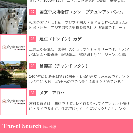
ました。1995年12月、ユネスコ世界遺産に登録。華美な装飾
を省き、正面が水平に長く続くシンプルな建築は儒教の影響が
強く出ているもの。西洋でも見られない珍しいものです。
27
国立中央博物館（クンニプチュンアンパンムルグァン）
韓国の国宝をはじめ、アジア各国のさまざまな時代の展示品が
所蔵された、アジア屈指の規模を誇る巨大博物館です。一度に
見るよりも、館内のフードコートや休憩所で休みながらをおす
すめします。周辺は庭園や植物園もあり、1日中楽しめます。
28
通仁（トンイン）カゲ
工芸品や骨董品、古美術のショップとギャラリーです。リバイ
バル家具や陶磁器、韓紙製品、螺旋細工など、ジャンルは幅広
く。韓国の伝統文化を伝えながら、現代の好みや生活文化に合
う作品や商品を見ることができます。
29
昌徳宮（チャンドックン）
1404年に朝鮮王朝第3代国王・太宗が建立した王宮です。ソウ
ルの中にある5つの王宮の中でも最も原型をとどめているもの
とされ、世界文化遺産にも登録されています。景福宮が豊臣秀
吉によって消失されてから再建までの270年間、王宮として使
30
メア・アロハ
用されました。
材料を買えば、無料でリボンレイ作りやハワイアンキルト作り
にトライできます。生花ではなく、生花ソックリなリボンを使
ったレイはいつまでも楽しめます。心をこめて作った作品をお
土産に持って帰れるなんて、ステキですよね。
Travel Search
旅の検索