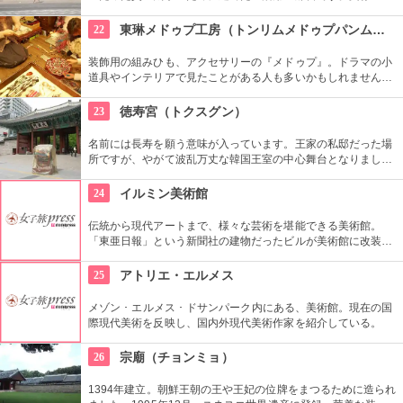
長の役で焼失しましたが、1616年に再建されました。豊かな自
然に囲まれた環境の中にあり、鮮やかな赤い柱の建物が印象的
22
東琳メドゥプ工房（トンリムメドゥプパンムルグァン）
です。
装飾用の組みひも、アクセサリーの『メドゥプ』。ドラマの小
道具やインテリアで見たことがある人も多いかもしれません
ね。こちらでは、間近で見られるだけではなく、ストラップ作
りなど製作体験もできます。見てたのしい、作って楽しい工房
23
徳寿宮（トクスグン）
です。
名前には長寿を願う意味が入っています。王家の私邸だった場
所ですが、やがて波乱万丈な韓国王室の中心舞台となりまし
た。西洋スタイルの石造殿は韓国初のルネッサンス様式。西洋
のスタイルと東洋のスタイルがミックスされた面白い造りとな
24
イルミン美術館
っています。
伝統から現代アートまで、様々な芸術を堪能できる美術館。
「東亜日報」という新聞社の建物だったビルが美術館に改装。
ソウル市の有形文化財に指定された威厳を感じる建物です。買
い物や散歩の合間にたまには美術鑑賞の時間を取り入れてみる
25
アトリエ・エルメス
のもいかがでしょう。
メゾン ･ エルメス ･ ドサンパーク内にある、美術館。現在の国
際現代美術を反映し、国内外現代美術作家を紹介している。
26
宗廟（チョンミョ）
1394年建立。朝鮮王朝の王や王妃の位牌をまつるために造られ