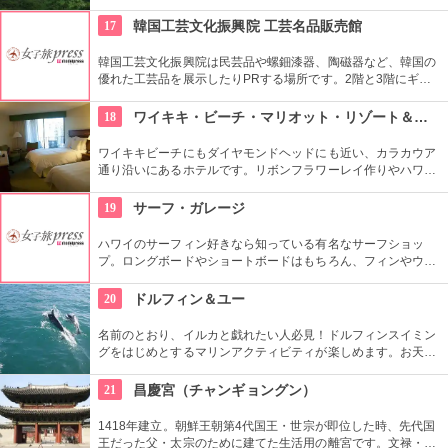
もあります。切り立つ断崖高さ900メートルにものぼり、ここ
から広がる絶景は感動モノ。海から吹く風は強烈です。
17
韓国工芸文化振興院 工芸名品販売館
韓国工芸文化振興院は民芸品や螺鈿漆器、陶磁器など、韓国の
優れた工芸品を展示したりPRする場所です。2階と3階にギャ
ラリーがあり、1階に販売コーナーの工芸名品販売館がありま
す。美しく、かつ実用性のある商品が売られています。
18
ワイキキ・ビーチ・マリオット・リゾート＆スパ
ワイキキビーチにもダイヤモンドヘッドにも近い、カラカウア
通り沿いにあるホテルです。リボンフラワーレイ作りやハワイ
アンキルト作りのハワイカルチャーのレッスンも好評です。ハ
ワイアンキルトの巨匠が作ったキルト型も買うことができま
19
サーフ・ガレージ
す。
ハワイのサーフィン好きなら知っている有名なサーフショッ
プ。ロングボードやショートボードはもちろん、フィンやウェ
ットスーツまでなんでも相談できる専門店。 ボードのレンタル
や保管も行っています。
20
ドルフィン＆ユー
名前のとおり、イルカと戯れたい人必見！ドルフィンスイミン
グをはじめとするマリンアクティビティが楽しめます。お天気
によってコースを変えてくれるので、イルカに会える確率も高
いそう。バーベキューやフラ、ウクレレ演奏など、嬉しいおも
21
昌慶宮（チャンギョングン）
てなしも。
1418年建立。朝鮮王朝第4代国王・世宗が即位した時、先代国
王だった父・太宗のために建てた生活用の離宮です。文禄・慶