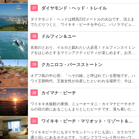
馬に乗りながら大自然をのんびり、ゆっくりと楽しめます。夕
暮れ時のビーチを巡る乗馬プログラムもあります。
17
ダイヤモンド・ヘッド・トレイル
ダイヤモンド・ヘッドは標高232メートルの火山です。頂上ま
でたどりつくと、ワイキキ・ビーチを中心に、パノラマビュー
が広がります。舗装された道ですが、急な階段やゴツゴツした
道もあるので、スニーカーの準備を。
18
ドルフィン＆ユー
名前のとおり、イルカと戯れたい人必見！ドルフィンスイミン
グをはじめとするマリンアクティビティが楽しめます。お天気
によってコースを変えてくれるので、イルカに会える確率も高
いそう。バーベキューやフラ、ウクレレ演奏など、嬉しいおも
19
クカニロコ・バースストートン
てなしも。
オアフ島の中心部、「へその緒」と呼ばれている聖地です。ハ
ワイ王朝時代、王族女性が出産したといわれる場所で、今は子
宝祈願、安産祈願のパワースポットとして知られています。た
くさんのエネルギーを浴びて帰ってくださいね。
20
カイマナ・ビーチ
ワイキキ水族館の東側、ニューオータニ・カイマナビーチホテ
ルの目の前にあるこじんまりとしたビーチです。落ち着いた雰
囲気なので、朝などお散歩途中に立ち寄ってみたい場所です。
すぐ横には終戦記念プールもあります。
21
ワイキキ・ビーチ・マリオット・リゾート＆スパ
ワイキキビーチにもダイヤモンドヘッドにも近い、カラカウア
通り沿いにあるホテルです。リボンフラワーレイ作りやハワイ