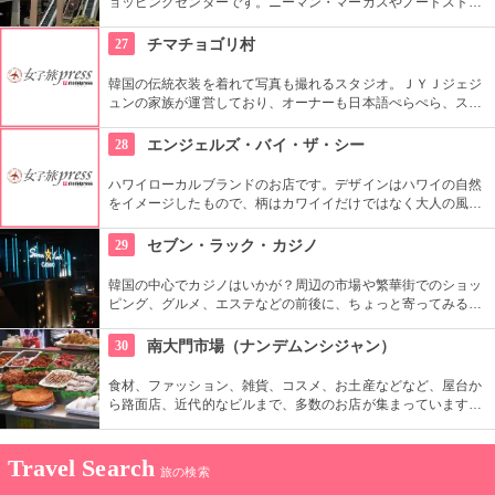
ョッピングセンターです。ニーマン・マーカスやノードストロ
ームといった老舗デパートも入っています。日本未上陸のブラ
ンドもたくさんあるのも、見逃せませんね。
27
チマチョゴリ村
韓国の伝統衣装を着れて写真も撮れるスタジオ。ＪＹＪジェジ
ュンの家族が運営しており、オーナーも日本語ぺらぺら、スタ
ッフも日本人がいるので言葉の心配もなし。女性はもちろん、
男性や小さな子供用の衣装も沢山あり、カップル写真に家族写
28
エンジェルズ・バイ・ザ・シー
真、友達同士の記念にもってこい。
ハワイローカルブランドのお店です。デザインはハワイの自然
をイメージしたもので、柄はカワイイだけではなく大人の風格
も漂っています。また、着心地の良さも大切にしています。早
速ハワイのビーチで着てみたいですね。
29
セブン・ラック・カジノ
韓国の中心でカジノはいかが？周辺の市場や繁華街でのショッ
ピング、グルメ、エステなどの前後に、ちょっと寄ってみる？
という感覚で寄る人も多い。ビギナーの人でも十分に楽しめ
る。外国人専用 CASINO 無料シャトルバスもあり、便利。
30
南大門市場（ナンデムンシジャン）
食材、ファッション、雑貨、コスメ、お土産などなど、屋台か
ら路面店、近代的なビルまで、多数のお店が集まっています。
600年ほどの歴史があり、ソウルで最も古い市場です。狭い路
地は常に買い物客であふれかえり、賑やかな空間が溢れます。
Travel Search
旅の検索