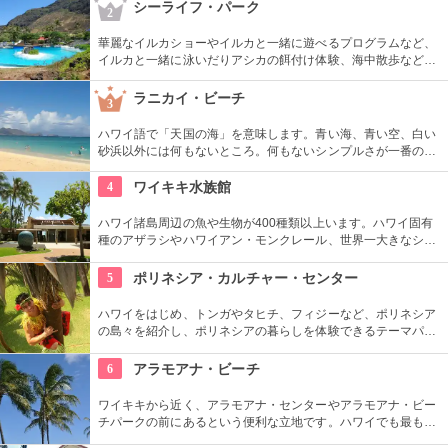
ーが組まれているので、ぜひ利用してみて。
シーライフ・パーク
2
華麗なイルカショーやイルカと一緒に遊べるプログラムなど、
イルカと一緒に泳いだりアシカの餌付け体験、海中散歩など、
家族で遊べるアトラクションがいっぱい。おみやげにイルカの
ヌイグルミやTシャツなどオリジナルグッズも人気です。
ラニカイ・ビーチ
3
ハワイ語で「天国の海」を意味します。青い海、青い空、白い
砂浜以外には何もないところ。何もないシンプルさが一番の売
りといってよいでしょう。名前のとおり、ここは天国と思えて
しまうような穴場です。住宅地から海へ抜ける小道も風情あり
4
ワイキキ水族館
ます。
ハワイ諸島周辺の魚や生物が400種類以上います。ハワイ固有
種のアザラシやハワイアン・モンクレール、世界一大きなシャ
コ貝など、ここならではの生物も。ダイバーが見た海の世界を
再現したという、バーチャル体験型の水槽も人気です。
5
ポリネシア・カルチャー・センター
ハワイをはじめ、トンガやタヒチ、フィジーなど、ポリネシア
の島々を紹介し、ポリネシアの暮らしを体験できるテーマパー
クです。園内ではショーを見たり、火おこしやフラダンスなど
の体験ができます。半日かけてじっくり楽しめます。
6
アラモアナ・ビーチ
ワイキキから近く、アラモアナ・センターやアラモアナ・ビー
チパークの前にあるという便利な立地です。ハワイでも最も美
しいサンセットが見られると評判です。地元の方も多く、休日