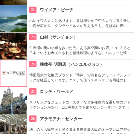
アンキルト作りのハワイカルチャーのレッスンも好評です。ハ
ワイアンキルトの巨匠が作ったキルト型も買うことができま
22
ワイメア・ビーチ
す。
ハレイワの近くにあります。夏は穏やかで空のように青く美し
い海が広がり、クジラやイルカが見える日も。冬は絵に描いた
ような豪快な高波が押し寄せ、地元のボディボーダーやサーフ
ァーたちが集まります。夕日が絶景なことでも知られていま
23
山村（サンチョン）
す。
仁寺洞の奥の小道を歩いた先にある異空間のお店。中に入ると
日本でいうお寺で出される精進料理のような、ヘルシーな韓定
食をいただくことができます。夜はショータイムもあり、美し
い民族衣装を着た人が伝統芸能を披露します。お食事と一緒に
24
韓律亭 明洞店（ハンユルジョン）
楽しめます。
韓国最大の化粧品ブランド「韓律」で有名なアモーレパシフィ
ックが経営しています。エステで使うスキンケアも同社のもの
を使用。韓方をベースとしたプログラムを受けることができま
す。
25
ロッテ・ワールド
スリリングなジェットコースターなど多種多彩な乗り物のアト
ラクションがあり、1日中遊んでも飽きないテーマパークで
す。ドラマ『ボスを守れ』のロケ地としても有名になりまし
た。夜はお城のライトアップもあり、デートで訪れるのも楽し
26
アラモアナ・センター
そうです。
地元の人も観光客も多く集まる世界最大級のオープンエア型シ