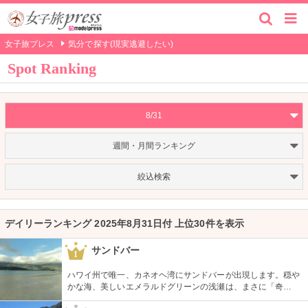
女子旅プレス
気分で探す(現実逃避したい)
Spot Ranking
8/31
週間・月間ランキング
絞込検索
デイリーランキング 2025年8月31日付 上位30件を表示
サンドバー
1
ハワイ州で唯一、カネオヘ湾にサンドバーが出現します。穏や
かな海、美しいエメラルドグリーンの浅瀬は、まさに「奇
跡」。船に乗ってサンドバーへ出かけることができる現地ツア