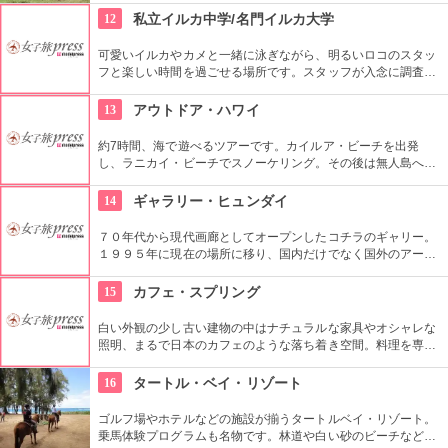
ック・パーク』のロケ地としても知られ、ロケ地巡りのバスも
12
私立イルカ中学/名門イルカ大学
あります。
可愛いイルカやカメと一緒に泳ぎながら、明るいロコのスタッ
フと楽しい時間を過ごせる場所です。スタッフが入念に調査す
るため、イルカ遭遇率の高さも評判。マリンスポーツやダンス
やフラなどの“授業”もあります。“卒業”時の達成感は一緒の思い
13
アウトドア・ハワイ
出になりそうですね。
約7時間、海で遊べるツアーです。カイルア・ビーチを出発
し、ラニカイ・ビーチでスノーケリング。その後は無人島へゴ
ー！スカヌーをこぎながら、どこまでも続く美しい海を満喫で
きます。日本語スタッフもいますし、送迎やランチもついてい
14
ギャラリー・ヒュンダイ
ます。
７０年代から現代画廊としてオープンしたコチラのギャリー。
１９９５年に現在の場所に移り、国内だけでなく国外のアーテ
ィストの作品を展示しています。有望な新進作家達の作品を展
示できるスペースを設け、モダン美術の流れを感じる事が出来
15
カフェ・スプリング
る、国内最高のギャラリーとしての評価も。
白い外観の少し古い建物の中はナチュラルな家具やオシャレな
照明、まるで日本のカフェのような落ち着き空間。料理を専門
的に勉強したオーナーが作り出すホームメイドなメニューは、
どれもほっとする味わいのものばかり。
16
タートル・ベイ・リゾート
ゴルフ場やホテルなどの施設が揃うタートルベイ・リゾート。
乗馬体験プログラムも名物です。林道や白い砂のビーチなど、