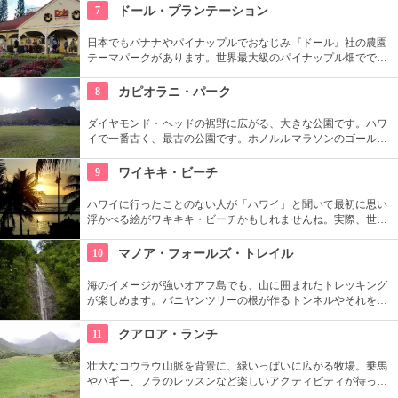
はバーベキューやピクニックをしている人も見られます。
7
ドール・プランテーション
日本でもバナナやパイナップルでおなじみ『ドール』社の農園
テーマパークがあります。世界最大級のパイナップル畑ででき
た迷路やパイナップル・エキスプレスなど、大人も子供も楽し
めるアトラクションがあります。カワイイお土産もいっぱい。
8
カピオラニ・パーク
ダイヤモンド・ヘッドの裾野に広がる、大きな公園です。ハワ
イで一番古く、最古の公園です。ホノルルマラソンのゴール地
点としても有名ですね。ハワイ王朝最後の王カラカウアによっ
て、クイーン・カピオラニの名前が冠せられました。
9
ワイキキ・ビーチ
ハワイに行ったことのない人が「ハワイ」と聞いて最初に思い
浮かべる絵がワキキキ・ビーチかもしれませんね。実際、世界
中から観光客が集まる有名な場所です。背景にはダイヤモン
ド・ヘッドが広がるビーチを散策し、「ハワイに来た！」を実
10
マノア・フォールズ・トレイル
感したいものですね。
海のイメージが強いオアフ島でも、山に囲まれたトレッキング
が楽しめます。バニヤンツリーの根が作るトンネルやそれを囲
う竹林、落差約50メートルの豪快な滝、川のせせらぎやところ
どころから聞こえる鳥の声。ハワイ固有の生物もたくさんいる
11
クアロア・ランチ
ので、ガイドツアーを申し込んでいろいろ教わるのもアリ。
壮大なコウラウ山脈を背景に、緑いっぱいに広がる牧場。乗馬
やバギー、フラのレッスンなど楽しいアクティビティが待って
います。名物のハンバーガーも楽しみですね。映画『ジュラシ