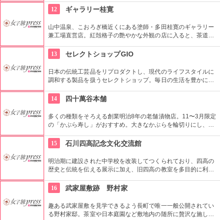
格派！
12
ギャラリー桂寛
山中温泉、こおろぎ橋近くにある塗師・多田桂寛のギャラリー
兼工場直営店。紅殻格子の艶やかな外観の店に入ると、茶道具
を中心とした作家ものの高価な漆の器から箸、皿、食器など手
軽な小物なども充実しているのでおみやげにぴったり。併設の
13
セレクトショップGIO
喫茶コーナーでは、オリジナルのくずまんじゅう「桂流」と抹
茶のセットが好評。
日本の伝統工芸品をリプロダクトし、現代のライフスタイルに
調和する製品を扱うセレクトショップ。毎日の生活を豊かにす
るような職人による工芸品が素敵にディスプレーされている。
オリジナルモチーフも人気。
14
四十萬谷本舗
多くの種類をそろえる創業明治8年の老舗漬物店。11〜3月限定
の「かぶら寿し」がおすすめ。大きなかぶらを輪切りにし、軽
く塩漬けにしたブリをはさみ、こうじで漬けた金沢の冬の風物
詩。一度は食べてみたい一品。
15
石川四高記念文化交流館
明治期に建設された中学校を改装してつくられており、四高の
歴史と伝統を伝える展示に加え、旧四高の教室を多目的に利用
できる「石川四高記念館」と泉鏡花、徳田秋声、室生犀星等、
石川県ゆかりの文学者の資料を展示する「石川近代文学館」に
16
武家屋敷跡 野村家
よって構成されている。
趣ある武家屋敷を見学できるよう長町で唯一一般公開されてい
る野村家邸。茶室や日本庭園など敷地内の随所に贅沢な施しが