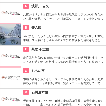
なされ、武家の名家の生活を垣間見る事ができます。併設する
カフェでは、海外からも高い評価を得ている日本庭園を見なが
17
浅野川 吉久
ら、甘味をいただけます。
お店のオリジナル商品から九谷焼を現代風にアレンジし作られ
たお皿や漆器、ろうそく、水引細工などさまざまな金沢の伝統
工芸品を購入することができる。金沢の伝統水引細工のアクセ
サリーはどれも迷ってしまうほど可愛い。
18
兼六園
金沢に行ったら外せない金沢市内に位置する観光名所。17世紀
中期、加賀藩により金沢城の外郭に造営された藩庭を起源とす
る江戸時代を代表する池泉回遊式庭園。岡山市の後楽園と水戸
市の偕楽園と並んで、日本三名園の一つ。1922年に国の名勝、
19
茶寮 不室屋
1985年には国の特別名勝に指定。
慶応元年創業の加賀麩の老舗で初の日本のお麩専門料理店。ラ
ンチはお麩を使った料理に加賀の名物治部煮が入った麩久箱
膳 2500円のみ。その他お麩を使ったスイーツ（不室屋パフ
ェ 750円）が充実している。
20
じもの亭
市場の新鮮な魚介をリーズナブルな価格で味わえるお店。海鮮
丼やお刺身、一品料理も豊富。定食メニューも充実していて、
人気が高い。広い店内で団体様でもゆっくりくつろげるのも嬉
しい。
21
石川屋本舗
天保年間（1830~43年）創業の老舗和菓子屋。大量生産をせず
一個いっこ丁寧に作られた菓子は絶品。なかでも金沢でおはじ