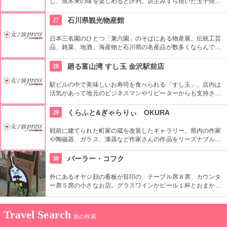
し、魚本来の味を楽しめると評判。店主みずら焼いた玉子焼き
もお客様に好評。リピーターの多いお店。
27
石川県観光物産館
日本三名園のひとつ「兼六園」のそばにある物産展。伝統工芸
品、銘菓、地酒、海産物と石川県の名産品が数多くならんでい
る。お土産はここで買うのがお勧め。和菓子や砂彫りガラス体
験・金箔プレート手づくりを体験できるコーナーもある。
28
廻る富山湾 すし玉 金沢駅前店
駅ビルの中で美味しいお寿司を食べられる「すし玉」。店内は
活気があって地元のビジネスマンやリピーターからも支持され
ています。季節の旬なネタが味わえる朝どれ三種盛りや、土日
祝日限定のすし玉盛り１０貫セットなどがお勧め！
29
くらふと&ぎゃらりぃ OKURA
戦前に建てられた町家の蔵を改装したギャラリー。県内の作家
や陶磁器、ガラス、漆器など作家さんの作品をリーズナブルな
価格で取りそろえている。旅の思い出に一品にぜひ！
30
パーラー・コフク
外にあるオヤジ顔の看板が目印の、テーブル席８席、カウンタ
ー席５席の小さなお店。グラスワインかビール１杯とおまかせ
おつまみ３種で1000円のセットはとてもお得。他、デザートと
コーヒーが付くセット(700円）も。
Travel Search
旅の検索