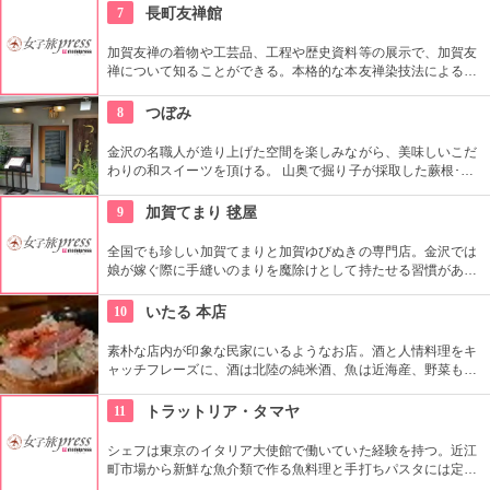
7
長町友禅館
加賀友禅の着物や工芸品、工程や歴史資料等の展示で、加賀友
禅について知ることができる。本格的な本友禅染技法による手
描き彩色体験や 加賀友禅をはおっての記念撮影や街着のレンタ
ルもできるのでいかが？
8
つぼみ
金沢の名職人が造り上げた空間を楽しみながら、美味しいこだ
わりの和スイーツを頂ける。 山奥で掘り子が採取した蕨根･葛
根を約半年、素材の風味を大切に手間隙かけて作り上げた稀少
な国産本蕨・本葛を是非召し上がれ。
9
加賀てまり 毬屋
全国でも珍しい加賀てまりと加賀ゆびぬきの専門店。金沢では
娘が嫁ぐ際に手縫いのまりを魔除けとして持たせる習慣があ
り、縁起の良い贈り物として広く親しまれている。教室も開講
していて、自分でてまりやゆびぬきを作ることもできる。
10
いたる 本店
素朴な店内が印象な民家にいるようなお店。酒と人情料理をキ
ャッチフレーズに、酒は北陸の純米酒、魚は近海産、野菜も加
賀野菜を使うなど、地産のお料理とお酒が楽しめる。店員さん
もフレンドリーなので会話を楽しんで。
11
トラットリア・タマヤ
シェフは東京のイタリア大使館で働いていた経験を持つ。近江
町市場から新鮮な魚介類で作る魚料理と手打ちパスタには定評
がある。アットホームな雰囲気でリーズナブルなのに、味は本