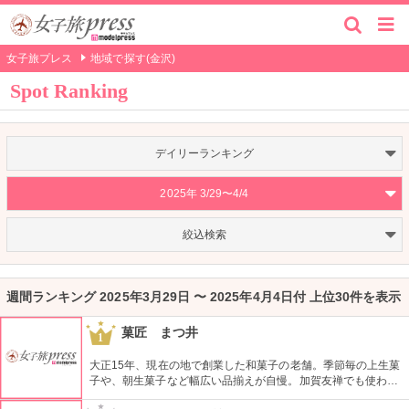
女子旅プレス
地域で探す(金沢)
Spot Ranking
デイリーランキング
2025年 3/29〜4/4
絞込検索
週間ランキング 2025年3月29日 〜 2025年4月4日付 上位30件を表示
菓匠 まつ井
1
大正15年、現在の地で創業した和菓子の老舗。季節毎の上生菓
子や、朝生菓子など幅広い品揃えが自慢。加賀友禅でも使われ
るぼかしの技法を取り入れた「友禅ころも」や、花の意匠を木