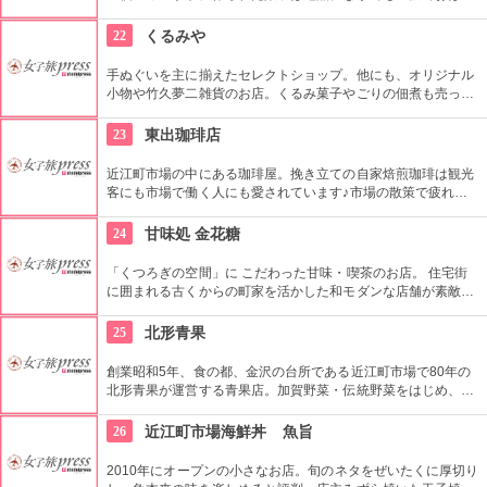
きを意味する「かいちん」という商品は外がサクッと仕上がっ
た寒天は一押し。
22
くるみや
手ぬぐいを主に揃えたセレクトショップ。他にも、オリジナル
小物や竹久夢二雑貨のお店。くるみ菓子やごりの佃煮も売って
いる。
23
東出珈琲店
近江町市場の中にある珈琲屋。挽き立ての自家焙煎珈琲は観光
客にも市場で働く人にも愛されています♪市場の散策で疲れた
ら、ホッと一休み。好みのフレイバーを伝えて20種類以上の豆
からセレクトしてもらおう！
24
甘味処 金花糖
「くつろぎの空間」に こだわった甘味・喫茶のお店。 住宅街
に囲まれる古くからの町家を活かした和モダンな店舗が素敵。
庭の緑を眺めながら、自家製のあんみつやぜんざい、アイスク
リームが楽しめる。
25
北形青果
創業昭和5年、食の都、金沢の台所である近江町市場で80年の
北形青果が運営する青果店。加賀野菜・伝統野菜をはじめ、地
域の美味しいもの、旬の野菜を２００種類以上を取り扱う。店
長は野菜ソムリエでおすすめの野菜やおいしい食べ方を聞くと
26
近江町市場海鮮丼 魚旨
親切に教えてくれる。
2010年にオープンの小さなお店。旬のネタをぜいたくに厚切り