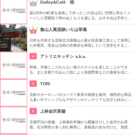
型で型押しした「はながら」など、金沢の伝統工芸をモチーフ
Galley&Café 椋
2
にした銘菓が人気。
築120年の町家を改装して作ったこの店は広い空間と和をイメ
ージした雰囲気で和のぬくもりを感じる。おすすめは手作りの
ケーキセット。カフェを利用すると建物内部を無料で見学でき
る。
魯山人寓居跡いろは草庵
3
日本を代表する芸術北大路魯山人家が住居兼工房として使用し
た作業所。現在は当時の作業所を再現していて見学をすること
ができます。いろは草庵のみ限定販売のグッズなども購入でき
ます。
4
アトリエキッチン a.k.a.
和食、洋食にこだわらない食のスタイルを楽しむことができ
る。また京都で仕込んだ技により加賀野菜などの食材を目に鮮
やかなものへと変身させた料理は自慢の品。食材の金沢、技の
京都を是非味わって。
5
TORi
北欧やヨーロッパのユーズド家具や雑貨を販売。個性的な商品
も多い中でシンプルなデザインのインテリアも目立ち好みに合
わせることも可能。北欧風をイメージした雰囲気の店内も
good！
6
上林金沢茶舗
京都宇治の老舗、上林春松本舗から暖簾分けした金沢のお茶
屋。石川県民が多く好む棒茶に、泉鏡花の名を付けた、加賀棒
茶「「鏡花」がお勧めの他、金沢棒茶も人気。