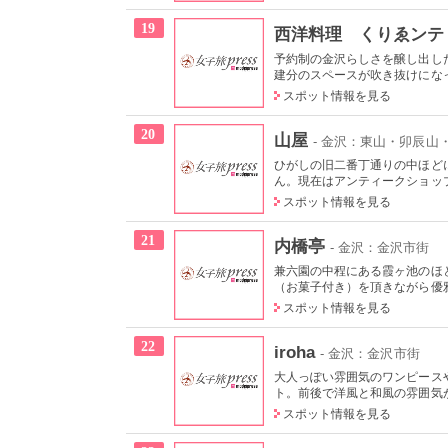
19
西洋料理 くりゑンテ
予約制の金沢らしさを醸し出し
建分のスペースが吹き抜けになっ
スポット情報を見る
20
山屋
- 金沢：東山・卯辰山・
ひがしの旧二番丁通りの中ほど
ん。現在はアンティークショップ
スポット情報を見る
21
内橋亭
- 金沢：金沢市街
兼六園の中程にある霞ヶ池のほ
（お菓子付き）を頂きながら優
スポット情報を見る
22
iroha
- 金沢：金沢市街
大人っぽい雰囲気のワンピース
ト。前後で洋風と和風の雰囲気が
スポット情報を見る