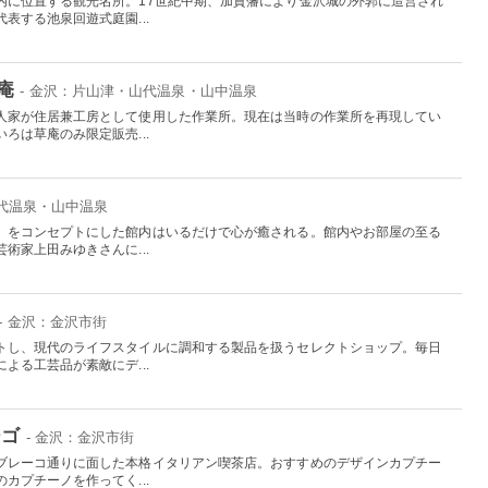
内に位置する観光名所。17世紀中期、加賀藩により金沢城の外郭に造営され
表する池泉回遊式庭園...
庵
- 金沢：片山津・山代温泉・山中温泉
人家が住居兼工房として使用した作業所。現在は当時の作業所を再現してい
ろは草庵のみ限定販売...
山代温泉・山中温泉
」をコンセプトにした館内はいるだけで心が癒される。館内やお部屋の至る
術家上田みゆきさんに...
- 金沢：金沢市街
トし、現代のライフスタイルに調和する製品を扱うセレクトショップ。毎日
よる工芸品が素敵にデ...
ーゴ
- 金沢：金沢市街
ブレーコ通りに面した本格イタリアン喫茶店。おすすめのデザインカプチー
カプチーノを作ってく...