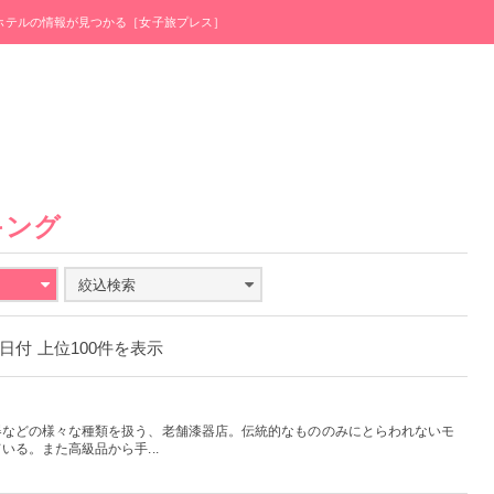
・ホテルの情報が見つかる［女子旅プレス］
キング
絞込検索
27日付 上位100件を表示
器などの様々な種類を扱う、老舗漆器店。伝統的なもののみにとらわれないモ
る。また高級品から手...