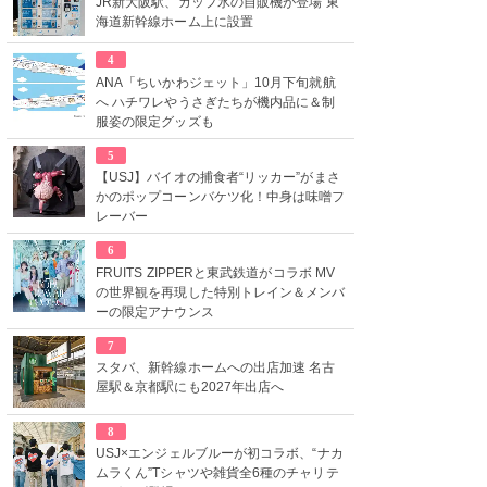
JR新大阪駅、カップ氷の自販機が登場 東
海道新幹線ホーム上に設置
4
ANA「ちいかわジェット」10月下旬就航
へ ハチワレやうさぎたちが機内品に＆制
服姿の限定グッズも
5
【USJ】バイオの捕食者“リッカー”がまさ
かのポップコーンバケツ化！中身は味噌フ
レーバー
6
FRUITS ZIPPERと東武鉄道がコラボ MV
の世界観を再現した特別トレイン＆メンバ
ーの限定アナウンス
7
スタバ、新幹線ホームへの出店加速 名古
屋駅＆京都駅にも2027年出店へ
8
USJ×エンジェルブルーが初コラボ、“ナカ
ムラくん”Tシャツや雑貨全6種のチャリテ