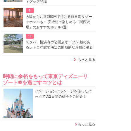
ィグッズ登場
9
大阪から片道290円で行ける非日常リゾー
トホテルも！ 安近短で楽しめる「関西穴
場」のおすすめホテル3選
10
スタバ、横浜海の公園店オープン 趣のあ
るレトロ洋館で海辺の開放的な景観に浸る
もっと見る
時間に余裕をもって東京ディズニーリ
ゾート®を過ごすコツとは
バケーションパッケージを使ったパ
ークでの2日間の様子をご紹介！
もっと見る