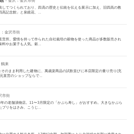
- 金沢：金沢市街
装してつくられており、四高の歴史と伝統を伝える展示に加え、旧四高の教
高記念館」と泉鏡花、...
金沢：金沢市街
直営所。愛情を持って作られた自社栽培の穀物を使った商品が多数販売され
料やお菓子も人気。穀...
・鶴来
をそのまま利用した建物に、萬歳楽商品の試飲並びに本店限定の量り売り(充
直営のショップならで...
沢市街
8年の老舗漬物店。11〜3月限定の「かぶら寿し」がおすすめ。大きなかぶら
ブリをはさみ、こうじ...