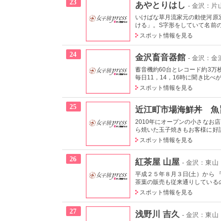
23
あやとりはし
- 金沢：
いけばな草月流家元の勅使河原
ける」。S字形をしていて名前の
スポット情報を見る
24
金沢畜音器館
- 金沢：金
蓄音機約60台とレコード約3
毎日11，14，16時に聞き比べが
スポット情報を見る
25
近江町市場海鮮丼 魚
2010年にオープンの小さな
ら焼いた玉子焼きもお客様に好
スポット情報を見る
26
紅茶屋 山屋
- 金沢：東山
平成２５年８月３日(土）から 
茶葉の販売も従来通りしているの
スポット情報を見る
27
浅野川 吉久
- 金沢：東山