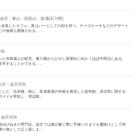
- 金沢：東山・卯辰山・湯涌(石川県)
家を改装したカフェ。夜はバーとしての顔を持つ。チーズケーキなどのデザート
の個展も開催される。...
市街
った寺島蔵人の邸宅。兼六園からひがし茶屋街に向かうほぼ中間点にある。
学することができる。...
 金沢：金沢市街
ごした「吉米楼」跡に、茶屋家屋の外観を再現した資料館。清次郎に関する
イドが常駐し、周辺散...
：金沢市街
賀ゆびぬきの専門店。金沢では娘が嫁ぐ際に手縫いのまりを魔除けとして持
り物として広く親しま...