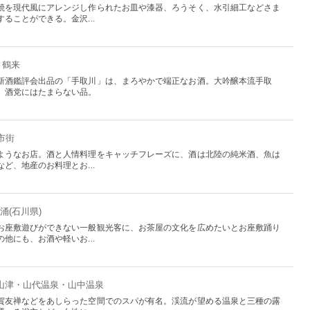
焼を現代風にアレンジし作られたお皿や漆器、ろうそく、水引細工などさま
ることができる。金沢...
・鶴来
新酒鑑評会出品の「手取川」は、まろやかで端正なお酒。大吟醸本流手取
、酒党にはたまらない品。
市街
ようなお店。酒と人情料理をキャッチフレーズに、酒は北陸の純米酒、魚は
ど、地産のお料理とお...
涌(石川県)
お座敷遊びができない一般観光客に、お茶屋の文化を広めたいとお座敷踊り
他にも、お酒や軽いお...
片山津・山代温泉・山中温泉
賀友禅などをあしらった空間でのスパが有名。渓流が望める温泉と三種の露