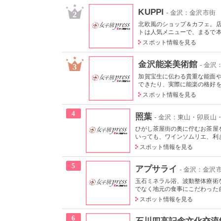
KUPPI
- 金沢：金沢市街
2
北欧風のショップ＆カフェ。
トは人気メニューで、まるで本当
スポット情報を見る
金沢能楽美術館
- 金
3
加賀宝生に伝わる貴重な能面
できたり、実際に能楽の格好をし
スポット情報を見る
4
照葉
- 金沢：東山・卯辰山・
ひがし茶屋街の奥に佇むお茶屋
いっても、ワインソムリエ、利き
スポット情報を見る
5
アプサライ
- 金沢：金沢
玉石ミネラル浴、波動整体療術
でなく地元の食事にこだわった自
スポット情報を見る
6
石川四高記念文化交流