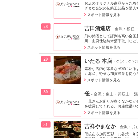
お店のオリジナル商品から九谷
ざまな金沢の伝統工芸品を購入す
スポット情報を見る
28
吉田酒造店
- 金沢：松任
幻の銘酒として評判も高い全国
川、山廃仕込純米酒手取川など
スポット情報を見る
29
いたる 本店
- 金沢：金沢
素朴な店内が印象な民家にいる
近海産、野菜も加賀野菜を使うな
スポット情報を見る
30
雀
- 金沢：東山・卯辰山・湯
一見さんお断りが多くなかなか
を披露してくれる。お座敷踊りの
スポット情報を見る
31
吉祥やまなか
- 金沢：
伝統ある加賀五彩・九谷焼・加