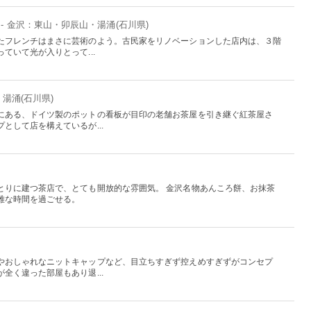
- 金沢：東山・卯辰山・湯涌(石川県)
たフレンチはまさに芸術のよう。古民家をリノベーションした店内は、３階
ていて光が入りとって...
湯涌(石川県)
にある、ドイツ製のポットの看板が目印の老舗お茶屋を引き継ぐ紅茶屋さ
として店を構えているが...
とりに建つ茶店で、とても開放的な雰囲気。 金沢名物あんころ餅、お抹茶
雅な時間を過ごせる。
やおしゃれなニットキャップなど、目立ちすぎず控えめすぎずがコンセプ
全く違った部屋もあり退...