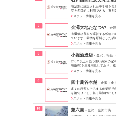
明治期に建設された中学校を改
室を多目的に利用できる「石川四
スポット情報を見る
7
金澤大地たなつや
- 
有機栽培農家が運営する穀物の
ています。穀物を原料とした調味
スポット情報を見る
8
小堀酒造店
- 金沢：松任
240年以上も経つ古い商家の家
填販売)を三種用意してあり、蔵元
スポット情報を見る
9
四十萬谷本舗
- 金沢：金
多くの種類をそろえる創業明治
を輪切りにし、軽く塩漬けにした
スポット情報を見る
10
兼六園
- 金沢：金沢市街