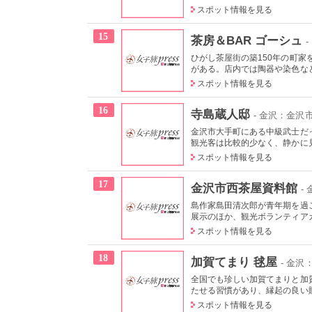
スポット情報を見る
15
茶房＆BAR ゴーシュ
ひがし茶屋街の築150年の町
がある。店内では陶器や染色など
スポット情報を見る
16
寺島蔵人邸
- 金沢：金沢
金沢市大手町にある中級武士だ
観光客は比較的少なく、静かに見
スポット情報を見る
17
金沢市西茶屋資料館
-
島作家島田清次郎が青年期を過
展示のほか、観光ボランティアガ
スポット情報を見る
18
加賀てまり 毬屋
- 金沢
全国でも珍しい加賀てまりと加
たせる習慣があり、縁起の良い贈
スポット情報を見る