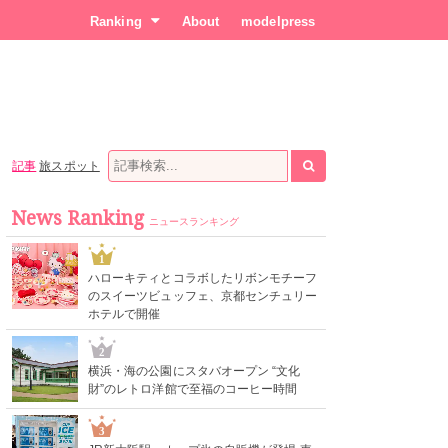
Ranking
About
modelpress
記事
旅スポット
News Ranking
ニュースランキング
1
ハローキティとコラボしたリボンモチーフ
のスイーツビュッフェ、京都センチュリー
ホテルで開催
2
横浜・海の公園にスタバオープン “文化
財”のレトロ洋館で至福のコーヒー時間
3