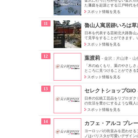
金沢に行ったら外せない金沢市
た藩庭を起源とする江戸時代を代
スポット情報を見る
11
魯山人寓居跡いろは草
日本を代表する芸術北大路魯山
て見学をすることができます。い
スポット情報を見る
12
葉渡莉
- 金沢：片山津・
「木のぬくもり、葉のやさしさ
ところに見つけることができる芸
スポット情報を見る
13
セレクトショップGIO
日本の伝統工芸品をリプロダク
の生活を豊かにするような職人に
スポット情報を見る
14
カフェ・アルコ プレ
ヨーロッパの街並みを思わせる
ノはバリスタが可愛いデザインの