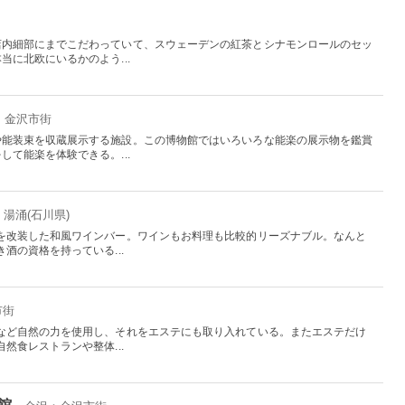
店内細部にまでこだわっていて、スウェーデンの紅茶とシナモンロールのセッ
に北欧にいるかのよう...
沢：金沢市街
や能装束を収蔵展示する施設。この博物館ではいろいろな能楽の展示物を鑑賞
て能楽を体験できる。...
湯涌(石川県)
を改装した和風ワインバー。ワインもお料理も比較的リーズナブル。なんと
酒の資格を持っている...
市街
など自然の力を使用し、それをエステにも取り入れている。またエステだけ
然食レストランや整体...
館