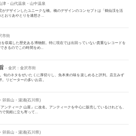
片山津・山代温泉・山中温泉
宏がデザインしたユニークな橋。橋のデザインのコンセプトは「鶴仙渓を活
とおりあやとりを連想さ...
沢市街
万枚を収蔵した歴史ある博物館。特に現在では出回っていない貴重なレコードを
できるのでこの時間をめ...
旨
- 金沢：金沢市街
お店。旬のネタをぜいたくに厚切りし、魚本来の味を楽しめると評判。店主みず
評。リピーターの多いお店。
・卯辰山・湯涌(石川県)
『アンティーク 山屋』に改名。アンティークを中心に販売しているけれども、
で気軽に立ち寄って...
・卯辰山・湯涌(石川県)