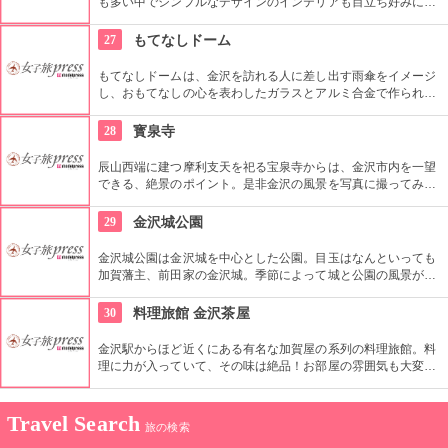
も多い中でシンプルなデザインのインテリアも目立ち好みに合
わせることも可能。北欧風をイメージした雰囲気の店内も
good！
27
もてなしドーム
もてなしドームは、金沢を訪れる人に差し出す雨傘をイメージ
し、おもてなしの心を表わしたガラスとアルミ合金で作られた
ドーム。伝統芸能に使われる鼓をイメージした「鼓門」は正面
にあり必見。地下には情報コーナーやイベントスペースがあ
28
寳泉寺
り、多彩な催しが行われている。
辰山西端に建つ摩利支天を祀る宝泉寺からは、金沢市内を一望
できる、絶景のポイント。是非金沢の風景を写真に撮ってみ
て。
29
金沢城公園
金沢城公園は金沢城を中心とした公園。目玉はなんといっても
加賀藩主、前田家の金沢城。季節によって城と公園の風景が変
わり圧巻。またそのほかにも堀や石垣巡りも。ぐるりと回って
1時間程の広大な敷地。。兼六園に隣接しているので合わせて
30
料理旅館 金沢茶屋
散歩をしたい。
金沢駅からほど近くにある有名な加賀屋の系列の料理旅館。料
理に力が入っていて、その味は絶品！お部屋の雰囲気も大変良
い。 旅館のスタッフの方々も大変親切で気持ちの良い応対をし
てくれるので、快適に過ごせる。
Travel Search
旅の検索