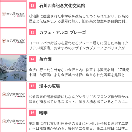
12
石川四高記念文化交流館
明治期に建設された中学校を改装してつくられており、四高の
歴史と伝統を伝える展示に加え、旧四高の教室を多目的に利用
できる「石川四高記念館」と泉鏡花、徳田秋声、室生犀星等、
石川県ゆかりの文学者の資料を展示する「石川近代文学館」に
13
カフェ・アルコ プレーゴ
よって構成されている。
ヨーロッパの街並みを思わせるブレーコ通りに面した本格イタ
リアン喫茶店。おすすめのデザインカプチーノはバリスタが可
愛いデザインのカプチーノを作ってくれる。ランチはリーズナ
ブルで種類も豊富。金沢名物 ハントンライスもランチメニュ
14
兼六園
ーにあるので、ぜひともトライしたい一品。
金沢に行ったら外せない金沢市内に位置する観光名所。17世紀
中期、加賀藩により金沢城の外郭に造営された藩庭を起源とす
る江戸時代を代表する池泉回遊式庭園。岡山市の後楽園と水戸
市の偕楽園と並んで、日本三名園の一つ。1922年に国の名勝、
15
湯本の広場
1985年には国の特別名勝に指定。
和倉温泉の開湯伝説にちなんだシラサギのブロンズ像が置かれ
源泉が湧き出ているスポット。源泉の湧き出ているところに、
生たまご（カゴあり）を入れ、待つこと約12〜18分。ほんのり
塩味のする温泉たまごの出来上がり！
16
嗜季
主計町に佇む古い町家をそのままに利用した茶房＆酒房で二階
からは浅野川が望める。毎月第二金曜日、第二土曜日には季節