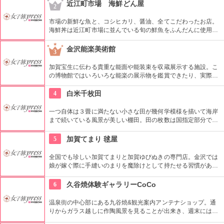
近江町市場 海鮮どん屋
2
市場の新鮮な魚と、コシヒカリ、醤油、全てこだわったお店。
海鮮丼は近江町市場に並んでいる旬の鮮魚をふんだんに使用し
た贅沢な一品。また、海鮮丼と共に、金沢らしい一品料理や地
酒も楽しめる。
金沢能楽美術館
3
加賀宝生に伝わる貴重な能面や能装束を収蔵展示する施設。こ
の博物館ではいろいろな能楽の展示物を鑑賞できたり、実際に
能楽の格好をして能楽を体験できる。プロの方の指導も魅力の
一つ。金沢希少伝統工芸の専門アンテナショップ「金沢・クラ
4
白米千枚田
フト広坂」が館内に併設されている。
一つ自体は３畳に満たない小さな田が幾何学模様を描いて海岸
まで続いている風景が美しい棚田。田の枚数は国指定部分で
１，００４枚も。初夏には海に沈む夕日が田に映えて黄金に輝
く様は言葉に例えられないほどに美しい。「道の駅・千枚田ポ
5
加賀てまり 毬屋
ケットパーク」からがベストな撮影ポイント。
全国でも珍しい加賀てまりと加賀ゆびぬきの専門店。金沢では
娘が嫁ぐ際に手縫いのまりを魔除けとして持たせる習慣があ
り、縁起の良い贈り物として広く親しまれている。教室も開講
していて、自分でてまりやゆびぬきを作ることもできる。
6
久谷焼体験ギャラリーCoCo
温泉街の中心部にある九谷焼&観光案内アンテナショップ。通
りからガラス越しに作陶風景を見ることが出来き、週末にはお
店や観光施設を案内する観光案内スタッフも駐在。ゆるキャラ