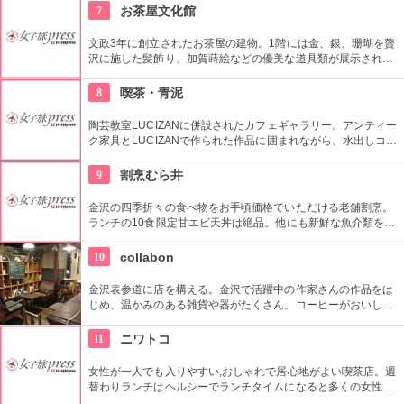
「すぱクロくん」絵柄もあり。九谷焼の上絵付け体験で世界で
7
お茶屋文化館
ひとつの「マイ器」を作ってみよう。
文政3年に創立されたお茶屋の建物。1階には金、銀、珊瑚を贅
沢に施した髪飾り、加賀蒔絵などの優美な道具類が展示されて
いる。2階は客間で、座敷には朱色や鮮やかな群青色の壁が塗
られている。
8
喫茶・青泥
陶芸教室LUCIZANに併設されたカフェギャラリー。アンティー
ク家具とLUCIZANで作られた作品に囲まれながら、水出しコー
ヒーと手作りの焼き菓子でゆったりくつろげる。
9
割烹むら井
金沢の四季折々の食べ物をお手頃価格でいただける老舗割烹。
ランチの10食限定甘エビ天丼は絶品。他にも新鮮な魚介類をお
好みで刺身に、天ぷらにしたりして味わえる。魚が苦手な方に
は能登和牛石焼料理も楽しめる。
10
collabon
金沢表参道に店を構える。金沢で活躍中の作家さんの作品をは
じめ、温かみのある雑貨や器がたくさん。コーヒーがおいしい
カフェスペースでゆっくりすることも可能。
11
ニワトコ
女性が一人でも入りやすい,おしゃれで居心地がよい喫茶店。週
替わりランチはヘルシーでランチタイムになると多くの女性で
埋まるほど。パンケーキセットも人気。