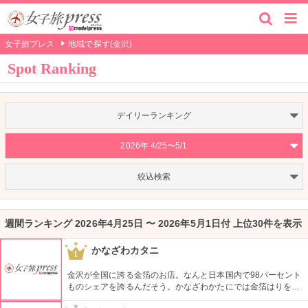
女子旅プレス
地域で探す(金沢)
Spot Ranking
デイリーランキング
2026年 4/25〜5/1
絞込検索
週間ランキング 2026年4月25日 〜 2026年5月1日付 上位30件を表示
かなざわカタニ
1
金沢が全国に誇る金箔のお店。なんと日本国内で98パーセント
ものシェアを誇るんだそう。かなざわかたにでは金箔はりを体
験できます。金箔づくりを楽しんじゃおう。