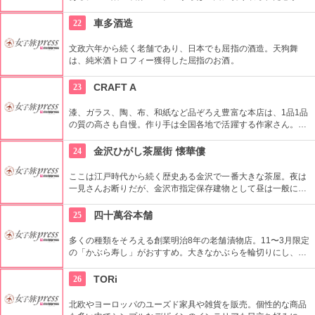
情緒あふれる浅野川の姿が一望できてオススメ。無料の解説ボ
ランティアも在住。（一人から可・要予約）
22
車多酒造
文政六年から続く老舗であり、日本でも屈指の酒造。天狗舞
は、純米酒トロフィー獲得した屈指のお酒。
23
CRAFT A
漆、ガラス、陶、布、和紙など品ぞろえ豊富な本店は、1品1品
の質の高さも自慢。作り手は全国各地で活躍する作家さん。そ
んな作り手たちが心を込めて作りだした品々に、あなたの感性
も刺激されること間違いなし！
24
金沢ひがし茶屋街 懐華僂
ここは江戸時代から続く歴史ある金沢で一番大きな茶屋。夜は
一見さんお断りだが、金沢市指定保存建物として昼は一般に広
く公開している。名物くずきりが食べられるカフェも併設して
いる。懐華樓の奥にある売店「蔵」では、金沢の様々なお土産
25
四十萬谷本舗
や工芸品も買える。
多くの種類をそろえる創業明治8年の老舗漬物店。11〜3月限定
の「かぶら寿し」がおすすめ。大きなかぶらを輪切りにし、軽
く塩漬けにしたブリをはさみ、こうじで漬けた金沢の冬の風物
詩。一度は食べてみたい一品。
26
TORi
北欧やヨーロッパのユーズド家具や雑貨を販売。個性的な商品