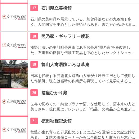
の素材をテーマにした嗜季流おばんざいスタイルが楽しめる。
17
石川県立美術館
石川県の美術品を展示している。加賀蒔絵などの九谷焼も多
く、人間国宝を中心とした美術品もある。古九谷から現代まで
の美術は興味を惹かれ、東京、京都につづく石川の美術品は見
逃せない。
18
照乃家・ギャラリー鏡花
浅野川沿いの主計町茶屋街にあるお茶屋“照乃家”をを改造し
た、石川県の良質な伝統工芸品を中心としたセレクトショッ
プ。高級万年筆や酒器などの加賀蒔絵製品のほか、牛首紬や地
酒といった県産の一級品を扱う。また、小皿や盃などに好みの
19
魯山人寓居跡いろは草庵
デザインを描く蒔絵体験（1000円）も。
日本を代表する芸術北大路魯山人家が住居兼工房として使用し
た作業所。現在は当時の作業所を再現していて見学をすること
ができます。いろは草庵のみ限定販売のグッズなども購入でき
ます。
20
箔座ひかり藏
世界で初めての「純金プラチナ箔」を使用して、箔本来の力と
美しさを、現代風にアレンジした「箔品」の商品が立ち並ぶ。
純金プラチナ箔が映えるドットシリーズを中心に、さまざまな
「箔品」を販売。 悠久の光を思わせる「黄金の蔵」は必見。ま
21
徳田秋聲記念館
た、箔押体験もできる（要予約）。
秋聲が生れ育った卯辰山のふもとに広がる区域にこの記念館が
ある。 ２階の映像コーナーからは全面に切り取られた窓から