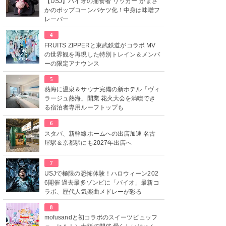
【USJ】バイオの捕食者“リッカー”がまさ
かのポップコーンバケツ化！中身は味噌フ
レーバー
4
FRUITS ZIPPERと東武鉄道がコラボ MV
の世界観を再現した特別トレイン＆メンバ
ーの限定アナウンス
5
熱海に温泉＆サウナ完備の新ホテル「ヴィ
ラージュ熱海」開業 花火大会を満喫でき
る宿泊者専用ルーフトップも
6
スタバ、新幹線ホームへの出店加速 名古
屋駅＆京都駅にも2027年出店へ
7
USJで極限の恐怖体験！ハロウィーン202
6開催 過去最多ゾンビに「バイオ」最新コ
ラボ、歴代人気楽曲メドレーが彩る
8
mofusandと初コラボのスイーツビュッフ