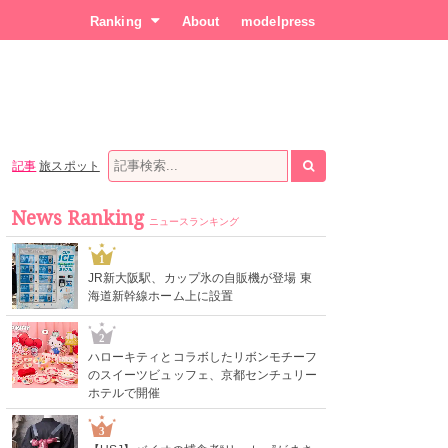
Ranking
About
modelpress
記事
旅スポット
News Ranking
ニュースランキング
1
JR新大阪駅、カップ氷の自販機が登場 東
海道新幹線ホーム上に設置
2
ハローキティとコラボしたリボンモチーフ
のスイーツビュッフェ、京都センチュリー
ホテルで開催
3