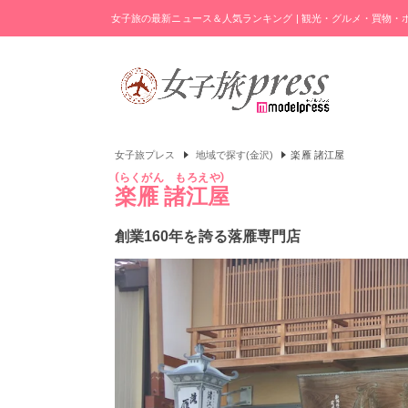
女子旅の最新ニュース＆人気ランキング | 観光・グルメ・買物
女子旅プレス
地域で探す(金沢)
楽雁 諸江屋
らくがん もろえや
楽雁 諸江屋
創業160年を誇る落雁専門店