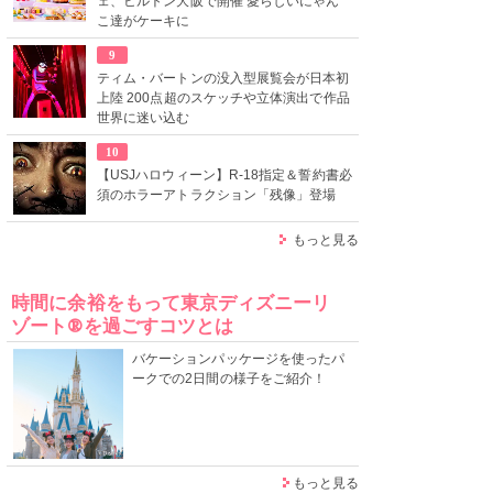
ェ、ヒルトン大阪で開催 愛らしいにゃん
こ達がケーキに
9
ティム・バートンの没入型展覧会が日本初
上陸 200点超のスケッチや立体演出で作品
世界に迷い込む
10
【USJハロウィーン】R-18指定＆誓約書必
須のホラーアトラクション「残像」登場
もっと見る
時間に余裕をもって東京ディズニーリ
ゾート®を過ごすコツとは
バケーションパッケージを使ったパ
ークでの2日間の様子をご紹介！
もっと見る