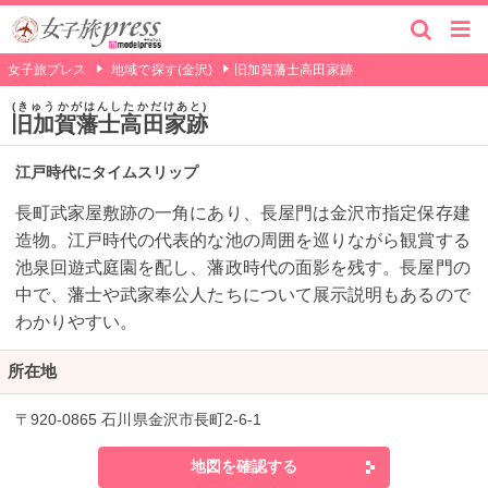
女子旅プレス
地域で探す(金沢)
旧加賀藩士高田家跡
きゅうかがはんしたかだけあと
旧加賀藩士高田家跡
江戸時代にタイムスリップ
長町武家屋敷跡の一角にあり、長屋門は金沢市指定保存建
造物。江戸時代の代表的な池の周囲を巡りながら観賞する
池泉回遊式庭園を配し、藩政時代の面影を残す。長屋門の
中で、藩士や武家奉公人たちについて展示説明もあるので
わかりやすい。
所在地
〒920-0865 石川県金沢市長町2-6-1
地図を確認する