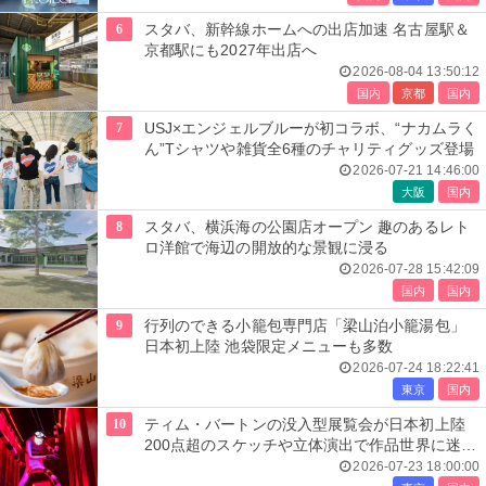
6
スタバ、新幹線ホームへの出店加速 名古屋駅＆
京都駅にも2027年出店へ
2026-08-04 13:50:12
国内
京都
国内
7
USJ×エンジェルブルーが初コラボ、“ナカムラく
ん”Tシャツや雑貨全6種のチャリティグッズ登場
2026-07-21 14:46:00
大阪
国内
8
スタバ、横浜海の公園店オープン 趣のあるレト
ロ洋館で海辺の開放的な景観に浸る
2026-07-28 15:42:09
国内
国内
9
行列のできる小籠包専門店「梁山泊小籠湯包」
日本初上陸 池袋限定メニューも多数
2026-07-24 18:22:41
東京
国内
10
ティム・バートンの没入型展覧会が日本初上陸
200点超のスケッチや立体演出で作品世界に迷い
込む
2026-07-23 18:00:00