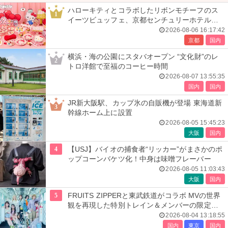
ハローキティとコラボしたリボンモチーフのス
1
イーツビュッフェ、京都センチュリーホテルで
開催
2026-08-06 16:17:42
京都
国内
横浜・海の公園にスタバオープン “文化財”のレ
2
トロ洋館で至福のコーヒー時間
2026-08-07 13:55:35
国内
国内
JR新大阪駅、カップ氷の自販機が登場 東海道新
3
幹線ホーム上に設置
2026-08-05 15:45:23
大阪
国内
4
【USJ】バイオの捕食者“リッカー”がまさかのポ
ップコーンバケツ化！中身は味噌フレーバー
2026-08-05 11:03:43
大阪
国内
5
FRUITS ZIPPERと東武鉄道がコラボ MVの世界
観を再現した特別トレイン＆メンバーの限定ア
ナウンス
2026-08-04 13:18:55
国内
東京
国内