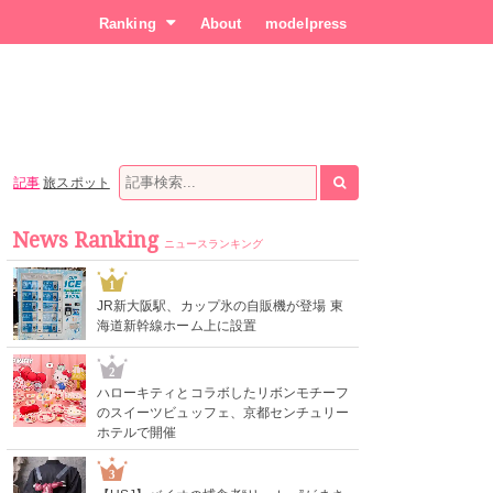
Ranking
About
modelpress
記事
旅スポット
News Ranking
ニュースランキング
1
JR新大阪駅、カップ氷の自販機が登場 東
海道新幹線ホーム上に設置
2
ハローキティとコラボしたリボンモチーフ
のスイーツビュッフェ、京都センチュリー
ホテルで開催
3