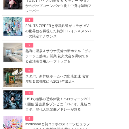
【USJ】バイオの捕食者“リッカー”がまさ
かのポップコーンバケツ化！中身は味噌フ
レーバー
4
FRUITS ZIPPERと東武鉄道がコラボ MV
の世界観を再現した特別トレイン＆メンバ
ーの限定アナウンス
5
熱海に温泉＆サウナ完備の新ホテル「ヴィ
ラージュ熱海」開業 花火大会を満喫でき
る宿泊者専用ルーフトップも
6
スタバ、新幹線ホームへの出店加速 名古
屋駅＆京都駅にも2027年出店へ
7
USJで極限の恐怖体験！ハロウィーン202
6開催 過去最多ゾンビに「バイオ」最新コ
ラボ、歴代人気楽曲メドレーが彩る
8
mofusandと初コラボのスイーツビュッフ