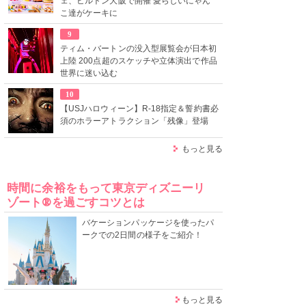
ェ、ヒルトン大阪で開催 愛らしいにゃん
こ達がケーキに
9
ティム・バートンの没入型展覧会が日本初
上陸 200点超のスケッチや立体演出で作品
世界に迷い込む
10
【USJハロウィーン】R-18指定＆誓約書必
須のホラーアトラクション「残像」登場
もっと見る
時間に余裕をもって東京ディズニーリ
ゾート®を過ごすコツとは
バケーションパッケージを使ったパ
ークでの2日間の様子をご紹介！
もっと見る