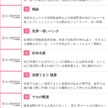
賀料理、隣の御茶室「夕顔亭」と同じ景色を眺めながらいただ
くお抹茶は、格別。
12
桃組
加賀太キュウリや五郎島金時などの加賀野菜や旬のフルーツを
使ったフレッシュジュースが飲めるジュースバー。古い民家の
外見にモダンな内装は女の子が好きそう。旬の野菜と果物を使
うため、毎月メニューが変わるのも楽しみ。
13
世界一長いベンチ
富来町の増穂浦海岸名物。木造で全長460.9mもあり，ギネスに
も掲載されている。ベンチ付近はサンセットヒルイン増穂と呼
ばれ、夕日の名所でもあるので夕日が沈む美しい景色をゆっく
り座って眺めよう。
14
杉本水産
近江市場のうなぎやどじょうの蒲焼といえば杉本水産、という
ほど地元民に愛され続けている蒲焼屋さん。特に秘伝のタレを
たっぷりつけて炭火で焼いたどじょうの蒲焼は絶品。夕方前に
は売り切れのことも。
15
加賀てまり 毬屋
全国でも珍しい加賀てまりと加賀ゆびぬきの専門店。金沢では
娘が嫁ぐ際に手縫いのまりを魔除けとして持たせる習慣があ
り、縁起の良い贈り物として広く親しまれている。教室も開講
していて、自分でてまりやゆびぬきを作ることもできる。
16
ヤセの断崖
能登金剛の中でも人気のスポット。 高さ35メートルの崖から一