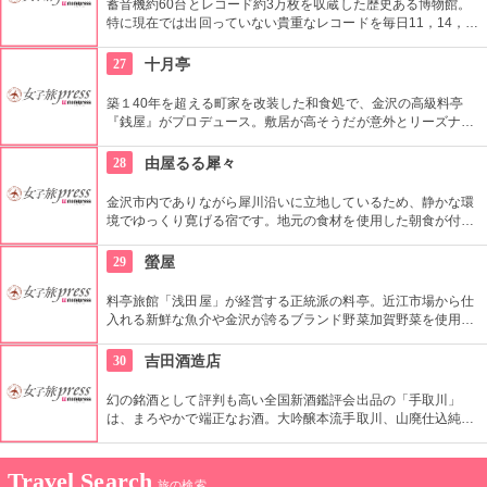
蓄音機約60台とレコード約3万枚を収蔵した歴史ある博物館。
特に現在では出回っていない貴重なレコードを毎日11，14，
16時に聞き比べができるのでこの時間をめざして。大正時代を
イメージしたレンガの建物も一見の価値あり。
27
十月亭
築１40年を超える町家を改装した和食処で、金沢の高級料亭
『銭屋』がプロデュース。敷居が高そうだが意外とリーズナブ
ルで入りやすい。夜は6300円〜（要予約）
28
由屋るる犀々
金沢市内でありながら犀川沿いに立地しているため、静かな環
境でゆっくり寛げる宿です。地元の食材を使用した朝食が付い
たプランがお勧め。兼六園、金沢21世紀美術館、金沢城は徒歩
圏内なので、観光の立地としても最高です。
29
螢屋
料亭旅館「浅田屋」が経営する正統派の料亭。近江市場から仕
入れる新鮮な魚介や金沢が誇るブランド野菜加賀野菜を使用し
た繊細な料理が魅力。趣ある落ち着いた店内でいただく上品な
懐石料理は、趣も華やかさもある、まさに大人の料亭です。
30
吉田酒造店
幻の銘酒として評判も高い全国新酒鑑評会出品の「手取川」
は、まろやかで端正なお酒。大吟醸本流手取川、山廃仕込純米
酒手取川など、酒党にはたまらない品。
Travel Search
旅の検索