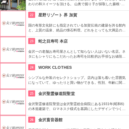
わりの和スイーツを頂ける。 山奥で掘り子が採取した蕨根･葛
根を約半年、素材の風味を大切に手間隙かけて作り上げた稀少
な国産本蕨・本葛を是非召し上がれ。
22
星野リゾート 界 加賀
国の有形文化財にも指定されている加賀伝統の建築を誇る館内
と、上質の温泉、絶品の懐石料理。どれをとっても大満足の星
野リゾートで日常とかけ離れた至福の時を過ごしませんか？
23
蛇之目寿司 本店
金沢一の老舗お寿司屋さんとして知らない人はいない名店。ネ
タにもシャリにもこだわったお寿司を比較的お手頃なお値段で
いただけます。値段が店内に表示されているのでカウンター席
でも安心♪
24
WORK CLOTHES
シンプルな外装のセレクトショップ。店内は落ち着いた雰囲気
になっていて、ゆったりと買い物ができる。性別、年齢に関係
なく誰もが楽しめるお店になっているので友達や家族と行きた
い。素材や仕立てにこだわったセレクト品はどれも素敵。
25
金沢聖霊修道院聖堂
金沢聖霊修道院聖堂は金沢聖霊総合病院にある1931年(昭和6)
の木造建築で、ロマネスク様式を基調にしたデザインでつくら
れた聖堂。美しいアーチや金箔や黒塗りで塗られた柱はとても
金沢らしい。
26
金沢畜音器館