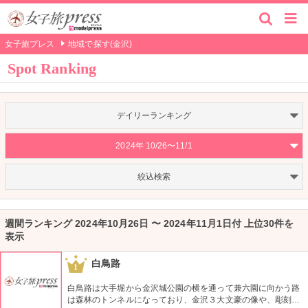
女子旅プレス
地域で探す(金沢)
Spot Ranking
デイリーランキング
2024年 10/26〜11/1
絞込検索
週間ランキング 2024年10月26日 〜 2024年11月1日付 上位30件を
表示
白鳥路
1
白鳥路は大手堀から金沢城公園の横を通って兼六園に向かう路
は森林のトンネルになっており、金沢３大文豪の像や、彫刻が