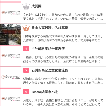
あり絶好の散歩道。梅雨の時期に蛍が見えることで有名で、蛍
鑑賞のイベントをやっている。
成巽閣
2
文久3年（1863年）、奥方のために建てられた建物で今では重
要文化財に指定されている。いかにも華麗で優美な内装の中で
特に、小鳥の絵が描かれたオランダ渡りのギヤマン、「謁見の
間」の極彩色の欄間や「群青の間」を代表とする階上の鮮やか
魯山人寓居跡いろは草庵
3
な色壁など、豊かな彩色がこの御殿の大きな特色。
日本を代表する芸術北大路魯山人家が住居兼工房として使用し
た作業所。現在は当時の作業所を再現していて見学をすること
ができます。いろは草庵のみ限定販売のグッズなども購入でき
ます。
4
主計町料亭組合事務所
「検番」と呼ばれる主計町の芸鼓衆の稽古場。昔、茶屋街の芸
妓さんの技量を審査した場所。金沢市にし茶屋街のはずれにあ
る青い和洋折衷の建物が印象的。
5
石川四高記念文化交流館
明治期に建設された中学校を改装してつくられており、四高の
歴史と伝統を伝える展示に加え、旧四高の教室を多目的に利用
できる「石川四高記念館」と泉鏡花、徳田秋声、室生犀星等、
石川県ゆかりの文学者の資料を展示する「石川近代文学館」に
6
Bistro紙屋市べゑ
よって構成されている。
お造り、焼き物、煮物に甘味など魅力あるメニューがそろって
いる中、一番の人気は自家製の豆腐。細部にまでこだわってい