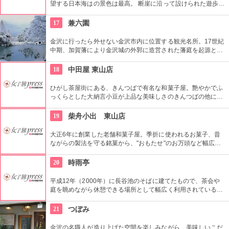
望する日本海はの景色は最高。 断崖に沿って設けられた遊歩道
は、「義経の舟隠し」につながっているのでこちらも散策して
みよう。
17
兼六園
金沢に行ったら外せない金沢市内に位置する観光名所。17世紀
中期、加賀藩により金沢城の外郭に造営された藩庭を起源とす
る江戸時代を代表する池泉回遊式庭園。岡山市の後楽園と水戸
市の偕楽園と並んで、日本三名園の一つ。1922年に国の名勝、
18
中田屋 東山店
1985年には国の特別名勝に指定。
ひがし茶屋街にある、きんつばで有名な和菓子屋。艶やかでふ
っくらとした大納言小豆が上品な美味しさのきんつばの他に、
「鍔もなか」や「大柴船」も中田屋を代表する和菓子。その他
季節限定商品あり。
19
柴舟小出 東山店
大正6年に創業した老舗和菓子屋。季折に使われるお菓子、昔
ながらの製法を守る銘菓から、"おもたせ"のお万頭など幅広い
ラインナップ。中でも柴舟は、加賀藩の頃から親しわれてきた
金沢の伝統銘菓で人気。
20
時雨亭
平成12年（2000年）に長谷池のそばに建てたもので、茶会や
庭を眺めながら休憩できる場所として幅広く利用されている。
時雨亭オリジナル生和菓子付きのお茶を飲みながら兼六園の景
色を楽しみたい。
21
つぼみ
金沢の名職人が造り上げた空間を楽しみながら、美味しいこだ