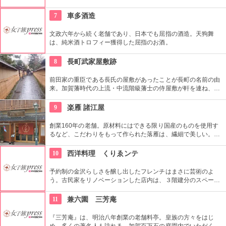
る厚揚げ豆腐や引上げ湯葉は絶品！築124年の町家をいかした
落ち着いた雰囲気もgood!
7
車多酒造
文政六年から続く老舗であり、日本でも屈指の酒造。天狗舞
は、純米酒トロフィー獲得した屈指のお酒。
8
長町武家屋敷跡
前田家の重臣である長氏の屋敷があったことが長町の名前の由
来。加賀藩時代の上流・中流階級藩士の侍屋敷が軒を連ね、土
塀と石畳の路地が情緒ある雰囲気を醸し出しており、ゆっくり
お散歩をしたい。この界隈に有名な武家屋敷跡野村家がある。
9
楽雁 諸江屋
創業160年の老舗。原材料にはできる限り国産のものを使用す
るなど、こだわりをもって作られた落雁は、繊細で美しい。口
の中で溶けていく上品な甘さは絶妙。
10
西洋料理 くりゑンテ
予約制の金沢らしさを醸し出したフレンチはまさに芸術のよ
う。古民家をリノベーションした店内は、３階建分のスペース
が吹き抜けになっていて光が入りとっても気持ちがいい。大切
な記念日の時は、2階のVIP席をお願いしよう。ランチ・ディナ
11
兼六園 三芳庵
ー共に3組限定なので、予約は早めに。
『三芳庵』は、明治八年創業の老舗料亭。皇族の方々をはじ
め、多くの著名人も訪れる。加賀百万石の庭園内でいただく加