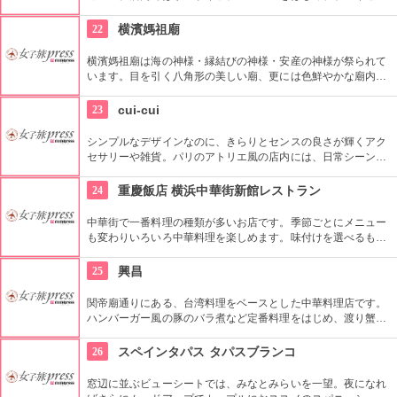
トもチョイスできます。自家製酵母のライ麦パンで評判のベー
カリーが始めたカフェなので、もちろんパンの販売もあり。ハ
22
横濱媽祖廟
ードな食感がファンにはたまらない本場のドイツパンを持ち帰
りできます。
横濱媽祖廟は海の神様・縁結びの神様・安産の神様が祭られて
います。目を引く八角形の美しい廟、更には色鮮やかな廟内。
横浜中華街へお越しの際は、中国のお作法で一度お参りしてみ
てはいかがでしょう。
23
cui-cui
シンプルなデザインなのに、きらりとセンスの良さが輝くアク
セサリーや雑貨。パリのアトリエ風の店内には、日常シーンで
も気軽に身につけたくなるような装飾アイテムが揃っていま
す。天然石やゴールドのアイテムもコーディネートのしやすさ
24
重慶飯店 横浜中華街新館レストラン
でセレクト。個性重視の方のために1点もののアクセサリーも
用意されています。
中華街で一番料理の種類が多いお店です。季節ごとにメニュー
も変わりいろいろ中華料理を楽しめます。味付けを選べるもの
もあり、お気に入りを見つけるのもオススメ。
25
興昌
関帝廟通りにある、台湾料理をベースとした中華料理店です。
ハンバーガー風の豚のバラ煮など定番料理をはじめ、渡り蟹の
炒めやフカヒレの刺身、フォアグラのXO醤ソースといった贅沢
な一品も。普段使いもちょっと贅沢もできます。
26
スペインタパス タパスブランコ
窓辺に並ぶビューシートでは、みなとみらいを一望。夜になれ