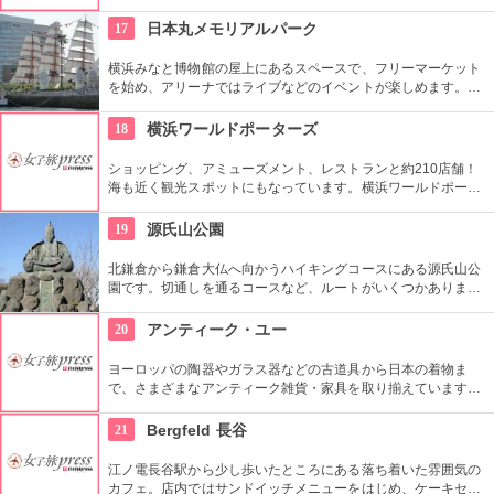
ースもあり、中華メニューが豊富に揃っています。フカヒレや
アワビなどの高級海鮮が絶品。
17
日本丸メモリアルパーク
横浜みなと博物館の屋上にあるスペースで、フリーマーケット
を始め、アリーナではライブなどのイベントが楽しめます。も
ともとは船の修繕用に建設されたドックで今では国の重要文化
財に指定されています。
18
横浜ワールドポーターズ
ショッピング、アミューズメント、レストランと約210店舗！
海も近く観光スポットにもなっています。横浜ワールドポータ
ーズは、一日中遊べること間違いなしのショッピングモールで
す。
19
源氏山公園
北鎌倉から鎌倉大仏へ向かうハイキングコースにある源氏山公
園です。切通しを通るコースなど、ルートがいくつかありま
す。標高は約93メートルですが、コースに寄ってはかなり険し
い道を登る場合も。公園中央の頼朝像がシンボルです。
20
アンティーク・ユー
ヨーロッパの陶器やガラス器などの古道具から日本の着物ま
で、さまざまなアンティーク雑貨・家具を取り揃えています。
時間を取ってこだわりのアイテムと向き合いたくなる、物の奥
深さをじっくりと味わいたいお店です。
21
Bergfeld 長谷
江ノ電長谷駅から少し歩いたところにある落ち着いた雰囲気の
カフェ。店内ではサンドイッチメニューをはじめ、ケーキセッ