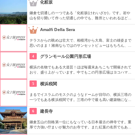
そして安い！テイクアウトは並ばずに買えます。
化粧坂
2
鎌倉七切通しの一つである「化粧坂(けわいざか)」です。岩や
山を切り開いて作った切通しの中でも、難所といわれるほど化
粧坂は急勾配の坂です。ハイキングというより登山に近いの
で、ヒールやブーツは厳禁です！頂上の源氏山公園にシートを
Amalfi Della Sera
3
ひいてお弁当を食べるのもお勧めです。
テラスからの眺めは壮大で、相模湾から大島、富士の雄姿まで
思いのまま！湘南ならではのサンセットビューはもちろん、自
家窯で焼いた本格ピッツァをメインにしたイタリアンがお手頃
な値段で食べられるのも人気の理由です。ワイングラスを片手
4
グランモール公園円形広場
にリラックスした雰囲気で食事できます。
横浜の名物でもある大道芸！ほぼ毎週末あちこちで開催されて
おり、盛り上がっています。中でもこの円形広場はヨコハマ大
道芸のメインスタジアム！階段は客席へと早変わり！次々と疲
労される、驚きの芸に子供も大人も釘付けです！
5
横浜税関
まるでイスラムのモスクのようなドームが目印の、横浜三塔の
一つでもある横浜税関です。三塔の中で最も高い建築物になり
ます。建築物を更に引き立てる夜間のライトアップも見所で
す！
6
建長寺
鎌倉五山の別格第一位にもなっている日本最古の禅寺です。重
厚で力強い佇まいが魅力のお寺です。また紅葉の名所でもあ
り、秋には多くの人で賑わいます。約1時間の座禅修行もお勧