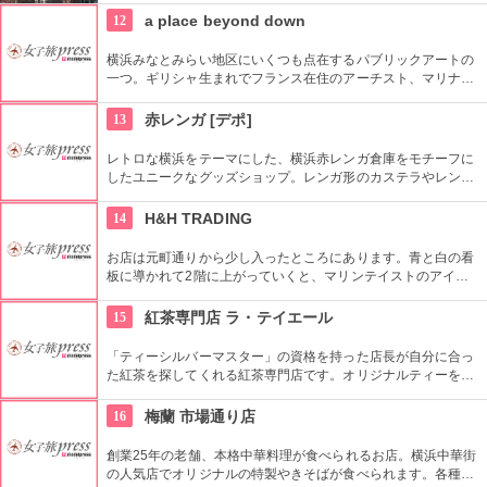
スカーに乗ってすいすい。4分で頂上に着くことができます。
12
a place beyond down
縁結びや金運上昇を願って訪れる人が続々。
横浜みなとみらい地区にいくつも点在するパブリックアートの
一つ。ギリシャ生まれでフランス在住のアーチスト、マリナ・
カレラによる1997年の屋外作品です。クイーンズスクエア横浜
内にあるクイーンズパークで、その美しいドレープと伸びやか
13
赤レンガ [デポ]
な羽をテーマにした幻想的な姿を見ることができます。
レトロな横浜をテーマにした、横浜赤レンガ倉庫をモチーフに
したユニークなグッズショップ。レンガ形のカステラやレンガ
柄のチョコレートなど、定番ながらもシャレのきいたオシャレ
な商品がいろいろ。お手ごろ価格のお土産が探せます。
14
H&H TRADING
お店は元町通りから少し入ったところにあります。青と白の看
板に導かれて2階に上がっていくと、マリンテイストのアイテ
ムたちが出迎えてくれます。雑貨やウエア、アクセサリーをは
じめ米国アンティークなどの幅広い品揃えが魅力！多種多様な
15
紅茶専門店 ラ・テイエール
アイテムが積み重なるように置かれていて、まさに掘り出し物
が見つかりそうです。
「ティーシルバーマスター」の資格を持った店長が自分に合っ
た紅茶を探してくれる紅茶専門店です。オリジナルティーをは
じめ、フランス、ドイツなど世界各国の紅茶が揃っています。
紅茶に合うお菓子や紅茶ポットも販売しているので、極上のテ
16
梅蘭 市場通り店
ィータイムが自宅でも堪能できます。
創業25年の老舗、本格中華料理が食べられるお店。横浜中華街
の人気店でオリジナルの特製やきそばが食べられます。各種コ