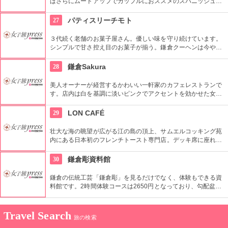
ばさらにムードアップでカップルにおススメのスパニッシュレ
ストラン。各種宴会プランもあり友人や恋人と楽しめること間
違いなしです・
27
パティスリーチモト
３代続く老舗のお菓子屋さん。優しい味を守り続けています。
シンプルで甘さ控え目のお菓子が揃う。鎌倉クーヘンは今や鎌
倉土産の定番。日替わりでシフォンケーキも選べるので、散策
で疲れたら一服してみては。
28
鎌倉Sakura
美人オーナーが経営するかわいい一軒家のカフェレストランで
す。店内は白を基調に淡いピンクでアクセントを効かせた女性
らしい内装です。メディアや雑誌にも登場している人気店でも
あります。このお店イチオシはなんといってホワイトモンブラ
29
LON CAFÉ
ン！喫茶のほかにドリアやカレーなどの食事も評判です。
壮大な海の眺望が広がる江の島の頂上、サムエルコッキング苑
内にある日本初のフレンチトースト専門店。デッキ席に座れ
ば、心地いい開放感とスイーツを同時に楽しむ贅沢なひと時を
思いのままです。オリジナルソースたっぷりのフレンチトース
30
鎌倉彫資料館
トは外はカリカリ、中はトロトロの仕上がり。トッピングを足
せばさらに満足です。
鎌倉の伝統工芸「鎌倉彫」を見るだけでなく、体験もできる資
料館です。2時間体験コースは2650円となっており、勾配盆に
兎、鳥、花の中から好きな図案を選び彫っていきます。自分で
体験するからこそ価値がある！また、資料館では約100点の作
品を見ることができます。
Travel Search
旅の検索