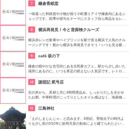
めの1つ。静かなお堂で自分の呼吸の音だけに耳を傾け、無心
7
鎌倉香紙堂
の境地を目指します。
一味違った和雑貨や小物が揃う小町通りアイザ鎌倉内にあるシ
ョップです。四季や節句をテーマにスタッフ自ら商品をセレク
トしているこだわりのお店。店内に色鮮やかに並んだご祝儀袋
や手ぬぐいは、見ているだけで心がわくわくします！
8
横浜再発見！今と昔探検クルーズ
横浜赤レンガ倉庫やベイブリッジを船で巡る横浜で人気のクル
ージングです！船から横浜を再発見できそう！いつも見る横浜
とは一味違う横浜をお楽しみください。工場夜景クルーズもあ
り煌びやかな横浜の工場夜景をご覧いただけます！
9
café 坂の下
鎌倉の穏やかな住宅街にある古民家カフェ。駅から少し歩いた
場所にあるのに、いつも客足の絶えない人気店です。レトロだ
けど手入れの行き届いたおしゃれな店内でくつろげます。ここ
での定番メニューは、三段重ねのコーンミール入りのパンケー
10
謝甜記 貮号店
キ。厚さ十分なのでお腹がすいているときは特におオススメで
す。
生の米から、具材と共に4時間煮込み、しっかりだしをきかせ
たお粥。中華料理のこってりとしたオイル感はなく、海産物に
よくなじむ体に優しい味です。
11
江島神社
「えのしまじんじゃ」と読みます。6世紀、聖徳太子の時代よ
りも少し前の552年に欽明天皇の勅命により建てられたといわ
れている、歴史ある神社です。坂道や石段を歩き疲れたら、エ