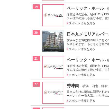
19
ベーリック・ホール
-
洋館巡りの定番。昭和5年（19
ラム様式の流れを汲む小窓、玄関
スポット情報を見る
20
日本丸メモリアルパー
横浜みなと博物館の屋上にある
が楽しめます。もともとは船の修
スポット情報を見る
21
ベーリック・ホール
-
洋館巡りの定番。昭和5年（19
ラム様式の流れを汲む小窓、玄関
スポット情報を見る
22
秀味園
- 横浜・湘南・鎌
日本人向けに薄味に調理された
ーハン）が一番人気。もちろんコ
スポット情報を見る