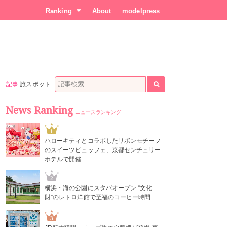
Ranking
About
modelpress
記事
旅スポット
News Ranking
ニュースランキング
1
ハローキティとコラボしたリボンモチーフ
のスイーツビュッフェ、京都センチュリー
ホテルで開催
2
横浜・海の公園にスタバオープン “文化
財”のレトロ洋館で至福のコーヒー時間
3