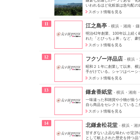
鎌倉七切通しの一つである「化
いわれるほど化粧坂は急勾配の坂
スポット情報を見る
11
江之島亭
- 横浜・湘南・
明治42年創業、100年以上続
れた「とびっちょ丼」など、豪快
スポット情報を見る
12
フクゾー洋品店
- 横浜
昭和２１年に創業して以来、横
手がけている。シャツはベーシッ
スポット情報を見る
13
鎌倉香紙堂
- 横浜・湘南
一味違った和雑貨や小物が揃う
自ら商品をセレクトしているこだ
スポット情報を見る
14
北鎌倉松花堂
- 横浜・
甘すぎない上品な味わいが定評
として献上された歴史を持つ品で