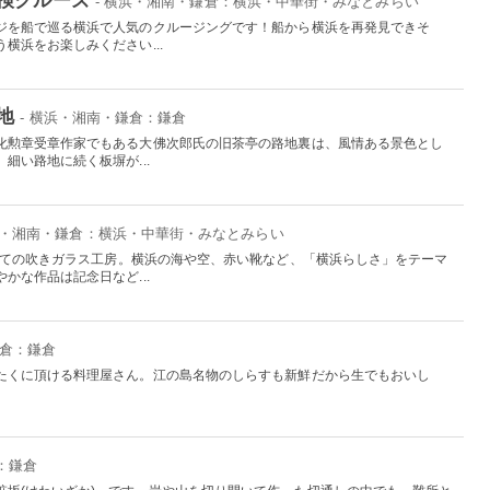
- 横浜・湘南・鎌倉：横浜・中華街・みなとみらい
ジを船で巡る横浜で人気のクルージングです！船から横浜を再発見できそ
横浜をお楽しみください...
地
- 横浜・湘南・鎌倉：鎌倉
化勲章受章作家でもある大佛次郎氏の旧茶亭の路地裏は、風情ある景色とし
細い路地に続く板塀が...
横浜・湘南・鎌倉：横浜・中華街・みなとみらい
初めての吹きガラス工房。横浜の海や空、赤い靴など、「横浜らしさ」をテーマ
かな作品は記念日など...
鎌倉：鎌倉
たくに頂ける料理屋さん。江の島名物のしらすも新鮮だから生でもおいし
：鎌倉