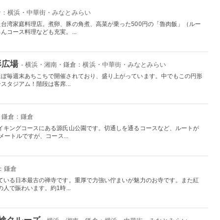
倉：横浜・中華街・みなとみらい
台湾家庭料理店。煮卵、豚の角煮、高菜が乗った500円の「魯肉飯」（ルー
コース料理なども充実。...
形広場
- 横浜・湘南・鎌倉：横浜・中華街・みなとみらい
ほぼ毎週末あちこちで開催されており、盛り上がっています。中でもこの円形
タジアム！階段は客席...
・鎌倉：鎌倉
イキングコースにある源氏山公園です。切通しを通るコースなど、ルートが
ートルですが、コース...
：鎌倉
ている日本最古の禅寺です。重厚で力強い佇まいが魅力のお寺です。また紅
人で賑わいます。約1時...
検クルーズ