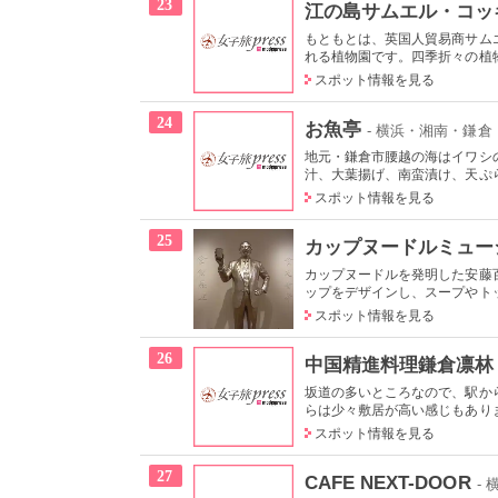
23
江の島サムエル・コッ
もともとは、英国人貿易商サム
れる植物園です。四季折々の植物が
スポット情報を見る
24
お魚亭
- 横浜・湘南・鎌倉
地元・鎌倉市腰越の海はイワシ
汁、大葉揚げ、南蛮漬け、天ぷら、
スポット情報を見る
25
カップヌードルミュー
カップヌードルを発明した安藤
ップをデザインし、スープやトッ
スポット情報を見る
26
中国精進料理鎌倉凛林
坂道の多いところなので、駅か
らは少々敷居が高い感じもありま
スポット情報を見る
27
CAFE NEXT-DOOR
-