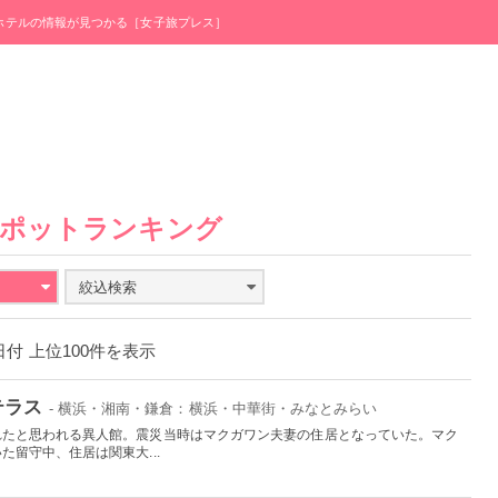
・ホテルの情報が見つかる［女子旅プレス］
スポットランキング
絞込検索
2日付 上位100件を表示
テラス
- 横浜・湘南・鎌倉：横浜・中華街・みなとみらい
れたと思われる異人館。震災当時はマクガワン夫妻の住居となっていた。マク
留守中、住居は関東大...