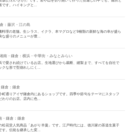
粧坂(けわいざか)」です。岩や山を切り開いて作った切通しの中でも、難所と
です。ハイキングと...
鎌倉：藤沢・江の島
く磯料理の老舗。生シラス、イクラ、本マグロなど9種類の新鮮な海の幸が盛ら
な盛りのメニューが豊...
・湘南・鎌倉：横浜・中華街・みなとみらい
浜で愛され続けているお店。生地選びから裁断、縫製まで、すべてを自社で
クな形で型崩れしにく...
・鎌倉：鎌倉
小町通りアイザ鎌倉内にあるショップです。四季や節句をテーマにスタッフ
わりのお店。店内に色...
湘南・鎌倉：鎌倉
の松花堂人気商品「あがり羊羹」です。江戸時代には、徳川家の茶道生菓子
す。伝統を継承した変...