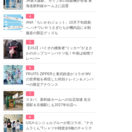
JR新大阪駅、カップ氷の自販機が登場 東
海道新幹線ホーム上に設置
4
ANA「ちいかわジェット」10月下旬就航
へ ハチワレやうさぎたちが機内品に＆制
服姿の限定グッズも
5
【USJ】バイオの捕食者“リッカー”がまさ
かのポップコーンバケツ化！中身は味噌フ
レーバー
6
FRUITS ZIPPERと東武鉄道がコラボ MV
の世界観を再現した特別トレイン＆メンバ
ーの限定アナウンス
7
スタバ、新幹線ホームへの出店加速 名古
屋駅＆京都駅にも2027年出店へ
8
USJ×エンジェルブルーが初コラボ、“ナカ
ムラくん”Tシャツや雑貨全6種のチャリテ