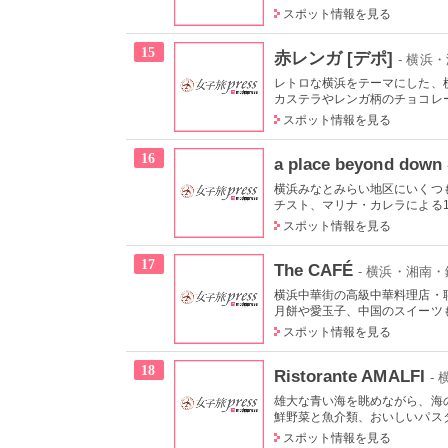
スポット情報を見る
15
赤レンガ [デポ]
- 横浜
レトロな横浜をテーマにした、
カステラやレンガ柄のチョコレー
スポット情報を見る
16
a place beyond down
横浜みなとみらい地区にいくつ
チスト、マリナ・カレラによる19
スポット情報を見る
17
The CAFÉ
- 横浜・湘南
横浜中華街の高級中華料理店・
月餅や愛玉子、中国のスイーツも
スポット情報を見る
18
Ristorante AMALFI
-
雄大な青い海を眺めながら、海
鮮野菜と魚介類、おいしいパスタ
スポット情報を見る