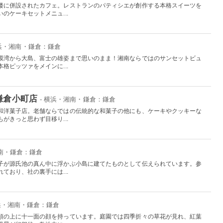
楼に併設されたカフェ。レストランのパティシエが創作する本格スイーツを
のケーキセットメニュ...
横浜・湘南・鎌倉：鎌倉
模湾から大島、富士の雄姿まで思いのまま！湘南ならではのサンセットビュ
格ピッツァをメインに...
鎌倉小町店
- 横浜・湘南・鎌倉：鎌倉
和洋菓子店。老舗ならではの伝統的な和菓子の他にも、ケーキやクッキーな
がきっと思わず目移り...
湘南・鎌倉：鎌倉
子が源氏池の真ん中に浮かぶ小島に建てたものとして伝えられています。参
ており、社の裏手には...
横浜・湘南・鎌倉：鎌倉
頭の上に十一面の顔を持っています。庭園では四季折々の草花が見れ、紅葉