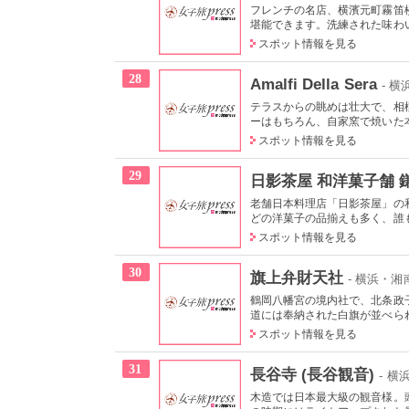
フレンチの名店、横濱元町霧笛
堪能できます。洗練された味わい
スポット情報を見る
28
Amalfi Della Sera
- 
テラスからの眺めは壮大で、相
ーはもちろん、自家窯で焼いた本
スポット情報を見る
29
日影茶屋 和洋菓子舗 
老舗日本料理店「日影茶屋」の
どの洋菓子の品揃えも多く、誰も
スポット情報を見る
30
旗上弁財天社
- 横浜・
鶴岡八幡宮の境内社で、北条政
道には奉納された白旗が並べられ
スポット情報を見る
31
長谷寺 (長谷観音)
- 
木造では日本最大級の観音様。