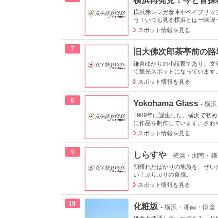
横浜赤レンガ倉庫やベイブリッ
う！いつも見る横浜とは一味違う
スポット情報を見る
7
旧大佛次郎茶亭前の路
鎌倉ゆかりの小説家であり、文
て観光スポットになっています。
スポット情報を見る
8
Yokohama Glass
- 
1989年に誕生した、横浜で
に作品を制作しています。さわや
スポット情報を見る
9
しらすや
- 横浜・湘南・
朝獲れたばかりの地魚を、ぜい
い！ぷりぷりの食感。
スポット情報を見る
10
化粧坂
- 横浜・湘南・鎌倉