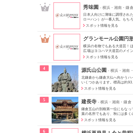
秀味園
- 横浜・湘南・鎌
2
日本人向けに薄味に調理された
ローハン）が一番人気。もちろん
スポット情報を見る
グランモール公園円
3
横浜の名物でもある大道芸！
広場はヨコハマ大道芸のメインス
スポット情報を見る
4
源氏山公園
- 横浜・湘南
北鎌倉から鎌倉大仏へ向かうハ
いくつかあります。標高は約93メ
スポット情報を見る
5
建長寺
- 横浜・湘南・鎌倉
鎌倉五山の別格第一位にもなっ
葉の名所でもあり、秋には多くの
スポット情報を見る
6
横浜再発見！今と昔探