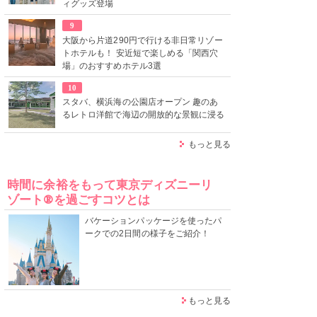
ィグッズ登場
9
大阪から片道290円で行ける非日常リゾー
トホテルも！ 安近短で楽しめる「関西穴
場」のおすすめホテル3選
10
スタバ、横浜海の公園店オープン 趣のあ
るレトロ洋館で海辺の開放的な景観に浸る
もっと見る
時間に余裕をもって東京ディズニーリ
ゾート®を過ごすコツとは
バケーションパッケージを使ったパ
ークでの2日間の様子をご紹介！
もっと見る