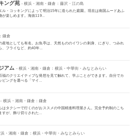
キング苑
- 横浜・湘南・鎌倉：藤沢・江の島
エル・コッキングによって明治15年に造られた庭園。現在は南国ムードあふ
楽しめます。海抜119...
：鎌倉
の産地としても有名。お魚亭は、天然もののイワシの刺身、にぎり、つみれ
フライなど、約40年...
ジアム
- 横浜・湘南・鎌倉：横浜・中華街・みなとみらい
百福のクリエイティブな発想を見て触れて、学ぶことができます。自分でカ
ピングを選べる「マイ...
- 横浜・湘南・鎌倉：鎌倉
らはタクシーで行くのがおススメの中国精進料理屋さん。完全予約制のこち
すが、飾り切りされた...
 横浜・湘南・鎌倉：横浜・中華街・みなとみらい