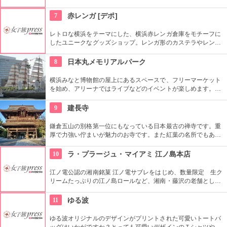
の音楽が心地よく響きます。スイーツ好きには抹茶とココナッ
ツのパフェ、コーヒー好きにはシングルオリジンコーヒーを用
7
赤レンガ [デポ]
意。ランチはシチューなどにも相性のよい、おかわり自由のパ
ンがついて好評です。
レトロな横浜をテーマにした、横浜赤レンガ倉庫をモチーフに
したユニークなグッズショップ。レンガ形のカステラやレンガ
柄のチョコレートなど、定番ながらもシャレのきいたオシャレ
な商品がいろいろ。お手ごろ価格のお土産が探せます。
8
日本丸メモリアルパーク
横浜みなと博物館の屋上にあるスペースで、フリーマーケット
を始め、アリーナではライブなどのイベントが楽しめます。も
ともとは船の修繕用に建設されたドックで今では国の重要文化
財に指定されています。
9
建長寺
鎌倉五山の別格第一位にもなっている日本最古の禅寺です。重
厚で力強い佇まいが魅力のお寺です。また紅葉の名所でもあ
り、秋には多くの人で賑わいます。約1時間の座禅修行もお勧
めの1つ。静かなお堂で自分の呼吸の音だけに耳を傾け、無心
10
ラ・プラージュ・マイアミ 江ノ島本店
の境地を目指します。
江ノ電公認の湘南銘菓 江ノ電サブレをはじめ、数量限定 生ク
リームたっぷりの江ノ島ロールなど、湘南・藤沢の老舗として
長年愛されてきた洋菓子店。限定商品はお早めに！
11
ゆる波
ゆる波オリジナルのデザインがプリントされた可愛いトートバ
ッグはいかがですか？とっても可愛いデザインのＴシャツやて