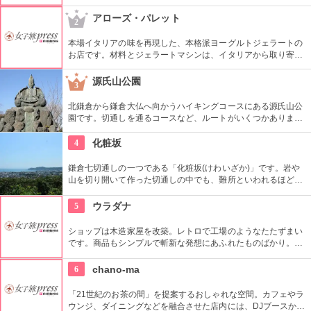
カレラによる1997年の屋外作品です。クイーンズスクエア横浜
内にあるクイーンズパークで、その美しいドレープと伸びやか
アローズ・パレット
2
な羽をテーマにした幻想的な姿を見ることができます。
本場イタリアの味を再現した、本格派ヨーグルトジェラートの
お店です。材料とジェラートマシンは、イタリアから取り寄せ
ている本気ぶり。ヨーグルトの酸味がきいた、さっぱりとした
飽きのこない味わいです。お買い物の休憩にいかが。
源氏山公園
3
北鎌倉から鎌倉大仏へ向かうハイキングコースにある源氏山公
園です。切通しを通るコースなど、ルートがいくつかありま
す。標高は約93メートルですが、コースに寄ってはかなり険し
い道を登る場合も。公園中央の頼朝像がシンボルです。
4
化粧坂
鎌倉七切通しの一つである「化粧坂(けわいざか)」です。岩や
山を切り開いて作った切通しの中でも、難所といわれるほど化
粧坂は急勾配の坂です。ハイキングというより登山に近いの
で、ヒールやブーツは厳禁です！頂上の源氏山公園にシートを
5
ウラダナ
ひいてお弁当を食べるのもお勧めです。
ショップは木造家屋を改築。レトロで工場のようなたたずまい
です。商品もシンプルで斬新な発想にあふれたものばかり。オ
リジナルブランドの「灰汁」の服やセミオーダーで手作りの靴
「nabe」を中心に展開しています。
6
chano-ma
「21世紀のお茶の間」を提案するおしゃれな空間。カフェやラ
ウンジ、ダイニングなどを融合させた店内には、DJブースから