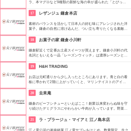
ラ、本マグロなど9種類の新鮮な海の幸が盛られた「とびっち
ょ丼」など、豪快な盛りのメニューが豊富。釜揚げシラスと生
シラスの食感の違いが楽しめるお寿司や、サザエなどの御膳料
17
レザンジュ 鎌倉本店
理、まかない丼も人気です。
素材のバランスを活かして日本人の好む味にアレンジされた洋
菓子。鎌倉の自然に溶け込んだ、つい立ち寄りたくなる素敵な
雰囲気のお店です！
18
お菓子の家 鎌倉小川軒
鎌倉駅近くで定番お土産スイーツが買えます。鎌倉小川軒の代
名詞ともいえる一品「レーズンウィッチ」は濃厚レーズンとな
バタークリームをサクサクのバターサブレで挟んだ贅沢なレー
ズンサンド。地元の人からも愛されています。
19
H&H TRADING
お店は元町通りから少し入ったところにあります。青と白の看
板に導かれて2階に上がっていくと、マリンテイストのアイテ
ムたちが出迎えてくれます。雑貨やウエア、アクセサリーをは
じめ米国アンティークなどの幅広い品揃えが魅力！多種多様な
20
去耒庵
アイテムが積み重なるように置かれていて、まさに掘り出し物
が見つかりそうです。
鎌倉のビーフシチューといえばここ！創業以来変わらぬ味を守
り続けたデミグラスにやわらかい牛肉が入っています。野菜も
ゴロゴロと大きく食べ応えありのシチューです。景観重要建築
にも指定されている古民家の店舗にも一見の価値あり！
21
ラ・プラージュ・マイアミ 江ノ島本店
江ノ電公認の湘南銘菓 江ノ電サブレをはじめ、数量限定 生ク