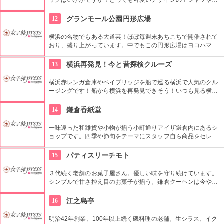
ぬぐいも！贈り物にもぜひご利用ください！
12
グランモール公園円形広場
横浜の名物でもある大道芸！ほぼ毎週末あちこちで開催されて
おり、盛り上がっています。中でもこの円形広場はヨコハマ大
道芸のメインスタジアム！階段は客席へと早変わり！次々と疲
労される、驚きの芸に子供も大人も釘付けです！
13
横浜再発見！今と昔探検クルーズ
横浜赤レンガ倉庫やベイブリッジを船で巡る横浜で人気のクル
ージングです！船から横浜を再発見できそう！いつも見る横浜
とは一味違う横浜をお楽しみください。工場夜景クルーズもあ
り煌びやかな横浜の工場夜景をご覧いただけます！
14
鎌倉香紙堂
一味違った和雑貨や小物が揃う小町通りアイザ鎌倉内にあるシ
ョップです。四季や節句をテーマにスタッフ自ら商品をセレク
トしているこだわりのお店。店内に色鮮やかに並んだご祝儀袋
や手ぬぐいは、見ているだけで心がわくわくします！
15
パティスリーチモト
３代続く老舗のお菓子屋さん。優しい味を守り続けています。
シンプルで甘さ控え目のお菓子が揃う。鎌倉クーヘンは今や鎌
倉土産の定番。日替わりでシフォンケーキも選べるので、散策
で疲れたら一服してみては。
16
江之島亭
明治42年創業、100年以上続く磯料理の老舗。生シラス、イク