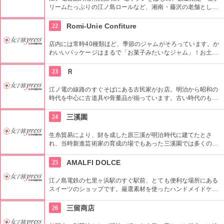
リームたっぷりの江ノ島ロールなど、湘南・藤沢の老舗として
長年愛されてきた洋菓子店。限定商品はお早めに！
22
Romi-Unie Confiture
店内には常時40種類ほど、季節のジャムがそろっています。か
わいいパッケージはまるで「お菓子みたいなジャム」！お土産
やギフトにもピッタリです。いつも食べているトーストやヨー
グルト、クッキーに華をそえるジャムたちです。
23
Ｒ
江ノ電の線路のすぐそばにある古民家がお店。明治から昭和の
時代を中心に古道具や骨董品が揃っています。古い時代のもの
をクールに使おうというのが、このお店のポリシーです。器や
棚、机、椅子など、なかには古いものとは思えない逸品もあり
24
三溪園
ます。
生糸貿易により、財を成した原三溪が明治時代に建てたとさ
れ、当時新進芸術家の育成の場でもあった三溪園では多くの作
品が境内で生まれました。広大な敷地内にはいくつもの重要文
化財や、四季折々の花があふれていて、散策にぴったりです。
25
AMALFI DOLCE
江ノ島電鉄の七里ヶ浜駅のすぐ駅前、とても便利な場所にある
スイーツのショップです。厳選素材を使ったハンドメイドケー
キなどの生菓子が12種類、風味豊かな焼き菓子が12種類ほど並
んで、お店の中は甘い香りでいっぱい！お土産やプレゼントに
26
三留商店
ちょうどいいお菓子が揃っています。