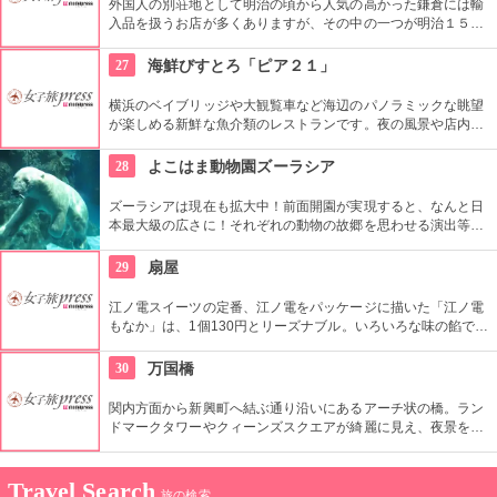
外国人の別荘地として明治の頃から人気の高かった鎌倉には輸
入品を扱うお店が多くありますが、その中の一つが明治１５年
から続く輸入食材店「三留商店」です、老舗が仕入れるワイン
やオリーブオイルをはじめとする食材はどれをとってもはずれ
27
海鮮びすとろ「ピア２１」
なし。
横浜のベイブリッジや大観覧車など海辺のパノラミックな眺望
が楽しめる新鮮な魚介類のレストランです。夜の風景や店内
は、ロマンチックな雰囲気に変わります。いつのまにか、クル
ージングデートをしているる気分に！？
28
よこはま動物園ズーラシア
ズーラシアは現在も拡大中！前面開園が実現すると、なんと日
本最大級の広さに！それぞれの動物の故郷を思わせる演出等に
より、現地の雰囲気を体感できます！まるで世界を旅している
かのような楽しさ！ぜひ大自然の醍醐味をお楽しみください。
29
扇屋
江ノ電スイーツの定番、江ノ電をパッケージに描いた「江ノ電
もなか」は、1個130円とリーズナブル。いろいろな味の餡でつ
くられた詰め合わせセットも好評です。そのほか、見た目は干
物、中身はスイーツという風変わりな「ひものサブレー」も。
30
万国橋
関内方面から新興町へ結ぶ通り沿いにあるアーチ状の橋。ラン
ドマークタワーやクィーンズスクエアが綺麗に見え、夜景を楽
しめるスポット。テレビドラマなどのロケ地によく使われるこ
ともあり、有名。
Travel Search
旅の検索