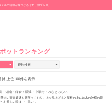
・ホテルの情報が見つかる［女子旅プレス］
スポットランキング
絞込検索
1日付 上位100件を表示
横浜・湘南・鎌倉：横浜・中華街・みなとみらい
中華街の商売繁盛を見守っており、上を見上げると屋根の上には水の神様の龍
お越しの際は、中国の...