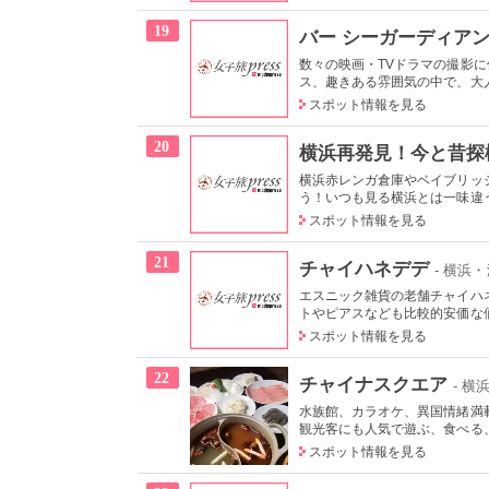
19
バー シーガーディア
数々の映画・TVドラマの撮影
ス、趣きある雰囲気の中で、大人
スポット情報を見る
20
横浜再発見！今と昔探
横浜赤レンガ倉庫やベイブリッ
う！いつも見る横浜とは一味違う
スポット情報を見る
21
チャイハネデデ
- 横浜
エスニック雑貨の老舗チャイハ
トやピアスなども比較的安価な
スポット情報を見る
22
チャイナスクエア
- 
水族館、カラオケ、異国情緒満
観光客にも人気で遊ぶ、食べる
スポット情報を見る