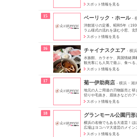
スポット情報を見る
15
ベーリック・ホール
-
洋館巡りの定番。昭和5年（19
ラム様式の流れを汲む小窓、玄関
スポット情報を見る
16
チャイナスクエア
- 
水族館、カラオケ、異国情緒満
観光客にも人気で遊ぶ、食べる
スポット情報を見る
17
菊一伊助商店
- 横浜・
地元の人ご用達の刃物販売と研
切りや毛抜き、眉抜きなどのアイ
スポット情報を見る
18
グランモール公園円形
横浜の名物でもある大道芸！ほ
広場はヨコハマ大道芸のメインス
スポット情報を見る