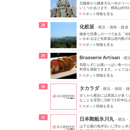
北鎌倉から鎌倉大仏へ向かうハ
いくつかあります。標高は約93メ
スポット情報を見る
28
化粧坂
- 横浜・湘南・鎌倉
鎌倉七切通しの一つである「化
いわれるほど化粧坂は急勾配の坂
スポット情報を見る
29
Brasserie Artisan
- 
気取らずにお腹いっぱい食べた
料理を堪能できます。シェフはパ
スポット情報を見る
30
タカラダ
- 横浜・湘南・
古くから横浜には異国人が多く
なことを背景に元町で130年以上
スポット情報を見る
31
日本郵船氷川丸
- 横浜
山下公園の海岸沿いに浮かぶ氷川