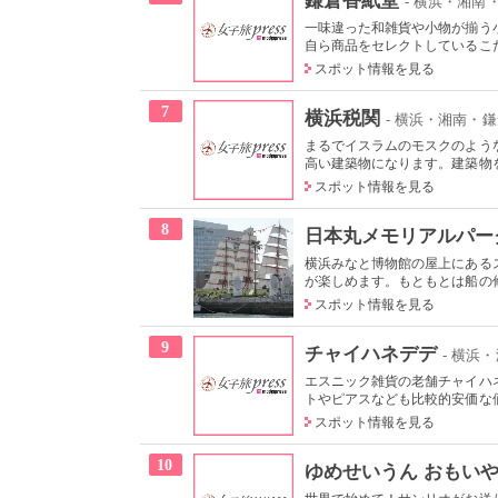
- 横浜・湘南
一味違った和雑貨や小物が揃う
自ら商品をセレクトしているこだ
スポット情報を見る
7
横浜税関
- 横浜・湘南・
まるでイスラムのモスクのよう
高い建築物になります。建築物を
スポット情報を見る
8
日本丸メモリアルパー
横浜みなと博物館の屋上にある
が楽しめます。もともとは船の修
スポット情報を見る
9
チャイハネデデ
- 横浜
エスニック雑貨の老舗チャイハ
トやピアスなども比較的安価な
スポット情報を見る
10
ゆめせいうん おもい