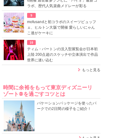
6開催 過去最多ゾンビに「バイオ」最新コ
ラボ、歴代人気楽曲メドレーが彩る
9
mofusandと初コラボのスイーツビュッフ
ェ、ヒルトン大阪で開催 愛らしいにゃん
こ達がケーキに
10
ティム・バートンの没入型展覧会が日本初
上陸 200点超のスケッチや立体演出で作品
世界に迷い込む
もっと見る
時間に余裕をもって東京ディズニーリ
ゾート®を過ごすコツとは
バケーションパッケージを使ったパ
ークでの2日間の様子をご紹介！
もっと見る