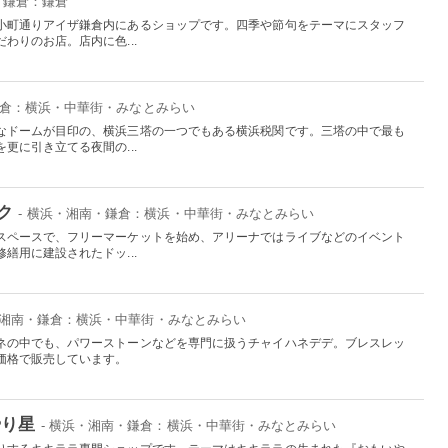
・鎌倉：鎌倉
小町通りアイザ鎌倉内にあるショップです。四季や節句をテーマにスタッフ
わりのお店。店内に色...
鎌倉：横浜・中華街・みなとみらい
なドームが目印の、横浜三塔の一つでもある横浜税関です。三塔の中で最も
更に引き立てる夜間の...
ク
- 横浜・湘南・鎌倉：横浜・中華街・みなとみらい
スペースで、フリーマーケットを始め、アリーナではライブなどのイベント
繕用に建設されたドッ...
・湘南・鎌倉：横浜・中華街・みなとみらい
ネの中でも、パワーストーンなどを専門に扱うチャイハネデデ。ブレスレッ
価格で販売しています。
やり星
- 横浜・湘南・鎌倉：横浜・中華街・みなとみらい