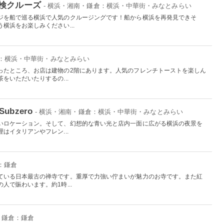
検クルーズ
- 横浜・湘南・鎌倉：横浜・中華街・みなとみらい
ジを船で巡る横浜で人気のクルージングです！船から横浜を再発見できそ
横浜をお楽しみください...
倉：横浜・中華街・みなとみらい
ったところ、お店は建物の2階にあります。人気のフレンチトーストを楽しん
をいただいたりするの...
 Subzero
- 横浜・湘南・鎌倉：横浜・中華街・みなとみらい
いロケーション。そして、幻想的な青い光と店内一面に広がる横浜の夜景を
はイタリアンやフレン...
：鎌倉
ている日本最古の禅寺です。重厚で力強い佇まいが魅力のお寺です。また紅
人で賑わいます。約1時...
・鎌倉：鎌倉