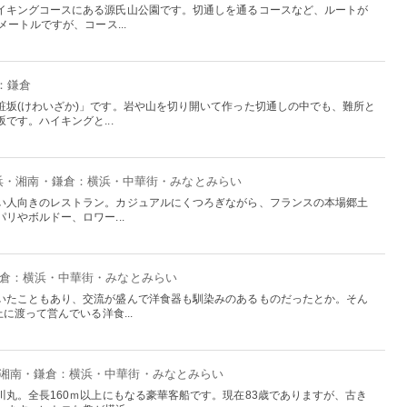
イキングコースにある源氏山公園です。切通しを通るコースなど、ルートが
ートルですが、コース...
：鎌倉
粧坂(けわいざか)」です。岩や山を切り開いて作った切通しの中でも、難所と
です。ハイキングと...
横浜・湘南・鎌倉：横浜・中華街・みなとみらい
い人向きのレストラン。カジュアルにくつろぎながら、フランスの本場郷土
リやボルドー、ロワー...
鎌倉：横浜・中華街・みなとみらい
いたこともあり、交流が盛んで洋食器も馴染みのあるものだったとか。そん
に渡って営んでいる洋食...
・湘南・鎌倉：横浜・中華街・みなとみらい
丸。全長160ｍ以上にもなる豪華客船です。現在83歳でありますが、古き