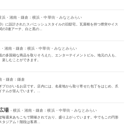
 横浜・湘南・鎌倉：横浜・中華街・みなとみらい
30）に設計されたスパニッシュスタイルの旧邸宅。瓦屋根を持つ煙突やイス
の3連アーチ、白と黒の...
横浜・湘南・鎌倉：横浜・中華街・みなとみらい
載の多国籍な商品を取りそろえた、エンターテイメントビル。地元の人も、
、楽しむことができます。
湘南・鎌倉：鎌倉
ぎプロがいるお店です。店内には、名産地から取り寄せた包丁をはじめ、爪
テムが並んでいます。...
広場
- 横浜・湘南・鎌倉：横浜・中華街・みなとみらい
ぼ毎週末あちこちで開催されており、盛り上がっています。中でもこの円形
タジアム！階段は客席...