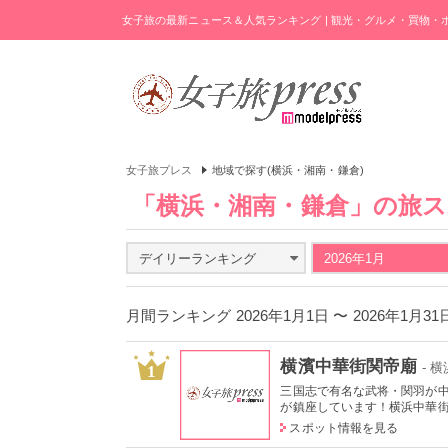
女子旅の最新ニュース＆人気ランキング | 観光・グルメ・買物
女子旅プレス
地域で探す(横浜・湘南・鎌倉)
「横浜・湘南・鎌倉」の旅
デイリーランキング
2026年1月
月間ランキング 2026年1月1日 〜 2026年1月3
横濱中華街関帝廟
- 
1
三国志で有名な武将・関羽が
が鎮座しています！横浜中華街へ
スポット情報を見る