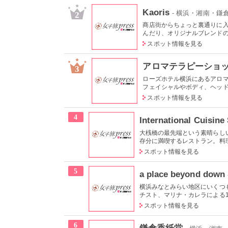
Kaoris
- 横浜・湘南・
2
商店街からちょっと裏通りに
んだり、オリジナルブレンドの紅
スポット情報を見る
アロマテラピーショッ
3
ローズホテル横浜にあるアロ
フェイシャルやボディ、ヘッドマ
スポット情報を見る
4
International Cuisine
大桟橋の最先端という素晴らし
存分に満喫するレストラン。料理
スポット情報を見る
5
a place beyond down
横浜みなとみらい地区にいくつ
チスト、マリナ・カレラによる19
スポット情報を見る
6
鎌倉香紙堂