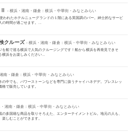
ンⅡ
- 横浜・湘南・鎌倉：横浜・中華街・みなとみらい
に使われたホテルニューグランドの１階にある英国調のバー。紳士的なサービ
の時間が過ごせます。...
検クルーズ
- 横浜・湘南・鎌倉：横浜・中華街・みなとみらい
ジを船で巡る横浜で人気のクルージングです！船から横浜を再発見できそ
横浜をお楽しみください...
・湘南・鎌倉：横浜・中華街・みなとみらい
ネの中でも、パワーストーンなどを専門に扱うチャイハネデデ。ブレスレッ
価格で販売しています。
横浜・湘南・鎌倉：横浜・中華街・みなとみらい
載の多国籍な商品を取りそろえた、エンターテイメントビル。地元の人も、
、楽しむことができます。