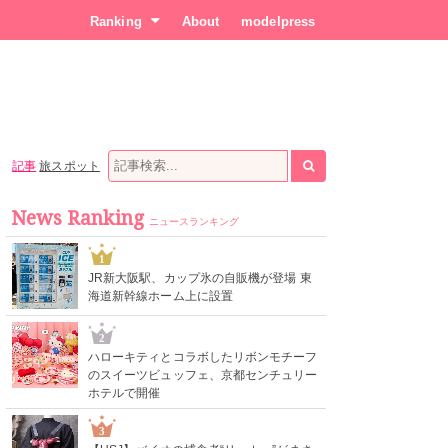
Ranking
About
modelpress
記事
旅スポット
News Ranking
ニュースランキング
1
JR新大阪駅、カップ氷の自販機が登場 東
海道新幹線ホーム上に設置
2
ハローキティとコラボしたリボンモチーフ
のスイーツビュッフェ、京都センチュリー
ホテルで開催
3