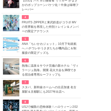
【USJ】バイオの捕食者“リッカー”がまさ
かのポップコーンバケツ化！中身は味噌フ
レーバー
4
FRUITS ZIPPERと東武鉄道がコラボ MV
の世界観を再現した特別トレイン＆メンバ
ーの限定アナウンス
5
ANA「ちいかわジェット」10月下旬就航
へ ハチワレやうさぎたちが機内品に＆制
服姿の限定グッズも
6
熱海に温泉＆サウナ完備の新ホテル「ヴィ
ラージュ熱海」開業 花火大会を満喫でき
る宿泊者専用ルーフトップも
7
スタバ、新幹線ホームへの出店加速 名古
屋駅＆京都駅にも2027年出店へ
8
USJで極限の恐怖体験！ハロウィーン202