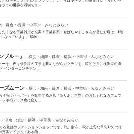
りするキキララ専門ショップです。テーマはキキララの生まれた『おもいや
ララの世界を満喫でき...
湘南・鎌倉：横浜・中華街・みなとみらい
したくなる手芸雑貨が充実！手芸作家・せばたやすこさんが営むお店は、1階
なっています。1階の...
ンブルー」
- 横浜・湘南・鎌倉：横浜・中華街・みなとみらい
ヒーを、夜は横浜港の夜景を眺めながらカクテルを。時間と共に横浜港の違
 インターコンチネン...
ーズムーン
- 横浜・湘南・鎌倉：横浜・中華街・みなとみらい
ありあけハーバー」を販売するお店「ありあけ本館」のおしゃれなカフェで
ッキのテラス席に座り...
横浜・湘南・鎌倉：横浜・中華街・みなとみらい
構える老舗のファッションショップです。鞄、財布、靴が上質な革で1つ1つ丁
定番アイテムである鞄...