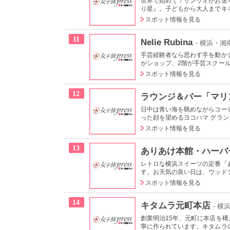
世界で始めて！サンリオがお送
り星』。子どもから大人までキキ
スポット情報を見る
11
Nelie Rubina
- 横浜・
手芸経験者なら思わず手を動か
がショップ、2階が手芸スクールに
スポット情報を見る
12
ラウンジ＆バー「マリ
日中は青い海を眺めながらコー
った顔を望めるヨコハマ グランド
スポット情報を見る
13
ありあけ本館・ハーバ
レトロな横浜スイーツの定番「
す。お天気の良い日は、ウッドデ
スポット情報を見る
14
キタムラ元町本店
- 
創業明治15年、元町に本店を
寧に作られています。キタムラの