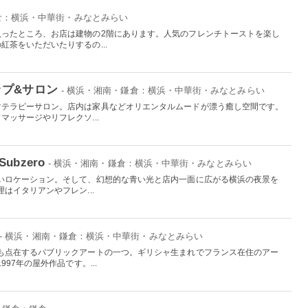
鎌倉：横浜・中華街・みなとみらい
入ったところ、お店は建物の2階にあります。人気のフレンチトーストを楽し
茶をいただいたりするの...
プ&サロン
- 横浜・湘南・鎌倉：横浜・中華街・みなとみらい
マテラピーサロン。店内は家具などオリエンタルムードが漂う癒し空間です。
ッサージやリフレクソ...
 Subzero
- 横浜・湘南・鎌倉：横浜・中華街・みなとみらい
いロケーション。そして、幻想的な青い光と店内一面に広がる横浜の夜景を
はイタリアンやフレン...
- 横浜・湘南・鎌倉：横浜・中華街・みなとみらい
も点在するパブリックアートの一つ。ギリシャ生まれでフランス在住のアー
97年の屋外作品です。...