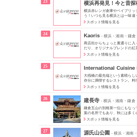
23
横浜再発見！今と昔探
横浜赤レンガ倉庫やベイブリッ
う！いつも見る横浜とは一味違う
スポット情報を見る
24
Kaoris
- 横浜・湘南・鎌
商店街からちょっと裏通りに入
だり、オリジナルブレンドの紅茶
スポット情報を見る
25
International Cuisine
大桟橋の最先端という素晴らし
存分に満喫するレストラン。料理
スポット情報を見る
26
建長寺
- 横浜・湘南・鎌倉
鎌倉五山の別格第一位にもなっ
葉の名所でもあり、秋には多くの
スポット情報を見る
27
源氏山公園
- 横浜・湘南