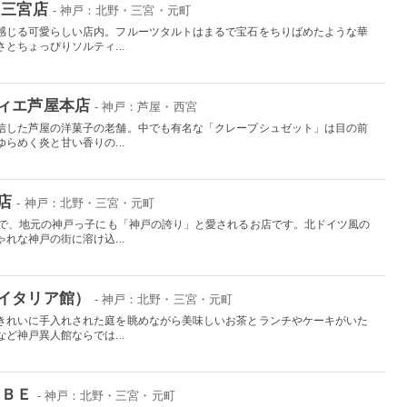
 三宮店
- 神戸：北野・三宮・元町
感じる可愛らしい店内。フルーツタルトはまるで宝石をちりばめたような華
とちょっぴりソルティ...
ィエ芦屋本店
- 神戸：芦屋・西宮
信した芦屋の洋菓子の老舗。中でも有名な「クレープシュゼット」は目の前
らめく炎と甘い香りの...
店
- 神戸：北野・三宮・元町
店で、地元の神戸っ子にも「神戸の誇り」と愛されるお店です。北ドイツ風の
れな神戸の街に溶け込...
イタリア館）
- 神戸：北野・三宮・元町
きれいに手入れされた庭を眺めながら美味しいお茶とランチやケーキがいた
ど神戸異人館ならでは...
ＯＢＥ
- 神戸：北野・三宮・元町