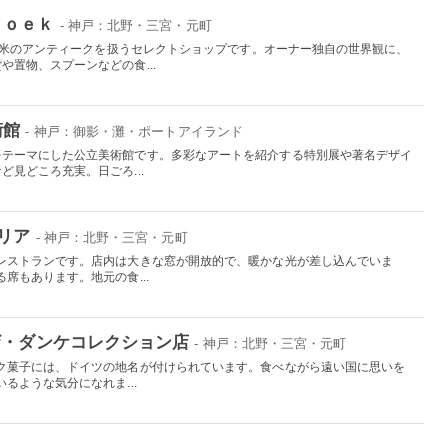
ｂｏｅｋ
- 神戸：北野・三宮・元町
ての欧米のアンティークを扱うセレクトショップです。オーナー独自の世界観に、
置物、スプーンなどの食...
術館
- 神戸：御影・灘・ポートアイランド
をテーマにした公立美術館です。多彩なアートを紹介する特別展や著名デザイ
見どころ充実。日ごろ...
リア
- 神戸：北野・三宮・元町
レストランです。店内は大きな窓が開放的で、暖かな光が差し込んでいま
席もあります。地元の食...
ザ・ダンケコレクション店
- 神戸：北野・三宮・元町
ク菓子には、ドイツの地名が付けられています。食べながら遠い国に思いを
るような気分になれま...