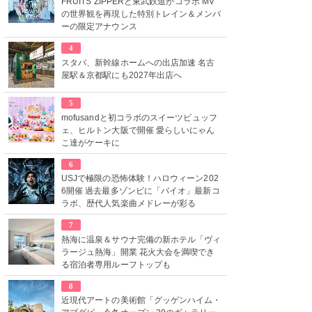
FRUITS ZIPPERと東武鉄道がコラボ MV
の世界観を再現した特別トレイン＆メンバ
ーの限定アナウンス
4
スタバ、新幹線ホームへの出店加速 名古
屋駅＆京都駅にも2027年出店へ
5
mofusandと初コラボのスイーツビュッフ
ェ、ヒルトン大阪で開催 愛らしいにゃん
こ達がケーキに
6
USJで極限の恐怖体験！ハロウィーン202
6開催 過去最多ゾンビに「バイオ」最新コ
ラボ、歴代人気楽曲メドレーが彩る
7
熱海に温泉＆サウナ完備の新ホテル「ヴィ
ラージュ熱海」開業 花火大会を満喫でき
る宿泊者専用ルーフトップも
8
近現代アートの美術館「グッゲンハイム・