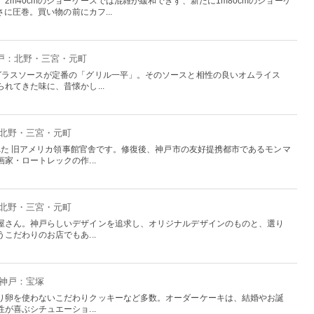
2m40cmのショーケースでは混雑が緩和できず、新たに1m80cmのショーケ
さに圧巻。買い物の前にカフ...
神戸：北野・三宮・元町
グラスソースが定番の「グリル一平」。そのソースと相性の良いオムライス
れてきた味に、昔懐かし...
：北野・三宮・元町
された 旧アメリカ領事館官舎です。修復後、神戸市の友好提携都市であるモンマ
家・ロートレックの作...
：北野・三宮・元町
屋さん。神戸らしいデザインを追求し、オリジナルデザインのものと、選り
こだわりのお店でもあ...
 神戸：宝塚
り卵を使わないこだわりクッキーなど多数。オーダーケーキは、結婚やお誕
が喜ぶシチュエーショ...