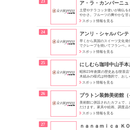
23
ア・ラ・カンパーニュ
土壁やテラコッタ使いが南仏を
やかさ。フルーツの爽やかな甘さ
スポット情報を見る
24
アンリ・シャルパンテ
早くから異国のスイーツ文化発
でクレープを焼いてフランベ。ゆ
スポット情報を見る
25
にしむら珈琲中山手本
昭和23年創業の歴史ある喫茶
木組みの様式は特徴的で、おしゃ
スポット情報を見る
26
プラトン装飾美術館（
美術館に併設されたカフェで、
だけます。家具や絵画、調度品な
スポット情報を見る
27
ｎａｎａｍｉｃａ Ｋ