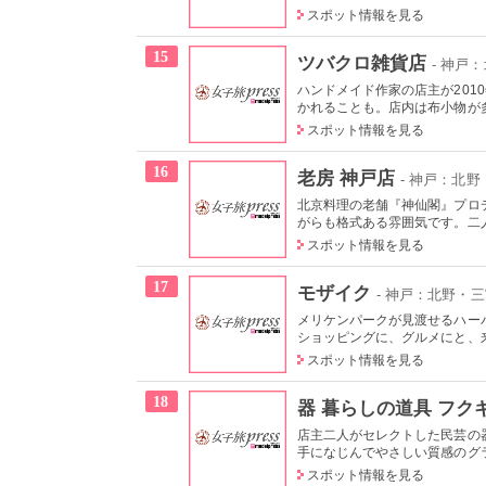
スポット情報を見る
15
ツバクロ雑貨店
- 神戸
ハンドメイド作家の店主が20
かれることも。店内は布小物が多
スポット情報を見る
16
老房 神戸店
- 神戸：北
北京料理の老舗『神仙閣』プロ
がらも格式ある雰囲気です。二人
スポット情報を見る
17
モザイク
- 神戸：北野・
メリケンパークが見渡せるハー
ショッピングに、グルメにと、来
スポット情報を見る
18
器 暮らしの道具 フク
店主二人がセレクトした民芸の
手になじんでやさしい質感のグラ
スポット情報を見る