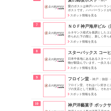
- 神戸
愛のポストは神戸ハーバーラン
ポストです。ハーバーランドが街開
スポット情報を見る
7
ＮＯＦ神戸海岸ビル（
ルネサンス様式を基調としたエ
作られた下の階と、新しく作られ
スポット情報を見る
8
スターバックス コー
日本中各地にあるあるスターバ
物が馴染んでいます。一歩入ると
スポット情報を見る
9
フロイン堂
- 神戸：御
フロイン堂、それはパン好きに
ブの支店として創業し、それから
スポット情報を見る
10
神戸洋藝菓子 ボック