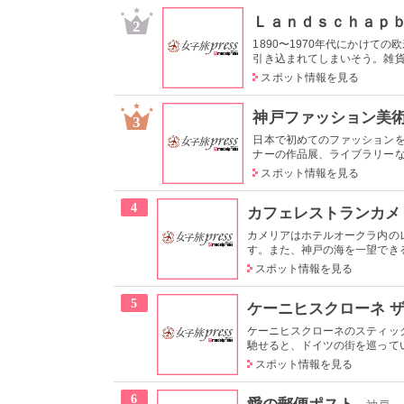
Ｌａｎｄｓｃｈａｐ
2
1890〜1970年代にかけ
引き込まれてしまいそう。雑貨や
スポット情報を見る
神戸ファッション美
3
日本で初めてのファッション
ナーの作品展、ライブラリーなど
スポット情報を見る
4
カフェレストランカメ
カメリアはホテルオークラ内の
す。また、神戸の海を一望できる
スポット情報を見る
5
ケーニヒスクローネ 
ケーニヒスクローネのスティッ
馳せると、ドイツの街を巡ってい
スポット情報を見る
6
愛の郵便ポスト