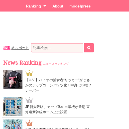
Ranking
About
modelpress
記事
旅スポット
News Ranking
ニュースランキング
1
【USJ】バイオの捕食者“リッカー”がまさ
かのポップコーンバケツ化！中身は味噌フ
レーバー
2
JR新大阪駅、カップ氷の自販機が登場 東
海道新幹線ホーム上に設置
3