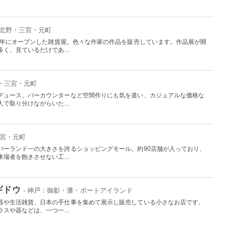
：北野・三宮・元町
10年にオープンした雑貨屋。色々な作家の作品を販売しています。作品展が開
く、見ているだけであ...
野・三宮・元町
デュース。バーカウンターなど空間作りにも気を遣い、カジュアルな価格な
で取り分けながらいた...
三宮・元町
バーランド一の大きさを誇るショッピングモール。約90店舗が入っており、
場者を飽きさせない工...
ギドウ
- 神戸：御影・灘・ポートアイランド
器や生活雑貨、日本の手仕事を集めて展示し販売している小さなお店です。
スや器などは、一つ一...