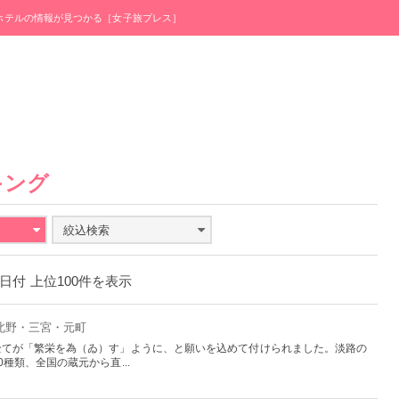
・ホテルの情報が見つかる［女子旅プレス］
キング
絞込検索
月3日付 上位100件を表示
：北野・三宮・元町
全てが「繁栄を為（ゐ）す」ように、と願いを込めて付けられました。淡路の
種類、全国の蔵元から直...