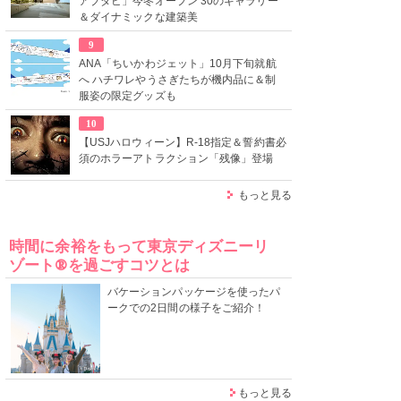
アブダビ」今冬オープン 30のギャラリー
＆ダイナミックな建築美
9
ANA「ちいかわジェット」10月下旬就航
へ ハチワレやうさぎたちが機内品に＆制
服姿の限定グッズも
10
【USJハロウィーン】R-18指定＆誓約書必
須のホラーアトラクション「残像」登場
もっと見る
時間に余裕をもって東京ディズニーリ
ゾート®を過ごすコツとは
バケーションパッケージを使ったパ
ークでの2日間の様子をご紹介！
もっと見る