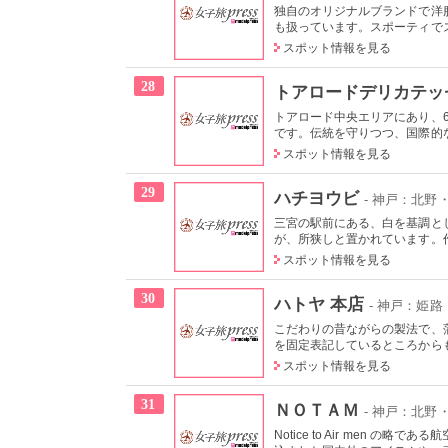
独自のオリジナルブランドで洋服を
も扱っています。スポーティでス
スポット情報を見る
28
トアロードデリカテッ
トアロード中央エリアにあり、
です。伝統を守りつつ、国際的な
スポット情報を見る
29
ハチヨウビ
- 神戸：北野
三宮の駅前にある、白を基調と
が、所狭しと置かれています。作
スポット情報を見る
30
ハトヤ 本店
- 神戸：姫路
こだわりの昔ながらの製法で、
を固定表記しているところからも
スポット情報を見る
31
ＮＯＴＡＭ
- 神戸：北野
Notice to Air men