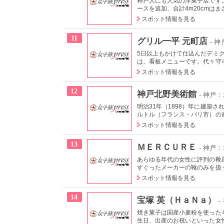
神戸人にも人気の洋菓子店です。
ースを追加、合計4m20cmはま
スポット情報を見る
11
グリル一平 元町店
- 
5日以上もかけて仕込んだデミ
は、看板メニューです。代々守ら
スポット情報を見る
12
神戸北野美術館
- 神戸
明治31年（1898）年に建築
ルトル（フランス・パリ市）の画
スポット情報を見る
13
ＭＥＲＣＵＲＥ
- 神戸
あらゆる年代の女性に評判の靴
すぐったメーカーの靴のみを扱う
スポット情報を見る
14
宝塚 英（ＨａＮａ）
-
焼き菓子は国産小麦粉を使った
生日、出産のお祝いといった女性