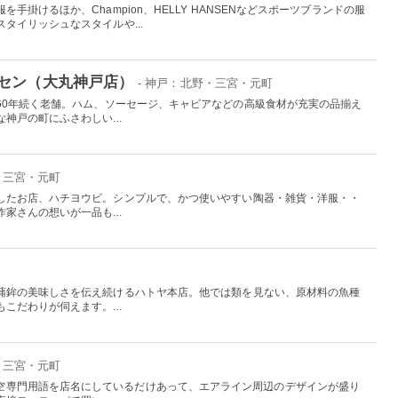
手掛けるほか、Champion、HELLY HANSENなどスポーツブランドの服
タイリッシュなスタイルや...
セン（大丸神戸店）
- 神戸：北野・三宮・元町
60年続く老舗。ハム、ソーセージ、キャビアなどの高級食材が充実の品揃え
神戸の町にふさわしい...
・三宮・元町
したお店、ハチヨウビ。シンプルで、かつ使いやすい陶器・雑貨・洋服・・
家さんの想いが一品も...
蒲鉾の美味しさを伝え続けるハトヤ本店。他では類を見ない、原材料の魚種
こだわりが伺えます。...
・三宮・元町
 の略である航空専門用語を店名にしているだけあって、エアライン周辺のデザインが盛り