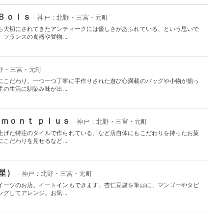
 Ｂｏｉｓ
- 神戸：北野・三宮・元町
ら大切にされてきたアンティークには優しさがあふれている、という思いで
フランスの食器や置物...
北野・三宮・元町
にこだわり、一つ一つ丁寧に手作りされた遊び心満載のバッグや小物が揃っ
の生活に馴染み味が出...
 ｍｏｎｔ ｐｌｕｓ
- 神戸：北野・三宮・元町
上げた特注のタイルで作られている、など店自体にもこだわりを持ったお菓
こだわりを見せるなど...
星）
- 神戸：北野・三宮・元町
イーツのお店。イートインもできます。杏仁豆腐を筆頭に、マンゴーやタピ
グしてアレンジ。お気...