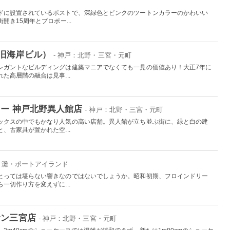
ドに設置されているポストで、深緑色とピンクのツートンカラーのかわいい
き15周年とプロポー...
旧海岸ビル）
- 神戸：北野・三宮・元町
レガントなビルディングは建築マニアでなくても一見の価値あり！大正7年に
た高層階の融合は見事...
ヒー 神戸北野異人館店
- 神戸：北野・三宮・元町
ックスの中でもかなり人気の高い店舗。異人館が立ち並ぶ街に、緑と白の建
、古家具が置かれた空...
影・灘・ポートアイランド
とっては堪らない響きなのではないでしょうか。昭和初期、フロインドリー
一切作り方を変えずに...
サン三宮店
- 神戸：北野・三宮・元町