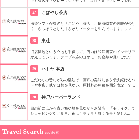
でも有名な「クレープシュゼット」は目の前でクレープを焼い
てフランベ。ゆらめく炎と甘い香りの中で誰もがうっとり。
27
こばやし茶店
抹茶ソフトが有名な「こばやし茶店」。抹茶特有の苦味が少な
く、さっぱりとした甘さがリピーターを生んでいます。ソフト
タイプとコーンキャップのついた固いタイプのどちらかを選べ
ます。暑い日にはグリーンティーもおすすめ。
28
東荘
旧居留地という立地も手伝って、店内は和洋折衷のインテリア
が光っています。テーブル席のほかに、お座敷や掘りごたつ席
もあり、おめでたい席や家族の集まりなど、プライベート感を
出しつつリラックスしたいというときに。
29
ハトヤ 本店
こだわりの昔ながらの製法で、蒲鉾の美味しさを伝え続けるハ
トヤ本店。他では類を見ない、原材料の魚種を固定表記してい
るところからもこだわりが伺えます。予約すれば、1500円で蒲
鉾作りが体験できる教室がある他、工場見学もできます！
30
神戸ハーバーランド
目の前に広がる青い海や船を見ながらお散歩、『モザイク』で
ショッピングやお食事。夜はキラキラと輝く夜景を楽しん
で…。活気あふれる神戸の定番スポットです。ベタかもしれま
せんが、初めての神戸で、観光をまだ体験していない方はぜ
ひ。
Travel Search
旅の検索