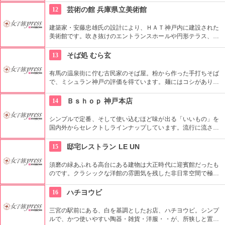
おり、どれも確かに優しい印象を与えてくれます。店内の席か
12
芸術の館 兵庫県立美術館
らは、隣接する文化財である洋館などが見えるそうですよ。
建築家・安藤忠雄氏の設計により、ＨＡＴ神戸内に建設された
美術館です。吹き抜けのエントランスホールや円形テラス、海
を見渡せる階段など建物そのものにも芸術を感じます。常時展
示室では兵庫県ゆかりの作家を中心とし、国内外約８０００点
13
そば処 むら玄
の作品を展示しています。美術情報センターや、アトリエ、レ
ストランもあります。
有馬の温泉街に佇む古民家のそば屋。粉から作った手打ちそば
で、ミシュラン神戸の評価を得ています。麺にはコシがあり、
つるつるした美しい照りが。温泉旅行の際はぜひ訪れておきた
いお店です。行列ができる人気店なので確認は必須。
14
Ｂｓｈｏｐ 神戸本店
シンプルで定番、そして使い込むほど味が出る「いいもの」を
国内外からセレクトしラインナップしています。流行に流され
ない長く愛されるものたちが詰まったお店。
15
邸宅レストラン LE UN
須磨の緑あふれる高台にある建物は大正時代に迎賓館だったも
のです。クラシックな洋館の雰囲気を残した非日常空間で極上
のフレンチをいただくことができます。どんなシチュエーショ
ンで行こうか、ワクワクしませんか？
16
ハチヨウビ
三宮の駅前にある、白を基調としたお店、ハチヨウビ。シンプ
ルで、かつ使いやすい陶器・雑貨・洋服・・が、所狭しと置か