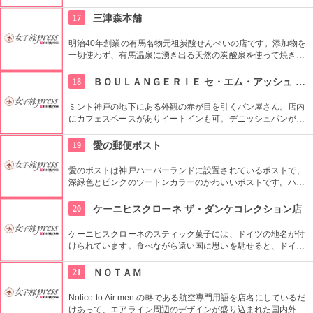
れています。作家さんの想いが一品ものも多いので、お気に入
りを見つけたら早い者勝ちですよ。
17
三津森本舗
明治40年創業の有馬名物元祖炭酸せんべいの店です。添加物を
一切使わず、有馬温泉に湧き出る天然の炭酸泉を使って焼き上
げたせんべいです。店内では職人さんが炭酸煎餅を焼いている
ところを見学できます。袋入りや丸缶入りなどが有馬温泉のお
18
ＢＯＵＬＡＮＧＥＲＩＥ セ・エム・アッシュ ミント神戸店
土産として喜ばれています。
ミント神戸の地下にある外観の赤が目を引くパン屋さん。店内
にカフェスペースがありイートインも可。デニッシュパンが人
気で、チョコ、ナッツ、フルーツなど豊富で選ぶのが楽しい！
19
愛の郵便ポスト
愛のポストは神戸ハーバーランドに設置されているポストで、
深緑色とピンクのツートンカラーのかわいいポストです。ハー
バーランドが街開き15周年とプロポーズをするのにふわさわし
い場所としてＮＰＣ法人から「恋人の聖地」に認定された記念
20
ケーニヒスクローネ ザ・ダンケコレクション店
に設置されたポストです。普通のポストと同様に投函できま
す。
ケーニヒスクローネのスティック菓子には、ドイツの地名が付
けられています。食べながら遠い国に思いを馳せると、ドイツ
の街を巡っているような気分になれます。ダンケコレクション
店は女性に人気のカフェです。1Fにはケーキが並び、テイクア
21
ＮＯＴＡＭ
ウトできます。
Notice to Air men の略である航空専門用語を店名にしているだ
けあって、エアライン周辺のデザインが盛り込まれた国内外の