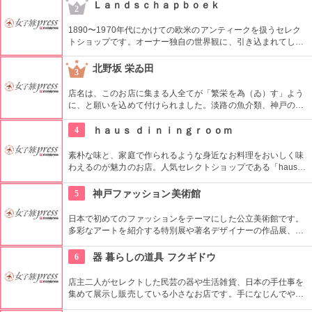
にあり、フレンドリーな店員さんに好みを伝えればピッタリの
Ｌａｎｄｓｃｈａｐｂｏｅｋ
2
ものを見つけてくれます♪とにかく人気なので、予約していっ
た方が安全です。
1890〜1970年代にかけての欧米のアンティークを扱うセレク
トショップです。オーナー独自の世界観に、引き込まれてしま
いそう。雑貨や置物、スプーンなどの食器類なども扱ってお
り、世界観の合う人にはたまらない品々がお店で待っていま
北野坂 栄ゐ田
3
す。
店名は、このお店に集まる人全てが「繁栄を為（ゐ）す」よう
に、と願いを込めて付けられました。淡路の魚介類、神戸の野
菜、常時約50種類、全国の蔵元から直接取り寄せる無濾過日本
酒が自慢です。旨いお料理に旨いお酒。幸せな時間を過ごすこ
4
ｈａｕｓ ｄｉｎｉｎｇｒｏｏｍ
とができる、いい大人のための居酒屋です。
素朴な味と、家庭で作られるような身近なお料理をおいしく味
わえるのが魅力のお店。人気セレクトショップである「haus」
の2Fという場所にある、いい意味でこじんまりとした店内は、
教会のイスやアーチ型の窓で薄ぼんやりとした明りのもと、相
5
神戸ファッション美術館
手と距離を縮められそうな空間です。
日本で初めてのファッションをテーマにした公立美術館です。
多彩なアートを紹介する特別展や著名デザイナーの作品展、ラ
イブラリーなど見どころ充実。日ごろからファッションが好き
な方、ファッション業界の方、ファッションを学ぶ方、必見で
6
器 暮らしの道具 フクギドウ
す。
店主二人がセレクトした民芸の器や生活雑貨、日本の手仕事を
集めて展示し販売している小さなお店です。手になじんでやさ
しい質感のグラスや器などは、一つ一つ手作りで温かみがあり