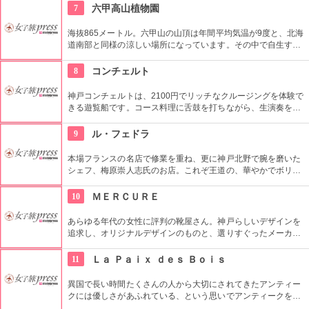
ます。不定期でイベントや作品の展示会を開催しています。
7
六甲高山植物園
海抜865メートル。六甲山の山頂は年間平均気温が9度と、北海
道南部と同様の涼しい場所になっています。その中で自生する
植物や世界の高山植物、寒冷地ならではの植物を見ることがで
きます。冬季は休業中なので、春の開園を待ちましょう。
8
コンチェルト
神戸コンチェルトは、2100円でリッチなクルージングを体験で
きる遊覧船です。コース料理に舌鼓を打ちながら、生演奏を聴
くことができます。各所にビュースポットがあり、青空・夕
日・夜景と、どの時間帯でも感動的な景色を眺められます。
9
ル・フェドラ
本場フランスの名店で修業を重ね、更に神戸北野で腕を磨いた
シェフ、梅原崇人志氏のお店。これぞ王道の、華やかでボリュ
ーム感のあるフランス料理が味わえる。盛り付けはもちろん、
その料理を置く食器にも大変なこだわりを持ち、存在感のある
10
ＭＥＲＣＵＲＥ
料理に華を添えている。
あらゆる年代の女性に評判の靴屋さん。神戸らしいデザインを
追求し、オリジナルデザインのものと、選りすぐったメーカー
の靴のみを扱うこだわりのお店でもあります。また、価格もリ
ーズナブルで、まとめ買いできちゃうのも魅力的ですよね。
11
Ｌａ Ｐａｉｘ ｄｅｓ Ｂｏｉｓ
異国で長い時間たくさんの人から大切にされてきたアンティー
クには優しさがあふれている、という思いでアンティークを扱
ってきたお店。フランスの食器や置物、おもちゃなどを扱って