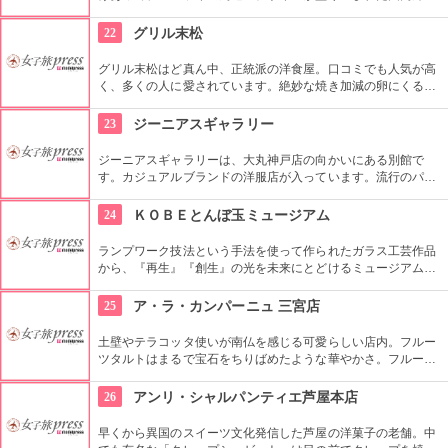
アイテムや、直接ヨーロッパで買い付けたさまざまな商品を展
開。見ているだけで旅行に行きたくなるグッズばかりです。
22
グリル末松
グリル末松はど真ん中、正統派の洋食屋。口コミでも人気が高
く、多くの人に愛されています。絶妙な焼き加減の卵にくるま
れたオムライスは、芸術的とも言われるほどです。価格も量も
満足感あり。シェフの創作料理は面白いメニューがそろってい
23
ジーニアスギャラリー
ます。
ジーニアスギャラリーは、大丸神戸店の向かいにある別館で
す。カジュアルブランドの洋服店が入っています。流行のパン
ケーキのカフェも。パリをイメージした建物は、夜になるとラ
イトアップされ、旧居留地の街に映えています。
24
ＫＯＢＥとんぼ玉ミュージアム
ランプワーク技法という手法を使って作られたガラス工芸作品
から、『再生』『創生』の光を未来にとどけるミュージアム
と。関係者だけでなくランプワークの魅力を一般の人にも知っ
てほしいという思いで、とんぼ玉製作体験は、だれでもオリジ
25
ア・ラ・カンパーニュ 三宮店
ナルのかわいいとんぼ玉が作れるとあって、家族連れのお客様
も多いそう。
土壁やテラコッタ使いが南仏を感じる可愛らしい店内。フルー
ツタルトはまるで宝石をちりばめたような華やかさ。フルーツ
の爽やかな甘さとちょっぴりソルティなタルト生地のバランス
が絶妙な美味しさ。タルト生地は工夫が凝らされ最後までサク
26
アンリ・シャルパンティエ芦屋本店
サクッ！
早くから異国のスイーツ文化発信した芦屋の洋菓子の老舗。中