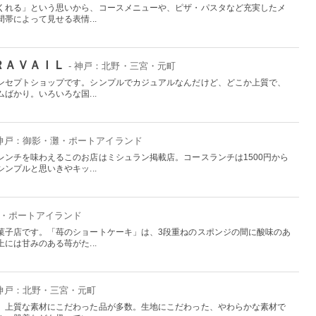
くれる」という思いから、コースメニューや、ピザ・パスタなど充実したメ
帯によって見せる表情...
ＲＡＶＡＩＬ
- 神戸：北野・三宮・元町
ンセプトショップです。シンプルでカジュアルなんだけど、どこか上質で、
ばかり。いろいろな国...
 神戸：御影・灘・ポートアイランド
レンチを味わえるこのお店はミシュラン掲載店。コースランチは1500円から
ンプルと思いきやキッ...
灘・ポートアイランド
菓子店です。「苺のショートケーキ」は、3段重ねのスポンジの間に酸味のあ
には甘みのある苺がた...
 神戸：北野・三宮・元町
、上質な素材にこだわった品が多数。生地にこだわった、やわらかな素材で