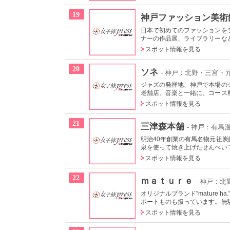
19
神戸ファッション美術
日本で初めてのファッションを
ナーの作品展、ライブラリーなど
スポット情報を見る
20
ソネ
- 神戸：北野・三宮・
ジャズの発祥地、神戸で本場の
老舗店。音楽と一緒に、コース料
スポット情報を見る
21
三津森本舗
- 神戸：有馬
明治40年創業の有馬名物元祖
泉を使って焼き上げたせんべいで
スポット情報を見る
22
ｍａｔｕｒｅ
- 神戸：
オリジナルブランド"mature
ポートものも扱っています。無駄
スポット情報を見る