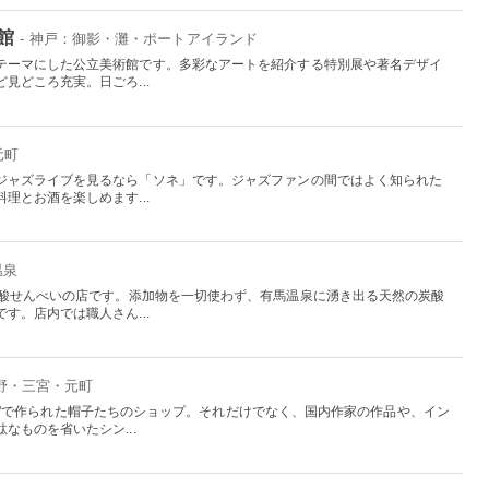
館
- 神戸：御影・灘・ポートアイランド
テーマにした公立美術館です。多彩なアートを紹介する特別展や著名デザイ
見どころ充実。日ごろ...
元町
ジャズライブを見るなら「ソネ」です。ジャズファンの間ではよく知られた
理とお酒を楽しめます...
温泉
炭酸せんべいの店です。添加物を一切使わず、有馬温泉に湧き出る天然の炭酸
す。店内では職人さん...
北野・三宮・元町
 ha."で作られた帽子たちのショップ。それだけでなく、国内作家の作品や、イン
なものを省いたシン...