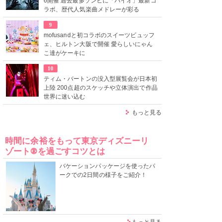
6開催 過去最多ゾンビに「バイオ」最新コ
ラボ、歴代人気楽曲メドレーが彩る
9
mofusandと初コラボのスイーツビュッフ
ェ、ヒルトン大阪で開催 愛らしいにゃん
こ達がケーキに
10
ティム・バートンの没入型展覧会が日本初
上陸 200点超のスケッチや立体演出で作品
世界に迷い込む
もっと見る
時間に余裕をもって東京ディズニーリ
ゾート®を過ごすコツとは
バケーションパッケージを使ったパ
ークでの2日間の様子をご紹介！
もっと見る