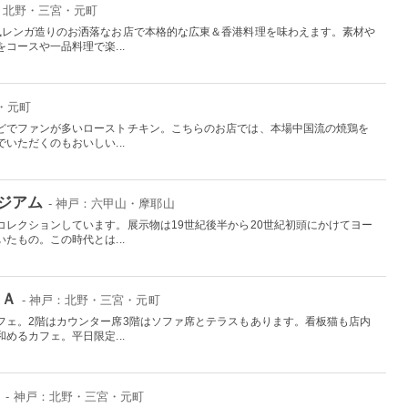
戸：北野・三宮・元町
風レンガ造りのお洒落なお店で本格的な広東＆香港料理を味わえます。素材や
コースや一品料理で楽...
・元町
どでファンが多いローストチキン。こちらのお店では、本場中国流の焼鶏を
いただくのもおいしい...
ジアム
- 神戸：六甲山・摩耶山
コレクションしています。展示物は19世紀後半から20世紀初頭にかけてヨー
たもの。この時代とは...
ＮＡ
- 神戸：北野・三宮・元町
フェ。2階はカウンター席3階はソファ席とテラスもあります。看板猫も店内
めるカフェ。平日限定...
Ｉ
- 神戸：北野・三宮・元町