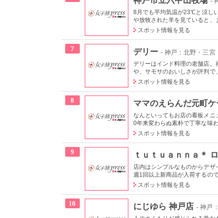
-
8月でも平均気温が23℃と涼
や放牧された羊を見ていると、ま
スポット情報を見る
7
デリー
- 神戸：北野・三宮
デリーはインド料理の老舗店。
や、サモサのおいしさが評判で、
スポット情報を見る
8
ママのえらんだ元町ケ
なんといってもお店の看板メニ
0年来変わらぬ素朴で丁寧な味わ
スポット情報を見る
9
ｔｕｔｕａｎｎａ＊ 
店内はシンプルなものからデザ
週1回以上新商品が入荷するので
スポット情報を見る
10
にじゆら 神戸店
- 神