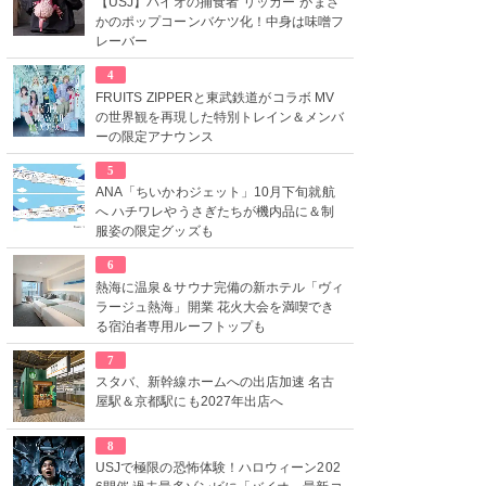
【USJ】バイオの捕食者“リッカー”がまさ
かのポップコーンバケツ化！中身は味噌フ
レーバー
4
FRUITS ZIPPERと東武鉄道がコラボ MV
の世界観を再現した特別トレイン＆メンバ
ーの限定アナウンス
5
ANA「ちいかわジェット」10月下旬就航
へ ハチワレやうさぎたちが機内品に＆制
服姿の限定グッズも
6
熱海に温泉＆サウナ完備の新ホテル「ヴィ
ラージュ熱海」開業 花火大会を満喫でき
る宿泊者専用ルーフトップも
7
スタバ、新幹線ホームへの出店加速 名古
屋駅＆京都駅にも2027年出店へ
8
USJで極限の恐怖体験！ハロウィーン202