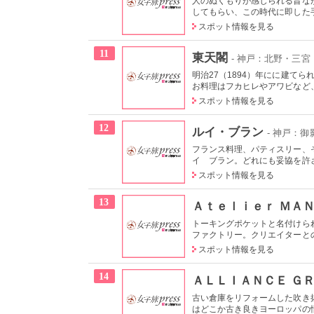
人のぬくもりが感じられる昔な
してもらい、この時代に即した手
スポット情報を見る
11
東天閣
- 神戸：北野・三宮
明治27（1894）年にに建て
お料理はフカヒレやアワビなど、
スポット情報を見る
12
ルイ・ブラン
- 神戸：
フランス料理、パティスリー、
イ ブラン。どれにも妥協を許さ
スポット情報を見る
13
Ａｔｅｌｉｅｒ ＭＡ
トーキングポケットと名付けら
ファクトリー。クリエイターとの
スポット情報を見る
14
ＡＬＬＩＡＮＣＥ Ｇ
古い倉庫をリフォームした吹き
はどこか古き良きヨーロッパの情