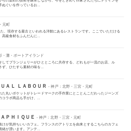
がらの染めの技術を継承しながら、今をときめく作家さんたちにデザインを
ぬぐいを作っているお...
・元町
られた、現存する最古といわれる洋館にあるレストランです。ここでいただける
高級食材をふんだんに...
御影・灘・ポートアイランド
そしてブランジェリーがひとところに共存する、どれもが一流のお店、ル
ず、ひたすら素材の味を...
ＮＵＡＬ ＬＡＢＯＵＲ
- 神戸：北野・三宮・元町
れた丸いポケットがトレードマークの手作業にとことんこだわったジーンズ
コラボ商品も手がけ、...
ＲＡＰＨＩＱＵＥ
- 神戸：北野・三宮・元町
抜けが気持ちいいカフェ。フランスのアトリエを由来とするこちらのカフェ
緒が漂います。アンテ...