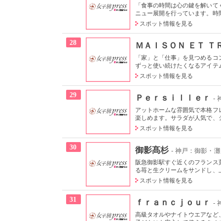
「食事の時間は心の鍵を解いて
ニュー展開を行っています。時間
スポット情報を見る
28
ＭＡＩＳＯＮ ＥＴ Ｔ
「家」と「仕事」を見つめるコ
ずっと使い続けたくなるアイテム
スポット情報を見る
29
Ｐｅｒｓｉｌｌｅｒ
-
アットホームな雰囲気で本格フ
楽しめます。サラダが人気で、シ
スポット情報を見る
30
御影髙杉
- 神戸：御影・
阪急御影駅すぐ近くのフランス
る苺と生クリームをサンドし、上
スポット情報を見る
31
ｆｒａｎｃｊｏｕｒ
-
高級タオルやナイトウエアなど