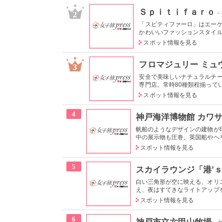
Ｓｐｉｔｉｆａｒｏ
2
「スピティファーロ」はエー
かわいいファッションスタイルを
スポット情報を見る
フロマジュリー ミュ
3
安全で美味しいナチュラルチー
専門店。常時80種類程揃ってい
スポット情報を見る
4
神戸海洋博物館 カワ
帆船のようなデザインの建物が
中の展示物も圧巻。英国船やヘリ
スポット情報を見る
5
スカイラウンジ「港’
白い三角形が空に映える、オリエ
え、夜はすてきなライトアップを
スポット情報を見る
6
神戸市立六甲山牧場