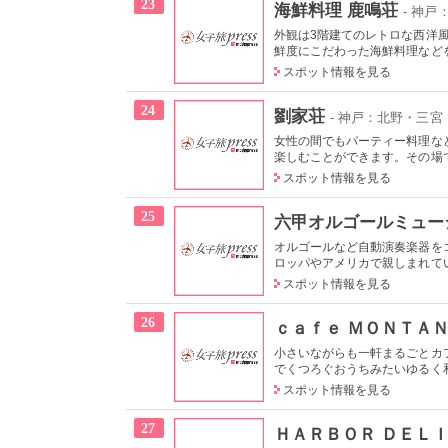
23
海鮮料理 鹿鳴荘
- 神
外観は3階建てのレトロな西洋
鮮度にこだわった海鮮料理などを
スポット情報を見る
24
劉家荘
- 神戸：北野・三宮
女性の間でもパーティー料理な
楽しむことができます。その場で
スポット情報を見る
25
六甲オルゴールミュー
オルゴールなど自動演奏楽器を
ロッパやアメリカで親しまれてい
スポット情報を見る
26
ｃａｆｅ ＭＯＮＴＡ
小さいながらも一軒まるごとカ
でくつろぐおうちみたいゆるく和
スポット情報を見る
27
ＨＡＲＢＯＲ ＤＥＬ