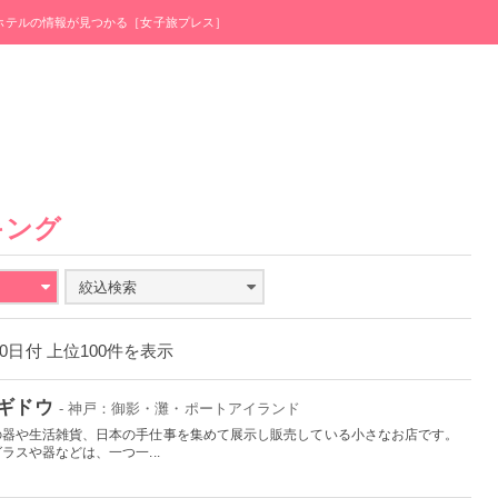
・ホテルの情報が見つかる［女子旅プレス］
キング
絞込検索
月30日付 上位100件を表示
クギドウ
- 神戸：御影・灘・ポートアイランド
の器や生活雑貨、日本の手仕事を集めて展示し販売している小さなお店です。
スや器などは、一つ一...