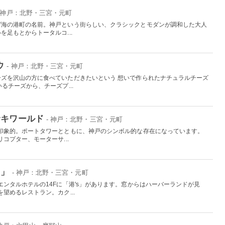
- 神戸：北野・三宮・元町
ゲ海の港町の名前。神戸という街らしい、クラシックとモダンが調和した大人
足もとからトータルコ...
ウ
- 神戸：北野・三宮・元町
ズを沢山の方に食べていただきたいという 想いで作られたナチュラルチーズ
るチーズから、チーズプ...
サキワールド
- 神戸：北野・三宮・元町
印象的。ポートタワーとともに、神戸のシンボル的な存在になっています。
コプター、モーターサ...
ｓ」
- 神戸：北野・三宮・元町
ンタルホテルの14Fに「港's」があります。窓からはハーバーランドが見
望めるレストラン。カク...