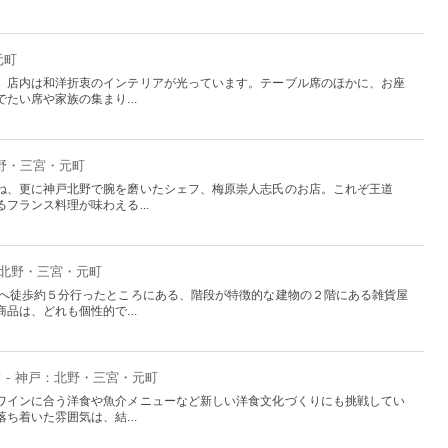
元町
、店内は和洋折衷のインテリアが光っています。テーブル席のほかに、お座
たい席や家族の集まり...
北野・三宮・元町
ね、更に神戸北野で腕を磨いたシェフ、梅原崇人志氏のお店。これぞ王道
フランス料理が味わえる...
：北野・三宮・元町
南へ徒歩約５分行ったところにある、階段が特徴的な建物の２階にある雑貨屋
品は、どれも個性的で...
ン
- 神戸：北野・三宮・元町
ワインに合う洋食や魚介メニューなど新しい洋食文化づくりにも挑戦してい
ち着いた雰囲気は、結...