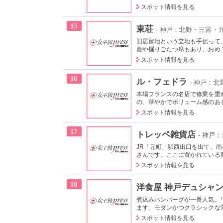
スポット情報を見る
15
東荘
- 神戸：北野・三宮・
旧居留地という立地も手伝って
敷や掘りごたつ席もあり、おめで
スポット情報を見る
16
ル・フェドラ
- 神戸：
本場フランスの名店で修業を重
の、華やかでボリューム感のある
スポット情報を見る
17
トレッペ雑貨店
- 神戸
JR「元町」駅西出口を出て、
さんです。ここに置かれている商
スポット情報を見る
18
洋食屋 神戸デュシャ
煮込みハンバーグが一番人気。
ます。モダンかつクラシックな落
スポット情報を見る