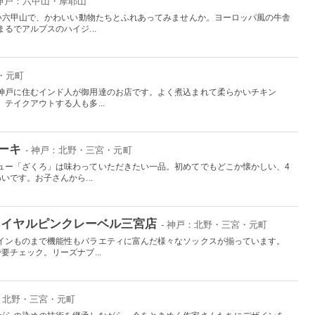
 神戸：六甲山・摩耶山
しい六甲山で、かわいい動物たちとふれあってみませんか。ヨーロッパ風の牛舎
るでアルプスのハイジ...
・元町
神戸に住むインド人が御用達のお店です。よく煮込まれて柔らかいチキン
テイクアウトする人も多...
ーキ
- 神戸：北野・三宮・元町
ュー「ざくろ」は味わっていただきたい一品。初めてでもどこか懐かしい、4
いです。お子さんから...
ロイヤルピンクレーベル三宮店
- 神戸：北野・三宮・元町
インものまで機能性もバラエティに富んだ様々なソックスが揃っています。
要チェック。リーズナブ...
戸：北野・三宮・元町