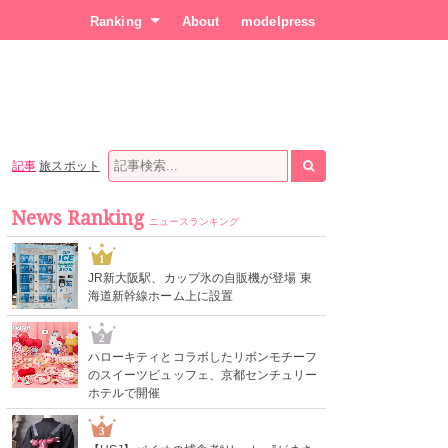
Ranking
About
modelpress
記事
旅スポット
News Ranking
ニュースランキング
1
JR新大阪駅、カップ氷の自販機が登場 東
海道新幹線ホーム上に設置
2
ハローキティとコラボしたリボンモチーフ
のスイーツビュッフェ、京都センチュリー
ホテルで開催
3