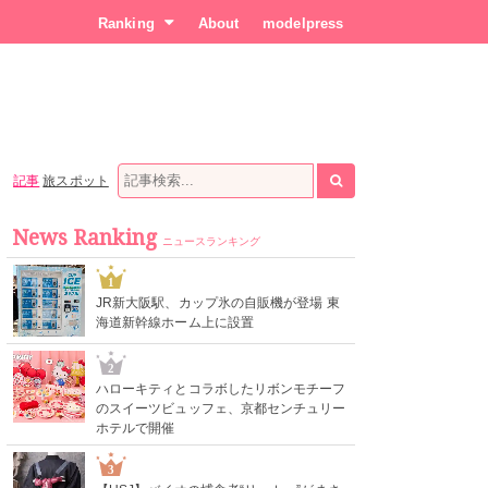
Ranking
About
modelpress
記事
旅スポット
News Ranking
ニュースランキング
1
JR新大阪駅、カップ氷の自販機が登場 東
海道新幹線ホーム上に設置
2
ハローキティとコラボしたリボンモチーフ
のスイーツビュッフェ、京都センチュリー
ホテルで開催
3