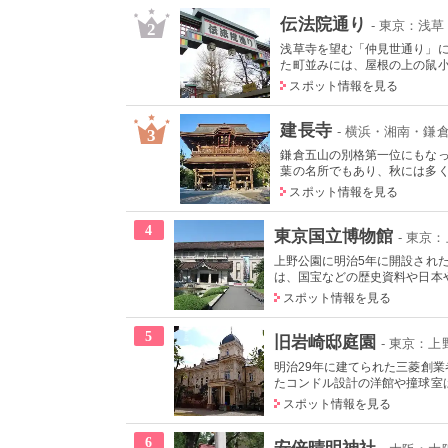
伝法院通り
- 東京：浅草
2
浅草寺を望む「仲見世通り」
た町並みには、屋根の上の鼠小僧
スポット情報を見る
建長寺
- 横浜・湘南・鎌
3
鎌倉五山の別格第一位にもな
葉の名所でもあり、秋には多くの
スポット情報を見る
4
東京国立博物館
- 東京
上野公園に明治5年に開設され
は、国宝などの歴史資料や日本やア
スポット情報を見る
5
旧岩崎邸庭園
- 東京：
明治29年に建てられた三菱創
たコンドル設計の洋館や撞球室は
スポット情報を見る
6
安倍晴明神社