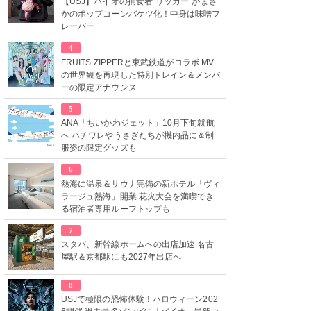
【USJ】バイオの捕食者“リッカー”がまさ
かのポップコーンバケツ化！中身は味噌フ
レーバー
4
FRUITS ZIPPERと東武鉄道がコラボ MV
の世界観を再現した特別トレイン＆メンバ
ーの限定アナウンス
5
ANA「ちいかわジェット」10月下旬就航
へ ハチワレやうさぎたちが機内品に＆制
服姿の限定グッズも
6
熱海に温泉＆サウナ完備の新ホテル「ヴィ
ラージュ熱海」開業 花火大会を満喫でき
る宿泊者専用ルーフトップも
7
スタバ、新幹線ホームへの出店加速 名古
屋駅＆京都駅にも2027年出店へ
8
USJで極限の恐怖体験！ハロウィーン202