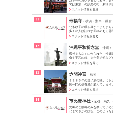
浅草寺のおひざもとにあり、お
では東京一の娯楽の街、劇場街と
スポット情報を見る
11
寿福寺
- 横浜・湘南・鎌倉
北条政子の眠る墓がこじんまり
多くの人は訪れず風格のある雰囲
スポット情報を見る
12
沖縄平和祈念堂
- 沖縄
戦後まもなくに作られた、沖縄
像や平和の鐘、また美術館などが
スポット情報を見る
13
赤間神宮
- 福岡
１１８５年の壇ノ浦の戦いにお
家一門の供養塔が並んでいます。
スポット情報を見る
14
市比賣神社
- 京都：烏丸
女神のご祭神のみを祭っている
代までさかのぼる。このような女