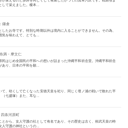
寺が栄えるのと歩みを同じくして発展したかつての浅草六区です。戦前頃ま
して栄えました。榎本...
：鎌倉
としたお寺です。特別な時期以外は境内に入ることができません。その為、
気を味わえて、とても...
：糸満・摩文仁
県民はじめ全国民の平和への想いが詰まった沖縄平和祈念堂。沖縄平和祈念
あり、日本の平和を願...
いて、幼くして亡くなった安徳天皇を祀り、同じく壇ノ浦の戦いで敗れた平
（七盛塚）また、耳な...
・四条河原町
ことから、女人守護の社として有名であり、その歴史は古く、桓武天皇の時
人守護の神社というの...