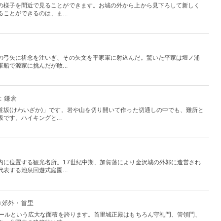
の様子を間近で見ることができます。お城の外から上から見下ろして新しく
ことができるのは、ま...
の弓矢に祈念を注いぎ、その矢文を平家軍に射込んだ。驚いた平家は壇ノ浦
船で源家に挑んだが敢...
：鎌倉
粧坂(けわいざか)」です。岩や山を切り開いて作った切通しの中でも、難所と
です。ハイキングと...
内に位置する観光名所。17世紀中期、加賀藩により金沢城の外郭に造営され
表する池泉回遊式庭園...
市郊外・首里
タールという広大な面積を誇ります。首里城正殿はもちろん守礼門、管領門、