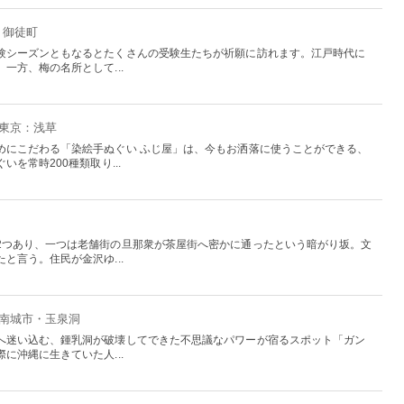
・御徒町
験シーズンともなるとたくさんの受験生たちが祈願に訪れます。江戸時代に
一方、梅の名所として...
 東京：浅草
めにこだわる「染絵手ぬぐい ふじ屋」は、今もお洒落に使うことができる、
を常時200種類取り...
2つあり、一つは老舗街の旦那衆が茶屋街へ密かに通ったという暗がり坂。文
と言う。住民が金沢ゆ...
：南城市・玉泉洞
へ迷い込む、鍾乳洞が破壊してできた不思議なパワーが宿るスポット「ガン
に沖縄に生きていた人...