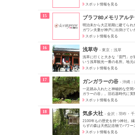
スポット情報を見る
15
ブラフ80メモリアルテ
明治末から大正初期に建てられ
ガワン夫妻が神戸に出掛けていた
スポット情報を見る
16
浅草寺
- 東京：浅草
浅草に行くと大きな「雷門」が迎
いう浅草観光一番の名所。地元の
スポット情報を見る
17
ガンガラーの谷
- 沖縄
一足踏み入れたと神秘的な空間
ガラーの谷」。旧石器時代に実際
スポット情報を見る
18
気多大社
- 金沢：羽咋・
2100年もの歴史を持つ神社
らずの森は天然記念物でパワース
スポット情報を見る