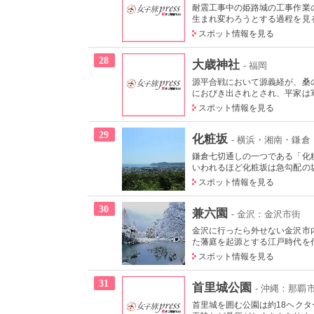
耐震工事中の姫路城の工事作業
生まれ変わろうとする過程を見る
スポット情報を見る
28
大歳神社
- 福岡
源平合戦において源義経が、桑
におびき出されとされ、平家は軍
スポット情報を見る
29
化粧坂
- 横浜・湘南・鎌倉
鎌倉七切通しの一つである「化
いわれるほど化粧坂は急勾配の坂
スポット情報を見る
30
兼六園
- 金沢：金沢市街
金沢に行ったら外せない金沢市
た藩庭を起源とする江戸時代を代
スポット情報を見る
31
首里城公園
- 沖縄：那覇
首里城を囲む公園は約18ヘク