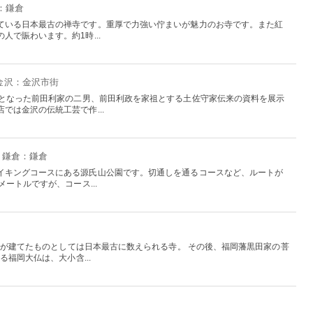
：鎌倉
ている日本最古の禅寺です。重厚で力強い佇まいが魅力のお寺です。また紅
人で賑わいます。約1時...
 金沢：金沢市街
題となった前田利家の二男、前田利政を家祖とする土佐守家伝来の資料を展示
では金沢の伝統工芸で作...
・鎌倉：鎌倉
イキングコースにある源氏山公園です。切通しを通るコースなど、ルートが
ートルですが、コース...
大師が建てたものとしては日本最古に数えられる寺。 その後、福岡藩黒田家の菩
る福岡大仏は、大小含...