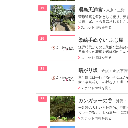
19
湯島天満宮
- 東京：上野
菅原道真を祭神として祀り、受
は徳川家からも尊崇されました。
スポット情報を見る
20
染絵手ぬぐい ふじ屋
-
江戸時代からの伝統的な注染染
四季折々の花柄や伝統柄の手ぬぐい
スポット情報を見る
21
暗がり坂
- 金沢：金沢市街
主計町には平行する小さな坂が
豪・泉鏡花もこの坂をよく通った
スポット情報を見る
22
ガンガラーの谷
- 沖縄
一足踏み入れたと神秘的な空間
ガラーの谷」。旧石器時代に実際
スポット情報を見る