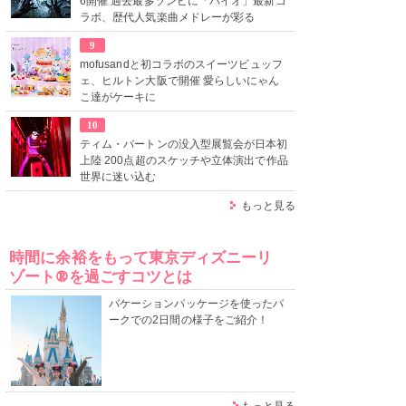
6開催 過去最多ゾンビに「バイオ」最新コ
ラボ、歴代人気楽曲メドレーが彩る
9
mofusandと初コラボのスイーツビュッフ
ェ、ヒルトン大阪で開催 愛らしいにゃん
こ達がケーキに
10
ティム・バートンの没入型展覧会が日本初
上陸 200点超のスケッチや立体演出で作品
世界に迷い込む
もっと見る
時間に余裕をもって東京ディズニーリ
ゾート®を過ごすコツとは
バケーションパッケージを使ったパ
ークでの2日間の様子をご紹介！
もっと見る