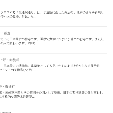
にクロスする「伝通院通り」は、伝通院に面した商店街。江戸のまちを再現し
や火の見櫓、軒瓦、な...
倉：鎌倉
っている日本最古の禅寺です。重厚で力強い佇まいが魅力のお寺です。また紅
人で賑わいます。約1時...
：上野・御徒町
た、日本最古の博物館。建築物としても見ごたえのある6館からなる展示館
ジアの美術品など約11...
上野・御徒町
業者・岩崎家本邸とその庭園を公園として整備。日本の西洋建築の父と言われ
本格的な西洋木造建築...