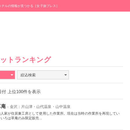
・ホテルの情報が見つかる［女子旅プレス］
ポットランキング
絞込検索
1日付 上位100件を表示
草庵
- 金沢：片山津・山代温泉・山中温泉
山人家が住居兼工房として使用した作業所。現在は当時の作業所を再現してい
ろは草庵のみ限定販売...