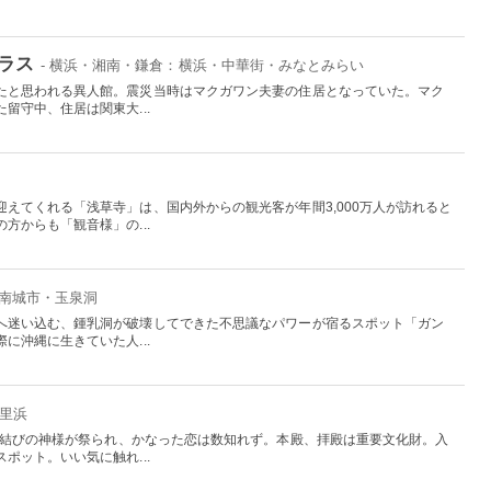
ラス
- 横浜・湘南・鎌倉：横浜・中華街・みなとみらい
たと思われる異人館。震災当時はマクガワン夫妻の住居となっていた。マク
留守中、住居は関東大...
えてくれる「浅草寺」は、国内外からの観光客が年間3,000万人が訪れると
方からも「観音様」の...
：南城市・玉泉洞
へ迷い込む、鍾乳洞が破壊してできた不思議なパワーが宿るスポット「ガン
に沖縄に生きていた人...
千里浜
。縁結びの神様が祭られ、かなった恋は数知れず。本殿、拝殿は重要文化財。入
ポット。いい気に触れ...