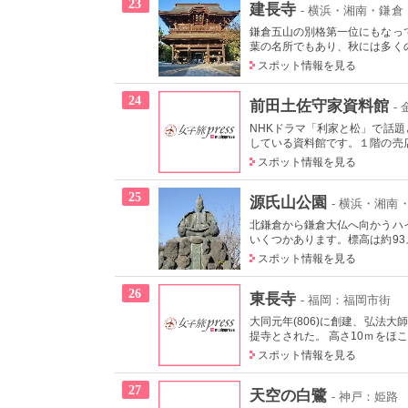
23
建長寺
- 横浜・湘南・鎌倉
鎌倉五山の別格第一位にもなっ
葉の名所でもあり、秋には多くの
スポット情報を見る
24
前田土佐守家資料館
-
NHKドラマ「利家と松」で話
している資料館です。１階の売店
スポット情報を見る
25
源氏山公園
- 横浜・湘南
北鎌倉から鎌倉大仏へ向かうハ
いくつかあります。標高は約93メ
スポット情報を見る
26
東長寺
- 福岡：福岡市街
大同元年(806)に創建、弘法
提寺とされた。 高さ10ｍをほこ
スポット情報を見る
27
天空の白鷺
- 神戸：姫路