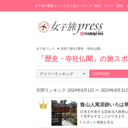
女子旅の最新ニュース＆人気ランキング | 観光・グルメ・買物
女子旅プレス
目的で探す(歴史・寺社仏閣)
「歴史・寺社仏閣」の旅ス
デイリーランキング
2024年8月
月間ランキング 2024年8月1日 〜 2024年8月3
魯山人寓居跡いろは
1
日本を代表する芸術北大路魯
て見学をすることができます。い
スポット情報を見る