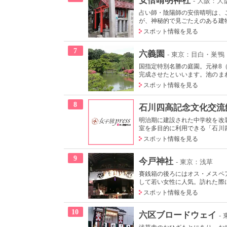
- 大阪：
占い師・陰陽師の安倍晴明は、
が、神秘的で見ごたえのある建物
スポット情報を見る
7
六義園
- 東京：目白・巣鴨
国指定特別名勝の庭園。元禄8（
完成させたといいます。池のまわ
スポット情報を見る
8
石川四高記念文化交流
明治期に建設された中学校を改
室を多目的に利用できる「石川四
スポット情報を見る
9
今戸神社
- 東京：浅草
賽銭箱の後ろにはオス・メスペ
して若い女性に人気。訪れた際に
スポット情報を見る
10
六区ブロードウェイ
-