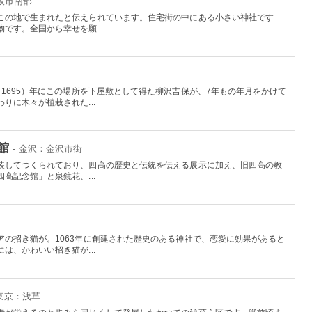
大阪市南部
この地で生まれたと伝えられています。住宅街の中にある小さい神社です
です。全国から幸せを願...
1695）年にこの場所を下屋敷として得た柳沢吉保が、7年もの年月をかけて
りに木々が植栽された...
館
- 金沢：金沢市街
装してつくられており、四高の歴史と伝統を伝える展示に加え、旧四高の教
高記念館」と泉鏡花、...
アの招き猫が。1063年に創建された歴史のある神社で、恋愛に効果があると
は、かわいい招き猫が...
 東京：浅草