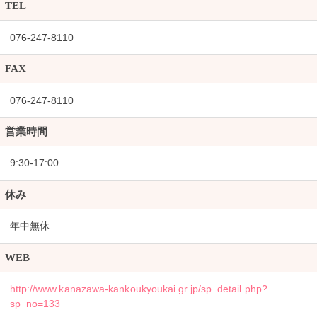
TEL
076-247-8110
FAX
076-247-8110
営業時間
9:30-17:00
休み
年中無休
WEB
http://www.kanazawa-kankoukyoukai.gr.jp/sp_detail.php?
sp_no=133