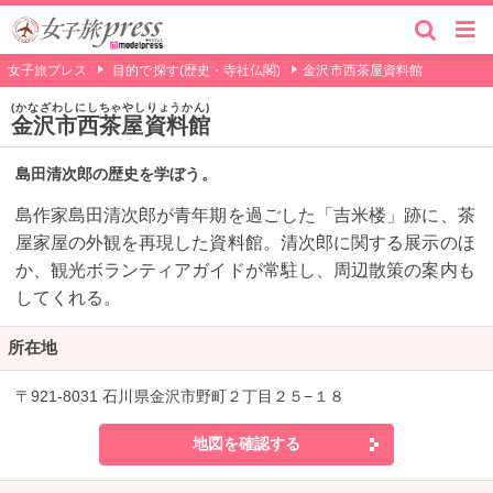
女子旅プレス
目的で探す(歴史・寺社仏閣)
金沢市西茶屋資料館
かなざわしにしちゃやしりょうかん
金沢市西茶屋資料館
島田清次郎の歴史を学ぼう。
島作家島田清次郎が青年期を過ごした「吉米楼」跡に、茶
屋家屋の外観を再現した資料館。清次郎に関する展示のほ
か、観光ボランティアガイドが常駐し、周辺散策の案内も
してくれる。
所在地
〒921-8031 石川県金沢市野町２丁目２５−１８
地図を確認する