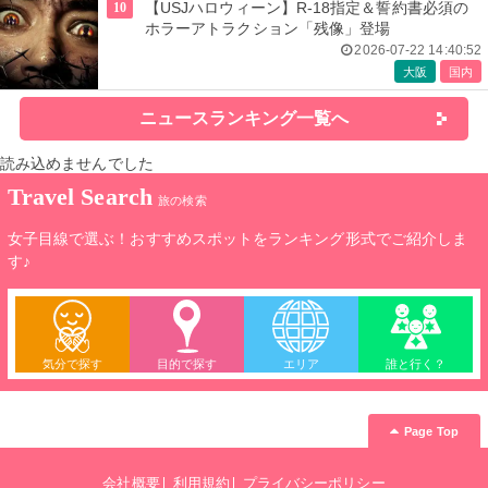
10
【USJハロウィーン】R-18指定＆誓約書必須の
ホラーアトラクション「残像」登場
2026-07-22 14:40:52
大阪
国内
ニュースランキング一覧へ
読み込めませんでした
Travel Search
旅の検索
女子目線で選ぶ！おすすめスポットをランキング形式でご紹介しま
す♪
気分で探す
目的で探す
エリア
誰と行く？
Page Top
会社概要
利用規約
プライバシーポリシー