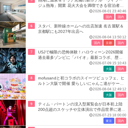
熱海に温泉＆サウナ完備の新ホテル「ヴィラー
ジュ熱海」開業 花火大会を満喫できる宿泊者専
用ルーフトップも
2026-08-01 23:40:46
国内
国内
6
スタバ、新幹線ホームへの出店加速 名古屋駅＆
京都駅にも2027年出店へ
2026-08-04 13:50:12
国内
京都
国内
7
USJで極限の恐怖体験！ハロウィーン2026開催
過去最多ゾンビに「バイオ」最新コラボ、歴代
人気楽曲メドレーが彩る
2026-07-09 15:10:43
大阪
国内
8
mofusandと初コラボのスイーツビュッフェ、ヒ
ルトン大阪で開催 愛らしいにゃんこ達がケーキ
に
2026-08-04 12:49:12
大阪
国内
9
ティム・バートンの没入型展覧会が日本初上陸
200点超のスケッチや立体演出で作品世界に迷い
込む
2026-07-23 18:00:00
東京
国内