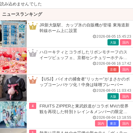
読み込めませんでした
ニュースランキング
JR新大阪駅、カップ氷の自販機が登場 東海道新
1
幹線ホーム上に設置
2026-08-05 15:45:23
大阪
国内
ハローキティとコラボしたリボンモチーフのス
2
イーツビュッフェ、京都センチュリーホテルで
開催
2026-08-06 16:17:42
京都
国内
【USJ】バイオの捕食者“リッカー”がまさかのポ
3
ップコーンバケツ化！中身は味噌フレーバー
2026-08-05 11:03:43
大阪
国内
4
FRUITS ZIPPERと東武鉄道がコラボ MVの世界
観を再現した特別トレイン＆メンバーの限定ア
ナウンス
2026-08-04 13:18:55
国内
東京
国内
5