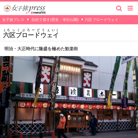
女子旅プレス
目的で探す(歴史・寺社仏閣)
六区ブロードウェイ
ろっくぶろーどうぇい
六区ブロードウェイ
明治・大正時代に隆盛を極めた歓楽街