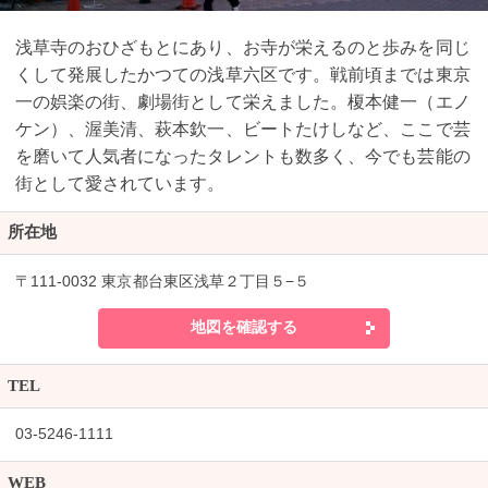
浅草寺のおひざもとにあり、お寺が栄えるのと歩みを同じ
くして発展したかつての浅草六区です。戦前頃までは東京
一の娯楽の街、劇場街として栄えました。榎本健一（エノ
ケン）、渥美清、萩本欽一、ビートたけしなど、ここで芸
を磨いて人気者になったタレントも数多く、今でも芸能の
街として愛されています。
所在地
〒111-0032 東京都台東区浅草２丁目５−５
地図を確認する
TEL
03-5246-1111
WEB