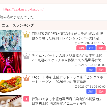
https://asakusarokku.com/
読み込めませんでした
ニュースランキング
FRUITS ZIPPERと東武鉄道がコラボ MVの世界
1
観を再現した特別トレイン＆メンバーの限定ア
ナウンス
2026-08-04 13:18:55
国内
東京
国内
ティム・バートンの没入型展覧会が日本初上陸
2
200点超のスケッチや立体演出で作品世界に迷い
込む
2026-07-23 18:00:00
東京
国内
LA発・日本初上陸ホットドッグ店「ピンクスホ
3
ットドッグス」2026年内に東京進出
2026-07-31 06:00:00
東京
国内
4
行列のできる小籠包専門店「梁山泊小籠湯包」
日本初上陸 池袋限定メニューも多数