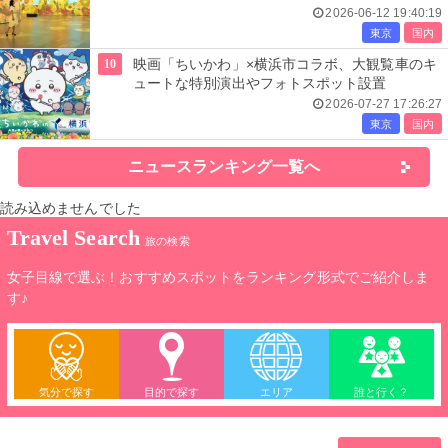
レーヴ・デ・リュミエール＞
2026-06-12 19:40:19
東京
国内
10
映画「ちいかわ」×横浜市コラボ、大観覧車のキ
ュートな特別演出やフォトスポット設置
2026-07-27 17:26:27
東京
国内
ニュースランキング一覧へ
読み込めませんでした
Travel Search
旅の検索
女子目線で選ぶ！おすすめスポットをランキング形式でご紹介しま
す♪
気分で探す
目的で探す
エリア
誰と行く？