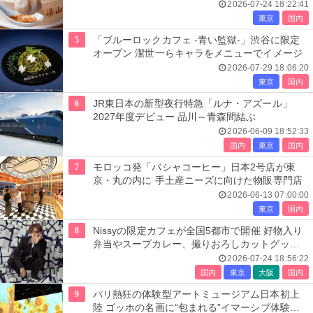
2026-07-24 18:22:41
東京
国内
5
「ブルーロックカフェ -青い監獄-」渋谷に限定
オープン 潔世一らキャラをメニューでイメージ
2026-07-29 18:06:20
東京
国内
6
JR東日本の新型夜行特急「ルナ・アズール」
2027年度デビュー 品川～青森間結ぶ
2026-06-09 18:52:33
国内
東京
国内
7
モロッコ発「バシャコーヒー」日本2号店が東
京・丸の内に 手土産ニーズに向けた物販専門店
2026-06-13 07:00:00
東京
国内
8
Nissyの限定カフェが全国5都市で開催 好物入り
弁当やスープカレー、撮りおろしカットグッズ
も
2026-07-24 18:56:22
国内
東京
大阪
国内
9
パリ熱狂の体験型アートミュージアム日本初上
陸 ゴッホの名画に“包まれる”イマーシブ体験＜