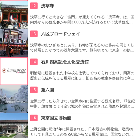
地の小物も各種扱っています。
12
浅草寺
浅草に行くと大きな「雷門」が迎えてくれる「浅草寺」は、国
内外からの観光客が年間3,000万人が訪れるという浅草観光一
番の名所。地元の方からも「観音様」の愛称で親しまれている
都内最古の名刹です。
13
六区ブロードウェイ
浅草寺のおひざもとにあり、お寺が栄えるのと歩みを同じくし
て発展したかつての浅草六区です。戦前頃までは東京一の娯楽
の街、劇場街として栄えました。榎本健一（エノケン）、渥美
清、萩本欽一、ビートたけしなど、ここで芸を磨いて人気者に
14
石川四高記念文化交流館
なったタレントも数多く、今でも芸能の街として愛されていま
す。
明治期に建設された中学校を改装してつくられており、四高の
歴史と伝統を伝える展示に加え、旧四高の教室を多目的に利用
できる「石川四高記念館」と泉鏡花、徳田秋声、室生犀星等、
石川県ゆかりの文学者の資料を展示する「石川近代文学館」に
15
兼六園
よって構成されている。
金沢に行ったら外せない金沢市内に位置する観光名所。17世紀
中期、加賀藩により金沢城の外郭に造営された藩庭を起源とす
る江戸時代を代表する池泉回遊式庭園。岡山市の後楽園と水戸
市の偕楽園と並んで、日本三名園の一つ。1922年に国の名勝、
16
東京国立博物館
1985年には国の特別名勝に指定。
上野公園に明治5年に開設された、日本最古の博物館。建築物
としても見ごたえのある6館からなる展示館は、国宝などの歴