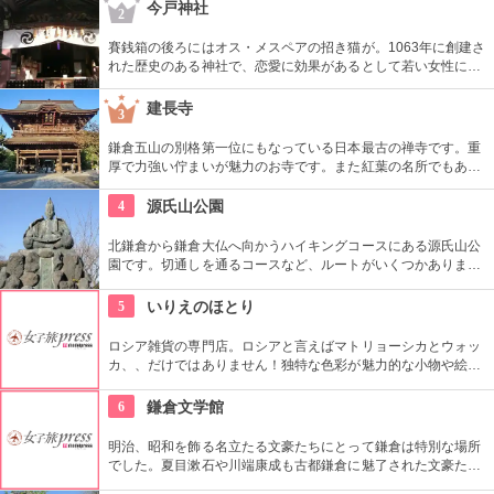
文化財にもなっている。
今戸神社
2
賽銭箱の後ろにはオス・メスペアの招き猫が。1063年に創建さ
れた歴史のある神社で、恋愛に効果があるとして若い女性に人
気。訪れた際には、かわいい招き猫がデザインされたお守りを
購入してみては？
建長寺
3
鎌倉五山の別格第一位にもなっている日本最古の禅寺です。重
厚で力強い佇まいが魅力のお寺です。また紅葉の名所でもあ
り、秋には多くの人で賑わいます。約1時間の座禅修行もお勧
めの1つ。静かなお堂で自分の呼吸の音だけに耳を傾け、無心
4
源氏山公園
の境地を目指します。
北鎌倉から鎌倉大仏へ向かうハイキングコースにある源氏山公
園です。切通しを通るコースなど、ルートがいくつかありま
す。標高は約93メートルですが、コースに寄ってはかなり険し
い道を登る場合も。公園中央の頼朝像がシンボルです。
5
いりえのほとり
ロシア雑貨の専門店。ロシアと言えばマトリョーシカとウォッ
カ、、だけではありません！独特な色彩が魅力的な小物や絵
本、繊細な工芸品など知らないロシアがいっぱい詰まってま
す。マトリョーシカの種類は圧巻！
6
鎌倉文学館
明治、昭和を飾る名立たる文豪たちにとって鎌倉は特別な場所
でした。夏目漱石や川端康成も古都鎌倉に魅了された文豪たち
の1人です。そんな文人たちの貴重な直筆原稿や愛用品が展示