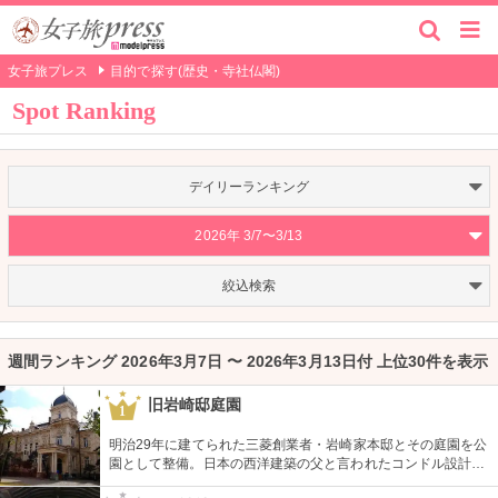
女子旅プレス
目的で探す(歴史・寺社仏閣)
Spot Ranking
デイリーランキング
2026年 3/7〜3/13
絞込検索
週間ランキング 2026年3月7日 〜 2026年3月13日付 上位30件を表示
旧岩崎邸庭園
1
明治29年に建てられた三菱創業者・岩崎家本邸とその庭園を公
園として整備。日本の西洋建築の父と言われたコンドル設計の
洋館や撞球室は本格的な西洋木造建築で見応えたっぷり。重要