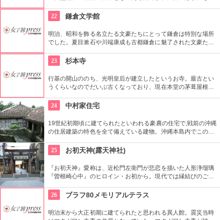
まざまなイベントを行い、観光客から通勤の人々まで多くの人
が集まります。夏は盆踊りが開催され、御堂筋に音頭が響きま
22
鎌倉文学館
す。
明治、昭和を飾る名立たる文豪たちにとって鎌倉は特別な場所
でした。夏目漱石や川端康成も古都鎌倉に魅了された文豪たち
の1人です。そんな文人たちの貴重な直筆原稿や愛用品が展示
されている鎌倉文学館。アールデコ様式の洋館は、国の登録有
23
杉本寺
形文化財に指定されています。
行基の開山ののち、光明皇后が建立したというお寺。最古とい
うくらいなのでだいぶ古くなっており、現在本堂の茅葺屋根替
え工事がされている。
24
中村家住宅
19世紀初期頃に建てられたといわれる豪農の住宅で,戦前の沖縄
の住居建築の特色を全て備えている建物。沖縄本島内でこのよ
うに屋敷が以前のままそっくり残っているのはとても珍しい。
外観、部屋の造り、そして調度品も一見の価値あり。
25
お初天神(露天神社)
『お初天神』愛称は、近松門左衛門が悲恋を描いた人形浄瑠璃
『曽根崎心中』のヒロイン・お初から。現代では縁結びのご利
益があるとのことで、男女で訪れる参拝客も。大切な人と一つ
ずつ持つ2色セットのお守りもカップルに人気です。
26
ブラフ80メモリアルテラス
明治末から大正初期に建てられたと思われる異人館。震災当時