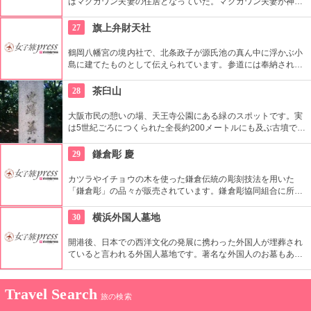
はマクガワン夫妻の住居となっていた。マクガワン夫妻が神戸
に出掛けていた留守中、住居は関東大震災で倒壊。現在は煉瓦
を積み重ねた洋館跡が見学できる。
27
旗上弁財天社
鶴岡八幡宮の境内社で、北条政子が源氏池の真ん中に浮かぶ小
島に建てたものとして伝えられています。参道には奉納された
白旗が並べられており、社の裏手には「政子石」といわれる子
宝・安産にご利益のある霊石がある。
28
茶臼山
大阪市民の憩いの場、天王寺公園にある緑のスポットです。実
は5世紀ごろにつくられた全長約200メートルにも及ぶ古墳で、
大阪府指定史跡にもなっています。茶臼山一帯は、大坂夏の陣
で徳川家康、大坂冬の陣では真田幸村が本陣をかまえたともい
29
鎌倉彫 慶
われています。現在は遊歩道も整備され、散策コースなどとし
て人気です。
カツラやイチョウの木を使った鎌倉伝統の彫刻技法を用いた
「鎌倉彫」の品々が販売されています。鎌倉彫協同組合に所属
する工房から作品が出品されています。伝統を守りながらも自
由で個性溢れるシックでモダンな手鏡やアクセサリーが多数あ
30
横浜外国人墓地
り。
開港後、日本での西洋文化の発展に携わった外国人が埋葬され
ていると言われる外国人墓地です。著名な外国人のお墓もあ
り、歴史的にも貴重な場所と言っても過言ではありません。
Travel Search
旅の検索