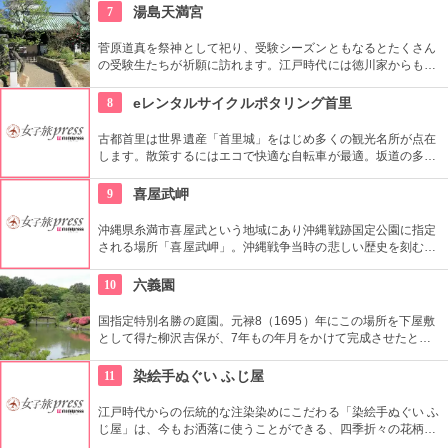
されている鎌倉文学館。アールデコ様式の洋館は、国の登録有
7
湯島天満宮
形文化財に指定されています。
菅原道真を祭神として祀り、受験シーズンともなるとたくさん
の受験生たちが祈願に訪れます。江戸時代には徳川家からも尊
崇されました。一方、梅の名所としても江戸時代から知られて
おり、境内には約300本もの梅があり、毎年時期になるとかぐ
8
eレンタルサイクルポタリング首里
わしい香りを漂わせます。2月上旬〜3月上旬には梅祭りも開催
されて賑わいます。
古都首里は世界遺産「首里城」をはじめ多くの観光名所が点在
します。散策するにはエコで快適な自転車が最適。坂道の多い
首里地区も電動アシストなら快適です。首里を知り尽くしたス
タッフのおすすめモデルコースは見所満載。
9
喜屋武岬
沖縄県糸満市喜屋武という地域にあり沖縄戦跡国定公園に指定
される場所「喜屋武岬」。沖縄戦争当時の悲しい歴史を刻む戦
争の悲惨な思い出も残されるこの場所は、今では「平和を願う
想い」の象徴の場所です。そういう悲しき現実に起こった思い
10
六義園
出があるからこそ、同じ青い海、青い空でも喜屋武岬は尊い貴
重な場所です。喜屋武岬から願う、貴方の「平和を願う想い」
国指定特別名勝の庭園。元禄8（1695）年にこの場所を下屋敷
はきっと世界へ！
として得た柳沢吉保が、7年もの年月をかけて完成させたとい
います。池のまわりに木々が植栽された回遊式築山泉水庭園
で、江戸時代から小石川後楽園とで二大庭園とされていまし
11
染絵手ぬぐい ふじ屋
た。日本庭園の良さを今に伝える名園です。
江戸時代からの伝統的な注染染めにこだわる「染絵手ぬぐい ふ
じ屋」は、今もお洒落に使うことができる、四季折々の花柄や
伝統柄の手ぬぐいを常時200種類取り揃えています。手ぬぐい