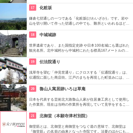
史資料や日本やアジアの美術品など約11万点が所蔵されていま
す。オリジナルグッズを販売するミュージアムショップや食事
17
化粧坂
もできるカフェなども併設されています。
鎌倉七切通しの一つである「化粧坂(けわいざか)」です。岩や
山を切り開いて作った切通しの中でも、難所といわれるほど化
粧坂は急勾配の坂です。ハイキングというより登山に近いの
で、ヒールやブーツは厳禁です！頂上の源氏山公園にシートを
18
中城城跡
ひいてお弁当を食べるのもお勧めです。
世界遺産であり、また国指定史跡 や日本100名城にも選ばれた
観光名所。北中城村から中城村にわたる標高167メートルの高
台に６つの城郭からなる城で、アメリカのペリーが1853年に沖
縄本島を訪れた際、城壁、アーチの門の建築土木技術水準の高
19
伝法院通り
さに驚嘆したとか。
浅草寺を望む「仲見世通り」にクロスする「伝通院通り」は、
伝通院に面した商店街。江戸のまちを再現した町並みには、屋
根の上の鼠小僧や火の見櫓、軒瓦、などたくさんの見どころが
あります。多彩なお店が並んでいて、買い物や食事も楽しめま
20
魯山人寓居跡いろは草庵
す。
日本を代表する芸術北大路魯山人家が住居兼工房として使用し
た作業所。現在は当時の作業所を再現していて見学をすること
ができます。いろは草庵のみ限定販売のグッズなども購入でき
ます。
21
北御堂（本願寺津村別院）
御堂筋とは、北御堂と南御堂をつなぐ道の意味で、北御堂は
『御堂筋』の名前の由来となった寺院です。法要のほかにもさ