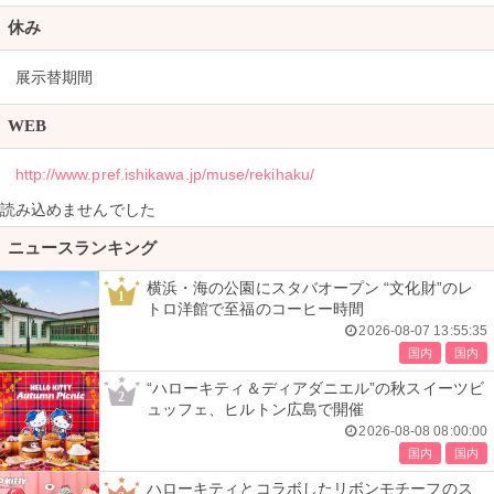
休み
展示替期間
WEB
http://www.pref.ishikawa.jp/muse/rekihaku/
読み込めませんでした
ニュースランキング
横浜・海の公園にスタバオープン “文化財”のレ
1
トロ洋館で至福のコーヒー時間
2026-08-07 13:55:35
国内
国内
“ハローキティ＆ディアダニエル”の秋スイーツビ
2
ュッフェ、ヒルトン広島で開催
2026-08-08 08:00:00
国内
国内
ハローキティとコラボしたリボンモチーフのス