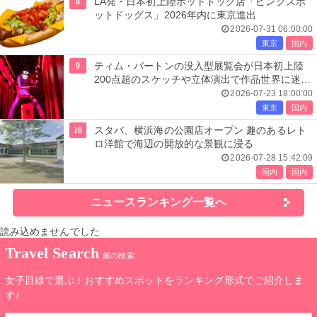
8
LA発・日本初上陸ホットドッグ店「ピンクスホ
ットドッグス」2026年内に東京進出
2026-07-31 06:00:00
東京
国内
9
ティム・バートンの没入型展覧会が日本初上陸
200点超のスケッチや立体演出で作品世界に迷い
込む
2026-07-23 18:00:00
東京
国内
10
スタバ、横浜海の公園店オープン 趣のあるレト
ロ洋館で海辺の開放的な景観に浸る
2026-07-28 15:42:09
国内
国内
ニュースランキング一覧へ
読み込めませんでした
Travel Search
旅の検索
女子目線で選ぶ！おすすめスポットをランキング形式でご紹介しま
す♪