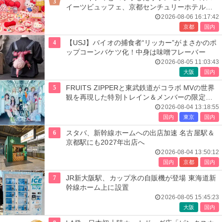
3
イーツビュッフェ、京都センチュリーホテルで
開催
2026-08-06 16:17:42
京都
国内
4
【USJ】バイオの捕食者“リッカー”がまさかのポ
ップコーンバケツ化！中身は味噌フレーバー
2026-08-05 11:03:43
大阪
国内
5
FRUITS ZIPPERと東武鉄道がコラボ MVの世界
観を再現した特別トレイン＆メンバーの限定ア
ナウンス
2026-08-04 13:18:55
国内
東京
国内
6
スタバ、新幹線ホームへの出店加速 名古屋駅＆
京都駅にも2027年出店へ
2026-08-04 13:50:12
国内
京都
国内
7
JR新大阪駅、カップ氷の自販機が登場 東海道新
幹線ホーム上に設置
2026-08-05 15:45:23
大阪
国内