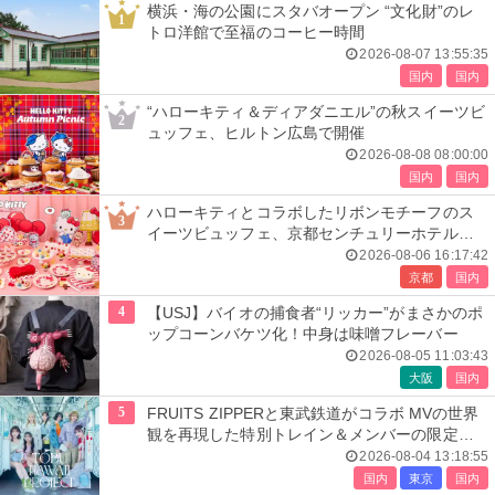
横浜・海の公園にスタバオープン “文化財”のレ
1
トロ洋館で至福のコーヒー時間
2026-08-07 13:55:35
国内
国内
“ハローキティ＆ディアダニエル”の秋スイーツビ
2
ュッフェ、ヒルトン広島で開催
2026-08-08 08:00:00
国内
国内
ハローキティとコラボしたリボンモチーフのス
3
イーツビュッフェ、京都センチュリーホテルで
開催
2026-08-06 16:17:42
京都
国内
4
【USJ】バイオの捕食者“リッカー”がまさかのポ
ップコーンバケツ化！中身は味噌フレーバー
2026-08-05 11:03:43
大阪
国内
5
FRUITS ZIPPERと東武鉄道がコラボ MVの世界
観を再現した特別トレイン＆メンバーの限定ア
ナウンス
2026-08-04 13:18:55
国内
東京
国内