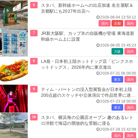
6
スタバ、新幹線ホームへの出店加速 名古屋駅＆
京都駅にも2027年出店へ
2026-08-04 13:50:12
国内
京都
国内
7
JR新大阪駅、カップ氷の自販機が登場 東海道新
幹線ホーム上に設置
2026-08-05 15:45:23
大阪
国内
8
LA発・日本初上陸ホットドッグ店「ピンクスホ
ットドッグス」2026年内に東京進出
2026-07-31 06:00:00
東京
国内
9
ティム・バートンの没入型展覧会が日本初上陸
200点超のスケッチや立体演出で作品世界に迷い
込む
2026-07-23 18:00:00
東京
国内
10
スタバ、横浜海の公園店オープン 趣のあるレト
ロ洋館で海辺の開放的な景観に浸る
2026-07-28 15:42:09
国内
国内