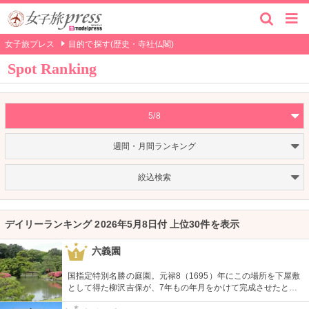
女子旅プレス
目的で探す(歴史・寺社仏閣)
Spot Ranking
5/8
週間・月間ランキング
絞込検索
デイリーランキング 2026年5月8日付 上位30件を表示
六義園
1
国指定特別名勝の庭園。元禄8（1695）年にこの場所を下屋敷
として得た柳沢吉保が、7年もの年月をかけて完成させたとい
います。池のまわりに木々が植栽された回遊式築山泉水庭園