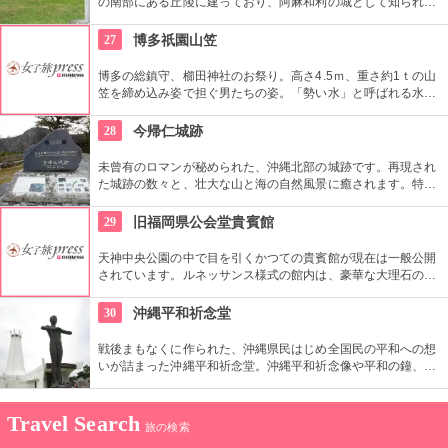
の南部にある丘陵に建っており、阿麻和利の城として知られて
いる。ビュースポットとしても有名。城跡入口から急勾配がつ
づくので、歩きやすい靴で行こう。
27
博多祇園山笠
博多の総鎮守、櫛田神社のお祭り。高さ4.5ｍ、重さ約1ｔの山
笠を締め込み姿で担ぐ男たちの姿。「勢い水」と呼ばれる水を
かぶり、約5ｋｍのコースを走る、その姿は圧巻！！
28
今帰仁城跡
未曾有のロマンが秘められた、沖縄北部の城跡です。再現され
た城跡の数々と、壮大な山と海の自然風景に癒されます。特に
1月下旬は、名物カンヒザクラが見頃、オススメです！
29
旧福岡県公会堂貴賓館
天神中央公園の中で目を引くかつての貴賓館が現在は一般公開
されています。ルネッサンス様式の館内は、豪華な大理石の暖
炉や各所に滞酒なレリーフや縁どりが施されるなど、歩いてい
るだけで豪華な気分にさせてくれます。
30
沖縄平和祈念堂
戦後まもなくに作られた、沖縄県民はじめ全国民の平和への想
いが詰まった沖縄平和祈念堂。沖縄平和祈念像や平和の鐘、ま
た美術館などがあり、日本の平和を願い、たたえている。
Travel Search
旅の検索