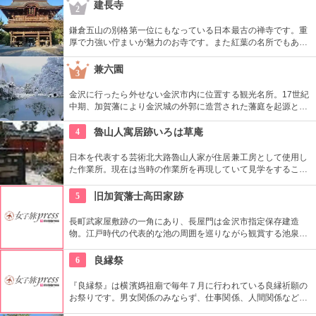
で、江戸時代から小石川後楽園とで二大庭園とされていまし
建長寺
2
た。日本庭園の良さを今に伝える名園です。
鎌倉五山の別格第一位にもなっている日本最古の禅寺です。重
厚で力強い佇まいが魅力のお寺です。また紅葉の名所でもあ
り、秋には多くの人で賑わいます。約1時間の座禅修行もお勧
めの1つ。静かなお堂で自分の呼吸の音だけに耳を傾け、無心
兼六園
3
の境地を目指します。
金沢に行ったら外せない金沢市内に位置する観光名所。17世紀
中期、加賀藩により金沢城の外郭に造営された藩庭を起源とす
る江戸時代を代表する池泉回遊式庭園。岡山市の後楽園と水戸
市の偕楽園と並んで、日本三名園の一つ。1922年に国の名勝、
4
魯山人寓居跡いろは草庵
1985年には国の特別名勝に指定。
日本を代表する芸術北大路魯山人家が住居兼工房として使用し
た作業所。現在は当時の作業所を再現していて見学をすること
ができます。いろは草庵のみ限定販売のグッズなども購入でき
ます。
5
旧加賀藩士高田家跡
長町武家屋敷跡の一角にあり、長屋門は金沢市指定保存建造
物。江戸時代の代表的な池の周囲を巡りながら観賞する池泉回
遊式庭園を配し、藩政時代の面影を残す。長屋門の中で、藩士
や武家奉公人たちについて展示説明もあるのでわかりやす
6
良縁祭
い。
『良縁祭』は横濱媽祖廟で毎年７月に行われている良縁祈願の
お祭りです。男女関係のみならず、仕事関係、人間関係などあ
らゆる良縁を祈願しましょう！