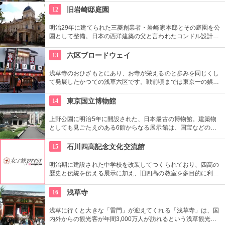
あります。多彩なお店が並んでいて、買い物や食事も楽しめま
12
旧岩崎邸庭園
す。
明治29年に建てられた三菱創業者・岩崎家本邸とその庭園を公
園として整備。日本の西洋建築の父と言われたコンドル設計の
洋館や撞球室は本格的な西洋木造建築で見応えたっぷり。重要
文化財にもなっている。
13
六区ブロードウェイ
浅草寺のおひざもとにあり、お寺が栄えるのと歩みを同じくし
て発展したかつての浅草六区です。戦前頃までは東京一の娯楽
の街、劇場街として栄えました。榎本健一（エノケン）、渥美
清、萩本欽一、ビートたけしなど、ここで芸を磨いて人気者に
14
東京国立博物館
なったタレントも数多く、今でも芸能の街として愛されていま
す。
上野公園に明治5年に開設された、日本最古の博物館。建築物
としても見ごたえのある6館からなる展示館は、国宝などの歴
史資料や日本やアジアの美術品など約11万点が所蔵されていま
す。オリジナルグッズを販売するミュージアムショップや食事
15
石川四高記念文化交流館
もできるカフェなども併設されています。
明治期に建設された中学校を改装してつくられており、四高の
歴史と伝統を伝える展示に加え、旧四高の教室を多目的に利用
できる「石川四高記念館」と泉鏡花、徳田秋声、室生犀星等、
石川県ゆかりの文学者の資料を展示する「石川近代文学館」に
16
浅草寺
よって構成されている。
浅草に行くと大きな「雷門」が迎えてくれる「浅草寺」は、国
内外からの観光客が年間3,000万人が訪れるという浅草観光一