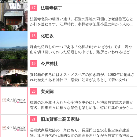
番の名所。地元の方からも「観音様」の愛称で親しまれている
都内最古の名刹です。
17
法善寺横丁
法善寺北側の細長い通り。石畳の路地の両側には老舗割烹など
が軒を連ねます。江戸時代、参拝者や芝居小屋に向かう人のた
めに境内に露天ができたのが、その始まり。大阪生まれの作
家、織田作之助の小説「夫婦善哉」で一躍有名になりました。
18
化粧坂
この地に縁の文学碑もあるので、お寺やお店に行くときに探し
てみるのも興味深いです。
鎌倉七切通しの一つである「化粧坂(けわいざか)」です。岩や
山を切り開いて作った切通しの中でも、難所といわれるほど化
粧坂は急勾配の坂です。ハイキングというより登山に近いの
で、ヒールやブーツは厳禁です！頂上の源氏山公園にシートを
19
今戸神社
ひいてお弁当を食べるのもお勧めです。
賽銭箱の後ろにはオス・メスペアの招き猫が。1063年に創建さ
れた歴史のある神社で、恋愛に効果があるとして若い女性に人
気。訪れた際には、かわいい招き猫がデザインされたお守りを
購入してみては？
20
実光院
律川の水を取り入れた心字池を中心にした池泉観賞式の庭園が
有名。四季折々に様々な景色を楽しめる。特に紅葉の頃から春
頃まで咲く不断桜があり必見だ。拝観料で抹茶とお菓子もつい
てくるのでゆったりできる。
21
旧加賀藩士高田家跡
長町武家屋敷跡の一角にあり、長屋門は金沢市指定保存建造
物。江戸時代の代表的な池の周囲を巡りながら観賞する池泉回