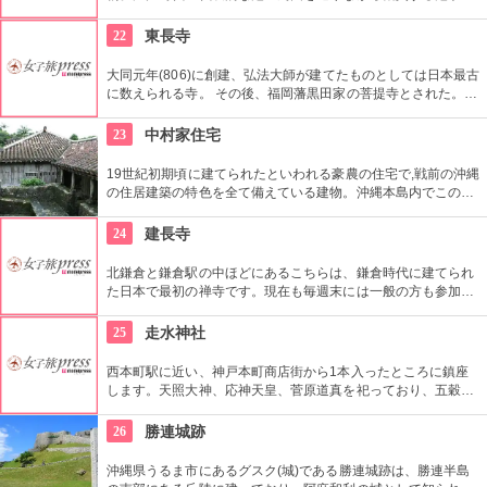
遊式庭園を配し、藩政時代の面影を残す。長屋門の中で、藩士
や武家奉公人たちについて展示説明もあるのでわかりやす
22
東長寺
い。
大同元年(806)に創建、弘法大師が建てたものとしては日本最古
に数えられる寺。 その後、福岡藩黒田家の菩提寺とされた。
高さ10ｍをほこる福岡大仏は、大小含め数千もの大仏が祀られ
ており、木造坐像として日本一の大きさ。創建1200年を記念し
23
中村家住宅
て建立された朱赤が印象的な五重塔、６体の仏像が安置されて
いる六角堂も見どころです。
19世紀初期頃に建てられたといわれる豪農の住宅で,戦前の沖縄
の住居建築の特色を全て備えている建物。沖縄本島内でこのよ
うに屋敷が以前のままそっくり残っているのはとても珍しい。
外観、部屋の造り、そして調度品も一見の価値あり。
24
建長寺
北鎌倉と鎌倉駅の中ほどにあるこちらは、鎌倉時代に建てられ
た日本で最初の禅寺です。現在も毎週末には一般の方も参加で
きる座禅会があり禅宗を後世に伝える厳格なお寺です。境内に
は多くの国宝や国指定重要文化財があります。
25
走水神社
西本町駅に近い、神戸本町商店街から1本入ったところに鎮座
します。天照大神、応神天皇、菅原道真を祀っており、五穀豊
穣・健康長寿・商売繁盛に学問の神様と、どんな願いでもお願
いしてしまいそう。筆塚があり、書道の神ともいわれていま
26
勝連城跡
す。
沖縄県うるま市にあるグスク(城)である勝連城跡は、勝連半島