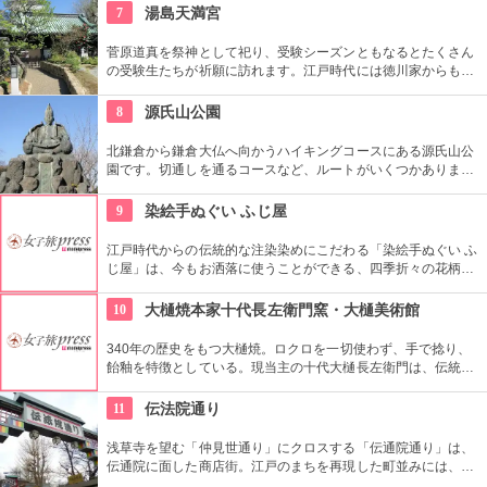
7
湯島天満宮
菅原道真を祭神として祀り、受験シーズンともなるとたくさん
の受験生たちが祈願に訪れます。江戸時代には徳川家からも尊
崇されました。一方、梅の名所としても江戸時代から知られて
おり、境内には約300本もの梅があり、毎年時期になるとかぐ
8
源氏山公園
わしい香りを漂わせます。2月上旬〜3月上旬には梅祭りも開催
されて賑わいます。
北鎌倉から鎌倉大仏へ向かうハイキングコースにある源氏山公
園です。切通しを通るコースなど、ルートがいくつかありま
す。標高は約93メートルですが、コースに寄ってはかなり険し
い道を登る場合も。公園中央の頼朝像がシンボルです。
9
染絵手ぬぐい ふじ屋
江戸時代からの伝統的な注染染めにこだわる「染絵手ぬぐい ふ
じ屋」は、今もお洒落に使うことができる、四季折々の花柄や
伝統柄の手ぬぐいを常時200種類取り揃えています。手ぬぐい
地の小物も各種扱っています。
10
大樋焼本家十代長左衛門窯・大樋美術館
340年の歴史をもつ大樋焼。ロクロを一切使わず、手で捻り、
飴釉を特徴としている。現当主の十代大樋長左衛門は、伝統と
現代を融合させ、長男の年雄とともに新しい大樋焼を提案して
いる。お茶室では大樋焼でお抹茶を飲むこともできる。
11
伝法院通り
浅草寺を望む「仲見世通り」にクロスする「伝通院通り」は、
伝通院に面した商店街。江戸のまちを再現した町並みには、屋
根の上の鼠小僧や火の見櫓、軒瓦、などたくさんの見どころが