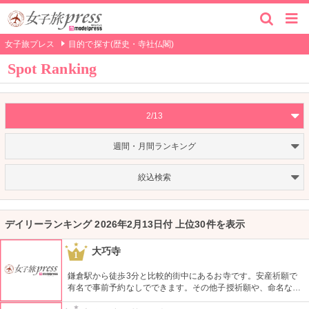
女子旅プレス
目的で探す(歴史・寺社仏閣)
Spot Ranking
2/13
週間・月間ランキング
絞込検索
デイリーランキング 2026年2月13日付 上位30件を表示
大巧寺
1
鎌倉駅から徒歩3分と比較的街中にあるお寺です。安産祈願で
有名で事前予約なしでできます。その他子授祈願や、命名など
子供にまつわる御祈願が主です。