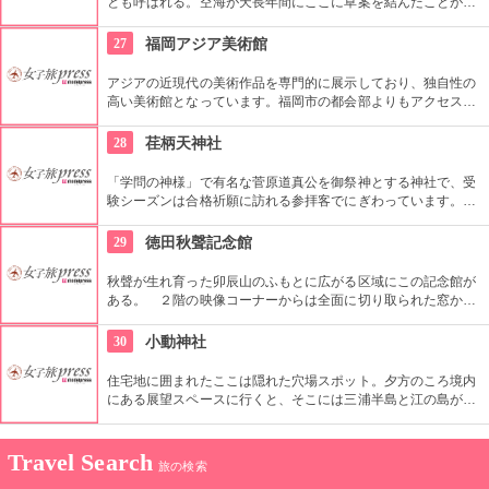
とも呼ばれる。空海が天長年間にここに草案を結んだことが起
こりとされている。境内には、重要文化財である仏殿などがあ
る。
27
福岡アジア美術館
アジアの近現代の美術作品を専門的に展示しており、独自性の
高い美術館となっています。福岡市の都会部よりもアクセスし
やすく、身近に芸術を感じることのできる、空間となっていい
ます。無料ロッカーもあるので、荷物は預けて身軽に美術館を
28
荏柄天神社
楽しむことができるので、買い物帰りでも大丈夫です。
「学問の神様」で有名な菅原道真公を御祭神とする神社で、受
験シーズンは合格祈願に訪れる参拝客でにぎわっています。鎌
倉で一番早く花が咲くとして知られている本殿前の紅梅や、樹
齢九百年の御神木である大銀杏も見ごたえあります。
29
徳田秋聲記念館
秋聲が生れ育った卯辰山のふもとに広がる区域にこの記念館が
ある。 ２階の映像コーナーからは全面に切り取られた窓から
情緒あふれる浅野川の姿が一望できてオススメ。無料の解説ボ
ランティアも在住。（一人から可・要予約）
30
小動神社
住宅地に囲まれたここは隠れた穴場スポット。夕方のころ境内
にある展望スペースに行くと、そこには三浦半島と江の島が見
渡せ、心癒されること間違いなし！時間を見はからって訪れて
みてはいかがでしょう。
Travel Search
旅の検索