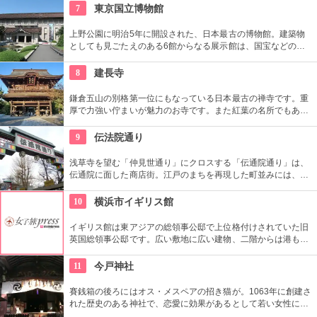
で、江戸時代から小石川後楽園とで二大庭園とされていまし
7
東京国立博物館
た。日本庭園の良さを今に伝える名園です。
上野公園に明治5年に開設された、日本最古の博物館。建築物
としても見ごたえのある6館からなる展示館は、国宝などの歴
史資料や日本やアジアの美術品など約11万点が所蔵されていま
す。オリジナルグッズを販売するミュージアムショップや食事
8
建長寺
もできるカフェなども併設されています。
鎌倉五山の別格第一位にもなっている日本最古の禅寺です。重
厚で力強い佇まいが魅力のお寺です。また紅葉の名所でもあ
り、秋には多くの人で賑わいます。約1時間の座禅修行もお勧
めの1つ。静かなお堂で自分の呼吸の音だけに耳を傾け、無心
9
伝法院通り
の境地を目指します。
浅草寺を望む「仲見世通り」にクロスする「伝通院通り」は、
伝通院に面した商店街。江戸のまちを再現した町並みには、屋
根の上の鼠小僧や火の見櫓、軒瓦、などたくさんの見どころが
あります。多彩なお店が並んでいて、買い物や食事も楽しめま
10
横浜市イギリス館
す。
イギリス館は東アジアの総領事公邸で上位格付けされていた旧
英国総領事公邸です。広い敷地に広い建物、二階からは港も眺
望できます。ご来館の際はぜひ、玄関脇にはめ込まれた王冠入
りの銘版をご覧ください！
11
今戸神社
賽銭箱の後ろにはオス・メスペアの招き猫が。1063年に創建さ
れた歴史のある神社で、恋愛に効果があるとして若い女性に人
気。訪れた際には、かわいい招き猫がデザインされたお守りを