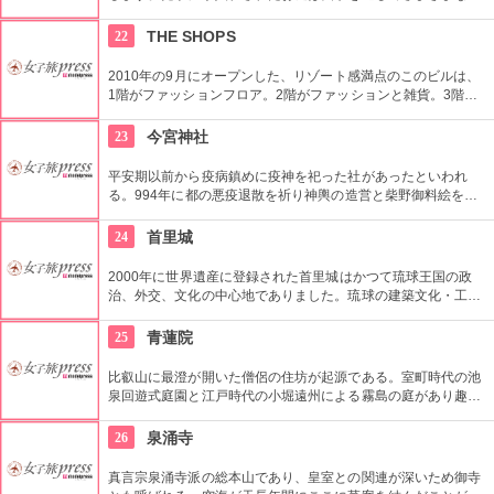
が咲く、美しい場所です。境内入口の右手に鎌倉十井の一つ、
「底脱(そこぬけ)ノ井」があります。
22
THE SHOPS
2010年の9月にオープンした、リゾート感満点のこのビルは、
1階がファッションフロア。2階がファッションと雑貨。3階が
ビューティーフロアでネイルサロンやエステ。4階から6階がグ
ルメフロアと女性にとても嬉しい複合ビル。綺麗になれて、オ
23
今宮神社
シャレができて、お腹も満たせる嬉しいテナントばかりのオス
スメのビルです。
平安期以前から疫病鎮めに疫神を祀った社があったといわれ
る。994年に都の悪疫退散を祈り神輿の造営と柴野御料絵をし
たのが起こりといわれる。徳川五代将軍網吉の生母 桂昌院の氏
神社として、良縁開運「玉の輿」のご利益を願う人で賑う。
24
首里城
2000年に世界遺産に登録された首里城はかつて琉球王国の政
治、外交、文化の中心地でありました。琉球の建築文化・工
芸・価値観を代表する威容さは私たちに感動を与えてくれま
す。
25
青蓮院
比叡山に最澄が開いた僧侶の住坊が起源である。室町時代の池
泉回遊式庭園と江戸時代の小堀遠州による霧島の庭があり趣異
なる美しさが魅力的である。
26
泉涌寺
真言宗泉涌寺派の総本山であり、皇室との関連が深いため御寺