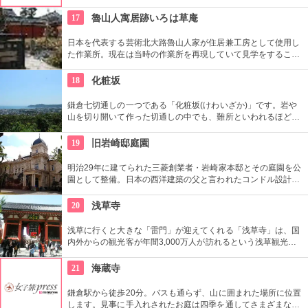
伝統柄の手ぬぐいを常時200種類取り揃えています。手ぬぐい
地の小物も各種扱っています。
17
魯山人寓居跡いろは草庵
日本を代表する芸術北大路魯山人家が住居兼工房として使用し
た作業所。現在は当時の作業所を再現していて見学をすること
ができます。いろは草庵のみ限定販売のグッズなども購入でき
ます。
18
化粧坂
鎌倉七切通しの一つである「化粧坂(けわいざか)」です。岩や
山を切り開いて作った切通しの中でも、難所といわれるほど化
粧坂は急勾配の坂です。ハイキングというより登山に近いの
で、ヒールやブーツは厳禁です！頂上の源氏山公園にシートを
19
旧岩崎邸庭園
ひいてお弁当を食べるのもお勧めです。
明治29年に建てられた三菱創業者・岩崎家本邸とその庭園を公
園として整備。日本の西洋建築の父と言われたコンドル設計の
洋館や撞球室は本格的な西洋木造建築で見応えたっぷり。重要
文化財にもなっている。
20
浅草寺
浅草に行くと大きな「雷門」が迎えてくれる「浅草寺」は、国
内外からの観光客が年間3,000万人が訪れるという浅草観光一
番の名所。地元の方からも「観音様」の愛称で親しまれている
都内最古の名刹です。
21
海蔵寺
鎌倉駅から徒歩20分。バスも通らず、山に囲まれた場所に位置
します。見事に手入れされたお庭は四季を通してさまざまな花