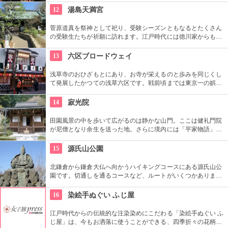
購入してみては？
12
湯島天満宮
菅原道真を祭神として祀り、受験シーズンともなるとたくさん
の受験生たちが祈願に訪れます。江戸時代には徳川家からも尊
崇されました。一方、梅の名所としても江戸時代から知られて
おり、境内には約300本もの梅があり、毎年時期になるとかぐ
13
六区ブロードウェイ
わしい香りを漂わせます。2月上旬〜3月上旬には梅祭りも開催
されて賑わいます。
浅草寺のおひざもとにあり、お寺が栄えるのと歩みを同じくし
て発展したかつての浅草六区です。戦前頃までは東京一の娯楽
の街、劇場街として栄えました。榎本健一（エノケン）、渥美
清、萩本欽一、ビートたけしなど、ここで芸を磨いて人気者に
14
寂光院
なったタレントも数多く、今でも芸能の街として愛されていま
す。
田園風景の中を歩いて広がるのは静かな山門。ここは健礼門院
が尼僧となり余生を送った地。さらに境内には「平家物語」ゆ
かりのものがたくさん見られる。のんびりと歩いて心を落ち着
かせてみては。
15
源氏山公園
北鎌倉から鎌倉大仏へ向かうハイキングコースにある源氏山公
園です。切通しを通るコースなど、ルートがいくつかありま
す。標高は約93メートルですが、コースに寄ってはかなり険し
い道を登る場合も。公園中央の頼朝像がシンボルです。
16
染絵手ぬぐい ふじ屋
江戸時代からの伝統的な注染染めにこだわる「染絵手ぬぐい ふ
じ屋」は、今もお洒落に使うことができる、四季折々の花柄や