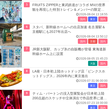
5
FRUITS ZIPPERと東武鉄道がコラボ MVの世界
観を再現した特別トレイン＆メンバーの限定ア
ナウンス
2026-08-04 13:18:55
国内
東京
国内
6
スタバ、新幹線ホームへの出店加速 名古屋駅＆
京都駅にも2027年出店へ
2026-08-04 13:50:12
国内
京都
国内
7
JR新大阪駅、カップ氷の自販機が登場 東海道新
幹線ホーム上に設置
2026-08-05 15:45:23
大阪
国内
8
LA発・日本初上陸ホットドッグ店「ピンクスホ
ットドッグス」2026年内に東京進出
2026-07-31 06:00:00
東京
国内
9
ティム・バートンの没入型展覧会が日本初上陸
200点超のスケッチや立体演出で作品世界に迷い
込む
2026-07-23 18:00:00
東京
国内