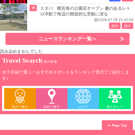
10
スタバ、横浜海の公園店オープン 趣のあるレト
ロ洋館で海辺の開放的な景観に浸る
2026-07-28 15:42:09
国内
国内
ニュースランキング一覧へ
読み込めませんでした
Travel Search
旅の検索
女子目線で選ぶ！おすすめスポットをランキング形式でご紹介しま
す♪
気分で探す
目的で探す
エリア
誰と行く？
Page Top