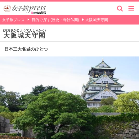
女子旅プレス
目的で探す(歴史・寺社仏閣)
大阪城天守閣
おおさかじょうてんしゅかく
大阪城天守閣
日本三大名城のひとつ