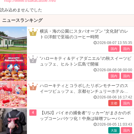
http://www.osakacastle.net/
読み込めませんでした
ニュースランキング
横浜・海の公園にスタバオープン “文化財”のレ
1
トロ洋館で至福のコーヒー時間
2026-08-07 13:55:35
国内
国内
“ハローキティ＆ディアダニエル”の秋スイーツビ
2
ュッフェ、ヒルトン広島で開催
2026-08-08 08:00:00
国内
国内
ハローキティとコラボしたリボンモチーフのス
3
イーツビュッフェ、京都センチュリーホテルで
開催
2026-08-06 16:17:42
京都
国内
4
【USJ】バイオの捕食者“リッカー”がまさかのポ
ップコーンバケツ化！中身は味噌フレーバー
2026-08-05 11:03:43
大阪
国内