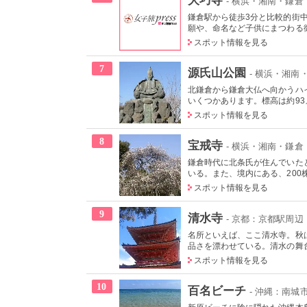
- 横浜・湘南・鎌倉
鎌倉駅から徒歩3分と比較的街
願や、命名など子供にまつわる
スポット情報を見る
7
源氏山公園
- 横浜・湘南
北鎌倉から鎌倉大仏へ向かうハ
いくつかあります。標高は約93メ
スポット情報を見る
8
宝戒寺
- 横浜・湘南・鎌倉
鎌倉時代に北条氏が住んでいた
いる。また、境内にある、200株
スポット情報を見る
9
清水寺
- 京都：京都駅周辺
名所といえば、ここ清水寺。秋
品さを漂わせている。清水の舞台
スポット情報を見る
10
百名ビーチ
- 沖縄：南城