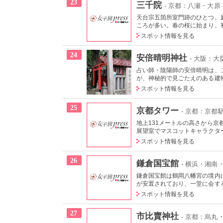
23
三千院
- 京都：八瀬・大原
天台宗五箇所室門跡のひとつ。
ころが多い。春の桜に始まり、初
スポット情報を見る
24
安倍晴明神社
- 大阪：
占い師・陰陽師の安倍晴明は、
が、神秘的で見ごたえのある建物
スポット情報を見る
25
京都タワー
- 京都：京都
地上131メートルの高さから
展望室でマスコットキャラクター
スポット情報を見る
26
鎌倉国宝館
- 横浜・湘南
鎌倉国宝館は鶴岡八幡宮の境内
が安置されており、一堂に会する
スポット情報を見る
27
市比賣神社
- 京都：烏丸