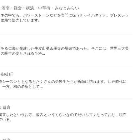
浜・湘南・鎌倉：横浜・中華街・みなとみらい
ハネの中でも、パワーストーンなどを専門に扱うチャイハネデデ。ブレスレッ
な価格で販売しています。
山
である仁海が創建した牛皮山曼荼羅寺の塔頭であった。そこには、世界三大美
晩年の姿とされる卒塔...
・御徒町
験シーズンともなるとたくさんの受験生たちが祈願に訪れます。江戸時代に
一方、梅の名所として...
：鎌倉
建立したというお寺。最古というくらいなのでだいぶ古くなっており、現在
ている。