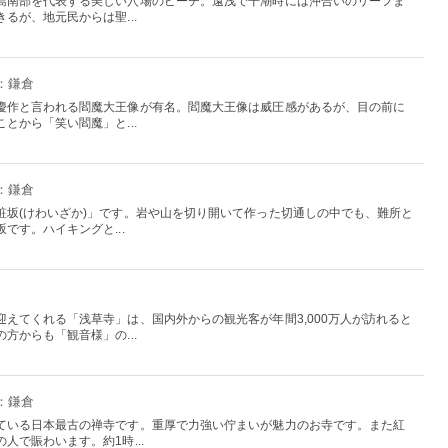
島南部を代表する美しい穴場のビーチ。遠浅で干潮時には沖合いのリーフま
るが、地元民からは聖...
：鎌倉
慶作と言われる閻魔大王像が有名。閻魔大王像は威圧感があるが、目の前に
とから「笑い閻魔」と...
：鎌倉
粧坂(けわいざか)」です。岩や山を切り開いて作った切通しの中でも、難所と
です。ハイキングと...
えてくれる「浅草寺」は、国内外からの観光客が年間3,000万人が訪れると
方からも「観音様」の...
：鎌倉
ている日本最古の禅寺です。重厚で力強い佇まいが魅力のお寺です。また紅
人で賑わいます。約1時...