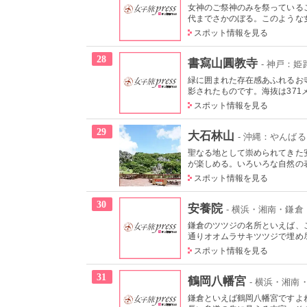
女神のご祭神のみを祭っている
代までさかのぼる。このような女
スポット情報を見る
28
書寫山圓教寺
- 神戸：姫
緑に囲まれた存在感あふれるお
影されたものです。海抜は371メ
スポット情報を見る
29
大石林山
- 沖縄：やんば
聖なる地として崇められてきた
が楽しめる。いろいろな自然の表
スポット情報を見る
30
安養院
- 横浜・湘南・鎌倉
鎌倉のツツジの名所といえば、
通りオオムラサキツツジで埋め尽
スポット情報を見る
31
鶴岡八幡宮
- 横浜・湘南
鎌倉といえば鶴岡八幡宮ですよ