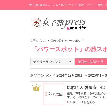
女子旅の最新ニュース＆人気ランキング | 観光・グルメ・買物
女子旅プレス
目的で探す(パワースポット)
「パワースポット」の旅ス
デイリーランキング
2024年 12/28〜1/3
週間ランキング 2024年12月28日 〜 2025年1
毘紗門天 善國寺
- 東
1
創建400年を超える神楽坂の
す。赤い建物とトラの狛犬は、
スポット情報を見る