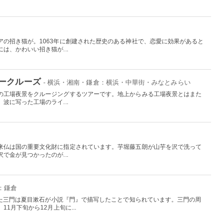
アの招き猫が。1063年に創建された歴史のある神社で、恋愛に効果があると
は、かわいい招き猫が...
ークルーズ
- 横浜・湘南・鎌倉：横浜・中華街・みなとみらい
の工場夜景をクルージングするツアーです。地上からみる工場夜景とはまた
波に写った工場のライ...
来仏は国の重要文化財に指定されています。芋堀藤五朗が山芋を沢で洗って
で金が見つかったのが...
：鎌倉
れた三門は夏目漱石が小説『門』で描写したことで知られています。三門の周
1月下旬から12月上旬に...