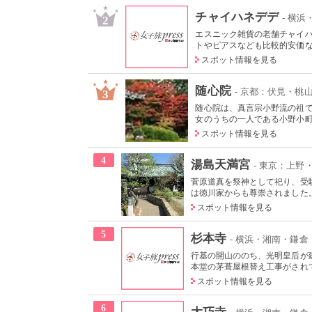
チャイハネデデ
- 横
2
エスニック雑貨の老舗チャイ
トやピアスなども比較的安価
スポット情報を見る
随心院
- 京都：伏見・桃
3
随心院は、真言宗小野流の祖
女のうちの一人である小野小町の
スポット情報を見る
4
湯島天満宮
- 東京：上野
菅原道真を祭神として祀り、受
は徳川家からも尊崇されました。
スポット情報を見る
5
杉本寺
- 横浜・湘南・鎌倉
行基の開山ののち、光明皇后が
本堂の茅葺屋根替え工事がされ
スポット情報を見る
6
大巧寺