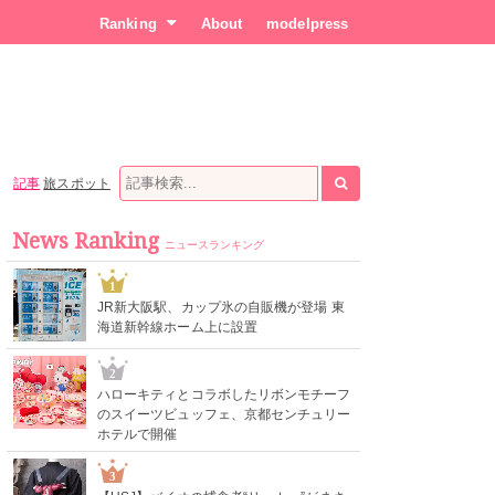
Ranking
About
modelpress
記事
旅スポット
News Ranking
ニュースランキング
1
JR新大阪駅、カップ氷の自販機が登場 東
海道新幹線ホーム上に設置
2
ハローキティとコラボしたリボンモチーフ
のスイーツビュッフェ、京都センチュリー
ホテルで開催
3