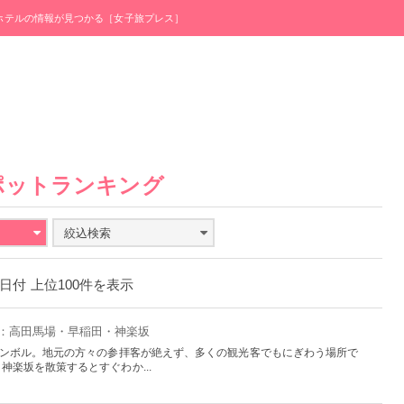
・ホテルの情報が見つかる［女子旅プレス］
ポットランキング
絞込検索
月3日付 上位100件を表示
京：高田馬場・早稲田・神楽坂
シンボル。地元の方々の参拝客が絶えず、多くの観光客でもにぎわう場所で
神楽坂を散策するとすぐわか...