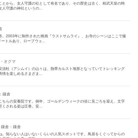
ことから、女人守護の社として有名であり、その歴史は古く、桓武天皇の時
人守護の神社というの...
路
寺。2003年に制作された映画『ラストサムライ』、お寺のシーンはここで撮
ートルあり、ロープウェ...
る・オクマ
安須杜（アシムイ）の山々は、熱帯カルスト地形となっていてトレッキング
情を楽しめるさまざま...
：鎌倉
こちらの安養院です。例年、ゴールデンウィークの頃に見ごろを迎え、文字
くされる姿は圧巻。安...
・鎌倉：鎌倉
ね。知らない人はいないくらいの人気スポットです。鳥居をくぐってからの