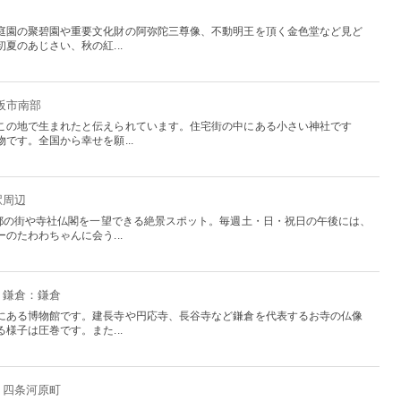
庭園の聚碧園や重要文化財の阿弥陀三尊像、不動明王を頂く金色堂など見ど
夏のあじさい、秋の紅...
大阪市南部
この地で生まれたと伝えられています。住宅街の中にある小さい神社です
です。全国から幸せを願...
駅周辺
京都の街や寺社仏閣を一望できる絶景スポット。毎週土・日・祝日の午後には、
のたわわちゃんに会う...
・鎌倉：鎌倉
にある博物館です。建長寺や円応寺、長谷寺など鎌倉を代表するお寺の仏像
様子は圧巻です。また...
・四条河原町