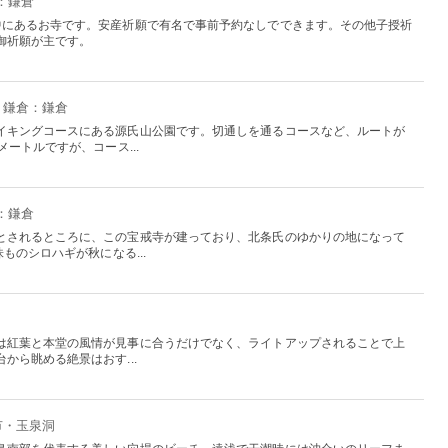
：鎌倉
中にあるお寺です。安産祈願で有名で事前予約なしでできます。その他子授祈
御祈願が主です。
・鎌倉：鎌倉
イキングコースにある源氏山公園です。切通しを通るコースなど、ルートが
ートルですが、コース...
：鎌倉
とされるところに、この宝戒寺が建っており、北条氏のゆかりの地になって
ものシロハギが秋になる...
は紅葉と本堂の風情が見事に合うだけでなく、ライトアップされることで上
から眺める絶景はおす...
市・玉泉洞