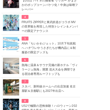
【USJ】バイオの捕食者“リッカー”がまさ
かのポップコーンバケツ化！中身は味噌フ
レーバー
4
FRUITS ZIPPERと東武鉄道がコラボ MV
の世界観を再現した特別トレイン＆メンバ
ーの限定アナウンス
5
ANA「ちいかわジェット」10月下旬就航
へ ハチワレやうさぎたちが機内品に＆制
服姿の限定グッズも
6
熱海に温泉＆サウナ完備の新ホテル「ヴィ
ラージュ熱海」開業 花火大会を満喫でき
る宿泊者専用ルーフトップも
7
スタバ、新幹線ホームへの出店加速 名古
屋駅＆京都駅にも2027年出店へ
8
USJで極限の恐怖体験！ハロウィーン202