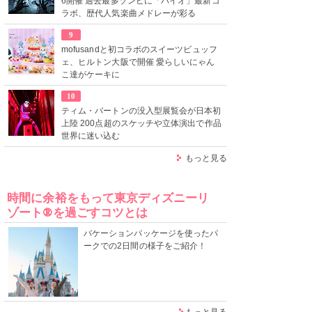
6開催 過去最多ゾンビに「バイオ」最新コ
ラボ、歴代人気楽曲メドレーが彩る
9
mofusandと初コラボのスイーツビュッフ
ェ、ヒルトン大阪で開催 愛らしいにゃん
こ達がケーキに
10
ティム・バートンの没入型展覧会が日本初
上陸 200点超のスケッチや立体演出で作品
世界に迷い込む
もっと見る
時間に余裕をもって東京ディズニーリ
ゾート®を過ごすコツとは
バケーションパッケージを使ったパ
ークでの2日間の様子をご紹介！
もっと見る