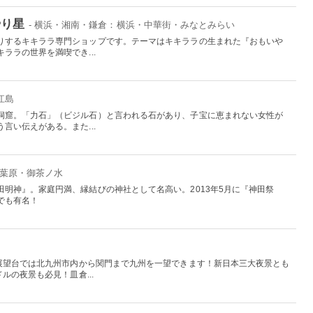
やり星
- 横浜・湘南・鎌倉：横浜・中華街・みなとみらい
りするキキララ専門ショップです。テーマはキキララの生まれた『おもいや
ララの世界を満喫でき...
江島
洞窟。「力石」（ビジル石）と言われる石があり、子宝に恵まれない女性が
言い伝えがある。また...
秋葉原・御茶ノ水
明神』。家庭円満、縁結びの神社として名高い。2013年5月に『神田祭
でも有名！
る展望台では北九州市内から関門まで九州を一望できます！新日本三大夜景とも
ルの夜景も必見！皿倉...