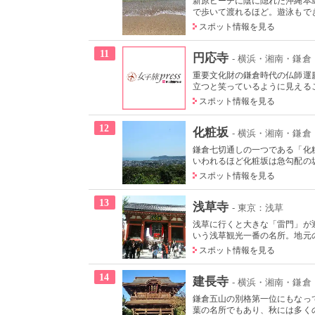
新原ビーチに陰に隠れた沖縄本
で歩いて渡れるほど。遊泳もでき
スポット情報を見る
11
円応寺
- 横浜・湘南・鎌倉
重要文化財の鎌倉時代の仏師運
立つと笑っているように見えるこ
スポット情報を見る
12
化粧坂
- 横浜・湘南・鎌倉
鎌倉七切通しの一つである「化
いわれるほど化粧坂は急勾配の坂
スポット情報を見る
13
浅草寺
- 東京：浅草
浅草に行くと大きな「雷門」が迎
いう浅草観光一番の名所。地元の
スポット情報を見る
14
建長寺
- 横浜・湘南・鎌倉
鎌倉五山の別格第一位にもなっ
葉の名所でもあり、秋には多くの