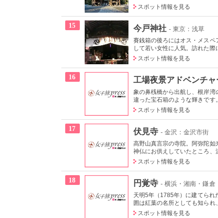
スポット情報を見る
15
今戸神社
- 東京：浅草
賽銭箱の後ろにはオス・メスペ
して若い女性に人気。訪れた際に
スポット情報を見る
16
工場夜景アドベンチャ
象の鼻桟橋から出航し、根岸湾
違った宝石箱のような輝きです。
スポット情報を見る
17
伏見寺
- 金沢：金沢市街
高野山真言宗の寺院。阿弥陀如
神仏にお供えしていたところ、沢
スポット情報を見る
18
円覚寺
- 横浜・湘南・鎌倉
天明5年（1785年）に建てら
囲は紅葉の名所としても知られ、1
スポット情報を見る