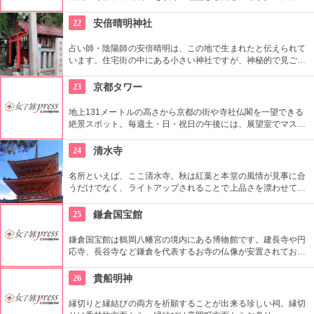
桜に始まり、初夏のあじさい、秋の紅葉、冬の雪と、季節ごと
風情をみせることもポイントだ。
22
安倍晴明神社
占い師・陰陽師の安倍晴明は、この地で生まれたと伝えられて
います。住宅街の中にある小さい神社ですが、神秘的で見ごた
えのある建物です。全国から幸せを願う参拝客が多数集まる場
所で、戦時中も戦火から逃れたことから、厄除け・災難除けの
23
京都タワー
神様としても信仰を集めています。
地上131メートルの高さから京都の街や寺社仏閣を一望できる
絶景スポット。毎週土・日・祝日の午後には、展望室でマスコ
ットキャラクターのたわわちゃんに会うことができる。地下に
はレストラン街や大浴場もあり、ゆったりとくつろぐことがで
24
清水寺
きる。
名所といえば、ここ清水寺。秋は紅葉と本堂の風情が見事に合
うだけでなく、ライトアップされることで上品さを漂わせてい
る。清水の舞台から眺める絶景はおすすめ。四季の移ろいごと
に楽しめるのが、日本建築の醍醐味である。
25
鎌倉国宝館
鎌倉国宝館は鶴岡八幡宮の境内にある博物館です。建長寺や円
応寺、長谷寺など鎌倉を代表するお寺の仏像が安置されてお
り、一堂に会する様子は圧巻です。また鎌倉時代の仏像はどこ
かコミカルで愛らしい造形が多いので、ついつい見入ってしま
26
貴船明神
います。
縁切りと縁結びの両方を祈願することが出来る珍しい祠。縁切