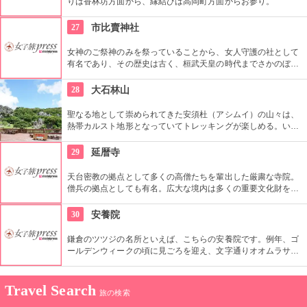
りは香林坊方面から、縁結びは高岡町方面からお参り。
27
市比賣神社
女神のご祭神のみを祭っていることから、女人守護の社として
有名であり、その歴史は古く、桓武天皇の時代までさかのぼ
る。このような女人守護の神社というのは、全国的にも珍し
い。
28
大石林山
聖なる地として崇められてきた安須杜（アシムイ）の山々は、
熱帯カルスト地形となっていてトレッキングが楽しめる。いろ
いろな自然の表情を楽しめるさまざまな散策コースがあり、リ
フレッシュとパワーチャージに最適。
29
延暦寺
天台密教の拠点として多くの高僧たちを輩出した厳粛な寺院。
僧兵の拠点としても有名。広大な境内は多くの重要文化財を有
する。信長の焼き討ちでも有名。
30
安養院
鎌倉のツツジの名所といえば、こちらの安養院です。例年、ゴ
ールデンウィークの頃に見ごろを迎え、文字通りオオムラサキ
ツツジで埋め尽くされる姿は圧巻。安養院は、北条政子が夫・
源頼朝の冥福を祈って建てた長楽寺が前身といわれています。
Travel Search
旅の検索