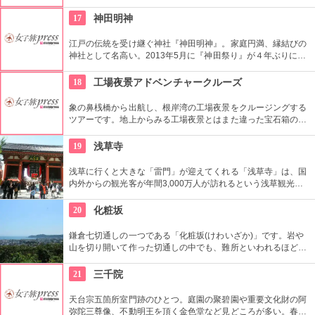
の狛犬は、神楽坂を散策するとすぐわかるでしょう。飯田橋か
ら坂を上るようにして行くと、さらに見ごたえあり。
17
神田明神
江戸の伝統を受け継ぐ神社『神田明神』。家庭円満、縁結びの
神社として名高い。2013年5月に『神田祭り』が４年ぶりに復
活したことでも有名！
18
工場夜景アドベンチャークルーズ
象の鼻桟橋から出航し、根岸湾の工場夜景をクルージングする
ツアーです。地上からみる工場夜景とはまた違った宝石箱のよ
うな輝きです。波に写った工場のライトがゆらゆらときらめ
き、さらにロマンチックな演出をかもし出しています。
19
浅草寺
浅草に行くと大きな「雷門」が迎えてくれる「浅草寺」は、国
内外からの観光客が年間3,000万人が訪れるという浅草観光一
番の名所。地元の方からも「観音様」の愛称で親しまれている
都内最古の名刹です。
20
化粧坂
鎌倉七切通しの一つである「化粧坂(けわいざか)」です。岩や
山を切り開いて作った切通しの中でも、難所といわれるほど化
粧坂は急勾配の坂です。ハイキングというより登山に近いの
で、ヒールやブーツは厳禁です！頂上の源氏山公園にシートを
21
三千院
ひいてお弁当を食べるのもお勧めです。
天台宗五箇所室門跡のひとつ。庭園の聚碧園や重要文化財の阿
弥陀三尊像、不動明王を頂く金色堂など見どころが多い。春の