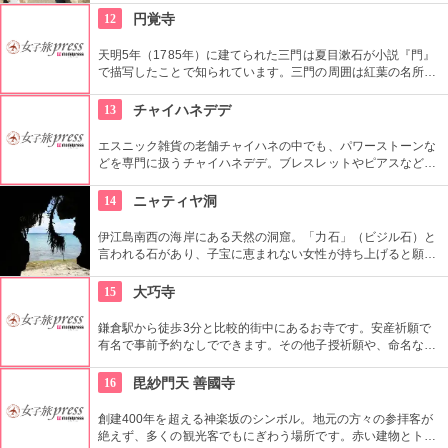
おり、境内には約300本もの梅があり、毎年時期になるとかぐ
12
円覚寺
わしい香りを漂わせます。2月上旬〜3月上旬には梅祭りも開催
されて賑わいます。
天明5年（1785年）に建てられた三門は夏目漱石が小説『門』
で描写したことで知られています。三門の周囲は紅葉の名所と
しても知られ、11月下旬から12月上旬にかけては、鎌倉屈指の
見事なカエデの紅葉が見られます。
13
チャイハネデデ
エスニック雑貨の老舗チャイハネの中でも、パワーストーンな
どを専門に扱うチャイハネデデ。ブレスレットやピアスなども
比較的安価な価格で販売しています。
14
ニャティヤ洞
伊江島南西の海岸にある天然の洞窟。「力石」（ビジル石）と
言われる石があり、子宝に恵まれない女性が持ち上げると願い
がかなうという言い伝えがある。また、戦争中は住民の防空壕
として利用され、多くの人を収容した事から「千人洞（ガ
15
大巧寺
マ）」とも呼ばれている。パワースポットとしても名高い場所
で拝所（聖域）の為敬意を払って入ろう。
鎌倉駅から徒歩3分と比較的街中にあるお寺です。安産祈願で
有名で事前予約なしでできます。その他子授祈願や、命名など
子供にまつわる御祈願が主です。
16
毘紗門天 善國寺
創建400年を超える神楽坂のシンボル。地元の方々の参拝客が
絶えず、多くの観光客でもにぎわう場所です。赤い建物とトラ