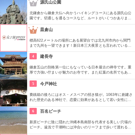
たり、女優が結婚式を挙げたり、たびたびテレビなどで話題に
源氏山公園
2
なります。
北鎌倉から鎌倉大仏へ向かうハイキングコースにある源氏山公
園です。切通しを通るコースなど、ルートがいくつかありま
す。標高は約93メートルですが、コースに寄ってはかなり険し
い道を登る場合も。公園中央の頼朝像がシンボルです。
皿倉山
3
標高622メートルの場所にある展望台では北九州市内から関門
まで九州を一望できます！新日本三大夜景とも言われている北
九州自慢100億ドルの夜景も必見！皿倉山では常時イベントも
開催されていて、星空を眺める天体観測や、紅葉狩りを楽しみ
4
建長寺
ながらのハイキング、夏は展望台レストランでのビアガーデン
など、訪れる人に違った楽しみ方を提案してくれます。
鎌倉五山の別格第一位にもなっている日本最古の禅寺です。重
厚で力強い佇まいが魅力のお寺です。また紅葉の名所でもあ
り、秋には多くの人で賑わいます。約1時間の座禅修行もお勧
めの1つ。静かなお堂で自分の呼吸の音だけに耳を傾け、無心
5
今戸神社
の境地を目指します。
賽銭箱の後ろにはオス・メスペアの招き猫が。1063年に創建さ
れた歴史のある神社で、恋愛に効果があるとして若い女性に人
気。訪れた際には、かわいい招き猫がデザインされたお守りを
購入してみては？
6
百名ビーチ
新原ビーチに陰に隠れた沖縄本島南部を代表する美しい穴場の
ビーチ。遠浅で干潮時には沖合いのリーフまで歩いて渡れるほ
ど。遊泳もできるが、地元民からは聖域の浜として大切にされ