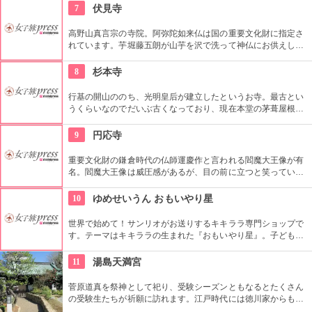
ている場所でもある、パワースポット。
7
伏見寺
高野山真言宗の寺院。阿弥陀如来仏は国の重要文化財に指定さ
れています。芋堀藤五朗が山芋を沢で洗って神仏にお供えして
いたところ、沢で金が見つかったのが地名の由来とも言われて
いるようです。
8
杉本寺
行基の開山ののち、光明皇后が建立したというお寺。最古とい
うくらいなのでだいぶ古くなっており、現在本堂の茅葺屋根替
え工事がされている。
9
円応寺
重要文化財の鎌倉時代の仏師運慶作と言われる閻魔大王像が有
名。閻魔大王像は威圧感があるが、目の前に立つと笑っている
ように見えることから「笑い閻魔」と呼ばれるようになったと
か。もともと由比ガ浜にあった荒い閻魔堂が津波に遭い、現在
10
ゆめせいうん おもいやり星
の地に移築したといわれています。
世界で始めて！サンリオがお送りするキキララ専門ショップで
す。テーマはキキララの生まれた『おもいやり星』。子どもか
ら大人までキキララの世界を満喫できる素敵なスポットです。
11
湯島天満宮
菅原道真を祭神として祀り、受験シーズンともなるとたくさん
の受験生たちが祈願に訪れます。江戸時代には徳川家からも尊
崇されました。一方、梅の名所としても江戸時代から知られて